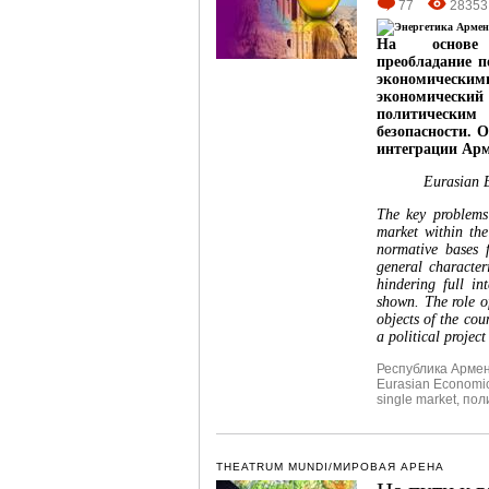
77
28353
На основе 
преобладание 
экономически
экономический
политически
безопасности. 
интеграции Арм
Eurasian 
The key problems 
market within th
normative bases 
general character
hindering full in
shown. The role o
objects of the cou
a political projec
Республика Арме
Eurasian Economi
single market
,
пол
THEATRUM MUNDI/МИРОВАЯ АРЕНА