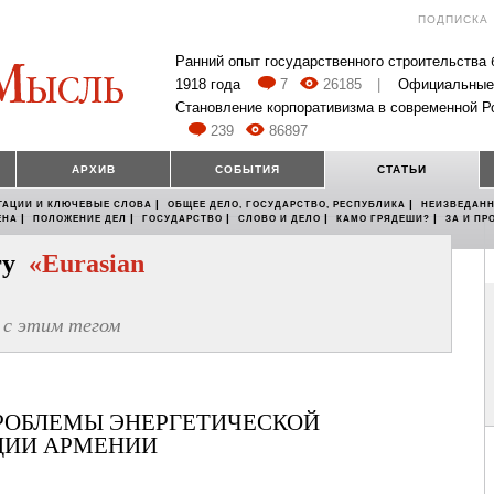
ПОДПИСКА
Ранний опыт государственного строительства
1918 года
7
26185
|
Официальные
Становление корпоративизма в современной Р
239
86897
АРХИВ
СОБЫТИЯ
СТАТЬИ
|
|
ТАЦИИ И КЛЮЧЕВЫЕ СЛОВА
ОБЩЕЕ ДЕЛО, ГОСУДАРСТВО, РЕСПУБЛИКА
НЕИЗВЕДАНН
|
|
|
|
|
ЕНА
ПОЛОЖЕНИЕ ДЕЛ
ГОСУДАРСТВО
СЛОВО И ДЕЛО
КАМО ГРЯДЕШИ?
ЗА И ПР
егу
«Eurasian
с этим тегом
ПРОБЛЕМЫ ЭНЕРГЕТИЧЕСКОЙ
ЦИИ АРМЕНИИ