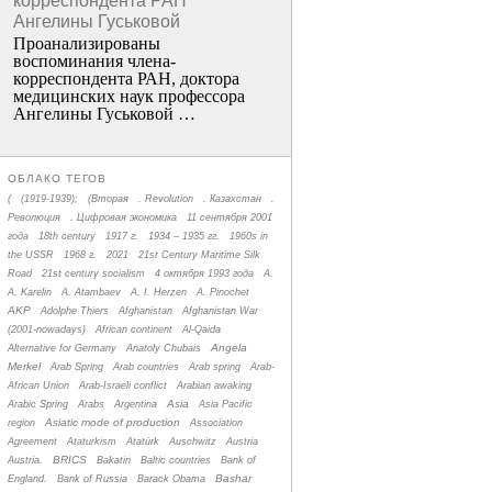
корреспондента РАН
Ангелины Гуськовой
Проанализированы
воспоминания члена­
корреспондента РАН, доктора
медицинских наук профессора
Ангелины Гуськовой …
ОБЛАКО ТЕГОВ
(
(1919-1939);
(Вторая
. Revolution
. Казахстан
.
Революция
. Цифровая экономика
11 сентября 2001
года
18th century
1917 г.
1934 – 1935 гг.
1960s in
the USSR
1968 г.
2021
21st Century Maritime Silk
Road
21st century socialism
4 октября 1993 года
A.
A. Karelin
A. Atambaev
A. I. Herzen
A. Pinochet
AKP
Adolphe Thiers
Afghanistan
Afghanistan War
(2001-nowadays)
African continent
Al-Qaida
Angela
Alternative for Germany
Anatoly Chubais
Merkel
Arab Spring
Arab countries
Arab spring
Arab-
African Union
Arab-Israeli conflict
Arabian awaking
Asia
Arabic Spring
Arabs
Argentina
Asia Pacific
Asiatic mode of production
region
Association
Agreement
Ataturkism
Atatürk
Auschwitz
Austria
BRICS
Austria.
Bakatin
Baltic countries
Bank of
Bashar
England.
Bank of Russia
Barack Obama