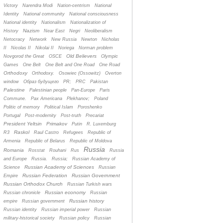
Victory
Narendra Modi
Nation-centrism
National
Identity
National community
National consciousness
National identity
Nationalism
Nationalization of
Nazism
History
Near East
Negri
Neoliberalism
Netocracy
Network
New Russia
Newton
Nicholas
II
Nicolas II
Nikolai II
Noriega
Norman problem
Old Believers
Novgorod the Great
OSCE
Olympic
Games
One Belt
One Belt and One Road
One Road
Orthodoxy
Orthodoxy.
Osowiec (Ossowitz)
Overton
window
Oбраз будущего
PR;
PRC
Pakistan
Palestine
Palestinian people
Pan-Europe
Paris
Commune.
Pax Americana
Plekhanov;
Poland
Politic of memory
Political Islam
Poroshenko
Portugal
Post-modernity
Post-truth
Precariat
President Yeltsin
Primakov
Putin
R. Luxemburg
Raskol
R3
Raul Castro
Refugees
Republic of
Armenia
Republic of Belarus
Republic of Moldova
Russia
Romania
Rosstat
Rouhani
Rus
Russia
and Europe
Russia.
Russia;
Russian Academy of
Russian Academy of Sciences
Science
Russian
Russian Federation
Russian Government
Empire
Russian Orthodox Church
Russian Turkish wars
Russian economy
Russian chronicle
Russian
Russian history
empire
Russian government
Russian identity
Russian imperial power
Russian
military-historical society
Russian policy
Russian