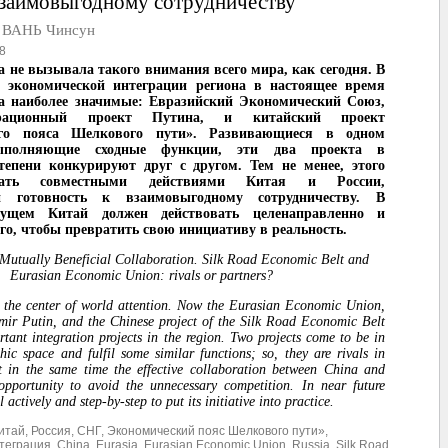
взаимовыгодному сотрудничеству
 ВАНЬ Чинсун
8
а не вызывала такого внимания всего мира, как сегодня. В
в экономической интеграции региона в настоящее время
а наиболее значимые: Евразийский Экономический Союз,
рационный проект Путина, и китайский проект
ого пояса Шелкового пути». Развивающиеся в одном
ыполняющие сходные функции, эти два проекта в
тепени конкурируют друг с другом. Тем не менее, этого
ать совместными действиями Китая и России,
 готовность к взаимовыгодному сотрудничеству. В
дущем Китай должен действовать целенаправленно и
ого, чтобы превратить свою инициативу в реальность.
Mutually Beneficial Collaboration. Silk Road Economic Belt and
Eurasian Economic Union: rivals or partners?
 the center of world attention. Now the Eurasian Economic Union,
imir Putin, and the Chinese project of the Silk Road Economic Belt
rtant integration projects in the region. Two projects come to be in
ic space and fulfil some similar functions; so, they are rivals in
t in the same time the effective collaboration between China and
opportunity to avoid the unnecessary competition. In near future
actively and step-by-step to put its initiative into practice.
итай
,
Россия
,
СНГ
,
Экономический пояс Шелкового пути»
,
теграция
,
China
,
Eurasia
,
Eurasian Economic Union
,
Russia
,
Silk Road