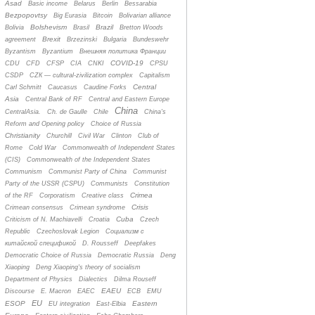
Asad
Basic income
Belarus
Berlin
Bessarabia
Bezpopovtsy
Big Eurasia
Bitcoin
Bolivarian alliance
Bolshevism
Brazil
Bolivia
Brasil
Bretton Woods
Brexit
agreement
Brzezinski
Bulgaria
Bundeswehr
Byzantism
Byzantium
Bнешняя политика Франции
COVID-19
CDU
CFD
CFSP
CIA
CNKI
CPSU
CSDP
CZК — cultural-zivilization complex
Capitalism
Central
Carl Schmitt
Caucasus
Caudine Forks
Asia
Central Bank of RF
Central and Eastern Europe
China
CentralAsia.
Ch. de Gaulle
Chile
China's
Reform and Opening policy
Choice of Russia
Christianity
Churchill
Civil War
Clinton
Club of
Rome
Cold War
Commonwealth of Independent States
(CIS)
Commonwealth of the Independent States
Communism
Communist Party of China
Communist
Party of the USSR (CSPU)
Communists
Constitution
Crimea
of the RF
Corporatism
Creative class
Crisis
Crimean consensus
Crimean syndrome
Cuba
Criticism of N. Machiavelli
Croatia
Czech
Republic
Czechoslovak Legion
Cоциализм с
китайской спецификой
D. Rousseff
Deepfakes
Democratic Choice of Russia
Democratic Russia
Deng
Xiaoping
Deng Xiaoping's theory of socialism
Department of Physics
Dialectics
Dilma Rouseff
EAEU
Discourse
E. Macron
EAEC
ECB
EMU
EU
ESOP
Eastern
EU integration
East-Elbia