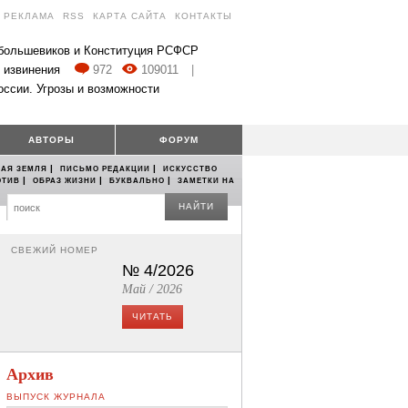
РЕКЛАМА
RSS
КАРТА САЙТА
КОНТАКТЫ
 большевиков и Конституция РСФСР
 извинения
972
109011
|
оссии. Угрозы и возможности
АВТОРЫ
ФОРУМ
|
|
АЯ ЗЕМЛЯ
ПИСЬМО РЕДАКЦИИ
ИСКУССТВО
|
|
|
ОТИВ
ОБРАЗ ЖИЗНИ
БУКВАЛЬНО
ЗАМЕТКИ НА
НАЙТИ
СВЕЖИЙ НОМЕР
№ 4/2026
Май / 2026
ЧИТАТЬ
Архив
ВЫПУСК ЖУРНАЛА