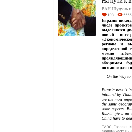
На пути к 
ВАН Шуцунь и
108
5555
Евразия никогд
числе проекто
выделяются дв
новый интег
«Экономическ
регионе и в
определенной с
можно избеж
проявляющими
обозримом бу
поэтапно для т
On the Way to 
Eurasia now is in
initiated by Vlad
are the most impo
the same geograph
some aspects. Bu
Russia gives an 
China have to deal 
ЕАЭС
,
Евразия
,
К
экономическая ин