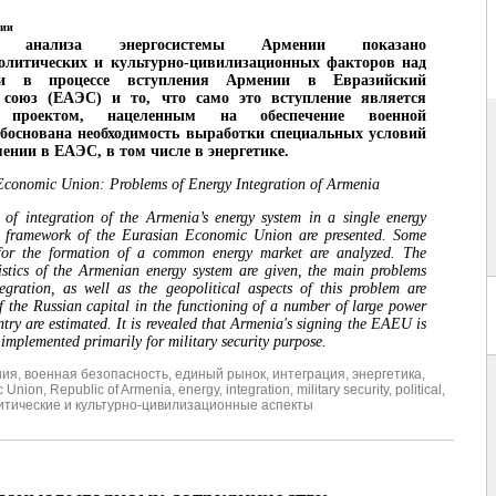
анализа энергосистемы Армении показано
политических и культурно-цивилизационных факторов над
ми в процессе вступления Армении в Евразийский
 союз (ЕАЭС) и то, что само это вступление является
м проектом, нацеленным на обеспечение военной
Обоснована необходимость выработки специальных условий
ении в ЕАЭС, в том числе в энергетике.
Economic Union: Problems of Energy Integration of Armenia
of integration of the Armenia’s energy system in a single energy
e framework of the Eurasian Economic Union are presented. Some
for the formation of a common energy market are analyzed. The
istics of the Armenian energy system are given, the main problems
tegration, as well as the geopolitical aspects of this problem are
f the Russian capital in the functioning of a number of large power
ntry are estimated. It is revealed that Armenia's signing the EAEU is
t implemented primarily for military security purpose.
ния
,
военная безопасность
,
единый рынок
,
интеграция
,
энергетика
,
c Union
,
Republic of Armenia
,
energy
,
integration
,
military security
,
political
,
итические и культурно-цивилизационные аспекты