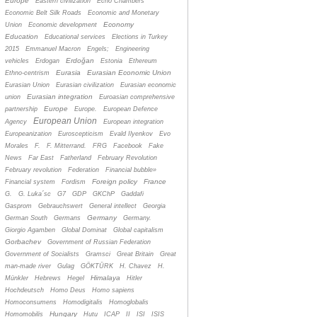
Europe
Eastern civilization
Echo Chambers
Economic Belt Silk Roads
Economic and Monetary
Economy
Union
Economic development
Education
Educational services
Elections in Turkey
2015
Emmanuel Macron
Engels;
Engineering
Erdoğan
vehicles
Erdogan
Estonia
Ethereum
Eurasia
Eurasian Economic Union
Ethno-centrism
Eurasian Union
Eurasian civilization
Eurasian economic
Eurasian integration
union
Euroasian comprehensive
Europe
partnership
Europe.
European Defence
European Union
Agency
European integration
Europeanization
Euroscepticism
Evald Ilyenkov
Evo
Morales
F.
F. Mitterrand.
FRG
Facebook
Fake
News
Far East
Fatherland
February Revolution
February revolution
Federation
Financial bubble»
Foreign policy
France
Financial system
Fordism
G.
G. Luka´sc
G7
GDP
GKChP
Gaddafi
Gasprom
Gebrauchswert
General intellect
Georgia
Germany
German South
Germans
Germany.
Giorgio Agamben
Global Dominat
Global capitalism
Gorbachev
Government of Russian Federation
Government of Socialists
Gramsci
Great Britain
Great
man-made river
Gulag
GÖKTÜRK
H. Chavez
H.
Himalaya
Münkler
Hebrews
Hegel
Hitler
Hochdeutsch
Homo Deus
Homo sapiens
Homoconsumens
Homodigitalis
Homoglobalis
Hungary
Homomobilis
Hutu
ICAP
II
ISI
ISIS