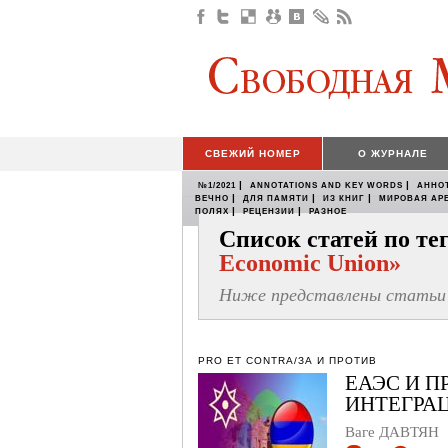
СВЕЖИЙ НОМЕР
О ЖУРНАЛЕ
|
|
№1/2021
ANNOTATIONS AND KEY WORDS
АННО
|
|
|
ВЕЧНО
ДЛЯ ПАМЯТИ
ИЗ КНИГ
МИРОВАЯ АР
|
|
ПОЛЯХ
РЕЦЕНЗИИ
РАЗНОЕ
Список статей по т
Economic Union»
Ниже представлены статьи 
PRO ET CONTRA/ЗА И ПРОТИВ
ЕАЭС И 
ИНТЕГРА
Ваге ДАВТЯН