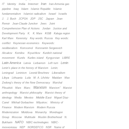
Iran
India
Internet
IT
Identity
Iran-Armenia gas
Iraq
Islam
pipeline
Islamic Republic
Islamic
Israel
fundamentalism
Islamist radicalism
Israelis
Japan
J.
J. Bush
JCPOA
JDP
JSC
Jean
Renoir
Jean-Claude Juncker
Jews
Joint
Comprehensive Plan of Actions
Jordan
Justice and
KGB
Development Party
K.
K. Marx
Kaluga region
Karl Marx
Kerensky
Key words: Russia
Key words:
conflict
Keynesian economics
Keywords:
neoliberalism
Komsomol
Konstantin Sergeevich
Aksakov
Kornilov.
Kryuchkov
Kurdish national
Kurds
movement
Kuriles island
Kyrgyzstan
LIBRE
Latin America
Lenin
Lebanon
Latvia
Left turn
Lenin's place in the history of Marxism
Lenin;
Liberalism
Leningrad
Leninism
Leonid Brezhnev
Libya
Lula
Maidan
Lithuania
M. A. Lifshitz
Mao
Zedong's theory of the New Democracy
Marshal
Marxism
Pilsudski
Marx
Marx;
Marxism”
Marxist
anthropology
Marxist philosophy
Marxist theory of
Mexico
Middle East
ideology
Media
Miguel Diaz-
Canel
Mikhail Gorbachev
Milyukov;
Ministry of
Finance
Modern Marxism
Modern Russia
Moldova
Modernization
Monarchy
Mondragon
Group
Moscow
Multitude
Muslim Brotherhood
N.
NATO
Bukharin
NBIC-technologies
NBIC-
технологии
NEP
NORDEFCO
NSR
Name of