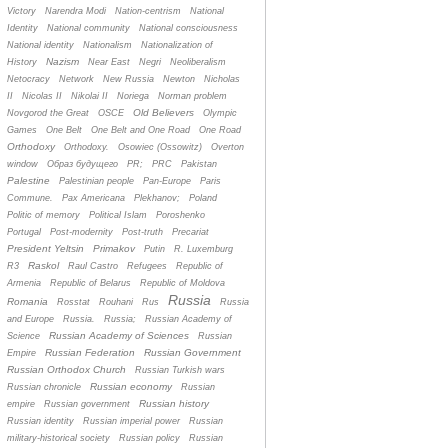
Victory
Narendra Modi
Nation-centrism
National
Identity
National community
National consciousness
National identity
Nationalism
Nationalization of
Nazism
History
Near East
Negri
Neoliberalism
Netocracy
Network
New Russia
Newton
Nicholas
II
Nicolas II
Nikolai II
Noriega
Norman problem
Old Believers
Novgorod the Great
OSCE
Olympic
Games
One Belt
One Belt and One Road
One Road
Orthodoxy
Orthodoxy.
Osowiec (Ossowitz)
Overton
window
Oбраз будущего
PR;
PRC
Pakistan
Palestine
Palestinian people
Pan-Europe
Paris
Commune.
Pax Americana
Plekhanov;
Poland
Politic of memory
Political Islam
Poroshenko
Portugal
Post-modernity
Post-truth
Precariat
President Yeltsin
Primakov
Putin
R. Luxemburg
Raskol
R3
Raul Castro
Refugees
Republic of
Armenia
Republic of Belarus
Republic of Moldova
Russia
Romania
Rosstat
Rouhani
Rus
Russia
and Europe
Russia.
Russia;
Russian Academy of
Russian Academy of Sciences
Science
Russian
Russian Federation
Russian Government
Empire
Russian Orthodox Church
Russian Turkish wars
Russian economy
Russian chronicle
Russian
Russian history
empire
Russian government
Russian identity
Russian imperial power
Russian
military-historical society
Russian policy
Russian