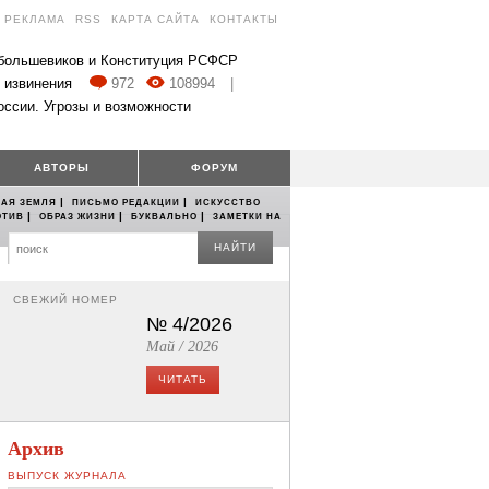
РЕКЛАМА
RSS
КАРТА САЙТА
КОНТАКТЫ
 большевиков и Конституция РСФСР
 извинения
972
108994
|
оссии. Угрозы и возможности
АВТОРЫ
ФОРУМ
|
|
АЯ ЗЕМЛЯ
ПИСЬМО РЕДАКЦИИ
ИСКУССТВО
|
|
|
ОТИВ
ОБРАЗ ЖИЗНИ
БУКВАЛЬНО
ЗАМЕТКИ НА
НАЙТИ
СВЕЖИЙ НОМЕР
№ 4/2026
Май / 2026
ЧИТАТЬ
Архив
ВЫПУСК ЖУРНАЛА