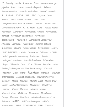
Iran
India
Internet
IT
Identity
Iran-Armenia gas
Iraq
Islam
pipeline
Islamic Republic
Islamic
Israel
fundamentalism
Islamist radicalism
Israelis
Japan
J.
J. Bush
JCPOA
JDP
JSC
Jean
Renoir
Jean-Claude Juncker
Jews
Joint
Comprehensive Plan of Actions
Jordan
Justice and
KGB
Development Party
K.
K. Marx
Kaluga region
Karl Marx
Kerensky
Key words: Russia
Key words:
conflict
Keynesian economics
Keywords:
neoliberalism
Komsomol
Konstantin Sergeevich
Aksakov
Kornilov.
Kryuchkov
Kurdish national
Kurds
movement
Kuriles island
Kyrgyzstan
LIBRE
Latin America
Lenin
Lebanon
Latvia
Left turn
Lenin's place in the history of Marxism
Lenin;
Liberalism
Leningrad
Leninism
Leonid Brezhnev
Libya
Lula
Maidan
Lithuania
M. A. Lifshitz
Mao
Zedong's theory of the New Democracy
Marshal
Marxism
Pilsudski
Marx
Marx;
Marxism”
Marxist
anthropology
Marxist philosophy
Marxist theory of
Mexico
Middle East
ideology
Media
Miguel Diaz-
Canel
Mikhail Gorbachev
Milyukov;
Ministry of
Finance
Modern Marxism
Modern Russia
Moldova
Modernization
Monarchy
Mondragon
Group
Moscow
Multitude
Muslim Brotherhood
N.
NATO
Bukharin
NBIC-technologies
NBIC-
технологии
NEP
NORDEFCO
NSR
Name of