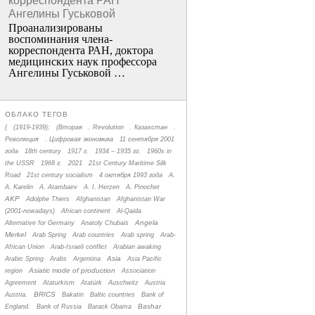
корреспондента РАН
Ангелины Гуськовой
Проанализированы
воспоминания члена­
корреспондента РАН, доктора
медицинских наук профессора
Ангелины Гуськовой …
ОБЛАКО ТЕГОВ
(
(1919-1939);
(Вторая
. Revolution
. Казахстан
.
Революция
. Цифровая экономика
11 сентября 2001
года
18th century
1917 г.
1934 – 1935 гг.
1960s in
the USSR
1968 г.
2021
21st Century Maritime Silk
Road
21st century socialism
4 октября 1993 года
A.
A. Karelin
A. Atambaev
A. I. Herzen
A. Pinochet
AKP
Adolphe Thiers
Afghanistan
Afghanistan War
(2001-nowadays)
African continent
Al-Qaida
Angela
Alternative for Germany
Anatoly Chubais
Merkel
Arab Spring
Arab countries
Arab spring
Arab-
African Union
Arab-Israeli conflict
Arabian awaking
Asia
Arabic Spring
Arabs
Argentina
Asia Pacific
Asiatic mode of production
region
Association
Agreement
Ataturkism
Atatürk
Auschwitz
Austria
BRICS
Austria.
Bakatin
Baltic countries
Bank of
Bashar
England.
Bank of Russia
Barack Obama