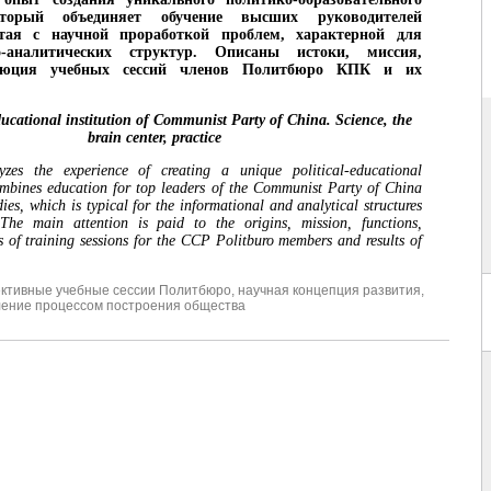
оторый объединяет обучение высших руководителей
ая с научной проработкой проблем, характерной для
о-аналитических структур. Описаны истоки, миссия,
люция учебных сессий членов Политбюро КПК и их
ducational institution of Communist Party of China. Science, the
brain center, practice
yzes the experience of creating a unique political-educational
combines education for top leaders of the Communist Party of China
udies, which is typical for the informational and analytical structures
 The main attention is paid to the origins, mission, functions,
cs of training sessions for the CCP Politburo members and results of
ктивные учебные сессии Политбюро
,
научная концепция развития
,
ление процессом построения общества