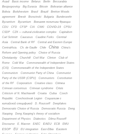
Asad
Basic income
Belarus
Berlin
Bessarabia
Bezpopovtsy
Big Eurasia
Bitcoin
Bolivarian alliance
Bolshevism
Brazil
Bolivia
Brasil
Bretton Woods
Brexit
agreement
Brzezinski
Bulgaria
Bundeswehr
Byzantism
Byzantium
Bнешняя политика Франции
COVID-19
CDU
CFD
CFSP
CIA
CNKI
CPSU
CSDP
CZК — cultural-zivilization complex
Capitalism
Central
Carl Schmitt
Caucasus
Caudine Forks
Asia
Central Bank of RF
Central and Eastern Europe
China
CentralAsia.
Ch. de Gaulle
Chile
China's
Reform and Opening policy
Choice of Russia
Christianity
Churchill
Civil War
Clinton
Club of
Rome
Cold War
Commonwealth of Independent States
(CIS)
Commonwealth of the Independent States
Communism
Communist Party of China
Communist
Party of the USSR (CSPU)
Communists
Constitution
Crimea
of the RF
Corporatism
Creative class
Crisis
Crimean consensus
Crimean syndrome
Cuba
Criticism of N. Machiavelli
Croatia
Czech
Republic
Czechoslovak Legion
Cоциализм с
китайской спецификой
D. Rousseff
Deepfakes
Democratic Choice of Russia
Democratic Russia
Deng
Xiaoping
Deng Xiaoping's theory of socialism
Department of Physics
Dialectics
Dilma Rouseff
EAEU
Discourse
E. Macron
EAEC
ECB
EMU
EU
ESOP
Eastern
EU integration
East-Elbia