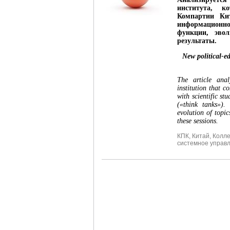
института, к
Компартии Кит
информационн
функции, эво
результаты.
New political-e
The article anal
institution that 
with scientific st
(«think tanks»).
evolution of topi
these sessions.
КПК
,
Китай
,
Колле
системное управ