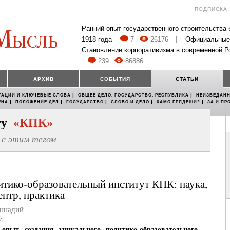
ПОДПИСКА
Ранний опыт государственного строительства
1918 года
7
26176
|
Официальные
Становление корпоративизма в современной Р
239
86886
АРХИВ
СОБЫТИЯ
СТАТЬИ
|
|
ТАЦИИ И КЛЮЧЕВЫЕ СЛОВА
ОБЩЕЕ ДЕЛО, ГОСУДАРСТВО, РЕСПУБЛИКА
НЕИЗВЕДАНН
|
|
|
|
|
ЕНА
ПОЛОЖЕНИЕ ДЕЛ
ГОСУДАРСТВО
СЛОВО И ДЕЛО
КАМО ГРЯДЕШИ?
ЗА И ПР
егу
«КПК»
с этим тегом
тико-образовательный институт КПК: наука,
ентр, практика
ннадий
4
 опыт создания уникального политико-образовательного