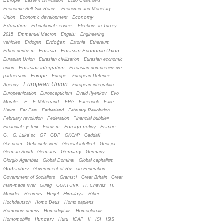
Europe
Eastern civilization
Echo Chambers
Economic Belt Silk Roads
Economic and Monetary
Economy
Union
Economic development
Education
Educational services
Elections in Turkey
2015
Emmanuel Macron
Engels;
Engineering
Erdoğan
vehicles
Erdogan
Estonia
Ethereum
Eurasia
Eurasian Economic Union
Ethno-centrism
Eurasian Union
Eurasian civilization
Eurasian economic
Eurasian integration
union
Euroasian comprehensive
Europe
partnership
Europe.
European Defence
European Union
Agency
European integration
Europeanization
Euroscepticism
Evald Ilyenkov
Evo
Morales
F.
F. Mitterrand.
FRG
Facebook
Fake
News
Far East
Fatherland
February Revolution
February revolution
Federation
Financial bubble»
Foreign policy
France
Financial system
Fordism
G.
G. Luka´sc
G7
GDP
GKChP
Gaddafi
Gasprom
Gebrauchswert
General intellect
Georgia
Germany
German South
Germans
Germany.
Giorgio Agamben
Global Dominat
Global capitalism
Gorbachev
Government of Russian Federation
Government of Socialists
Gramsci
Great Britain
Great
man-made river
Gulag
GÖKTÜRK
H. Chavez
H.
Himalaya
Münkler
Hebrews
Hegel
Hitler
Hochdeutsch
Homo Deus
Homo sapiens
Homoconsumens
Homodigitalis
Homoglobalis
Hungary
Homomobilis
Hutu
ICAP
II
ISI
ISIS