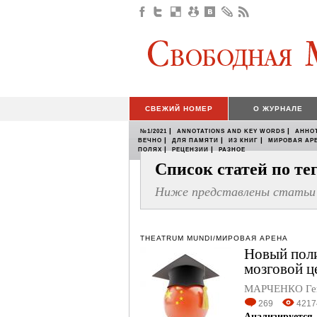
СВЕЖИЙ НОМЕР
О ЖУРНАЛЕ
|
|
№1/2021
ANNOTATIONS AND KEY WORDS
АННО
|
|
|
ВЕЧНО
ДЛЯ ПАМЯТИ
ИЗ КНИГ
МИРОВАЯ АР
|
|
ПОЛЯХ
РЕЦЕНЗИИ
РАЗНОЕ
Список статей по т
Ниже представлены статьи 
THEATRUM MUNDI/МИРОВАЯ АРЕНА
Новый поли
мозговой ц
МАРЧЕНКО Ге
269
4217
Анализируется