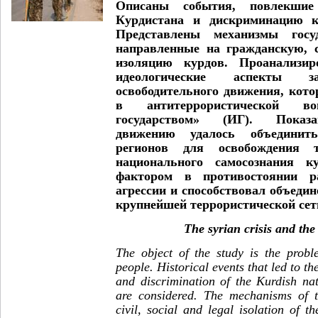
Описаны события, повлекшие
Курдистана и дискриминацию к
Представлены механизмы госуд
направленные на гражданскую, 
изоляцию курдов. Проанализир
идеологические аспекты за
освободительного движения, кот
в антитеррористической 
государством» (ИГ). Показ
движению удалось объединит
регионов для освобождения 
национального самосознания 
фактором в противостоянии ра
агрессии и способствовал объедин
крупнейшей террористической сет
The syrian crisis and the
The object of the study is the probl
people. Historical events that led to th
and discrimination of the Kurdish na
are considered. The mechanisms of t
civil, social and legal isolation of 