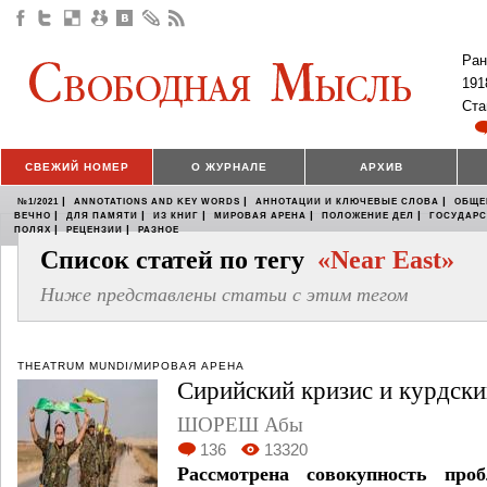
Ран
191
Ста
СВЕЖИЙ НОМЕР
О ЖУРНАЛЕ
АРХИВ
|
|
|
№1/2021
ANNOTATIONS AND KEY WORDS
АННОТАЦИИ И КЛЮЧЕВЫЕ СЛОВА
ОБЩЕ
|
|
|
|
|
ВЕЧНО
ДЛЯ ПАМЯТИ
ИЗ КНИГ
МИРОВАЯ АРЕНА
ПОЛОЖЕНИЕ ДЕЛ
ГОСУДАР
|
|
ПОЛЯХ
РЕЦЕНЗИИ
РАЗНОЕ
Список статей по тегу
«Near East»
Ниже представлены статьи с этим тегом
THEATRUM MUNDI/МИРОВАЯ АРЕНА
Сирийский кризис и курдски
ШОРЕШ Абы
136
13320
Рассмотрена совокупность проб