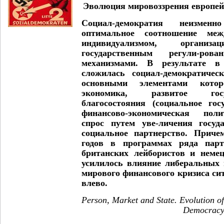
Эволюция мировоззрения европей
Социал-демократия неизмен
оптимальное соотношение ме
индивидуализмом, органи
государственным регули-ро
механизмами. В результате в
сложилась социал-демократичес
основными элементами кото
экономика, развитое гос
благосостояния (социальное гос
финансово-экономическая пол
спрос путем уве-личения госуд
социальное партнерство. Приче
годов в программах ряда парт
британских лейбористов и немец
усилилось влияние либеральных 
мирового финансового кризиса си
влево.
Person, Market and State. Evolution o
Democrac