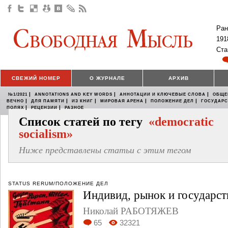
Ран
191
Ста
СВЕЖИЙ НОМЕР
О ЖУРНАЛЕ
АРХИВ
|
|
|
№1/2021
ANNOTATIONS AND KEY WORDS
АННОТАЦИИ И КЛЮЧЕВЫЕ СЛОВА
ОБЩЕ
|
|
|
|
|
ВЕЧНО
ДЛЯ ПАМЯТИ
ИЗ КНИГ
МИРОВАЯ АРЕНА
ПОЛОЖЕНИЕ ДЕЛ
ГОСУДАР
|
|
ПОЛЯХ
РЕЦЕНЗИИ
РАЗНОЕ
Список статей по тегу
«democratic
socialism»
Ниже представлены статьи с этим тегом
STATUS RERUM/ПОЛОЖЕНИЕ ДЕЛ
Индивид, рынок и государст
Николай РАБОТЯЖЕВ
65
32321