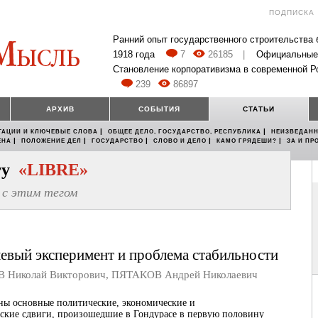
ПОДПИСКА
Ранний опыт государственного строительства
1918 года
7
26185
|
Официальные
Становление корпоративизма в современной Р
239
86897
АРХИВ
СОБЫТИЯ
СТАТЬИ
|
|
ТАЦИИ И КЛЮЧЕВЫЕ СЛОВА
ОБЩЕЕ ДЕЛО, ГОСУДАРСТВО, РЕСПУБЛИКА
НЕИЗВЕДАНН
|
|
|
|
|
ЕНА
ПОЛОЖЕНИЕ ДЕЛ
ГОСУДАРСТВО
СЛОВО И ДЕЛО
КАМО ГРЯДЕШИ?
ЗА И ПР
егу
«LIBRE»
с этим тегом
левый эксперимент и проблема стабильности
Николай Викторович
,
ПЯТАКОВ Андрей Николаевич
ны основные политические, экономические и
ские сдвиги, произошедшие в Гондурасе в первую половину