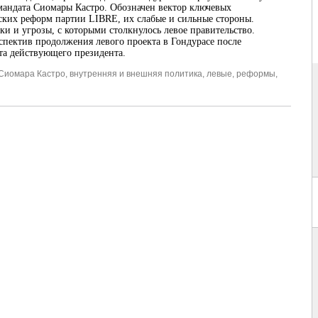
мандата Сиомары Кастро. Обозначен вектор ключевых
ких реформ партии LIBRE, их слабые и сильные стороны.
ки и угрозы, с которыми столкнулось левое правительство.
спектив продолжения левого проекта в Гондурасе после
та действующего президента.
Сиомара Кастро
,
внутренняя и внешняя политика
,
левые
,
реформы
,