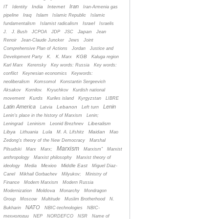
Iran
India
Internet
IT
Identity
Iran-Armenia gas
Iraq
Islam
pipeline
Islamic Republic
Islamic
Israel
fundamentalism
Islamist radicalism
Israelis
Japan
J.
J. Bush
JCPOA
JDP
JSC
Jean
Renoir
Jean-Claude Juncker
Jews
Joint
Comprehensive Plan of Actions
Jordan
Justice and
KGB
Development Party
K.
K. Marx
Kaluga region
Karl Marx
Kerensky
Key words: Russia
Key words:
conflict
Keynesian economics
Keywords:
neoliberalism
Komsomol
Konstantin Sergeevich
Aksakov
Kornilov.
Kryuchkov
Kurdish national
Kurds
movement
Kuriles island
Kyrgyzstan
LIBRE
Latin America
Lenin
Lebanon
Latvia
Left turn
Lenin's place in the history of Marxism
Lenin;
Liberalism
Leningrad
Leninism
Leonid Brezhnev
Libya
Lula
Maidan
Lithuania
M. A. Lifshitz
Mao
Zedong's theory of the New Democracy
Marshal
Marxism
Pilsudski
Marx
Marx;
Marxism”
Marxist
anthropology
Marxist philosophy
Marxist theory of
Mexico
Middle East
ideology
Media
Miguel Diaz-
Canel
Mikhail Gorbachev
Milyukov;
Ministry of
Finance
Modern Marxism
Modern Russia
Moldova
Modernization
Monarchy
Mondragon
Group
Moscow
Multitude
Muslim Brotherhood
N.
NATO
Bukharin
NBIC-technologies
NBIC-
технологии
NEP
NORDEFCO
NSR
Name of