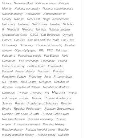
Victory
Narendra Modi
Nation-centrism
National
Identity
National community
National consciousness
National identity
Nationalism
Nationalization of
Nazism
History
Near East
Negri
Neoliberalism
Netocracy
Network
New Russia
Newton
Nicholas
II
Nicolas II
Nikolai II
Noriega
Norman problem
Old Believers
Novgorod the Great
OSCE
Olympic
Games
One Belt
One Belt and One Road
One Road
Orthodoxy
Orthodoxy.
Osowiec (Ossowitz)
Overton
window
Oбраз будущего
PR;
PRC
Pakistan
Palestine
Palestinian people
Pan-Europe
Paris
Commune.
Pax Americana
Plekhanov;
Poland
Politic of memory
Political Islam
Poroshenko
Portugal
Post-modernity
Post-truth
Precariat
President Yeltsin
Primakov
Putin
R. Luxemburg
Raskol
R3
Raul Castro
Refugees
Republic of
Armenia
Republic of Belarus
Republic of Moldova
Russia
Romania
Rosstat
Rouhani
Rus
Russia
and Europe
Russia.
Russia;
Russian Academy of
Russian Academy of Sciences
Science
Russian
Russian Federation
Russian Government
Empire
Russian Orthodox Church
Russian Turkish wars
Russian economy
Russian chronicle
Russian
Russian history
empire
Russian government
Russian identity
Russian imperial power
Russian
military-historical society
Russian policy
Russian