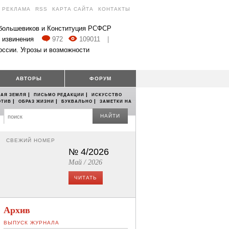
РЕКЛАМА
RSS
КАРТА САЙТА
КОНТАКТЫ
 большевиков и Конституция РСФСР
 извинения
972
109011
|
оссии. Угрозы и возможности
АВТОРЫ
ФОРУМ
|
|
АЯ ЗЕМЛЯ
ПИСЬМО РЕДАКЦИИ
ИСКУССТВО
|
|
|
ОТИВ
ОБРАЗ ЖИЗНИ
БУКВАЛЬНО
ЗАМЕТКИ НА
НАЙТИ
СВЕЖИЙ НОМЕР
№ 4/2026
Май / 2026
ЧИТАТЬ
Архив
ВЫПУСК ЖУРНАЛА