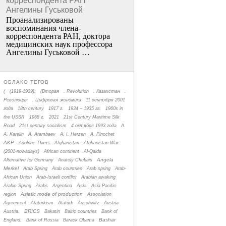
корреспондента РАН
Ангелины Гуськовой
Проанализированы
воспоминания члена­
корреспондента РАН, доктора
медицинских наук профессора
Ангелины Гуськовой …
ОБЛАКО ТЕГОВ
(
(1919-1939);
(Вторая
. Revolution
. Казахстан
.
Революция
. Цифровая экономика
11 сентября 2001
года
18th century
1917 г.
1934 – 1935 гг.
1960s in
the USSR
1968 г.
2021
21st Century Maritime Silk
Road
21st century socialism
4 октября 1993 года
A.
A. Karelin
A. Atambaev
A. I. Herzen
A. Pinochet
AKP
Adolphe Thiers
Afghanistan
Afghanistan War
(2001-nowadays)
African continent
Al-Qaida
Angela
Alternative for Germany
Anatoly Chubais
Merkel
Arab Spring
Arab countries
Arab spring
Arab-
African Union
Arab-Israeli conflict
Arabian awaking
Asia
Arabic Spring
Arabs
Argentina
Asia Pacific
Asiatic mode of production
region
Association
Agreement
Ataturkism
Atatürk
Auschwitz
Austria
BRICS
Austria.
Bakatin
Baltic countries
Bank of
Bashar
England.
Bank of Russia
Barack Obama