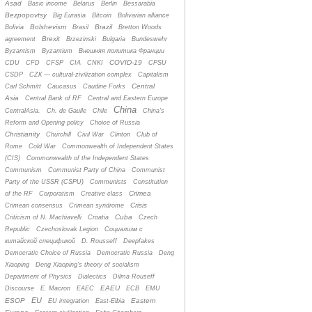
Asad
Basic income
Belarus
Berlin
Bessarabia
Bezpopovtsy
Big Eurasia
Bitcoin
Bolivarian alliance
Bolshevism
Brazil
Bolivia
Brasil
Bretton Woods
Brexit
agreement
Brzezinski
Bulgaria
Bundeswehr
Byzantism
Byzantium
Bнешняя политика Франции
COVID-19
CDU
CFD
CFSP
CIA
CNKI
CPSU
CSDP
CZК — cultural-zivilization complex
Capitalism
Central
Carl Schmitt
Caucasus
Caudine Forks
Asia
Central Bank of RF
Central and Eastern Europe
China
CentralAsia.
Ch. de Gaulle
Chile
China's
Reform and Opening policy
Choice of Russia
Christianity
Churchill
Civil War
Clinton
Club of
Rome
Cold War
Commonwealth of Independent States
(CIS)
Commonwealth of the Independent States
Communism
Communist Party of China
Communist
Party of the USSR (CSPU)
Communists
Constitution
Crimea
of the RF
Corporatism
Creative class
Crisis
Crimean consensus
Crimean syndrome
Cuba
Criticism of N. Machiavelli
Croatia
Czech
Republic
Czechoslovak Legion
Cоциализм с
китайской спецификой
D. Rousseff
Deepfakes
Democratic Choice of Russia
Democratic Russia
Deng
Xiaoping
Deng Xiaoping's theory of socialism
Department of Physics
Dialectics
Dilma Rouseff
EAEU
Discourse
E. Macron
EAEC
ECB
EMU
EU
ESOP
Eastern
EU integration
East-Elbia