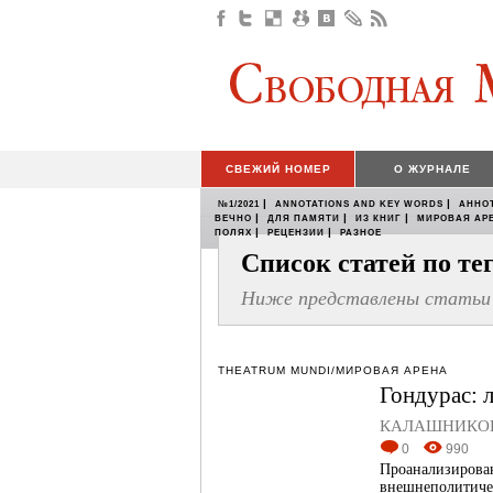
СВЕЖИЙ НОМЕР
О ЖУРНАЛЕ
|
|
№1/2021
ANNOTATIONS AND KEY WORDS
АННО
|
|
|
ВЕЧНО
ДЛЯ ПАМЯТИ
ИЗ КНИГ
МИРОВАЯ АР
|
|
ПОЛЯХ
РЕЦЕНЗИИ
РАЗНОЕ
Список статей по т
Ниже представлены статьи 
THEATRUM MUNDI/МИРОВАЯ АРЕНА
Гондурас: 
КАЛАШНИКОВ 
0
990
Проанализирова
внешнеполитиче