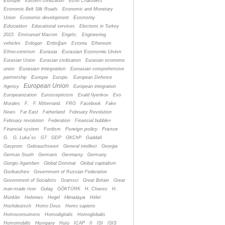
Europe
Eastern civilization
Echo Chambers
Economic Belt Silk Roads
Economic and Monetary
Economy
Union
Economic development
Education
Educational services
Elections in Turkey
2015
Emmanuel Macron
Engels;
Engineering
Erdoğan
vehicles
Erdogan
Estonia
Ethereum
Eurasia
Eurasian Economic Union
Ethno-centrism
Eurasian Union
Eurasian civilization
Eurasian economic
Eurasian integration
union
Euroasian comprehensive
Europe
partnership
Europe.
European Defence
European Union
Agency
European integration
Europeanization
Euroscepticism
Evald Ilyenkov
Evo
Morales
F.
F. Mitterrand.
FRG
Facebook
Fake
News
Far East
Fatherland
February Revolution
February revolution
Federation
Financial bubble»
Foreign policy
France
Financial system
Fordism
G.
G. Luka´sc
G7
GDP
GKChP
Gaddafi
Gasprom
Gebrauchswert
General intellect
Georgia
Germany
German South
Germans
Germany.
Giorgio Agamben
Global Dominat
Global capitalism
Gorbachev
Government of Russian Federation
Government of Socialists
Gramsci
Great Britain
Great
man-made river
Gulag
GÖKTÜRK
H. Chavez
H.
Himalaya
Münkler
Hebrews
Hegel
Hitler
Hochdeutsch
Homo Deus
Homo sapiens
Homoconsumens
Homodigitalis
Homoglobalis
Hungary
Homomobilis
Hutu
ICAP
II
ISI
ISIS