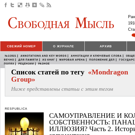
Ран
191
Ста
СВЕЖИЙ НОМЕР
О ЖУРНАЛЕ
АРХИВ
|
|
|
№1/2021
ANNOTATIONS AND KEY WORDS
АННОТАЦИИ И КЛЮЧЕВЫЕ СЛОВА
ОБЩЕ
|
|
|
|
|
ВЕЧНО
ДЛЯ ПАМЯТИ
ИЗ КНИГ
МИРОВАЯ АРЕНА
ПОЛОЖЕНИЕ ДЕЛ
ГОСУДАР
|
|
ПОЛЯХ
РЕЦЕНЗИИ
РАЗНОЕ
Список статей по тегу
«Mondragon
Group»
Ниже представлены статьи с этим тегом
RESPUBLICA
САМОУПРАВЛЕНИЕ И КО
СОБСТВЕННОСТЬ: ПАНА
ИЛЛЮЗИЯ? Часть 2. Истори