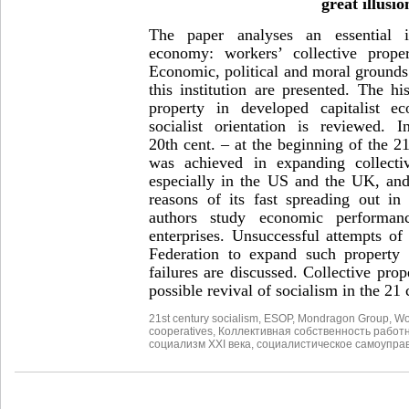
great illusio
The paper analyses an essential i
economy: workers’ collective proper
Economic, political and moral grounds
this institution are presented. The hi
property in developed capitalist e
socialist orientation is reviewed. 
20
th
cent. – at the beginning of the 2
was achieved in expanding collectiv
especially in the US and the UK, and
reasons of its fast spreading out in 
authors study economic performanc
enterprises. Unsuccessful attempts o
Federation to expand such property 
failures are discussed. Collective prop
possible revival of socialism in the 21 
21st century socialism
,
ESOP
,
Mondragon Group
,
Wor
cooperatives
,
Коллективная собственность работ
социализм XXI века
,
социалистическое самоупра