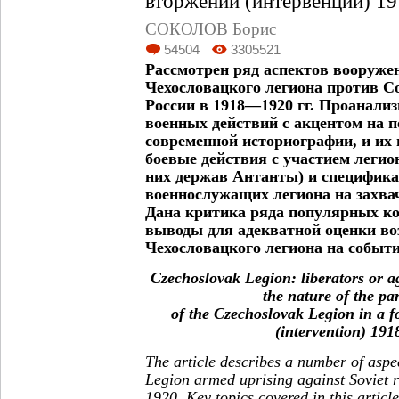
вторжении (интервенции) 19
СОКОЛОВ Борис
54504
3305521
Рассмотрен ряд аспектов вооруже
Чехословацкого легиона против С
России в 1918—1920 гг. Проанали
военных действий с акцентом на 
современной историографии, и их 
боевые действия с участием легион
них держав Антанты) и специфика
военнослужащих легиона на захва
Дана критика ряда популярных к
выводы для адекватной оценки воз
Чехословацкого легиона на событи
Czechoslovak Legion: liberators or a
the nature of the par
of the Czechoslovak Legion in a f
(intervention) 1
The article describes a number of aspe
Legion armed uprising against Soviet 
1920. Key topics covered in this articl