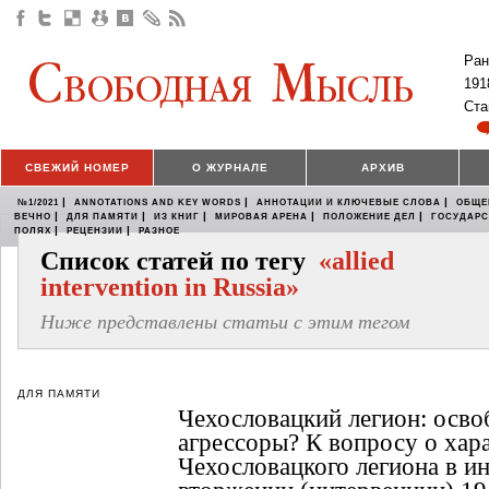
Ран
191
Ста
СВЕЖИЙ НОМЕР
О ЖУРНАЛЕ
АРХИВ
|
|
|
№1/2021
ANNOTATIONS AND KEY WORDS
АННОТАЦИИ И КЛЮЧЕВЫЕ СЛОВА
ОБЩЕ
|
|
|
|
|
ВЕЧНО
ДЛЯ ПАМЯТИ
ИЗ КНИГ
МИРОВАЯ АРЕНА
ПОЛОЖЕНИЕ ДЕЛ
ГОСУДАР
|
|
ПОЛЯХ
РЕЦЕНЗИИ
РАЗНОЕ
Список статей по тегу
«allied
intervention in Russia»
Ниже представлены статьи с этим тегом
ДЛЯ ПАМЯТИ
Чехословацкий легион: осво
агрессоры? К вопросу о хар
Чехословацкого легиона в и