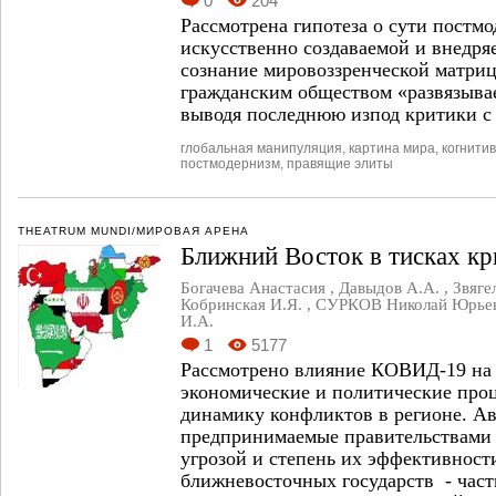
0
204
Рассмотрена гипотеза о сути постмо
искусственно создаваемой и внедря
сознание мировоззренческой матриц
гражданским обществом «развязывае
выводя последнюю из­под критики с
глобальная манипуляция
,
картина мира
,
когнити
постмодернизм
,
правящие элиты
THEATRUM MUNDI/МИРОВАЯ АРЕНА
Ближний Восток в тисках кр
Богачева Анастасия
,
Давыдов А.А.
,
Звяге
Кобринская И.Я.
,
СУРКОВ Николай Юрье
И.А.
1
5177
Рассмотрено влияние КОВИД-19 на 
экономические и политические проц
динамику конфликтов в регионе. А
предпринимаемые правительствами 
угрозой и степень их эффективност
ближневосточных государств - част