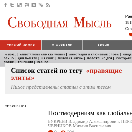
Ран
191
Ста
СВЕЖИЙ НОМЕР
О ЖУРНАЛЕ
АРХИВ
|
|
|
№1/2021
ANNOTATIONS AND KEY WORDS
АННОТАЦИИ И КЛЮЧЕВЫЕ СЛОВА
ОБЩЕ
|
|
|
|
|
ВЕЧНО
ДЛЯ ПАМЯТИ
ИЗ КНИГ
МИРОВАЯ АРЕНА
ПОЛОЖЕНИЕ ДЕЛ
ГОСУДАР
|
|
ПОЛЯХ
РЕЦЕНЗИИ
РАЗНОЕ
Список статей по тегу
«правящие
элиты»
Ниже представлены статьи с этим тегом
RESPUBLICA
Постмодернизм как глобаль
БУКРЕЕВ Владимир Александрович
,
ПЕРЕ
ЧЕРНИКОВ Михаил Васильевич