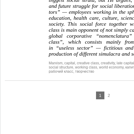
and future struggle for social liberatio
tors” — employees working in the sph
education, health care, culture, scien
society. This social force together w
class is main opponent of not simply capi
global corporative “nomenclatura”
class”, which consists mainly fro
in “useless sector” — fictitious and
production of different simulacra and s
Marxism
,
capital
,
creative class
,
creativity
,
late capita
social structure
,
working class
,
world economy
,
капи
рабочий класс
,
творчество
1
2