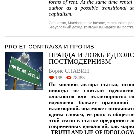
forms of rent. At the same time rental 
author as a possible transitional s
capitalism.
Capitalism
,
Marxism
,
basic income
,
communism
,
pos
безусловный доход
,
коммунизм
,
марксизм
,
постк
PRO ET CONTRA/ЗА И ПРОТИВ
ПРАВДА И ЛОЖЬ ИДЕОЛО
ПОСТМОДЕРНИЗМ
Борис СЛАВИН
168
78483
По мнению автора статьи, осно
никогда не считали идеологи
«ложного» или «иллюзорного» со
идеология бывает правдивой
иллюзорной, она может возвышат
одним словом, ее роль в обществ
этой связи в статье предпринят а
современных идеологий, как марк
TRUTH AND LIE OF IDEOLOGY