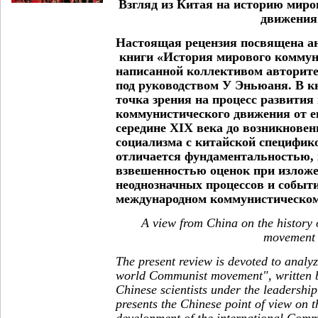
Взгляд из Китая на историю миро
движения
Настоящая рецензия посвящена а
книги «История мирового коммун
написанной коллективом авторит
под руководством У Эньюаня. В к
точка зрения на процесс развития
коммунистического движения от е
середине XIX века до возникновен
социализма с китайской специфико
отличается фундаментальностью,
взвешенностью оценок при излож
неоднозначных процессов и событ
международном коммунистическом
A view from China on the history
movement
The present review is devoted to analyz
world Communist movement", written b
Chinese scientists under the leadersh
presents the Chinese point of view on 
development of the international Comm