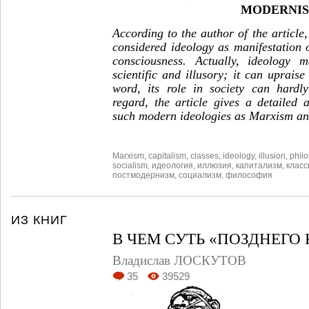
MODERNI
According to the author of the articl
considered ideology as manifestation o
consciousness. Actually, ideology m
scientific and illusory; it can upraise
word, its role in society can hardly
regard, the article gives a detailed
such modern ideologies as Marxism a
Marxism
,
capitalism
,
classes
,
ideology
,
illusion
,
phil
socialism
,
идеология
,
иллюзия
,
капитализм
,
клас
постмодернизм
,
социализм
,
философия
ИЗ КНИГ
В ЧЕМ СУТЬ «ПОЗДНЕГО
Владислав ЛОСКУТОВ
35
39529