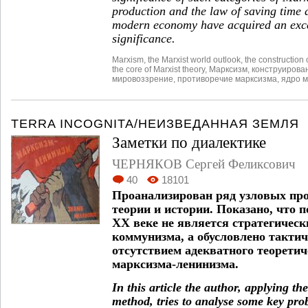
production and the law of saving time 
modern economy have acquired an exce
significance.
Marxism
,
the Marxist world outlook
,
the construction o
the core of Marxist theory
,
Марксизм
,
конструирова
мировоззрение
,
противоречие марксизма
,
ядро м
TERRA INCOGNITA/НЕИЗВЕДАННАЯ ЗЕМЛЯ
Заметки по диалектике
ЧЕРНЯКОВ Сергей Феликсович
40
18101
Проанализирован ряд узловых пр
теории и истории. Показано, что 
XX веке не является стратегичес
коммунизма, а обусловлено такти
отсутствием адекватного теоретич
марксизма-ленинизма.
In this article the author, applying the
method, tries to analyse some key prob