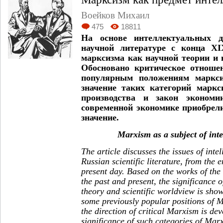
Воейков Михаил
475
18811
На основе интеллектуальных д
научной литературе с конца XI
марксизма как научной теории и 
Обосновано критическое отноше
популярным положениям маркси
значение таких категорий маркс
производства и закон экономи
современной экономике приобрел
значение.
Marxism as a subject of inte
The article discusses the issues of intel
Russian scientific literature, from the 
present day. Based on the works of the 
the past and present, the significance o
theory and scientific worldview is shown
some previously popular positions of M
the direction of critical Marxism is de
significance of such categories of Mar