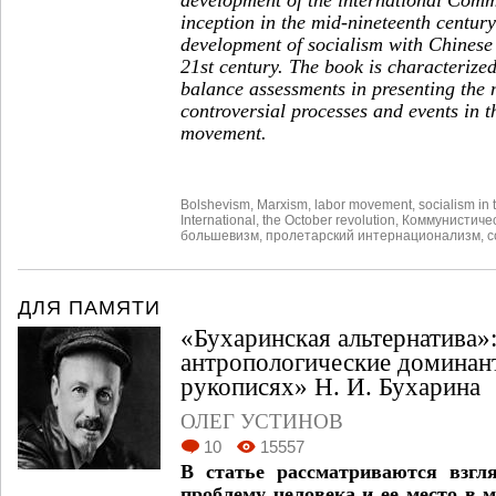
inception in the mid-nineteenth centur
development of socialism with Chinese 
21
st
century. The book is characterized 
balance assessments in presenting the
controversial processes and events in 
movement.
Bolshevism
,
Marxism
,
labor movement
,
socialism in
International
,
the October revolution
,
Коммунистиче
большевизм
,
пролетарский интернационализм
,
с
ДЛЯ ПАМЯТИ
«Бухаринская альтернатива»
антропологические домина
рукописях» Н. И. Бухарина
ОЛЕГ УСТИНОВ
10
15557
В статье рассматриваются взгл
проблему человека и ее место в 