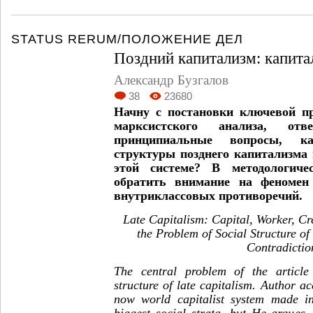
STATUS RERUM/ПОЛОЖЕНИЕ ДЕЛ
Поздний капитализм: капитал
Александр Бузгалов
38
23680
Начну с постановки ключевой пр
марксист
ского анализа, отв
принципиальные вопросы,
к
структуры позднего капитализма 
этой системе?
В методологиче
обратить внимание на фено
мен
внутриклассовых противоречий.
Late Capitalism: Capital, Worker, Cr
the Problem of Social Structure of
Contradictio
The central problem of the article 
structure of late capitalism. Author ac
now world capitalist system made in
biggest social strata, but He argues,