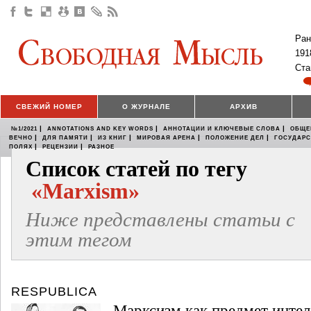
Ран
191
Ста
СВЕЖИЙ НОМЕР
О ЖУРНАЛЕ
АРХИВ
|
|
|
№1/2021
ANNOTATIONS AND KEY WORDS
АННОТАЦИИ И КЛЮЧЕВЫЕ СЛОВА
ОБЩЕ
|
|
|
|
|
ВЕЧНО
ДЛЯ ПАМЯТИ
ИЗ КНИГ
МИРОВАЯ АРЕНА
ПОЛОЖЕНИЕ ДЕЛ
ГОСУДАР
|
|
ПОЛЯХ
РЕЦЕНЗИИ
РАЗНОЕ
Список статей по тегу
«Marxism»
Ниже представлены статьи с
этим тегом
RESPUBLICA
Марксизм как предмет интел