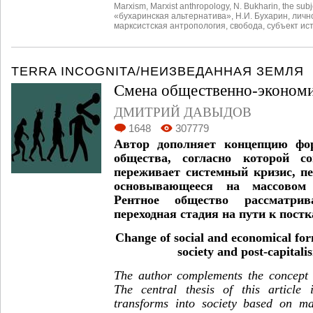
Marxism
,
Marxist anthropology
,
N. Bukharin
,
the subj
«бухаринская альтернатива»
,
Н.И. Бухарин
,
личн
марксистская антропология
,
свобода
,
субъект ис
TERRA INCOGNITA/НЕИЗВЕДАННАЯ ЗЕМЛЯ
Смена общественно-эконом
ДМИТРИЙ ДАВЫДОВ
1648
307779
Автор дополняет концепцию фо
общества, согласно которой с
переживает системный кризис, п
основывающееся на массовом 
Рентное общество рассматри
переходная стадия на пути к пост
Change of social and economical for
society and post-capitali
The author complements the concept o
The central thesis of this article 
transforms into society based on mas