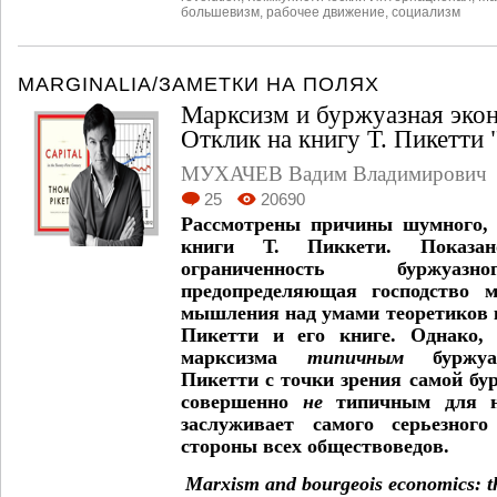
большевизм
,
рабочее движение
,
социализм
MARGINALIA/ЗАМЕТКИ НА ПОЛЯХ
Марксизм и буржуазная экон
Отклик на книгу Т. Пикетти 
МУХАЧЕВ Вадим Владимирович
25
20690
Рассмотрены причины шумного, 
книги Т. Пиккети. Показан
ограниченность буржуазн
предопределяющая господство м
мышления над умами теоретиков 
Пикетти и его книге. Однако, 
марксизма
типичным
буржуаз
Пикетти с точки зрения самой бу
совершенно
не
типичным для н
заслуживает самого серьезног
стороны всех обществоведов.
Marxism and bourgeois economics: th