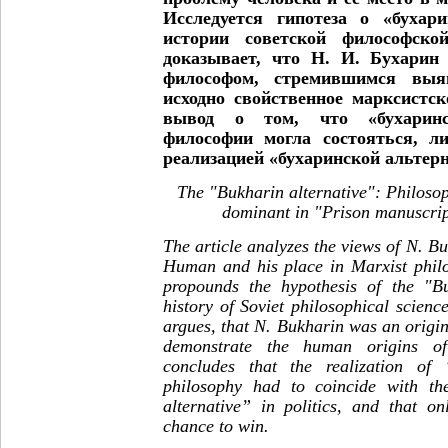
Исследуется гипотеза о «бухар
истории советской философск
доказывает, что Н. И. Бухарин
философом, стремившимся выяв
исходно свойственное марксистс
вывод о том, что «бухаринс
философии могла состояться, л
реализацией «бухаринской альтер
The "Bukharin alternative":
P
hiloso
dominant in "Prison manuscrip
The article analyzes the views of N. B
Human and his place in Marxist philo
propounds the hypothesis of the "Bu
history of Soviet philosophical scien
argues, that N. Bukharin was an origin
demonstrate the human origins of
concludes that the realization of 
philosophy had to coincide with the
alternative” in politics, and that o
chance to win.