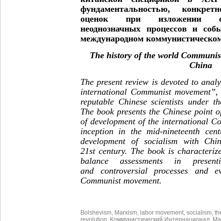
фундаментальностью, конкретн
оценок при изложении 
неоднозначных процессов и соб
международном коммунистическом
The history of the world Communis
China
The present review is devoted to anal
international Communist movement”, 
reputable Chinese scientists under t
The book presents the Chinese point o
of development of the international 
inception in the mid-nineteenth cen
development of socialism with Chine
21st century. The book is characterize
balance assessments in presen
and controversial processes and ev
Communist movement.
Bolshevism
,
Marxism
,
labor movement
,
socialism
,
th
revolution
,
Коммунистический Интернационал
,
Ма