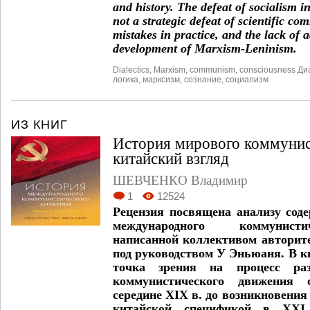
and history. The defeat of socialism in
not a strategic defeat of scientific co
mistakes in practice, and the lack of 
development of Marxism-Leninism.
Dialectics
,
Marxism
,
communism
,
consciousness Ди
логика
,
марксизм
,
сознание
,
социализм
ИЗ КНИГ
История мирового коммунис
китайский взгляд
ШЕВЧЕНКО Владимир
1
12524
Рецензия посвящена анализу сод
международного коммунисти
написанной коллективом авторит
под руководством У Эньюаня. В к
точка зрения на процесс раз
коммунистического движения
середине XIX в. до возникновения
китайской спецификой в XXI