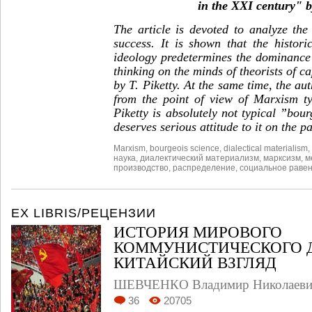
in the XXI century" b
The article is devoted to analyze the
success. It is shown that the histori
ideology predetermines the dominance
thinking on the minds of theorists of ca
by T. Piketty. At the same time, the aut
from the point of view of Marxism ty
Piketty is absolutely not typical ”bou
deserves serious attitude to it on the par
Marxism
,
bourgeois science
,
dialectical materialism
,
наука
,
диалектический материализм
,
марксизм
,
м
производство
,
распределение
,
социальное равен
EX LIBRIS/РЕЦЕНЗИИ
ИСТОРИЯ МИРОВОГО
КОММУНИСТИЧЕСКОГО 
КИТАЙСКИЙ ВЗГЛЯД
ШЕВЧЕНКО Владимир Николаев
36
20705