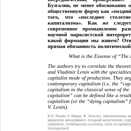
Бузгалин, не менее обоснованно
общественную форму как «поздний
того, что «последнее столети
капитализма». Как же следуе
современное промышленно раз
научной марксистской интерпре
какой формации мы живем? Отве
прямая обязанность политической
What is the Essense of “The
The authors try to correlate the theore
and Vladimir Lenin with the specialtie
capitalist mode of production. They arg
contemporary capitalism (i.e. the “cap
capitalism in the classical sense of the
capitalism” can be defined like a result
capitalism (or the “dying capitalism” 
V. Lenin).
В.И. Ленин
,
К. Маркс
,
Ф. Энгельс
,
империализм
,
к
марксизм
,
менеджмент
,
поздний капитализм
,
сов
capitalism
,
contemporary economy
,
crisis of capitali
management