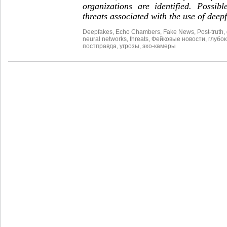
organizations are identified. Possib
threats associated with the use of deep
Deepfakes
,
Echo Chambers
,
Fake News
,
Post-truth
,
neural networks
,
threats
,
Фейковые новости
,
глубо
постправда
,
угрозы
,
эхо-камеры