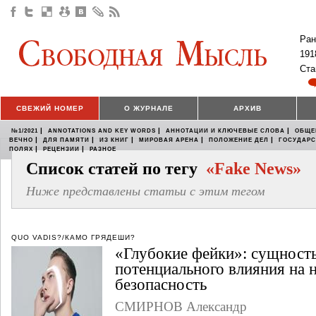
Ран
191
Ста
СВЕЖИЙ НОМЕР
О ЖУРНАЛЕ
АРХИВ
|
|
|
№1/2021
ANNOTATIONS AND KEY WORDS
АННОТАЦИИ И КЛЮЧЕВЫЕ СЛОВА
ОБЩЕ
|
|
|
|
|
ВЕЧНО
ДЛЯ ПАМЯТИ
ИЗ КНИГ
МИРОВАЯ АРЕНА
ПОЛОЖЕНИЕ ДЕЛ
ГОСУДАР
|
|
ПОЛЯХ
РЕЦЕНЗИИ
РАЗНОЕ
Список статей по тегу
«Fake News»
Ниже представлены статьи с этим тегом
QUO VADIS?/КАМО ГРЯДЕШИ?
«Глубокие фейки»: сущность
потенциального влияния на
безопасность
СМИРНОВ Александр