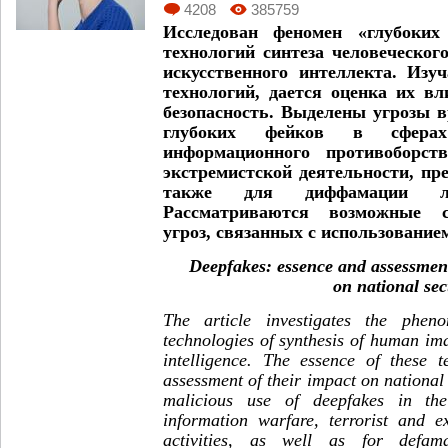
4208
385759
Исследован феномен «глубоких 
технологий синтеза человеческог
искусственного интеллекта. Изу
технологий, дается оценка их в
безопасность. Выделены угрозы 
глубоких фейков в сферах 
информационного противоборств
экстремистской деятельности, пре
также для диффамации л
Рассматриваются возможные с
угроз, связанных с использование
Deepfakes: essence and assessment
on national sec
The article investigates the phe
technologies of synthesis of human imag
intelligence. The essence of these t
assessment of their impact on national 
malicious use of deepfakes in the
information warfare, terrorist and ex
activities, as well as for defam