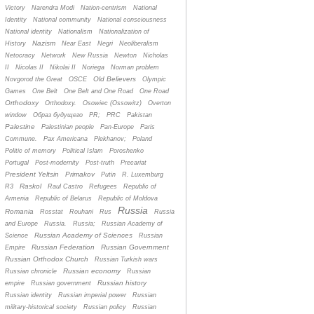
Victory
Narendra Modi
Nation-centrism
National
Identity
National community
National consciousness
National identity
Nationalism
Nationalization of
Nazism
History
Near East
Negri
Neoliberalism
Netocracy
Network
New Russia
Newton
Nicholas
II
Nicolas II
Nikolai II
Noriega
Norman problem
Old Believers
Novgorod the Great
OSCE
Olympic
Games
One Belt
One Belt and One Road
One Road
Orthodoxy
Orthodoxy.
Osowiec (Ossowitz)
Overton
window
Oбраз будущего
PR;
PRC
Pakistan
Palestine
Palestinian people
Pan-Europe
Paris
Commune.
Pax Americana
Plekhanov;
Poland
Politic of memory
Political Islam
Poroshenko
Portugal
Post-modernity
Post-truth
Precariat
President Yeltsin
Primakov
Putin
R. Luxemburg
Raskol
R3
Raul Castro
Refugees
Republic of
Armenia
Republic of Belarus
Republic of Moldova
Russia
Romania
Rosstat
Rouhani
Rus
Russia
and Europe
Russia.
Russia;
Russian Academy of
Russian Academy of Sciences
Science
Russian
Russian Federation
Russian Government
Empire
Russian Orthodox Church
Russian Turkish wars
Russian economy
Russian chronicle
Russian
Russian history
empire
Russian government
Russian identity
Russian imperial power
Russian
military-historical society
Russian policy
Russian