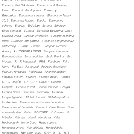
Europe
Eastern civilization
Echo Chambers
Economic Belt Silk Roads
Economic and Monetary
Economy
Union
Economic development
Education
Educational services
Elections in Turkey
2015
Emmanuel Macron
Engels;
Engineering
Erdoğan
vehicles
Erdogan
Estonia
Ethereum
Eurasia
Eurasian Economic Union
Ethno-centrism
Eurasian Union
Eurasian civilization
Eurasian economic
Eurasian integration
union
Euroasian comprehensive
Europe
partnership
Europe.
European Defence
European Union
Agency
European integration
Europeanization
Euroscepticism
Evald Ilyenkov
Evo
Morales
F.
F. Mitterrand.
FRG
Facebook
Fake
News
Far East
Fatherland
February Revolution
February revolution
Federation
Financial bubble»
Foreign policy
France
Financial system
Fordism
G.
G. Luka´sc
G7
GDP
GKChP
Gaddafi
Gasprom
Gebrauchswert
General intellect
Georgia
Germany
German South
Germans
Germany.
Giorgio Agamben
Global Dominat
Global capitalism
Gorbachev
Government of Russian Federation
Government of Socialists
Gramsci
Great Britain
Great
man-made river
Gulag
GÖKTÜRK
H. Chavez
H.
Himalaya
Münkler
Hebrews
Hegel
Hitler
Hochdeutsch
Homo Deus
Homo sapiens
Homoconsumens
Homodigitalis
Homoglobalis
Hungary
Homomobilis
Hutu
ICAP
II
ISI
ISIS