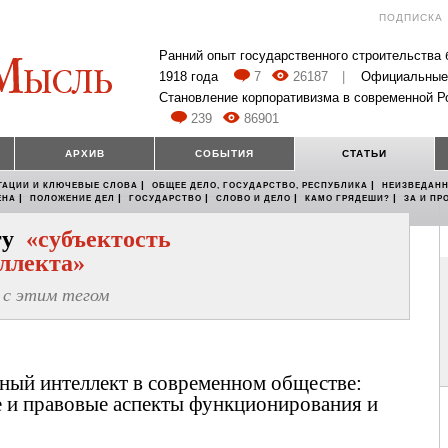
ПОДПИСКА
Ранний опыт государственного строительства
1918 года
7
26187
|
Официальные
Становление корпоративизма в современной Р
239
86901
АРХИВ
СОБЫТИЯ
СТАТЬИ
|
|
ТАЦИИ И КЛЮЧЕВЫЕ СЛОВА
ОБЩЕЕ ДЕЛО, ГОСУДАРСТВО, РЕСПУБЛИКА
НЕИЗВЕДАНН
|
|
|
|
|
ЕНА
ПОЛОЖЕНИЕ ДЕЛ
ГОСУДАРСТВО
СЛОВО И ДЕЛО
КАМО ГРЯДЕШИ?
ЗА И ПР
егу
«субъектость
еллекта»
с этим тегом
ный интеллект в современном обществе:
 и правовые аспекты функционирования и