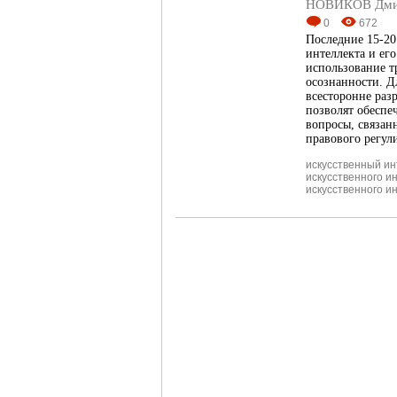
НОВИКОВ Дмит
0
672
Последние 15-20
интеллекта и ег
использование т
осознанности. Д
всесторонне раз
позволят обеспе
вопросы, связан
правового регул
искусственный ин
искусственного и
искусственного и