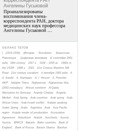
корреспондента РАН
Ангелины Гуськовой
Проанализированы
воспоминания члена­
корреспондента РАН, доктора
медицинских наук профессора
Ангелины Гуськовой …
ОБЛАКО ТЕГОВ
(
(1919-1939);
(Вторая
. Revolution
. Казахстан
.
Революция
. Цифровая экономика
11 сентября 2001
года
18th century
1917 г.
1934 – 1935 гг.
1960s in
the USSR
1968 г.
2021
21st Century Maritime Silk
Road
21st century socialism
4 октября 1993 года
A.
A. Karelin
A. Atambaev
A. I. Herzen
A. Pinochet
AKP
Adolphe Thiers
Afghanistan
Afghanistan War
(2001-nowadays)
African continent
Al-Qaida
Angela
Alternative for Germany
Anatoly Chubais
Merkel
Arab Spring
Arab countries
Arab spring
Arab-
African Union
Arab-Israeli conflict
Arabian awaking
Asia
Arabic Spring
Arabs
Argentina
Asia Pacific
Asiatic mode of production
region
Association
Agreement
Ataturkism
Atatürk
Auschwitz
Austria
BRICS
Austria.
Bakatin
Baltic countries
Bank of
Bashar
England.
Bank of Russia
Barack Obama