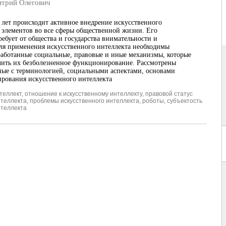
рий Олегович
 лет происходит активное внедрение искусственного
о элементов во все сферы общественной жизни. Его
ребует от общества и государства внимательности и
ля применения искусственного интеллекта необходимы
работанные социальные, правовые и иные механизмы, которые
чить их безболезненное функционирование. Рассмотрены
ные с терминологией, социальными аспектами, основами
ирования искусственного интеллекта
теллект
,
отношение к искусственному интеллекту
,
правовой статус
нтеллекта
,
проблемы искусственного интеллекта
,
роботы
,
субъектость
нтеллекта