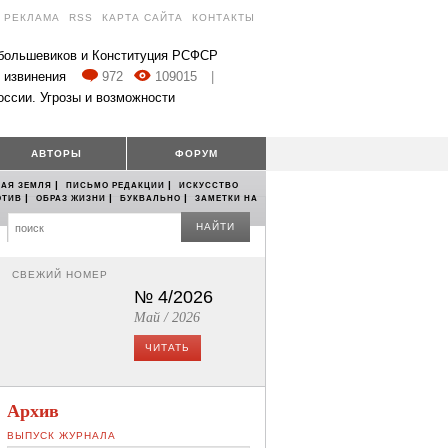
РЕКЛАМА
RSS
КАРТА САЙТА
КОНТАКТЫ
 большевиков и Конституция РСФСР
 извинения
972
109015
|
оссии. Угрозы и возможности
АВТОРЫ
ФОРУМ
|
|
АЯ ЗЕМЛЯ
ПИСЬМО РЕДАКЦИИ
ИСКУССТВО
|
|
|
ОТИВ
ОБРАЗ ЖИЗНИ
БУКВАЛЬНО
ЗАМЕТКИ НА
НАЙТИ
СВЕЖИЙ НОМЕР
№ 4/2026
Май / 2026
ЧИТАТЬ
Архив
ВЫПУСК ЖУРНАЛА