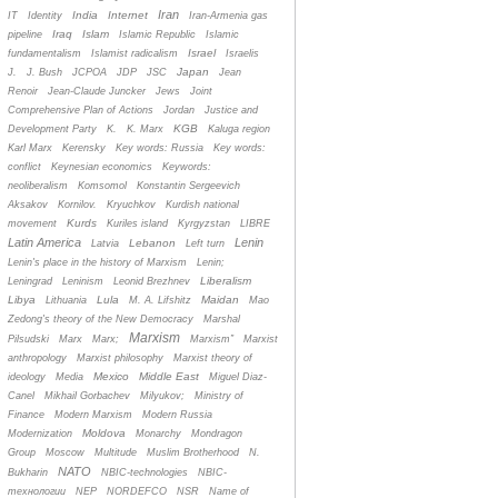
Iran
India
Internet
IT
Identity
Iran-Armenia gas
Iraq
Islam
pipeline
Islamic Republic
Islamic
Israel
fundamentalism
Islamist radicalism
Israelis
Japan
J.
J. Bush
JCPOA
JDP
JSC
Jean
Renoir
Jean-Claude Juncker
Jews
Joint
Comprehensive Plan of Actions
Jordan
Justice and
KGB
Development Party
K.
K. Marx
Kaluga region
Karl Marx
Kerensky
Key words: Russia
Key words:
conflict
Keynesian economics
Keywords:
neoliberalism
Komsomol
Konstantin Sergeevich
Aksakov
Kornilov.
Kryuchkov
Kurdish national
Kurds
movement
Kuriles island
Kyrgyzstan
LIBRE
Latin America
Lenin
Lebanon
Latvia
Left turn
Lenin's place in the history of Marxism
Lenin;
Liberalism
Leningrad
Leninism
Leonid Brezhnev
Libya
Lula
Maidan
Lithuania
M. A. Lifshitz
Mao
Zedong's theory of the New Democracy
Marshal
Marxism
Pilsudski
Marx
Marx;
Marxism”
Marxist
anthropology
Marxist philosophy
Marxist theory of
Mexico
Middle East
ideology
Media
Miguel Diaz-
Canel
Mikhail Gorbachev
Milyukov;
Ministry of
Finance
Modern Marxism
Modern Russia
Moldova
Modernization
Monarchy
Mondragon
Group
Moscow
Multitude
Muslim Brotherhood
N.
NATO
Bukharin
NBIC-technologies
NBIC-
технологии
NEP
NORDEFCO
NSR
Name of