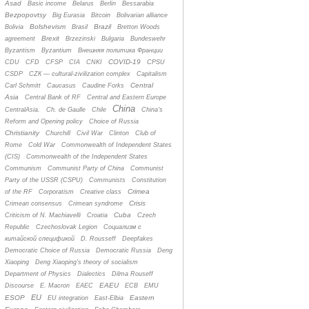
Asad
Basic income
Belarus
Berlin
Bessarabia
Bezpopovtsy
Big Eurasia
Bitcoin
Bolivarian alliance
Bolshevism
Brazil
Bolivia
Brasil
Bretton Woods
Brexit
agreement
Brzezinski
Bulgaria
Bundeswehr
Byzantism
Byzantium
Bнешняя политика Франции
COVID-19
CDU
CFD
CFSP
CIA
CNKI
CPSU
CSDP
CZК — cultural-zivilization complex
Capitalism
Central
Carl Schmitt
Caucasus
Caudine Forks
Asia
Central Bank of RF
Central and Eastern Europe
China
CentralAsia.
Ch. de Gaulle
Chile
China's
Reform and Opening policy
Choice of Russia
Christianity
Churchill
Civil War
Clinton
Club of
Rome
Cold War
Commonwealth of Independent States
(CIS)
Commonwealth of the Independent States
Communism
Communist Party of China
Communist
Party of the USSR (CSPU)
Communists
Constitution
Crimea
of the RF
Corporatism
Creative class
Crisis
Crimean consensus
Crimean syndrome
Cuba
Criticism of N. Machiavelli
Croatia
Czech
Republic
Czechoslovak Legion
Cоциализм с
китайской спецификой
D. Rousseff
Deepfakes
Democratic Choice of Russia
Democratic Russia
Deng
Xiaoping
Deng Xiaoping's theory of socialism
Department of Physics
Dialectics
Dilma Rouseff
EAEU
Discourse
E. Macron
EAEC
ECB
EMU
EU
ESOP
Eastern
EU integration
East-Elbia