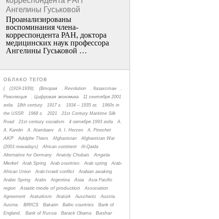
корреспондента РАН
Ангелины Гуськовой
Проанализированы
воспоминания члена­
корреспондента РАН, доктора
медицинских наук профессора
Ангелины Гуськовой …
ОБЛАКО ТЕГОВ
(
(1919-1939);
(Вторая
. Revolution
. Казахстан
.
Революция
. Цифровая экономика
11 сентября 2001
года
18th century
1917 г.
1934 – 1935 гг.
1960s in
the USSR
1968 г.
2021
21st Century Maritime Silk
Road
21st century socialism
4 октября 1993 года
A.
A. Karelin
A. Atambaev
A. I. Herzen
A. Pinochet
AKP
Adolphe Thiers
Afghanistan
Afghanistan War
(2001-nowadays)
African continent
Al-Qaida
Angela
Alternative for Germany
Anatoly Chubais
Merkel
Arab Spring
Arab countries
Arab spring
Arab-
African Union
Arab-Israeli conflict
Arabian awaking
Asia
Arabic Spring
Arabs
Argentina
Asia Pacific
Asiatic mode of production
region
Association
Agreement
Ataturkism
Atatürk
Auschwitz
Austria
BRICS
Austria.
Bakatin
Baltic countries
Bank of
Bashar
England.
Bank of Russia
Barack Obama