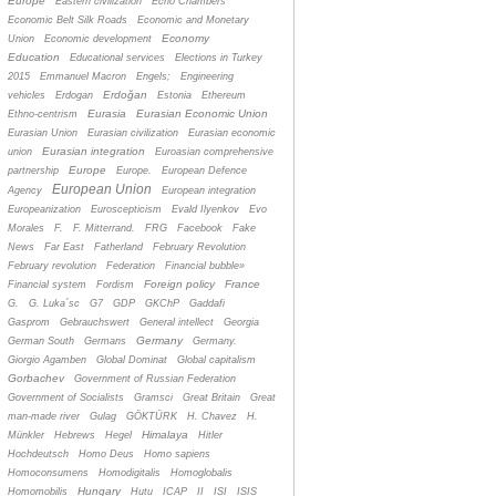
Europe
Eastern civilization
Echo Chambers
Economic Belt Silk Roads
Economic and Monetary
Economy
Union
Economic development
Education
Educational services
Elections in Turkey
2015
Emmanuel Macron
Engels;
Engineering
Erdoğan
vehicles
Erdogan
Estonia
Ethereum
Eurasia
Eurasian Economic Union
Ethno-centrism
Eurasian Union
Eurasian civilization
Eurasian economic
Eurasian integration
union
Euroasian comprehensive
Europe
partnership
Europe.
European Defence
European Union
Agency
European integration
Europeanization
Euroscepticism
Evald Ilyenkov
Evo
Morales
F.
F. Mitterrand.
FRG
Facebook
Fake
News
Far East
Fatherland
February Revolution
February revolution
Federation
Financial bubble»
Foreign policy
France
Financial system
Fordism
G.
G. Luka´sc
G7
GDP
GKChP
Gaddafi
Gasprom
Gebrauchswert
General intellect
Georgia
Germany
German South
Germans
Germany.
Giorgio Agamben
Global Dominat
Global capitalism
Gorbachev
Government of Russian Federation
Government of Socialists
Gramsci
Great Britain
Great
man-made river
Gulag
GÖKTÜRK
H. Chavez
H.
Himalaya
Münkler
Hebrews
Hegel
Hitler
Hochdeutsch
Homo Deus
Homo sapiens
Homoconsumens
Homodigitalis
Homoglobalis
Hungary
Homomobilis
Hutu
ICAP
II
ISI
ISIS