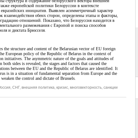
ы структура и содержание белорусского вектора внешней
также европейской политики Белоруссии в контексте
 евразийских инициатив. Выявлен асимметричный характер
ок взаимодействия обеих сторон, определены этапы и факторы,
градацию отношений. Показано, что Белоруссия находится в
ентального размежевания с Европой и поиска способов
роля и диктата Брюсселя.
es the structure and content of the Belarusian vector of EU foreign
 the European policy of the Republic of Belarus in the context of
on initiatives. The asymmetric nature of the goals and attitudes of
n both sides is revealed, the stages and factors that caused the
ations between the EU and the Republic of Belarus are identified. It
rus is in a situation of fundamental separation from Europe and the
 weaken the control and dictate of Brussels.
Россия
,
СНГ
,
внешняя политика
,
кризис
,
многовекторность
,
санкции