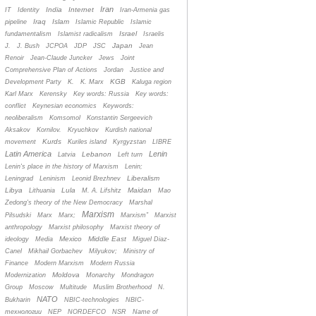
Iran
India
Internet
IT
Identity
Iran-Armenia gas
Iraq
Islam
pipeline
Islamic Republic
Islamic
Israel
fundamentalism
Islamist radicalism
Israelis
Japan
J.
J. Bush
JCPOA
JDP
JSC
Jean
Renoir
Jean-Claude Juncker
Jews
Joint
Comprehensive Plan of Actions
Jordan
Justice and
KGB
Development Party
K.
K. Marx
Kaluga region
Karl Marx
Kerensky
Key words: Russia
Key words:
conflict
Keynesian economics
Keywords:
neoliberalism
Komsomol
Konstantin Sergeevich
Aksakov
Kornilov.
Kryuchkov
Kurdish national
Kurds
movement
Kuriles island
Kyrgyzstan
LIBRE
Latin America
Lenin
Lebanon
Latvia
Left turn
Lenin's place in the history of Marxism
Lenin;
Liberalism
Leningrad
Leninism
Leonid Brezhnev
Libya
Lula
Maidan
Lithuania
M. A. Lifshitz
Mao
Zedong's theory of the New Democracy
Marshal
Marxism
Pilsudski
Marx
Marx;
Marxism”
Marxist
anthropology
Marxist philosophy
Marxist theory of
Mexico
Middle East
ideology
Media
Miguel Diaz-
Canel
Mikhail Gorbachev
Milyukov;
Ministry of
Finance
Modern Marxism
Modern Russia
Moldova
Modernization
Monarchy
Mondragon
Group
Moscow
Multitude
Muslim Brotherhood
N.
NATO
Bukharin
NBIC-technologies
NBIC-
технологии
NEP
NORDEFCO
NSR
Name of