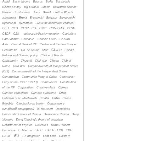
Asad
Basic income
Belarus
Berlin
Bessarabia
Bezpopovtsy
Big Eurasia
Bitcoin
Bolivarian alliance
Bolshevism
Brazil
Bolivia
Brasil
Bretton Woods
Brexit
agreement
Brzezinski
Bulgaria
Bundeswehr
Byzantism
Byzantium
Bнешняя политика Франции
COVID-19
CDU
CFD
CFSP
CIA
CNKI
CPSU
CSDP
CZК — cultural-zivilization complex
Capitalism
Central
Carl Schmitt
Caucasus
Caudine Forks
Asia
Central Bank of RF
Central and Eastern Europe
China
CentralAsia.
Ch. de Gaulle
Chile
China's
Reform and Opening policy
Choice of Russia
Christianity
Churchill
Civil War
Clinton
Club of
Rome
Cold War
Commonwealth of Independent States
(CIS)
Commonwealth of the Independent States
Communism
Communist Party of China
Communist
Party of the USSR (CSPU)
Communists
Constitution
Crimea
of the RF
Corporatism
Creative class
Crisis
Crimean consensus
Crimean syndrome
Cuba
Criticism of N. Machiavelli
Croatia
Czech
Republic
Czechoslovak Legion
Cоциализм с
китайской спецификой
D. Rousseff
Deepfakes
Democratic Choice of Russia
Democratic Russia
Deng
Xiaoping
Deng Xiaoping's theory of socialism
Department of Physics
Dialectics
Dilma Rouseff
EAEU
Discourse
E. Macron
EAEC
ECB
EMU
EU
ESOP
Eastern
EU integration
East-Elbia