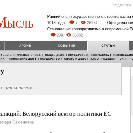
ПОДПИСКА
Ранний опыт государственного строительства
1918 года
7
26174
|
Официальные
Становление корпоративизма в современной Р
239
86882
АРХИВ
СОБЫТИЯ
СТАТЬИ
|
|
ТАЦИИ И КЛЮЧЕВЫЕ СЛОВА
ОБЩЕЕ ДЕЛО, ГОСУДАРСТВО, РЕСПУБЛИКА
НЕИЗВЕДАНН
|
|
|
|
|
ЕНА
ПОЛОЖЕНИЕ ДЕЛ
ГОСУДАРСТВО
СЛОВО И ДЕЛО
КАМО ГРЯДЕШИ?
ЗА И ПР
гу
»
с этим тегом
санкций. Белорусский вектор политики ЕС
мара Семеновна