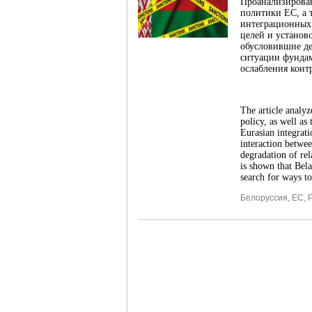
Проанализирован
политики ЕС, а 
интеграционных
целей и установ
обусловившие де
ситуации фундам
ослабления конт
The article analyz
policy, as well as
Eurasian integrati
interaction betwee
degradation of rel
is shown that Bela
search for ways to
Белоруссия
,
ЕС
,