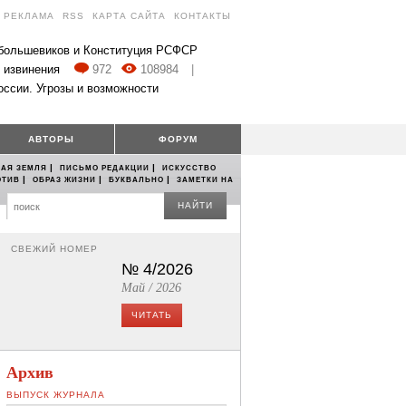
РЕКЛАМА
RSS
КАРТА САЙТА
КОНТАКТЫ
 большевиков и Конституция РСФСР
 извинения
972
108984
|
оссии. Угрозы и возможности
АВТОРЫ
ФОРУМ
|
|
АЯ ЗЕМЛЯ
ПИСЬМО РЕДАКЦИИ
ИСКУССТВО
|
|
|
ОТИВ
ОБРАЗ ЖИЗНИ
БУКВАЛЬНО
ЗАМЕТКИ НА
НАЙТИ
СВЕЖИЙ НОМЕР
№ 4/2026
Май / 2026
ЧИТАТЬ
Архив
ВЫПУСК ЖУРНАЛА