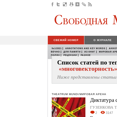
СВЕЖИЙ НОМЕР
О ЖУРНАЛЕ
|
|
№1/2021
ANNOTATIONS AND KEY WORDS
АННО
|
|
|
ВЕЧНО
ДЛЯ ПАМЯТИ
ИЗ КНИГ
МИРОВАЯ АР
|
|
ПОЛЯХ
РЕЦЕНЗИИ
РАЗНОЕ
Список статей по те
«многовекторность
Ниже представлены статьи 
THEATRUM MUNDI/МИРОВАЯ АРЕНА
Диктатура 
ГУЗЕНКОВА Та
2
3147