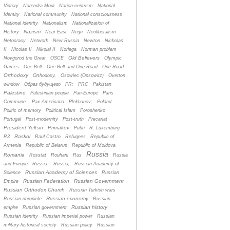
Victory
Narendra Modi
Nation-centrism
National
Identity
National community
National consciousness
National identity
Nationalism
Nationalization of
Nazism
History
Near East
Negri
Neoliberalism
Netocracy
Network
New Russia
Newton
Nicholas
II
Nicolas II
Nikolai II
Noriega
Norman problem
Old Believers
Novgorod the Great
OSCE
Olympic
Games
One Belt
One Belt and One Road
One Road
Orthodoxy
Orthodoxy.
Osowiec (Ossowitz)
Overton
window
Oбраз будущего
PR;
PRC
Pakistan
Palestine
Palestinian people
Pan-Europe
Paris
Commune.
Pax Americana
Plekhanov;
Poland
Politic of memory
Political Islam
Poroshenko
Portugal
Post-modernity
Post-truth
Precariat
President Yeltsin
Primakov
Putin
R. Luxemburg
Raskol
R3
Raul Castro
Refugees
Republic of
Armenia
Republic of Belarus
Republic of Moldova
Russia
Romania
Rosstat
Rouhani
Rus
Russia
and Europe
Russia.
Russia;
Russian Academy of
Russian Academy of Sciences
Science
Russian
Russian Federation
Russian Government
Empire
Russian Orthodox Church
Russian Turkish wars
Russian economy
Russian chronicle
Russian
Russian history
empire
Russian government
Russian identity
Russian imperial power
Russian
military-historical society
Russian policy
Russian