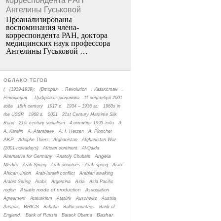
корреспондента РАН
Ангелины Гуськовой
Проанализированы
воспоминания члена­
корреспондента РАН, доктора
медицинских наук профессора
Ангелины Гуськовой …
ОБЛАКО ТЕГОВ
(
(1919-1939);
(Вторая
. Revolution
. Казахстан
.
Революция
. Цифровая экономика
11 сентября 2001
года
18th century
1917 г.
1934 – 1935 гг.
1960s in
the USSR
1968 г.
2021
21st Century Maritime Silk
Road
21st century socialism
4 октября 1993 года
A.
A. Karelin
A. Atambaev
A. I. Herzen
A. Pinochet
AKP
Adolphe Thiers
Afghanistan
Afghanistan War
(2001-nowadays)
African continent
Al-Qaida
Angela
Alternative for Germany
Anatoly Chubais
Merkel
Arab Spring
Arab countries
Arab spring
Arab-
African Union
Arab-Israeli conflict
Arabian awaking
Asia
Arabic Spring
Arabs
Argentina
Asia Pacific
Asiatic mode of production
region
Association
Agreement
Ataturkism
Atatürk
Auschwitz
Austria
BRICS
Austria.
Bakatin
Baltic countries
Bank of
Bashar
England.
Bank of Russia
Barack Obama