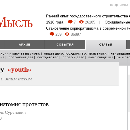
ПОДПИСКА
Ранний опыт государственного строительства
1918 года
7
26185
|
Официальные
Становление корпоративизма в современной Р
239
86897
АРХИВ
СОБЫТИЯ
СТАТЬИ
|
|
ТАЦИИ И КЛЮЧЕВЫЕ СЛОВА
ОБЩЕЕ ДЕЛО, ГОСУДАРСТВО, РЕСПУБЛИКА
НЕИЗВЕДАНН
|
|
|
|
|
ЕНА
ПОЛОЖЕНИЕ ДЕЛ
ГОСУДАРСТВО
СЛОВО И ДЕЛО
КАМО ГРЯДЕШИ?
ЗА И ПР
егу
«youth»
с этим тегом
анатомия протестов
ь Суренович
0