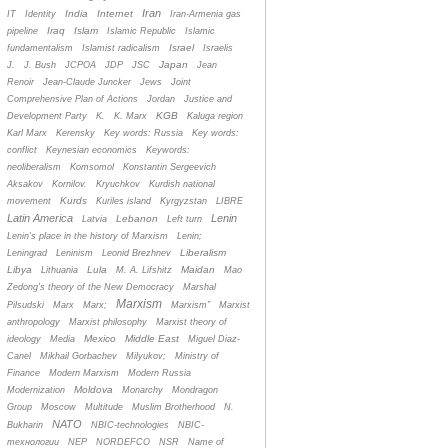
Iran
India
Internet
IT
Identity
Iran-Armenia gas
Iraq
Islam
pipeline
Islamic Republic
Islamic
Israel
fundamentalism
Islamist radicalism
Israelis
Japan
J.
J. Bush
JCPOA
JDP
JSC
Jean
Renoir
Jean-Claude Juncker
Jews
Joint
Comprehensive Plan of Actions
Jordan
Justice and
KGB
Development Party
K.
K. Marx
Kaluga region
Karl Marx
Kerensky
Key words: Russia
Key words:
conflict
Keynesian economics
Keywords:
neoliberalism
Komsomol
Konstantin Sergeevich
Aksakov
Kornilov.
Kryuchkov
Kurdish national
Kurds
movement
Kuriles island
Kyrgyzstan
LIBRE
Latin America
Lenin
Lebanon
Latvia
Left turn
Lenin's place in the history of Marxism
Lenin;
Liberalism
Leningrad
Leninism
Leonid Brezhnev
Libya
Lula
Maidan
Lithuania
M. A. Lifshitz
Mao
Zedong's theory of the New Democracy
Marshal
Marxism
Pilsudski
Marx
Marx;
Marxism”
Marxist
anthropology
Marxist philosophy
Marxist theory of
Mexico
Middle East
ideology
Media
Miguel Diaz-
Canel
Mikhail Gorbachev
Milyukov;
Ministry of
Finance
Modern Marxism
Modern Russia
Moldova
Modernization
Monarchy
Mondragon
Group
Moscow
Multitude
Muslim Brotherhood
N.
NATO
Bukharin
NBIC-technologies
NBIC-
технологии
NEP
NORDEFCO
NSR
Name of