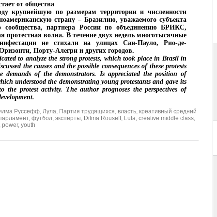
стает от общества
оду крупнейшую по размерам территории и численности
ноамериканскую страну – Бразилию, уважаемого субъекта
о сообщества, партнера России по объединению БРИКС,
 протестная волна. В течение двух недель многотысячные
ифестации не стихали на улицах Сан-Пауло, Рио-де-
Оризонти, Порту-Алегри и других городов.
icated to analyze the strong protests, which took place in Brasil in
scussed the causes and the possible consequences of these protests
e demands of the demonstrators. Is appreciated the position of
hich understood the demonstrating young protestants and gave its
to the protest activity. The author prognoses the perspectives of
 development.
илма Руссефф
,
Лула
,
Партия трудящихся
,
власть
,
креативный средний
парламент
,
футбол
,
эксперты
,
Dilma Rouseff
,
Lula
,
creative middle class
,
,
power
,
youth