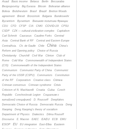
Asad
Basic income
Belarus
Berlin
Bessarabia
Bezpopovtsy
Big Eurasia
Bitcoin
Bolivarian alliance
Bolshevism
Brazil
Bolivia
Brasil
Bretton Woods
Brexit
agreement
Brzezinski
Bulgaria
Bundeswehr
Byzantism
Byzantium
Bнешняя политика Франции
COVID-19
CDU
CFD
CFSP
CIA
CNKI
CPSU
CSDP
CZК — cultural-zivilization complex
Capitalism
Central
Carl Schmitt
Caucasus
Caudine Forks
Asia
Central Bank of RF
Central and Eastern Europe
China
CentralAsia.
Ch. de Gaulle
Chile
China's
Reform and Opening policy
Choice of Russia
Christianity
Churchill
Civil War
Clinton
Club of
Rome
Cold War
Commonwealth of Independent States
(CIS)
Commonwealth of the Independent States
Communism
Communist Party of China
Communist
Party of the USSR (CSPU)
Communists
Constitution
Crimea
of the RF
Corporatism
Creative class
Crisis
Crimean consensus
Crimean syndrome
Cuba
Criticism of N. Machiavelli
Croatia
Czech
Republic
Czechoslovak Legion
Cоциализм с
китайской спецификой
D. Rousseff
Deepfakes
Democratic Choice of Russia
Democratic Russia
Deng
Xiaoping
Deng Xiaoping's theory of socialism
Department of Physics
Dialectics
Dilma Rouseff
EAEU
Discourse
E. Macron
EAEC
ECB
EMU
EU
ESOP
Eastern
EU integration
East-Elbia