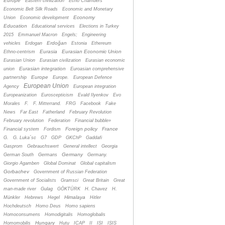
Europe
Eastern civilization
Echo Chambers
Economic Belt Silk Roads
Economic and Monetary
Economy
Union
Economic development
Education
Educational services
Elections in Turkey
2015
Emmanuel Macron
Engels;
Engineering
Erdoğan
vehicles
Erdogan
Estonia
Ethereum
Eurasia
Eurasian Economic Union
Ethno-centrism
Eurasian Union
Eurasian civilization
Eurasian economic
Eurasian integration
union
Euroasian comprehensive
Europe
partnership
Europe.
European Defence
European Union
Agency
European integration
Europeanization
Euroscepticism
Evald Ilyenkov
Evo
Morales
F.
F. Mitterrand.
FRG
Facebook
Fake
News
Far East
Fatherland
February Revolution
February revolution
Federation
Financial bubble»
Foreign policy
France
Financial system
Fordism
G.
G. Luka´sc
G7
GDP
GKChP
Gaddafi
Gasprom
Gebrauchswert
General intellect
Georgia
Germany
German South
Germans
Germany.
Giorgio Agamben
Global Dominat
Global capitalism
Gorbachev
Government of Russian Federation
Government of Socialists
Gramsci
Great Britain
Great
man-made river
Gulag
GÖKTÜRK
H. Chavez
H.
Himalaya
Münkler
Hebrews
Hegel
Hitler
Hochdeutsch
Homo Deus
Homo sapiens
Homoconsumens
Homodigitalis
Homoglobalis
Hungary
Homomobilis
Hutu
ICAP
II
ISI
ISIS