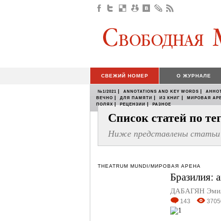
СВЕЖИЙ НОМЕР
О ЖУРНАЛЕ
|
|
№1/2021
ANNOTATIONS AND KEY WORDS
АННО
|
|
|
ВЕЧНО
ДЛЯ ПАМЯТИ
ИЗ КНИГ
МИРОВАЯ АР
|
|
ПОЛЯХ
РЕЦЕНЗИИ
РАЗНОЕ
Список статей по т
Ниже представлены статьи 
THEATRUM MUNDI/МИРОВАЯ АРЕНА
Бразилия: 
ДАБАГЯН Эмил
143
3705