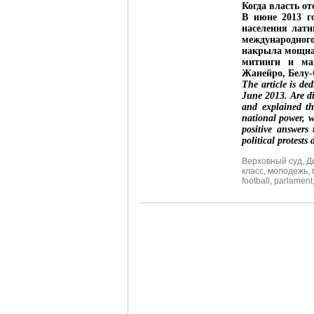
Когда власть от
В июне 2013 г
населения лати
международног
накрыла мощная
митинги и ман
Жанейро, Белу-
The article is ded
June 2013. Are di
and explained th
national power, w
positive answers 
political protests
Верховный суд
,
Д
класс
,
молодежь
,
football
,
parlament