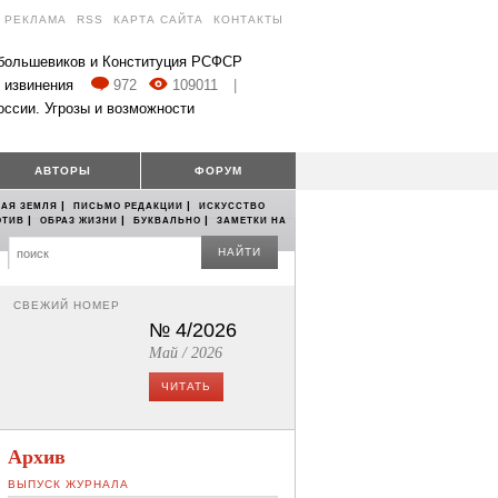
РЕКЛАМА
RSS
КАРТА САЙТА
КОНТАКТЫ
 большевиков и Конституция РСФСР
 извинения
972
109011
|
оссии. Угрозы и возможности
АВТОРЫ
ФОРУМ
|
|
АЯ ЗЕМЛЯ
ПИСЬМО РЕДАКЦИИ
ИСКУССТВО
|
|
|
ОТИВ
ОБРАЗ ЖИЗНИ
БУКВАЛЬНО
ЗАМЕТКИ НА
НАЙТИ
СВЕЖИЙ НОМЕР
№ 4/2026
Май / 2026
ЧИТАТЬ
Архив
ВЫПУСК ЖУРНАЛА