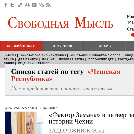
Ран
191
Ста
СВЕЖИЙ НОМЕР
О ЖУРНАЛЕ
АРХИВ
|
|
|
№1/2021
ANNOTATIONS AND KEY WORDS
АННОТАЦИИ И КЛЮЧЕВЫЕ СЛОВА
ОБЩЕ
|
|
|
|
|
ВЕЧНО
ДЛЯ ПАМЯТИ
ИЗ КНИГ
МИРОВАЯ АРЕНА
ПОЛОЖЕНИЕ ДЕЛ
ГОСУДАР
|
|
ПОЛЯХ
РЕЦЕНЗИИ
РАЗНОЕ
Список статей по тегу
«Чешская
Республика»
Ниже представлены статьи с этим тегом
QUO VADIS?/КАМО ГРЯДЕШИ?
«Фактор Земана» в четверть
истории Чехии
ЗАДОРОЖНЮК Элла