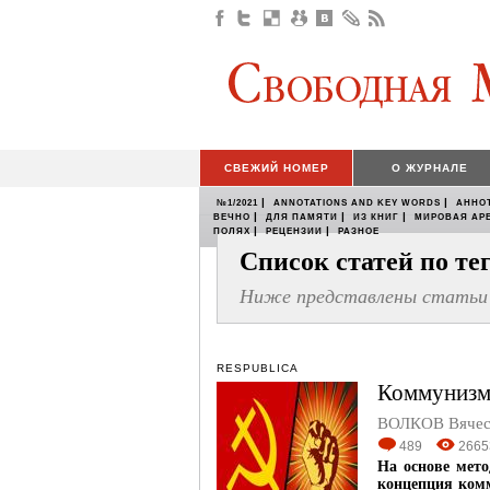
СВЕЖИЙ НОМЕР
О ЖУРНАЛЕ
|
|
№1/2021
ANNOTATIONS AND KEY WORDS
АННО
|
|
|
ВЕЧНО
ДЛЯ ПАМЯТИ
ИЗ КНИГ
МИРОВАЯ АР
|
|
ПОЛЯХ
РЕЦЕНЗИИ
РАЗНОЕ
Список статей по т
Ниже представлены статьи 
RESPUBLICA
Коммунизм
ВОЛКОВ Вячес
489
2665
На основе мет
концепция ком