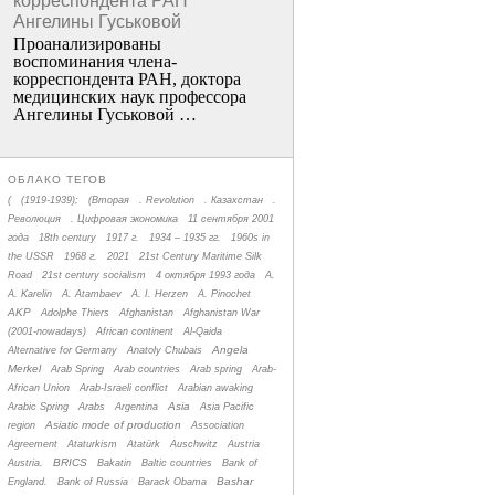
корреспондента РАН
Ангелины Гуськовой
Проанализированы
воспоминания члена­
корреспондента РАН, доктора
медицинских наук профессора
Ангелины Гуськовой …
ОБЛАКО ТЕГОВ
(
(1919-1939);
(Вторая
. Revolution
. Казахстан
.
Революция
. Цифровая экономика
11 сентября 2001
года
18th century
1917 г.
1934 – 1935 гг.
1960s in
the USSR
1968 г.
2021
21st Century Maritime Silk
Road
21st century socialism
4 октября 1993 года
A.
A. Karelin
A. Atambaev
A. I. Herzen
A. Pinochet
AKP
Adolphe Thiers
Afghanistan
Afghanistan War
(2001-nowadays)
African continent
Al-Qaida
Angela
Alternative for Germany
Anatoly Chubais
Merkel
Arab Spring
Arab countries
Arab spring
Arab-
African Union
Arab-Israeli conflict
Arabian awaking
Asia
Arabic Spring
Arabs
Argentina
Asia Pacific
Asiatic mode of production
region
Association
Agreement
Ataturkism
Atatürk
Auschwitz
Austria
BRICS
Austria.
Bakatin
Baltic countries
Bank of
Bashar
England.
Bank of Russia
Barack Obama