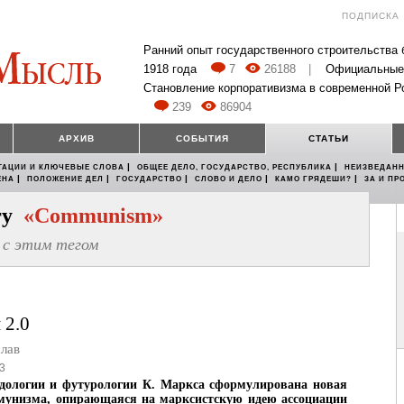
ПОДПИСКА
Ранний опыт государственного строительства
1918 года
7
26188
|
Официальные
Становление корпоративизма в современной Р
239
86904
АРХИВ
СОБЫТИЯ
СТАТЬИ
|
|
ТАЦИИ И КЛЮЧЕВЫЕ СЛОВА
ОБЩЕЕ ДЕЛО, ГОСУДАРСТВО, РЕСПУБЛИКА
НЕИЗВЕДАНН
|
|
|
|
|
ЕНА
ПОЛОЖЕНИЕ ДЕЛ
ГОСУДАРСТВО
СЛОВО И ДЕЛО
КАМО ГРЯДЕШИ?
ЗА И ПР
егу
«Communism»
с этим тегом
 2.0
лав
3
одологии и футурологии К. Маркса сформулирована новая
мунизма, опирающаяся на марксистскую идею ассоциации