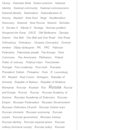
Victory
Narendra Modi
Nation-centrism
National
Identity
National community
National consciousness
National identity
Nationalism
Nationalization of
Nazism
History
Near East
Negri
Neoliberalism
Netocracy
Network
New Russia
Newton
Nicholas
II
Nicolas II
Nikolai II
Noriega
Norman problem
Old Believers
Novgorod the Great
OSCE
Olympic
Games
One Belt
One Belt and One Road
One Road
Orthodoxy
Orthodoxy.
Osowiec (Ossowitz)
Overton
window
Oбраз будущего
PR;
PRC
Pakistan
Palestine
Palestinian people
Pan-Europe
Paris
Commune.
Pax Americana
Plekhanov;
Poland
Politic of memory
Political Islam
Poroshenko
Portugal
Post-modernity
Post-truth
Precariat
President Yeltsin
Primakov
Putin
R. Luxemburg
Raskol
R3
Raul Castro
Refugees
Republic of
Armenia
Republic of Belarus
Republic of Moldova
Russia
Romania
Rosstat
Rouhani
Rus
Russia
and Europe
Russia.
Russia;
Russian Academy of
Russian Academy of Sciences
Science
Russian
Russian Federation
Russian Government
Empire
Russian Orthodox Church
Russian Turkish wars
Russian economy
Russian chronicle
Russian
Russian history
empire
Russian government
Russian identity
Russian imperial power
Russian
military-historical society
Russian policy
Russian