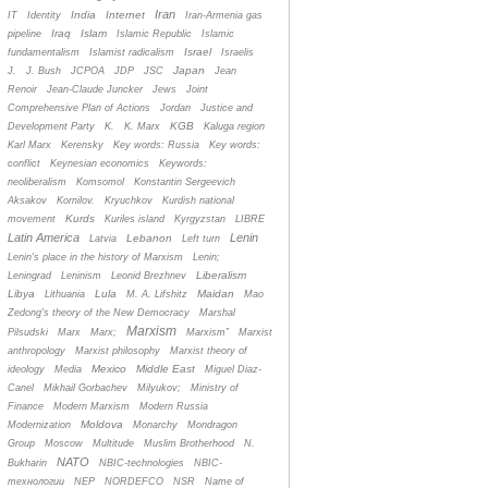
Iran
India
Internet
IT
Identity
Iran-Armenia gas
Iraq
Islam
pipeline
Islamic Republic
Islamic
Israel
fundamentalism
Islamist radicalism
Israelis
Japan
J.
J. Bush
JCPOA
JDP
JSC
Jean
Renoir
Jean-Claude Juncker
Jews
Joint
Comprehensive Plan of Actions
Jordan
Justice and
KGB
Development Party
K.
K. Marx
Kaluga region
Karl Marx
Kerensky
Key words: Russia
Key words:
conflict
Keynesian economics
Keywords:
neoliberalism
Komsomol
Konstantin Sergeevich
Aksakov
Kornilov.
Kryuchkov
Kurdish national
Kurds
movement
Kuriles island
Kyrgyzstan
LIBRE
Latin America
Lenin
Lebanon
Latvia
Left turn
Lenin's place in the history of Marxism
Lenin;
Liberalism
Leningrad
Leninism
Leonid Brezhnev
Libya
Lula
Maidan
Lithuania
M. A. Lifshitz
Mao
Zedong's theory of the New Democracy
Marshal
Marxism
Pilsudski
Marx
Marx;
Marxism”
Marxist
anthropology
Marxist philosophy
Marxist theory of
Mexico
Middle East
ideology
Media
Miguel Diaz-
Canel
Mikhail Gorbachev
Milyukov;
Ministry of
Finance
Modern Marxism
Modern Russia
Moldova
Modernization
Monarchy
Mondragon
Group
Moscow
Multitude
Muslim Brotherhood
N.
NATO
Bukharin
NBIC-technologies
NBIC-
технологии
NEP
NORDEFCO
NSR
Name of