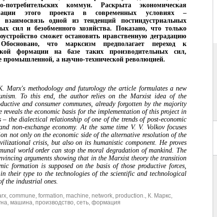
но-потребительских коммун. Раскрыта экономическая
изации этого проекта в современных условиях –
я взаимосвязь одной из тенденций постиндустриальных
ых сил и безобменного хозяйства. Показано, что только
оустройство сможет остановить нравственную деградацию
. Обосновано, что марксизм предполагает переход к
ской формации на базе таких производительных сил,
 промышленной, а научно-технической революцией.
. Marx's methodology and futurology the article formulates a new
nism. To this end, the author relies on the Marxist idea of the
oductive and consumer communes, already forgotten by the majority
reveals the economic basis for the implementation of this project in
– the dialectical relationship of one of the trends of post-economic
 and non-exchange economy. At the same time V. V. Volkov focuses
tion not only on the economic side of the alternative resolution of the
vilizational crisis, but also on its humanistic component. He proves
munal world order can stop the moral degradation of mankind. The
onvincing arguments showing that in the Marxist theory the transition
mic formation is supposed on the basis of those productive forces,
in their type to the technologies of the scientific and technological
of the industrial ones.
arx
,
commune
,
formation
,
machine
,
network
,
production.
,
К. Маркс
,
уна
,
машина
,
производство
,
сеть
,
формация