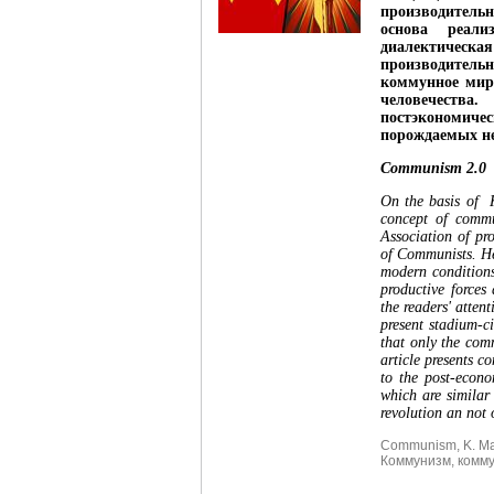
производитель
основа реал
диалектическа
производительн
коммунное мир
человечества
постэкономиче
порождаемых не
Communism 2.0
On the basis of K
concept of commu
Association of pr
of Communists. He 
modern conditions 
productive forces
the readers' atten
present stadium-ci
that only the com
article presents c
to the post-econo
which are similar 
revolution an not 
Communism
,
K. M
Коммунизм
,
комм