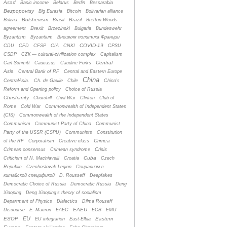
Asad
Basic income
Belarus
Berlin
Bessarabia
Bezpopovtsy
Big Eurasia
Bitcoin
Bolivarian alliance
Bolshevism
Brazil
Bolivia
Brasil
Bretton Woods
Brexit
agreement
Brzezinski
Bulgaria
Bundeswehr
Byzantism
Byzantium
Bнешняя политика Франции
COVID-19
CDU
CFD
CFSP
CIA
CNKI
CPSU
CSDP
CZК — cultural-zivilization complex
Capitalism
Central
Carl Schmitt
Caucasus
Caudine Forks
Asia
Central Bank of RF
Central and Eastern Europe
China
CentralAsia.
Ch. de Gaulle
Chile
China's
Reform and Opening policy
Choice of Russia
Christianity
Churchill
Civil War
Clinton
Club of
Rome
Cold War
Commonwealth of Independent States
(CIS)
Commonwealth of the Independent States
Communism
Communist Party of China
Communist
Party of the USSR (CSPU)
Communists
Constitution
Crimea
of the RF
Corporatism
Creative class
Crisis
Crimean consensus
Crimean syndrome
Cuba
Criticism of N. Machiavelli
Croatia
Czech
Republic
Czechoslovak Legion
Cоциализм с
китайской спецификой
D. Rousseff
Deepfakes
Democratic Choice of Russia
Democratic Russia
Deng
Xiaoping
Deng Xiaoping's theory of socialism
Department of Physics
Dialectics
Dilma Rouseff
EAEU
Discourse
E. Macron
EAEC
ECB
EMU
EU
ESOP
Eastern
EU integration
East-Elbia