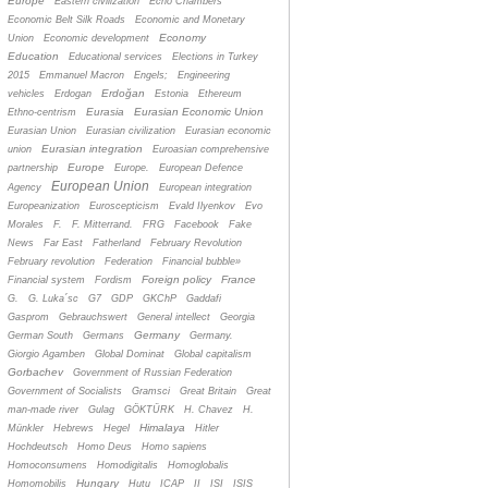
Europe
Eastern civilization
Echo Chambers
Economic Belt Silk Roads
Economic and Monetary
Economy
Union
Economic development
Education
Educational services
Elections in Turkey
2015
Emmanuel Macron
Engels;
Engineering
Erdoğan
vehicles
Erdogan
Estonia
Ethereum
Eurasia
Eurasian Economic Union
Ethno-centrism
Eurasian Union
Eurasian civilization
Eurasian economic
Eurasian integration
union
Euroasian comprehensive
Europe
partnership
Europe.
European Defence
European Union
Agency
European integration
Europeanization
Euroscepticism
Evald Ilyenkov
Evo
Morales
F.
F. Mitterrand.
FRG
Facebook
Fake
News
Far East
Fatherland
February Revolution
February revolution
Federation
Financial bubble»
Foreign policy
France
Financial system
Fordism
G.
G. Luka´sc
G7
GDP
GKChP
Gaddafi
Gasprom
Gebrauchswert
General intellect
Georgia
Germany
German South
Germans
Germany.
Giorgio Agamben
Global Dominat
Global capitalism
Gorbachev
Government of Russian Federation
Government of Socialists
Gramsci
Great Britain
Great
man-made river
Gulag
GÖKTÜRK
H. Chavez
H.
Himalaya
Münkler
Hebrews
Hegel
Hitler
Hochdeutsch
Homo Deus
Homo sapiens
Homoconsumens
Homodigitalis
Homoglobalis
Hungary
Homomobilis
Hutu
ICAP
II
ISI
ISIS