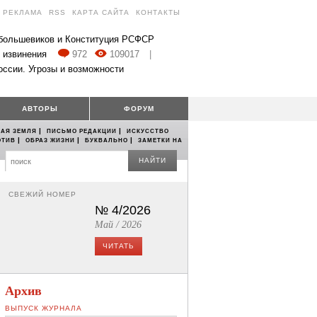
РЕКЛАМА
RSS
КАРТА САЙТА
КОНТАКТЫ
 большевиков и Конституция РСФСР
 извинения
972
109017
|
оссии. Угрозы и возможности
АВТОРЫ
ФОРУМ
|
|
АЯ ЗЕМЛЯ
ПИСЬМО РЕДАКЦИИ
ИСКУССТВО
|
|
|
ОТИВ
ОБРАЗ ЖИЗНИ
БУКВАЛЬНО
ЗАМЕТКИ НА
НАЙТИ
СВЕЖИЙ НОМЕР
№ 4/2026
Май / 2026
ЧИТАТЬ
Архив
ВЫПУСК ЖУРНАЛА