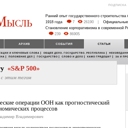
ПОДПИСКА
Ранний опыт государственного строительства
1918 года
7
26190
|
Официальные
Становление корпоративизма в современной Р
239
86905
АРХИВ
СОБЫТИЯ
СТАТЬИ
|
|
ТАЦИИ И КЛЮЧЕВЫЕ СЛОВА
ОБЩЕЕ ДЕЛО, ГОСУДАРСТВО, РЕСПУБЛИКА
НЕИЗВЕДАНН
|
|
|
|
|
ЕНА
ПОЛОЖЕНИЕ ДЕЛ
ГОСУДАРСТВО
СЛОВО И ДЕЛО
КАМО ГРЯДЕШИ?
ЗА И ПР
егу
«S&P 500»
с этим тегом
еские операции ООН как прогностический
номических процессов
димир Владимирович
реляция между количеством реализуемых миротворческих