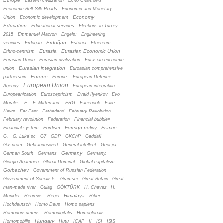
Europe
Eastern civilization
Echo Chambers
Economic Belt Silk Roads
Economic and Monetary
Economy
Union
Economic development
Education
Educational services
Elections in Turkey
2015
Emmanuel Macron
Engels;
Engineering
Erdoğan
vehicles
Erdogan
Estonia
Ethereum
Eurasia
Eurasian Economic Union
Ethno-centrism
Eurasian Union
Eurasian civilization
Eurasian economic
Eurasian integration
union
Euroasian comprehensive
Europe
partnership
Europe.
European Defence
European Union
Agency
European integration
Europeanization
Euroscepticism
Evald Ilyenkov
Evo
Morales
F.
F. Mitterrand.
FRG
Facebook
Fake
News
Far East
Fatherland
February Revolution
February revolution
Federation
Financial bubble»
Foreign policy
France
Financial system
Fordism
G.
G. Luka´sc
G7
GDP
GKChP
Gaddafi
Gasprom
Gebrauchswert
General intellect
Georgia
Germany
German South
Germans
Germany.
Giorgio Agamben
Global Dominat
Global capitalism
Gorbachev
Government of Russian Federation
Government of Socialists
Gramsci
Great Britain
Great
man-made river
Gulag
GÖKTÜRK
H. Chavez
H.
Himalaya
Münkler
Hebrews
Hegel
Hitler
Hochdeutsch
Homo Deus
Homo sapiens
Homoconsumens
Homodigitalis
Homoglobalis
Hungary
Homomobilis
Hutu
ICAP
II
ISI
ISIS