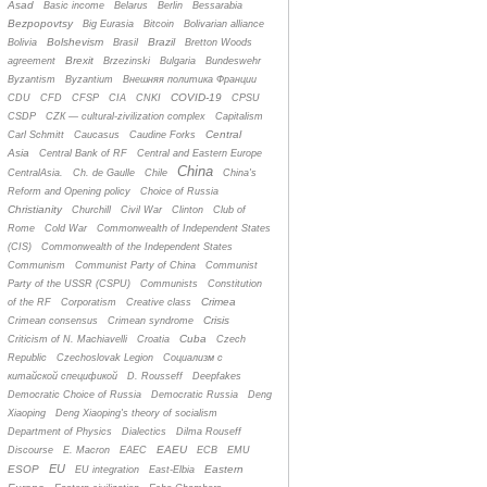
Asad
Basic income
Belarus
Berlin
Bessarabia
Bezpopovtsy
Big Eurasia
Bitcoin
Bolivarian alliance
Bolshevism
Brazil
Bolivia
Brasil
Bretton Woods
Brexit
agreement
Brzezinski
Bulgaria
Bundeswehr
Byzantism
Byzantium
Bнешняя политика Франции
COVID-19
CDU
CFD
CFSP
CIA
CNKI
CPSU
CSDP
CZК — cultural-zivilization complex
Capitalism
Central
Carl Schmitt
Caucasus
Caudine Forks
Asia
Central Bank of RF
Central and Eastern Europe
China
CentralAsia.
Ch. de Gaulle
Chile
China's
Reform and Opening policy
Choice of Russia
Christianity
Churchill
Civil War
Clinton
Club of
Rome
Cold War
Commonwealth of Independent States
(CIS)
Commonwealth of the Independent States
Communism
Communist Party of China
Communist
Party of the USSR (CSPU)
Communists
Constitution
Crimea
of the RF
Corporatism
Creative class
Crisis
Crimean consensus
Crimean syndrome
Cuba
Criticism of N. Machiavelli
Croatia
Czech
Republic
Czechoslovak Legion
Cоциализм с
китайской спецификой
D. Rousseff
Deepfakes
Democratic Choice of Russia
Democratic Russia
Deng
Xiaoping
Deng Xiaoping's theory of socialism
Department of Physics
Dialectics
Dilma Rouseff
EAEU
Discourse
E. Macron
EAEC
ECB
EMU
EU
ESOP
Eastern
EU integration
East-Elbia