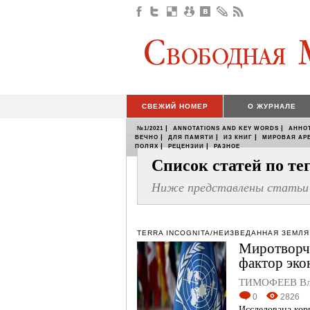
СВЕЖИЙ НОМЕР
О ЖУРНАЛЕ
|
|
№1/2021
ANNOTATIONS AND KEY WORDS
АННО
|
|
|
ВЕЧНО
ДЛЯ ПАМЯТИ
ИЗ КНИГ
МИРОВАЯ АР
|
|
ПОЛЯХ
РЕЦЕНЗИИ
РАЗНОЕ
Список статей по т
Ниже представлены статьи 
TERRA INCOGNITA/НЕИЗВЕДАННАЯ ЗЕМЛЯ
Миротворч
фактор эко
ТИМОФЕЕВ Вла
0
2826
Исследована кор