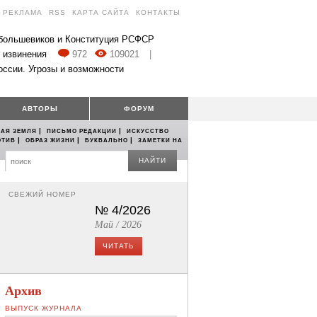
РЕКЛАМА
RSS
КАРТА САЙТА
КОНТАКТЫ
 большевиков и Конституция РСФСР
 извинения
972
109021
|
оссии. Угрозы и возможности
АВТОРЫ
ФОРУМ
|
|
АЯ ЗЕМЛЯ
ПИСЬМО РЕДАКЦИИ
ИСКУССТВО
|
|
|
ОТИВ
ОБРАЗ ЖИЗНИ
БУКВАЛЬНО
ЗАМЕТКИ НА
НАЙТИ
СВЕЖИЙ НОМЕР
№ 4/2026
Май / 2026
ЧИТАТЬ
Архив
ВЫПУСК ЖУРНАЛА