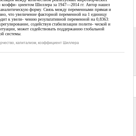
и коэффи- циентом Шиллера за 1947—2014 гг. Автор нашел
 аналитическую форму. Связь между переменными прямая и
ано, что увеличение факторной переменной на 1 единицу
дит к увели- чению результативной переменной на 0,8363:
урегулирование, содействуя стабилизации полити- ческой и
итуации, может содействовать поддержанию глобальной
ой системы.
рчество
,
капитализм
,
коэффициент Шиллера