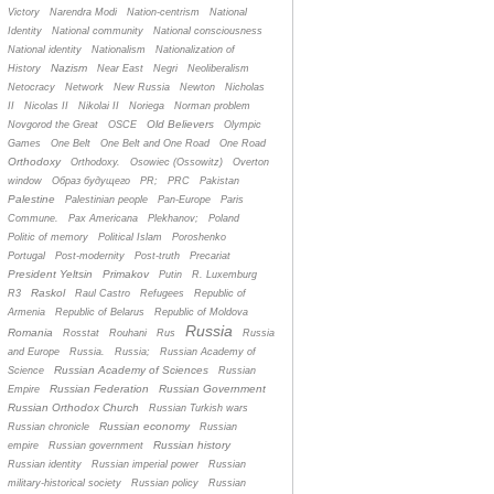
Victory
Narendra Modi
Nation-centrism
National
Identity
National community
National consciousness
National identity
Nationalism
Nationalization of
Nazism
History
Near East
Negri
Neoliberalism
Netocracy
Network
New Russia
Newton
Nicholas
II
Nicolas II
Nikolai II
Noriega
Norman problem
Old Believers
Novgorod the Great
OSCE
Olympic
Games
One Belt
One Belt and One Road
One Road
Orthodoxy
Orthodoxy.
Osowiec (Ossowitz)
Overton
window
Oбраз будущего
PR;
PRC
Pakistan
Palestine
Palestinian people
Pan-Europe
Paris
Commune.
Pax Americana
Plekhanov;
Poland
Politic of memory
Political Islam
Poroshenko
Portugal
Post-modernity
Post-truth
Precariat
President Yeltsin
Primakov
Putin
R. Luxemburg
Raskol
R3
Raul Castro
Refugees
Republic of
Armenia
Republic of Belarus
Republic of Moldova
Russia
Romania
Rosstat
Rouhani
Rus
Russia
and Europe
Russia.
Russia;
Russian Academy of
Russian Academy of Sciences
Science
Russian
Russian Federation
Russian Government
Empire
Russian Orthodox Church
Russian Turkish wars
Russian economy
Russian chronicle
Russian
Russian history
empire
Russian government
Russian identity
Russian imperial power
Russian
military-historical society
Russian policy
Russian