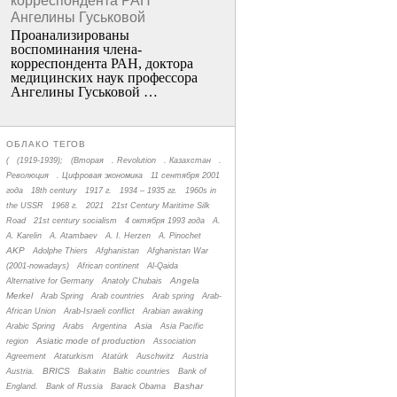
корреспондента РАН
Ангелины Гуськовой
Проанализированы
воспоминания члена­
корреспондента РАН, доктора
медицинских наук профессора
Ангелины Гуськовой …
ОБЛАКО ТЕГОВ
(
(1919-1939);
(Вторая
. Revolution
. Казахстан
.
Революция
. Цифровая экономика
11 сентября 2001
года
18th century
1917 г.
1934 – 1935 гг.
1960s in
the USSR
1968 г.
2021
21st Century Maritime Silk
Road
21st century socialism
4 октября 1993 года
A.
A. Karelin
A. Atambaev
A. I. Herzen
A. Pinochet
AKP
Adolphe Thiers
Afghanistan
Afghanistan War
(2001-nowadays)
African continent
Al-Qaida
Angela
Alternative for Germany
Anatoly Chubais
Merkel
Arab Spring
Arab countries
Arab spring
Arab-
African Union
Arab-Israeli conflict
Arabian awaking
Asia
Arabic Spring
Arabs
Argentina
Asia Pacific
Asiatic mode of production
region
Association
Agreement
Ataturkism
Atatürk
Auschwitz
Austria
BRICS
Austria.
Bakatin
Baltic countries
Bank of
Bashar
England.
Bank of Russia
Barack Obama