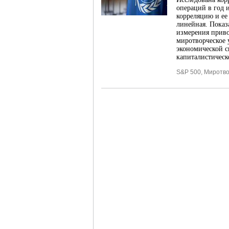
операций в год 
корреляцию и ее
линейная. Показ
измерения приво
миротворческое 
экономической с
капиталистическ
S&P 500
,
Миротво