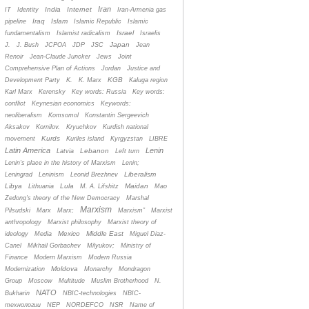
Iran
India
Internet
IT
Identity
Iran-Armenia gas
Iraq
Islam
pipeline
Islamic Republic
Islamic
Israel
fundamentalism
Islamist radicalism
Israelis
Japan
J.
J. Bush
JCPOA
JDP
JSC
Jean
Renoir
Jean-Claude Juncker
Jews
Joint
Comprehensive Plan of Actions
Jordan
Justice and
KGB
Development Party
K.
K. Marx
Kaluga region
Karl Marx
Kerensky
Key words: Russia
Key words:
conflict
Keynesian economics
Keywords:
neoliberalism
Komsomol
Konstantin Sergeevich
Aksakov
Kornilov.
Kryuchkov
Kurdish national
Kurds
movement
Kuriles island
Kyrgyzstan
LIBRE
Latin America
Lenin
Lebanon
Latvia
Left turn
Lenin's place in the history of Marxism
Lenin;
Liberalism
Leningrad
Leninism
Leonid Brezhnev
Libya
Lula
Maidan
Lithuania
M. A. Lifshitz
Mao
Zedong's theory of the New Democracy
Marshal
Marxism
Pilsudski
Marx
Marx;
Marxism”
Marxist
anthropology
Marxist philosophy
Marxist theory of
Mexico
Middle East
ideology
Media
Miguel Diaz-
Canel
Mikhail Gorbachev
Milyukov;
Ministry of
Finance
Modern Marxism
Modern Russia
Moldova
Modernization
Monarchy
Mondragon
Group
Moscow
Multitude
Muslim Brotherhood
N.
NATO
Bukharin
NBIC-technologies
NBIC-
технологии
NEP
NORDEFCO
NSR
Name of