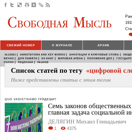
Ран
191
Ста
СВЕЖИЙ НОМЕР
О ЖУРНАЛЕ
АРХИВ
|
|
|
№1/2021
ANNOTATIONS AND KEY WORDS
АННОТАЦИИ И КЛЮЧЕВЫЕ СЛОВА
ОБЩЕ
|
|
|
|
|
ВЕЧНО
ДЛЯ ПАМЯТИ
ИЗ КНИГ
МИРОВАЯ АРЕНА
ПОЛОЖЕНИЕ ДЕЛ
ГОСУДАР
|
|
ПОЛЯХ
РЕЦЕНЗИИ
РАЗНОЕ
Список статей по тегу
«цифровой сл
Ниже представлены статьи с этим тегом
QUO VADIS?/КАМО ГРЯДЕШИ?
Семь законов общественных
главная задача социальной 
ДЕЛЯГИН Михаил Геннадьевич
1
4375