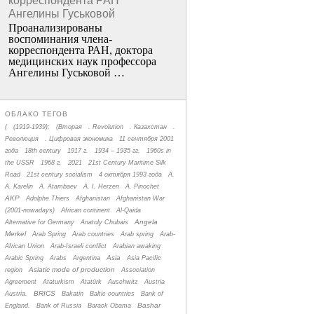
корреспондента РАН
Ангелины Гуськовой
Проанализированы
воспоминания члена­
корреспондента РАН, доктора
медицинских наук профессора
Ангелины Гуськовой …
ОБЛАКО ТЕГОВ
(
(1919-1939);
(Вторая
. Revolution
. Казахстан
.
Революция
. Цифровая экономика
11 сентября 2001
года
18th century
1917 г.
1934 – 1935 гг.
1960s in
the USSR
1968 г.
2021
21st Century Maritime Silk
Road
21st century socialism
4 октября 1993 года
A.
A. Karelin
A. Atambaev
A. I. Herzen
A. Pinochet
AKP
Adolphe Thiers
Afghanistan
Afghanistan War
(2001-nowadays)
African continent
Al-Qaida
Angela
Alternative for Germany
Anatoly Chubais
Merkel
Arab Spring
Arab countries
Arab spring
Arab-
African Union
Arab-Israeli conflict
Arabian awaking
Asia
Arabic Spring
Arabs
Argentina
Asia Pacific
Asiatic mode of production
region
Association
Agreement
Ataturkism
Atatürk
Auschwitz
Austria
BRICS
Austria.
Bakatin
Baltic countries
Bank of
Bashar
England.
Bank of Russia
Barack Obama