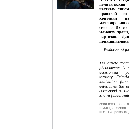
политический
частным лицом
правовой нео
критерии п
мотивированно
связью. Их со
моменту проше
партизан. Да
принципиальные
Evolution of pa
The article conta
phenomenon is ca
decisionizm” - po
territory. Crite
motivation, form
determines the e
correspond to the
Shown fundamental 
color revolutions
,
d
Шмитт
,
С. Schmitt
цветные революц