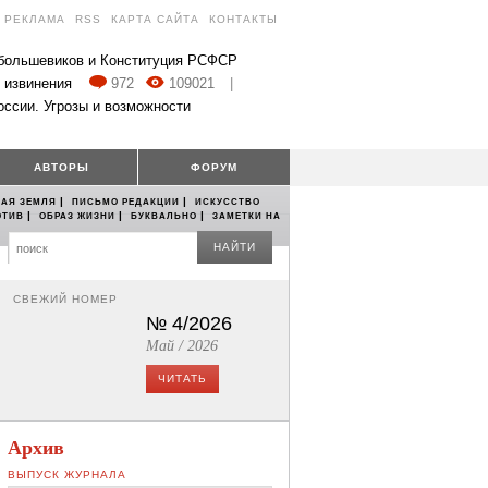
РЕКЛАМА
RSS
КАРТА САЙТА
КОНТАКТЫ
 большевиков и Конституция РСФСР
 извинения
972
109021
|
оссии. Угрозы и возможности
АВТОРЫ
ФОРУМ
|
|
АЯ ЗЕМЛЯ
ПИСЬМО РЕДАКЦИИ
ИСКУССТВО
|
|
|
ОТИВ
ОБРАЗ ЖИЗНИ
БУКВАЛЬНО
ЗАМЕТКИ НА
НАЙТИ
СВЕЖИЙ НОМЕР
№ 4/2026
Май / 2026
ЧИТАТЬ
Архив
ВЫПУСК ЖУРНАЛА