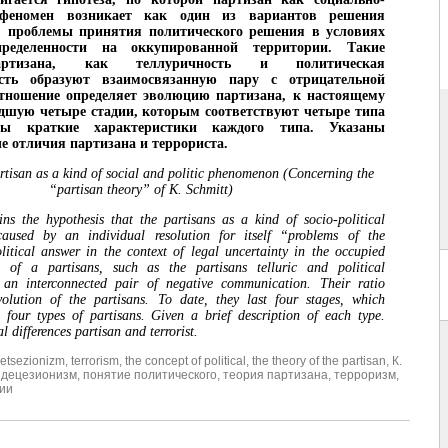
 феномен возникает как один из вариантов решения
 проблемы принятия политического решения в условиях
пределенности на оккупированной территории. Такие
артизана, как теллуричность и политическая
сть образуют взаимосвязанную пару с отрицательной
отношение определяет эволюцию партизана, к настоящему
дшую четыре стадии, которым соответствуют четыре типа
ны краткие характеристики каждого типа. Указаны
 отличия партизана и террориста.
rtisan as a kind of social and politic phenomenon (Concerning the
“partisan theory” of K. Schmitt)
ins the hypothesis that the partisans as a kind of socio-political
used by an individual resolution for itself “problems of the
litical answer in the context of legal uncertainty in the occupied
ria of a partisans, such as the partisans telluric and political
 an interconnected pair of negative communication. Their ratio
volution of the partisans. To date, they last four stages, which
 four types of partisans. Given a brief description of each type.
differences partisan and terrorist.
etsezionizm
,
terrorism
,
the concept of political
,
the theory of the partisan
,
К.
,
децезионизм
,
понятие политического
,
теория партизана
,
терроризм
,
ии