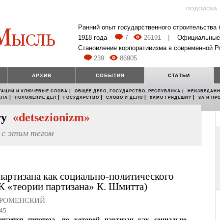
ПОДПИСКА
Ранний опыт государственного строительства
1918 года
7
26191
|
Официальные
Становление корпоративизма в современной Р
239
86905
АРХИВ
СОБЫТИЯ
СТАТЬИ
|
|
ТАЦИИ И КЛЮЧЕВЫЕ СЛОВА
ОБЩЕЕ ДЕЛО, ГОСУДАРСТВО, РЕСПУБЛИКА
НЕИЗВЕДАНН
|
|
|
|
|
ЕНА
ПОЛОЖЕНИЕ ДЕЛ
ГОСУДАРСТВО
СЛОВО И ДЕЛО
КАМО ГРЯДЕШИ?
ЗА И ПР
егу
«detsezionizm»
с этим тегом
артизана как социально-политического
К «теории партизана» К. Шмитта)
РОМЕНСКИЙ
45
игается гипотеза, по которой партизан как социально-