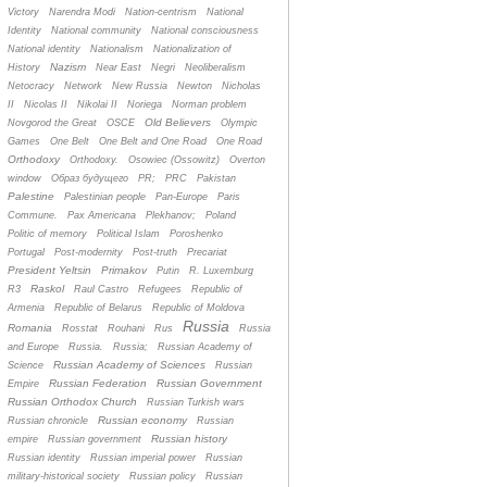
Victory
Narendra Modi
Nation-centrism
National
Identity
National community
National consciousness
National identity
Nationalism
Nationalization of
Nazism
History
Near East
Negri
Neoliberalism
Netocracy
Network
New Russia
Newton
Nicholas
II
Nicolas II
Nikolai II
Noriega
Norman problem
Old Believers
Novgorod the Great
OSCE
Olympic
Games
One Belt
One Belt and One Road
One Road
Orthodoxy
Orthodoxy.
Osowiec (Ossowitz)
Overton
window
Oбраз будущего
PR;
PRC
Pakistan
Palestine
Palestinian people
Pan-Europe
Paris
Commune.
Pax Americana
Plekhanov;
Poland
Politic of memory
Political Islam
Poroshenko
Portugal
Post-modernity
Post-truth
Precariat
President Yeltsin
Primakov
Putin
R. Luxemburg
Raskol
R3
Raul Castro
Refugees
Republic of
Armenia
Republic of Belarus
Republic of Moldova
Russia
Romania
Rosstat
Rouhani
Rus
Russia
and Europe
Russia.
Russia;
Russian Academy of
Russian Academy of Sciences
Science
Russian
Russian Federation
Russian Government
Empire
Russian Orthodox Church
Russian Turkish wars
Russian economy
Russian chronicle
Russian
Russian history
empire
Russian government
Russian identity
Russian imperial power
Russian
military-historical society
Russian policy
Russian