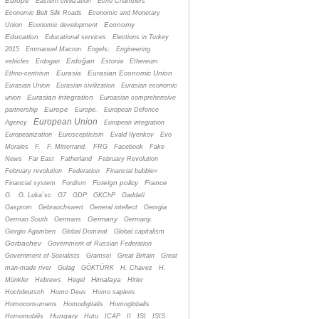
Europe
Eastern civilization
Echo Chambers
Economic Belt Silk Roads
Economic and Monetary
Economy
Union
Economic development
Education
Educational services
Elections in Turkey
2015
Emmanuel Macron
Engels;
Engineering
Erdoğan
vehicles
Erdogan
Estonia
Ethereum
Eurasia
Eurasian Economic Union
Ethno-centrism
Eurasian Union
Eurasian civilization
Eurasian economic
Eurasian integration
union
Euroasian comprehensive
Europe
partnership
Europe.
European Defence
European Union
Agency
European integration
Europeanization
Euroscepticism
Evald Ilyenkov
Evo
Morales
F.
F. Mitterrand.
FRG
Facebook
Fake
News
Far East
Fatherland
February Revolution
February revolution
Federation
Financial bubble»
Foreign policy
France
Financial system
Fordism
G.
G. Luka´sc
G7
GDP
GKChP
Gaddafi
Gasprom
Gebrauchswert
General intellect
Georgia
Germany
German South
Germans
Germany.
Giorgio Agamben
Global Dominat
Global capitalism
Gorbachev
Government of Russian Federation
Government of Socialists
Gramsci
Great Britain
Great
man-made river
Gulag
GÖKTÜRK
H. Chavez
H.
Himalaya
Münkler
Hebrews
Hegel
Hitler
Hochdeutsch
Homo Deus
Homo sapiens
Homoconsumens
Homodigitalis
Homoglobalis
Hungary
Homomobilis
Hutu
ICAP
II
ISI
ISIS