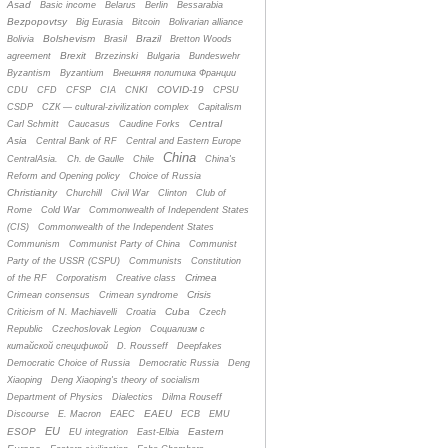
Asad
Basic income
Belarus
Berlin
Bessarabia
Bezpopovtsy
Big Eurasia
Bitcoin
Bolivarian alliance
Bolshevism
Brazil
Bolivia
Brasil
Bretton Woods
Brexit
agreement
Brzezinski
Bulgaria
Bundeswehr
Byzantism
Byzantium
Bнешняя политика Франции
COVID-19
CDU
CFD
CFSP
CIA
CNKI
CPSU
CSDP
CZК — cultural-zivilization complex
Capitalism
Central
Carl Schmitt
Caucasus
Caudine Forks
Asia
Central Bank of RF
Central and Eastern Europe
China
CentralAsia.
Ch. de Gaulle
Chile
China's
Reform and Opening policy
Choice of Russia
Christianity
Churchill
Civil War
Clinton
Club of
Rome
Cold War
Commonwealth of Independent States
(CIS)
Commonwealth of the Independent States
Communism
Communist Party of China
Communist
Party of the USSR (CSPU)
Communists
Constitution
Crimea
of the RF
Corporatism
Creative class
Crisis
Crimean consensus
Crimean syndrome
Cuba
Criticism of N. Machiavelli
Croatia
Czech
Republic
Czechoslovak Legion
Cоциализм с
китайской спецификой
D. Rousseff
Deepfakes
Democratic Choice of Russia
Democratic Russia
Deng
Xiaoping
Deng Xiaoping's theory of socialism
Department of Physics
Dialectics
Dilma Rouseff
EAEU
Discourse
E. Macron
EAEC
ECB
EMU
EU
ESOP
Eastern
EU integration
East-Elbia