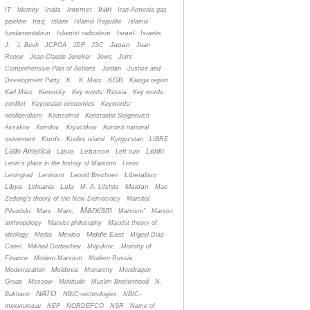
Iran
India
Internet
IT
Identity
Iran-Armenia gas
Iraq
Islam
pipeline
Islamic Republic
Islamic
Israel
fundamentalism
Islamist radicalism
Israelis
Japan
J.
J. Bush
JCPOA
JDP
JSC
Jean
Renoir
Jean-Claude Juncker
Jews
Joint
Comprehensive Plan of Actions
Jordan
Justice and
KGB
Development Party
K.
K. Marx
Kaluga region
Karl Marx
Kerensky
Key words: Russia
Key words:
conflict
Keynesian economics
Keywords:
neoliberalism
Komsomol
Konstantin Sergeevich
Aksakov
Kornilov.
Kryuchkov
Kurdish national
Kurds
movement
Kuriles island
Kyrgyzstan
LIBRE
Latin America
Lenin
Lebanon
Latvia
Left turn
Lenin's place in the history of Marxism
Lenin;
Liberalism
Leningrad
Leninism
Leonid Brezhnev
Libya
Lula
Maidan
Lithuania
M. A. Lifshitz
Mao
Zedong's theory of the New Democracy
Marshal
Marxism
Pilsudski
Marx
Marx;
Marxism”
Marxist
anthropology
Marxist philosophy
Marxist theory of
Mexico
Middle East
ideology
Media
Miguel Diaz-
Canel
Mikhail Gorbachev
Milyukov;
Ministry of
Finance
Modern Marxism
Modern Russia
Moldova
Modernization
Monarchy
Mondragon
Group
Moscow
Multitude
Muslim Brotherhood
N.
NATO
Bukharin
NBIC-technologies
NBIC-
технологии
NEP
NORDEFCO
NSR
Name of