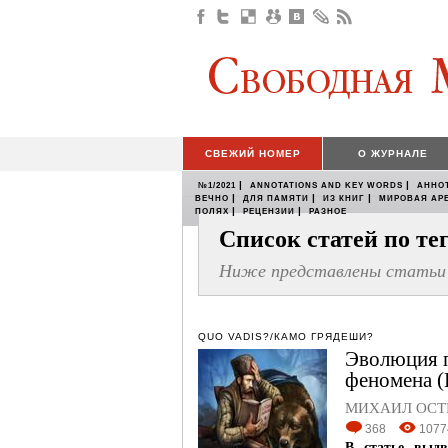
СВЕЖИЙ НОМЕР
О ЖУРНАЛЕ
|
|
№1/2021
ANNOTATIONS AND KEY WORDS
АННО
|
|
|
ВЕЧНО
ДЛЯ ПАМЯТИ
ИЗ КНИГ
МИРОВАЯ АР
|
|
ПОЛЯХ
РЕЦЕНЗИИ
РАЗНОЕ
Список статей по т
Ниже представлены статьи 
QUO VADIS?/КАМО ГРЯДЕШИ?
Эволюция п
феномена (
МИХАИЛ ОСТ
368
1077
В статье выдв