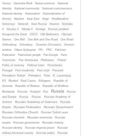
Victory
Narendra Modi
Nation-centrism
National
Identity
National community
National consciousness
National identity
Nationalism
Nationalization of
Nazism
History
Near East
Negri
Neoliberalism
Netocracy
Network
New Russia
Newton
Nicholas
II
Nicolas II
Nikolai II
Noriega
Norman problem
Old Believers
Novgorod the Great
OSCE
Olympic
Games
One Belt
One Belt and One Road
One Road
Orthodoxy
Orthodoxy.
Osowiec (Ossowitz)
Overton
window
Oбраз будущего
PR;
PRC
Pakistan
Palestine
Palestinian people
Pan-Europe
Paris
Commune.
Pax Americana
Plekhanov;
Poland
Politic of memory
Political Islam
Poroshenko
Portugal
Post-modernity
Post-truth
Precariat
President Yeltsin
Primakov
Putin
R. Luxemburg
Raskol
R3
Raul Castro
Refugees
Republic of
Armenia
Republic of Belarus
Republic of Moldova
Russia
Romania
Rosstat
Rouhani
Rus
Russia
and Europe
Russia.
Russia;
Russian Academy of
Russian Academy of Sciences
Science
Russian
Russian Federation
Russian Government
Empire
Russian Orthodox Church
Russian Turkish wars
Russian economy
Russian chronicle
Russian
Russian history
empire
Russian government
Russian identity
Russian imperial power
Russian
military-historical society
Russian policy
Russian