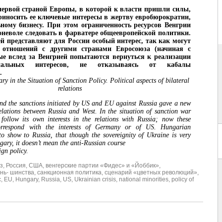
первой страной Европы, в которой к власти пришли силы,
иносить ее ключевые интересы в жертву евробюрократии,
ому бизнесу. При этом ограниченность ресурсов Венгрии
поневоле следовать в фарватере общеевропейской политики.
й представляют для России особый интерес, так как могут
 отношений с другими странами Евросоюза (начиная с
ые вслед за Венгрией попытаются вернуться к реализации
нальных интересов, не отказываясь от кабалы
.
y in the Situation of Sanction Policy. Political aspects of bilateral
relations
and the sanctions initiated by US and EU against Russia gave a new
relations between Russia and West. In the situation of sanction war
follow its own interests in the relations with Russia; now these
correspond with the interests of Germany or of US. Hungarian
to show to Russia, that though the sovereignity of Ukraine is very
gary, it doesn’t mean the anti-Russian course
gn policy.
з
,
Россия
,
США
,
венгерские партии «Фидес» и «Йоббик»
,
нь- шинства
,
санкционная политика
,
сценарий «цветных революций»
,
с
,
EU
,
Hungary
,
Russia
,
US
,
Ukrainian crisis
,
national minorities
,
policy of