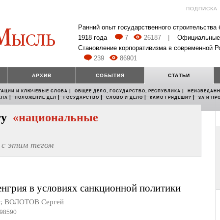
ПОДПИСКА
Ранний опыт государственного строительства
1918 года
7
26187
|
Официальные
Становление корпоративизма в современной Р
239
86901
АРХИВ
СОБЫТИЯ
СТАТЬИ
|
|
ТАЦИИ И КЛЮЧЕВЫЕ СЛОВА
ОБЩЕЕ ДЕЛО, ГОСУДАРСТВО, РЕСПУБЛИКА
НЕИЗВЕДАНН
|
|
|
|
|
ЕНА
ПОЛОЖЕНИЕ ДЕЛ
ГОСУДАРСТВО
СЛОВО И ДЕЛО
КАМО ГРЯДЕШИ?
ЗА И ПР
егу
«национальные
с этим тегом
енгрия в условиях санкционной политики
г
,
ВОЛОТОВ Сергей
98590