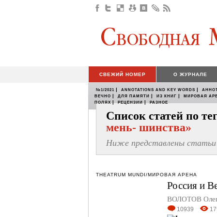
СВЕЖИЙ НОМЕР
О ЖУРНАЛЕ
|
|
№1/2021
ANNOTATIONS AND KEY WORDS
АННО
|
|
|
ВЕЧНО
ДЛЯ ПАМЯТИ
ИЗ КНИГ
МИРОВАЯ АР
|
|
ПОЛЯХ
РЕЦЕНЗИИ
РАЗНОЕ
Список статей по т
мень- шинства»
Ниже представлены статьи 
THEATRUM MUNDI/МИРОВАЯ АРЕНА
Россия и В
ВОЛОТОВ Оле
10939
17