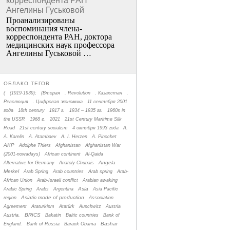
корреспондента РАН
Ангелины Гуськовой
Проанализированы
воспоминания члена­
корреспондента РАН, доктора
медицинских наук профессора
Ангелины Гуськовой …
ОБЛАКО ТЕГОВ
(
(1919-1939);
(Вторая
. Revolution
. Казахстан
.
Революция
. Цифровая экономика
11 сентября 2001
года
18th century
1917 г.
1934 – 1935 гг.
1960s in
the USSR
1968 г.
2021
21st Century Maritime Silk
Road
21st century socialism
4 октября 1993 года
A.
A. Karelin
A. Atambaev
A. I. Herzen
A. Pinochet
AKP
Adolphe Thiers
Afghanistan
Afghanistan War
(2001-nowadays)
African continent
Al-Qaida
Angela
Alternative for Germany
Anatoly Chubais
Merkel
Arab Spring
Arab countries
Arab spring
Arab-
African Union
Arab-Israeli conflict
Arabian awaking
Asia
Arabic Spring
Arabs
Argentina
Asia Pacific
Asiatic mode of production
region
Association
Agreement
Ataturkism
Atatürk
Auschwitz
Austria
BRICS
Austria.
Bakatin
Baltic countries
Bank of
Bashar
England.
Bank of Russia
Barack Obama