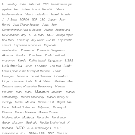
Iran
India
Internet
IT
Identity
Iran-Armenia gas
Iraq
Islam
pipeline
Islamic Republic
Islamic
Israel
fundamentalism
Islamist radicalism
Israelis
Japan
J.
J. Bush
JCPOA
JDP
JSC
Jean
Renoir
Jean-Claude Juncker
Jews
Joint
Comprehensive Plan of Actions
Jordan
Justice and
KGB
Development Party
K.
K. Marx
Kaluga region
Karl Marx
Kerensky
Key words: Russia
Key words:
conflict
Keynesian economics
Keywords:
neoliberalism
Komsomol
Konstantin Sergeevich
Aksakov
Kornilov.
Kryuchkov
Kurdish national
Kurds
movement
Kuriles island
Kyrgyzstan
LIBRE
Latin America
Lenin
Lebanon
Latvia
Left turn
Lenin's place in the history of Marxism
Lenin;
Liberalism
Leningrad
Leninism
Leonid Brezhnev
Libya
Lula
Maidan
Lithuania
M. A. Lifshitz
Mao
Zedong's theory of the New Democracy
Marshal
Marxism
Pilsudski
Marx
Marx;
Marxism”
Marxist
anthropology
Marxist philosophy
Marxist theory of
Mexico
Middle East
ideology
Media
Miguel Diaz-
Canel
Mikhail Gorbachev
Milyukov;
Ministry of
Finance
Modern Marxism
Modern Russia
Moldova
Modernization
Monarchy
Mondragon
Group
Moscow
Multitude
Muslim Brotherhood
N.
NATO
Bukharin
NBIC-technologies
NBIC-
технологии
NEP
NORDEFCO
NSR
Name of