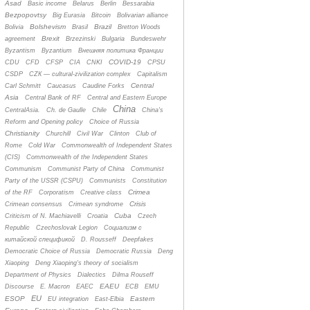
Asad
Basic income
Belarus
Berlin
Bessarabia
Bezpopovtsy
Big Eurasia
Bitcoin
Bolivarian alliance
Bolshevism
Brazil
Bolivia
Brasil
Bretton Woods
Brexit
agreement
Brzezinski
Bulgaria
Bundeswehr
Byzantism
Byzantium
Bнешняя политика Франции
COVID-19
CDU
CFD
CFSP
CIA
CNKI
CPSU
CSDP
CZК — cultural-zivilization complex
Capitalism
Central
Carl Schmitt
Caucasus
Caudine Forks
Asia
Central Bank of RF
Central and Eastern Europe
China
CentralAsia.
Ch. de Gaulle
Chile
China's
Reform and Opening policy
Choice of Russia
Christianity
Churchill
Civil War
Clinton
Club of
Rome
Cold War
Commonwealth of Independent States
(CIS)
Commonwealth of the Independent States
Communism
Communist Party of China
Communist
Party of the USSR (CSPU)
Communists
Constitution
Crimea
of the RF
Corporatism
Creative class
Crisis
Crimean consensus
Crimean syndrome
Cuba
Criticism of N. Machiavelli
Croatia
Czech
Republic
Czechoslovak Legion
Cоциализм с
китайской спецификой
D. Rousseff
Deepfakes
Democratic Choice of Russia
Democratic Russia
Deng
Xiaoping
Deng Xiaoping's theory of socialism
Department of Physics
Dialectics
Dilma Rouseff
EAEU
Discourse
E. Macron
EAEC
ECB
EMU
EU
ESOP
Eastern
EU integration
East-Elbia