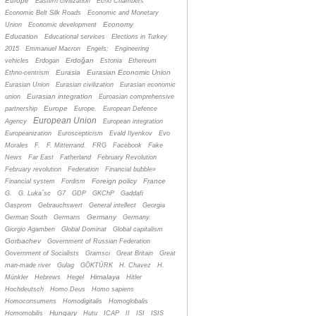
Europe
Eastern civilization
Echo Chambers
Economic Belt Silk Roads
Economic and Monetary
Economy
Union
Economic development
Education
Educational services
Elections in Turkey
2015
Emmanuel Macron
Engels;
Engineering
Erdoğan
vehicles
Erdogan
Estonia
Ethereum
Eurasia
Eurasian Economic Union
Ethno-centrism
Eurasian Union
Eurasian civilization
Eurasian economic
Eurasian integration
union
Euroasian comprehensive
Europe
partnership
Europe.
European Defence
European Union
Agency
European integration
Europeanization
Euroscepticism
Evald Ilyenkov
Evo
Morales
F.
F. Mitterrand.
FRG
Facebook
Fake
News
Far East
Fatherland
February Revolution
February revolution
Federation
Financial bubble»
Foreign policy
France
Financial system
Fordism
G.
G. Luka´sc
G7
GDP
GKChP
Gaddafi
Gasprom
Gebrauchswert
General intellect
Georgia
Germany
German South
Germans
Germany.
Giorgio Agamben
Global Dominat
Global capitalism
Gorbachev
Government of Russian Federation
Government of Socialists
Gramsci
Great Britain
Great
man-made river
Gulag
GÖKTÜRK
H. Chavez
H.
Himalaya
Münkler
Hebrews
Hegel
Hitler
Hochdeutsch
Homo Deus
Homo sapiens
Homoconsumens
Homodigitalis
Homoglobalis
Hungary
Homomobilis
Hutu
ICAP
II
ISI
ISIS