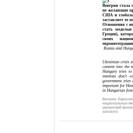
Венгрия стала 
не желающие пр
США и глобальн
заставляет ее 
Отношения с не
стать моделью
Греции), котор
своих нацио
евроинтеграции
Russia and Hungar
Ukrainian crisis 
content into the 
Hungary tries to 
interests don’t 
government tries 
important for Hun
in Hungarian forei
Венгрия
,
Евросою
национальные ме
украинский кризи
sanctions