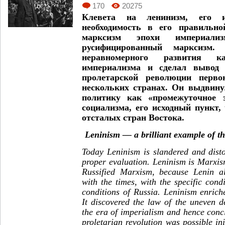
170
20275
Клевета на ленинизм, его и
необходимость в его правильн
марксизм эпохи империали
русифицированный марксизм.
неравномерного развития к
империализма и сделал вывод 
пролетарской революции перво
нескольких странах. Он выдвин
политику как «промежуточное з
социализма, его исходный пункт,
отсталых стран Востока.
Leninism — a brilliant example of th
Today Leninism is slandered and disto
proper evaluation. Leninism is Marxis
Russified Marxism, because Lenin a
with the times, with the specific cond
conditions of Russia. Leninism enric
It discovered the law of the uneven d
the era of imperialism and hence concl
proletarian revolution was possible ini