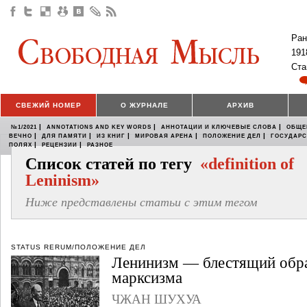
Ран
191
Ста
СВЕЖИЙ НОМЕР
О ЖУРНАЛЕ
АРХИВ
|
|
|
№1/2021
ANNOTATIONS AND KEY WORDS
АННОТАЦИИ И КЛЮЧЕВЫЕ СЛОВА
ОБЩЕ
|
|
|
|
|
ВЕЧНО
ДЛЯ ПАМЯТИ
ИЗ КНИГ
МИРОВАЯ АРЕНА
ПОЛОЖЕНИЕ ДЕЛ
ГОСУДАР
|
|
ПОЛЯХ
РЕЦЕНЗИИ
РАЗНОЕ
Список статей по тегу
«definition of
Leninism»
Ниже представлены статьи с этим тегом
STATUS RERUM/ПОЛОЖЕНИЕ ДЕЛ
Ленинизм — блестящий обр
марксизма
ЧЖАН ШУХУА