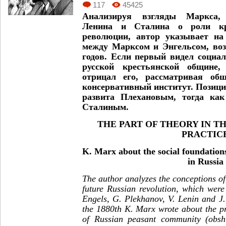
117
45425
Анализируя взгляды Маркса, 
Ленина и Сталина о роли кр
революции, автор указывает на
между Марксом и Энгельсом, воз
годов. Если первый видел социа
русской крестьянской общине,
отрицал его, рассматривая об
консервативный институт. Позици
развита Плехановым, тогда ка
Сталиным.
THE PART OF THEORY IN T
PRACTIC
K. Marx about the social foundations 
in Russia
The author analyzes the conceptions of 
future Russian revolution, which wer
Engels, G. Plekhanov, V. Lenin and J.
the 1880
th
K. Marx wrote about the pro
of Russian peasant community (obshi