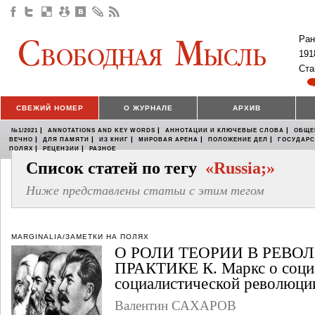
Ран
191
Ста
СВЕЖИЙ НОМЕР
О ЖУРНАЛЕ
АРХИВ
|
|
|
№1/2021
ANNOTATIONS AND KEY WORDS
АННОТАЦИИ И КЛЮЧЕВЫЕ СЛОВА
ОБЩЕ
|
|
|
|
|
ВЕЧНО
ДЛЯ ПАМЯТИ
ИЗ КНИГ
МИРОВАЯ АРЕНА
ПОЛОЖЕНИЕ ДЕЛ
ГОСУДАР
|
|
ПОЛЯХ
РЕЦЕНЗИИ
РАЗНОЕ
Список статей по тегу
«Russia;»
Ниже представлены статьи с этим тегом
MARGINALIA/ЗАМЕТКИ НА ПОЛЯХ
О РОЛИ ТЕОРИИ В РЕВ
ПРАКТИКЕ К. Маркс о социа
социалистической революци
Валентин САХАРОВ