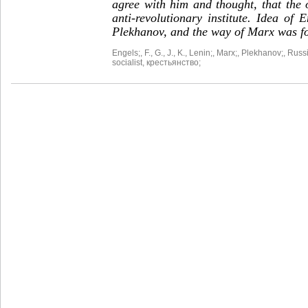
agree with him and thought, that the 
anti-revolutionary institute. Idea of
Plekhanov, and the way of Marx was fo
Engels;
,
F.
,
G.
,
J.
,
K.
,
Lenin;
,
Marx;
,
Plekhanov;
,
Russi
socialist
,
крестьянство;