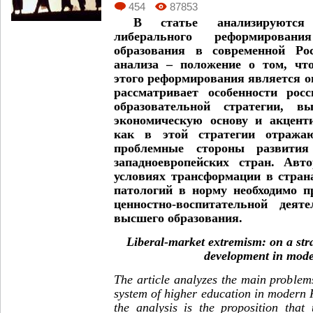
454
87853
В статье анализируются 
либерального реформирован
образования в современной Ро
анализа – положение о том, чт
этого реформирования является о
рассматривает особенности росс
образовательной стратегии, в
экономическую основу и акцент
как в этой стратегии отража
проблемные стороны развития
западноевропейских стран. Авт
условиях трансформации в стран
патологий в норму необходимо п
ценностно-воспитательной деяте
высшего образования.
Liberal-market extremism: on a str
development in mod
The article analyzes the main problems
system of higher education in modern 
the analysis is the proposition that 