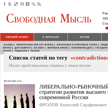
Ран
191
Ста
СВЕЖИЙ НОМЕР
О ЖУРНАЛЕ
АРХИВ
|
|
|
№1/2021
ANNOTATIONS AND KEY WORDS
АННОТАЦИИ И КЛЮЧЕВЫЕ СЛОВА
ОБЩЕ
|
|
|
|
|
ВЕЧНО
ДЛЯ ПАМЯТИ
ИЗ КНИГ
МИРОВАЯ АРЕНА
ПОЛОЖЕНИЕ ДЕЛ
ГОСУДАР
|
|
ПОЛЯХ
РЕЦЕНЗИИ
РАЗНОЕ
Список статей по тегу
«contradiction
Ниже представлены статьи с этим тегом
RESPUBLICA
ЛИБЕРАЛЬНО-РЫНОЧНЫЙ
стратегии развития высшего
современной России
ФРОЛОВ Анатолий Серафимович