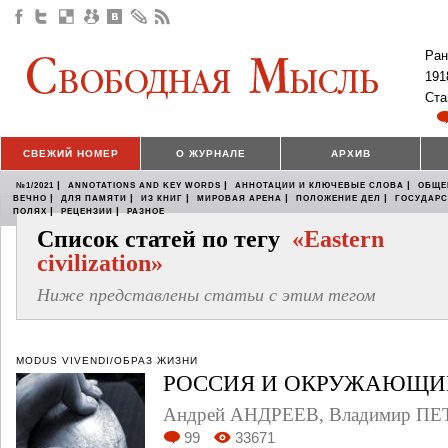
Ран
191
Ста
СВЕЖИЙ НОМЕР
О ЖУРНАЛЕ
АРХИВ
|
|
|
№1/2021
ANNOTATIONS AND KEY WORDS
АННОТАЦИИ И КЛЮЧЕВЫЕ СЛОВА
ОБЩЕ
|
|
|
|
|
ВЕЧНО
ДЛЯ ПАМЯТИ
ИЗ КНИГ
МИРОВАЯ АРЕНА
ПОЛОЖЕНИЕ ДЕЛ
ГОСУДАР
|
|
ПОЛЯХ
РЕЦЕНЗИИ
РАЗНОЕ
Список статей по тегу
«Eastern
civilization»
Ниже представлены статьи с этим тегом
MODUS VIVENDI/ОБРАЗ ЖИЗНИ
РОССИЯ И ОКРУЖАЮЩИ
Андрей АНДРЕЕВ, Владимир П
99
33671