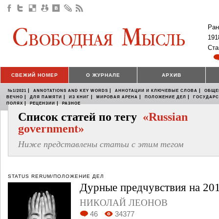
Ран
191
Ста
СВЕЖИЙ НОМЕР
О ЖУРНАЛЕ
АРХИВ
|
|
|
№1/2021
ANNOTATIONS AND KEY WORDS
АННОТАЦИИ И КЛЮЧЕВЫЕ СЛОВА
ОБЩЕ
|
|
|
|
|
ВЕЧНО
ДЛЯ ПАМЯТИ
ИЗ КНИГ
МИРОВАЯ АРЕНА
ПОЛОЖЕНИЕ ДЕЛ
ГОСУДАР
|
|
ПОЛЯХ
РЕЦЕНЗИИ
РАЗНОЕ
Список статей по тегу
«Russian
government»
Ниже представлены статьи с этим тегом
STATUS RERUM/ПОЛОЖЕНИЕ ДЕЛ
Дурные предчувствия на 201
НИКОЛАЙ ЛЕОНОВ
46
34377