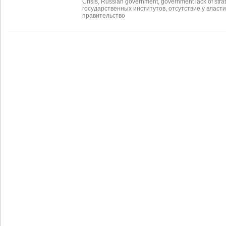
Crisis
,
Russian government
,
government lack of stra
государственных институтов
,
отсутствие у власт
правительство