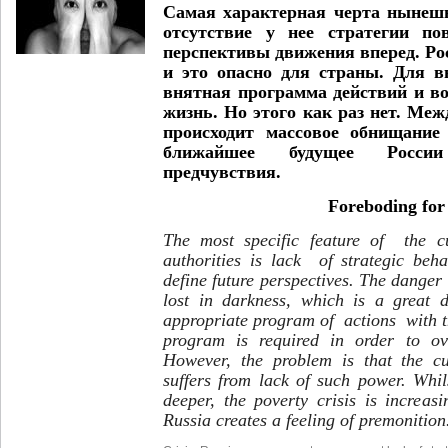
Самая характерная черта нынешн
отсутствие у нее стратегии по
перспективы движения вперед. Рос
и это опасно для страны. Для в
внятная программа действий и в
жизнь. Но этого как раз нет. Меж
происходит массовое обнищание
ближайшее будущее Росси
предчувствия.
Foreboding for
The most specific feature of the c
authorities is lack of strategic beha
define future perspectives. The danger 
lost in darkness, which is a great 
appropriate program of actions with 
program is required in order to ove
However, the problem is that the c
suffers from lack of such power. Whil
deeper, the poverty crisis is increas
Russia creates a feeling of premonition