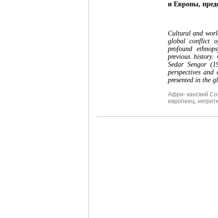
и Европы, пред
Cultural and worl
global conflict 
profound ethnops
previous history.
Sedar Sengor (19
perspectives and 
presented in the g
Афри- канский С
европеец
,
негрит