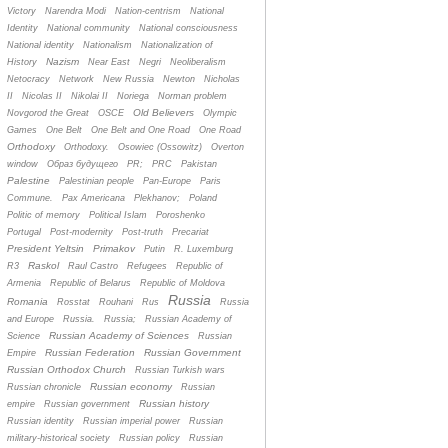
Victory
Narendra Modi
Nation-centrism
National
Identity
National community
National consciousness
National identity
Nationalism
Nationalization of
Nazism
History
Near East
Negri
Neoliberalism
Netocracy
Network
New Russia
Newton
Nicholas
II
Nicolas II
Nikolai II
Noriega
Norman problem
Old Believers
Novgorod the Great
OSCE
Olympic
Games
One Belt
One Belt and One Road
One Road
Orthodoxy
Orthodoxy.
Osowiec (Ossowitz)
Overton
window
Oбраз будущего
PR;
PRC
Pakistan
Palestine
Palestinian people
Pan-Europe
Paris
Commune.
Pax Americana
Plekhanov;
Poland
Politic of memory
Political Islam
Poroshenko
Portugal
Post-modernity
Post-truth
Precariat
President Yeltsin
Primakov
Putin
R. Luxemburg
Raskol
R3
Raul Castro
Refugees
Republic of
Armenia
Republic of Belarus
Republic of Moldova
Russia
Romania
Rosstat
Rouhani
Rus
Russia
and Europe
Russia.
Russia;
Russian Academy of
Russian Academy of Sciences
Science
Russian
Russian Federation
Russian Government
Empire
Russian Orthodox Church
Russian Turkish wars
Russian economy
Russian chronicle
Russian
Russian history
empire
Russian government
Russian identity
Russian imperial power
Russian
military-historical society
Russian policy
Russian