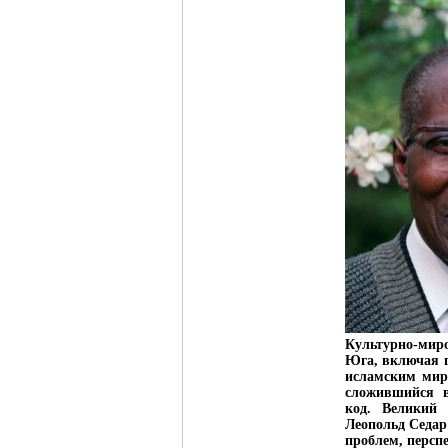
Культурно-миро
Юга, включая г
исламским миро
сложившийся в
код. Великий 
Леопольд Седар
проблем, персп