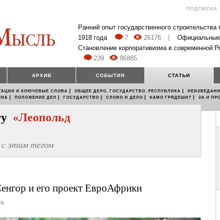
ПОДПИСКА
Ранний опыт государственного строительства
1918 года
7
26176
|
Официальные
Становление корпоративизма в современной Р
239
86885
АРХИВ
СОБЫТИЯ
СТАТЬИ
|
|
ТАЦИИ И КЛЮЧЕВЫЕ СЛОВА
ОБЩЕЕ ДЕЛО, ГОСУДАРСТВО, РЕСПУБЛИКА
НЕИЗВЕДАНН
|
|
|
|
|
ЕНА
ПОЛОЖЕНИЕ ДЕЛ
ГОСУДАРСТВО
СЛОВО И ДЕЛО
КАМО ГРЯДЕШИ?
ЗА И ПР
егу
«Леопольд
с этим тегом
енгор и его проект ЕвроАфрики
рь