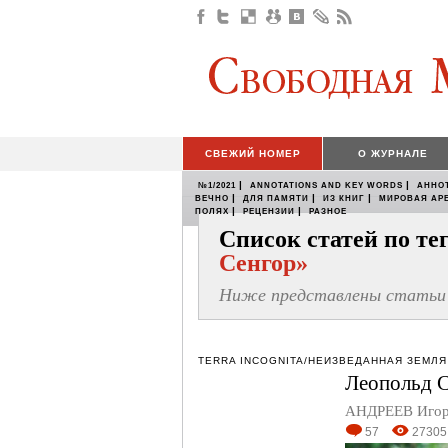
СВЕЖИЙ НОМЕР
О ЖУРНАЛЕ
|
|
№1/2021
ANNOTATIONS AND KEY WORDS
АННО
|
|
|
ВЕЧНО
ДЛЯ ПАМЯТИ
ИЗ КНИГ
МИРОВАЯ АР
|
|
ПОЛЯХ
РЕЦЕНЗИИ
РАЗНОЕ
Список статей по т
Сенгор»
Ниже представлены статьи 
TERRA INCOGNITA/НЕИЗВЕДАННАЯ ЗЕМЛЯ
Леопольд С
АНДРЕЕВ Иго
57
27305