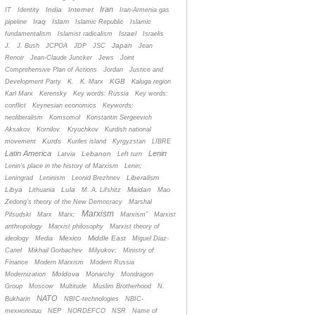
Iran
India
Internet
IT
Identity
Iran-Armenia gas
Iraq
Islam
pipeline
Islamic Republic
Islamic
Israel
fundamentalism
Islamist radicalism
Israelis
Japan
J.
J. Bush
JCPOA
JDP
JSC
Jean
Renoir
Jean-Claude Juncker
Jews
Joint
Comprehensive Plan of Actions
Jordan
Justice and
KGB
Development Party
K.
K. Marx
Kaluga region
Karl Marx
Kerensky
Key words: Russia
Key words:
conflict
Keynesian economics
Keywords:
neoliberalism
Komsomol
Konstantin Sergeevich
Aksakov
Kornilov.
Kryuchkov
Kurdish national
Kurds
movement
Kuriles island
Kyrgyzstan
LIBRE
Latin America
Lenin
Lebanon
Latvia
Left turn
Lenin's place in the history of Marxism
Lenin;
Liberalism
Leningrad
Leninism
Leonid Brezhnev
Libya
Lula
Maidan
Lithuania
M. A. Lifshitz
Mao
Zedong's theory of the New Democracy
Marshal
Marxism
Pilsudski
Marx
Marx;
Marxism”
Marxist
anthropology
Marxist philosophy
Marxist theory of
Mexico
Middle East
ideology
Media
Miguel Diaz-
Canel
Mikhail Gorbachev
Milyukov;
Ministry of
Finance
Modern Marxism
Modern Russia
Moldova
Modernization
Monarchy
Mondragon
Group
Moscow
Multitude
Muslim Brotherhood
N.
NATO
Bukharin
NBIC-technologies
NBIC-
технологии
NEP
NORDEFCO
NSR
Name of