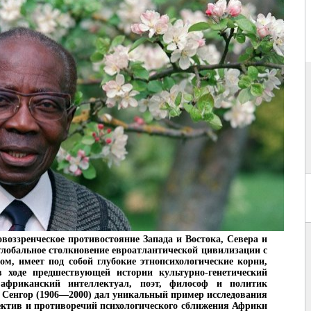
воззренческое противостояние Запада и Востока, Севера и
лобальное столкновение евроатлантической цивилизации с
м, имеет под собой глубокие этнопсихологические корни,
 ходе предшествующей истории культурно-генетический
африканский интеллектуал, поэт, философ и политик
 Сенгор (1906—2000) дал уникальный пример исследования
ектив и противоречий психологического сближения Африки