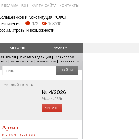
РЕКЛАМА
RSS
КАРТА САЙТА
КОНТАКТЫ
 большевиков и Конституция РСФСР
 извинения
972
108990
|
оссии. Угрозы и возможности
АВТОРЫ
ФОРУМ
|
|
АЯ ЗЕМЛЯ
ПИСЬМО РЕДАКЦИИ
ИСКУССТВО
|
|
|
ОТИВ
ОБРАЗ ЖИЗНИ
БУКВАЛЬНО
ЗАМЕТКИ НА
НАЙТИ
СВЕЖИЙ НОМЕР
№ 4/2026
Май / 2026
ЧИТАТЬ
Архив
ВЫПУСК ЖУРНАЛА