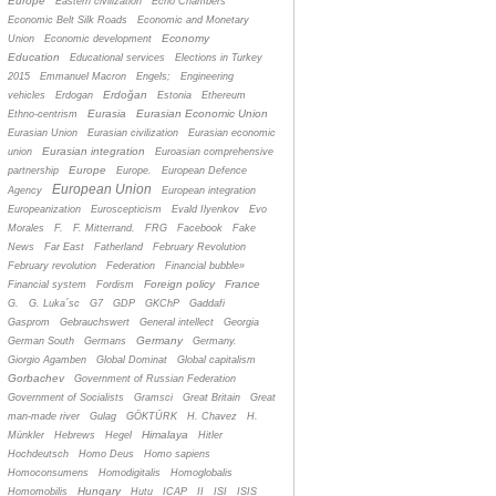
Europe
Eastern civilization
Echo Chambers
Economic Belt Silk Roads
Economic and Monetary
Economy
Union
Economic development
Education
Educational services
Elections in Turkey
2015
Emmanuel Macron
Engels;
Engineering
Erdoğan
vehicles
Erdogan
Estonia
Ethereum
Eurasia
Eurasian Economic Union
Ethno-centrism
Eurasian Union
Eurasian civilization
Eurasian economic
Eurasian integration
union
Euroasian comprehensive
Europe
partnership
Europe.
European Defence
European Union
Agency
European integration
Europeanization
Euroscepticism
Evald Ilyenkov
Evo
Morales
F.
F. Mitterrand.
FRG
Facebook
Fake
News
Far East
Fatherland
February Revolution
February revolution
Federation
Financial bubble»
Foreign policy
France
Financial system
Fordism
G.
G. Luka´sc
G7
GDP
GKChP
Gaddafi
Gasprom
Gebrauchswert
General intellect
Georgia
Germany
German South
Germans
Germany.
Giorgio Agamben
Global Dominat
Global capitalism
Gorbachev
Government of Russian Federation
Government of Socialists
Gramsci
Great Britain
Great
man-made river
Gulag
GÖKTÜRK
H. Chavez
H.
Himalaya
Münkler
Hebrews
Hegel
Hitler
Hochdeutsch
Homo Deus
Homo sapiens
Homoconsumens
Homodigitalis
Homoglobalis
Hungary
Homomobilis
Hutu
ICAP
II
ISI
ISIS