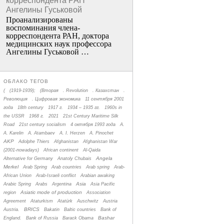
корреспондента РАН
Ангелины Гуськовой
Проанализированы
воспоминания члена­
корреспондента РАН, доктора
медицинских наук профессора
Ангелины Гуськовой …
ОБЛАКО ТЕГОВ
(
(1919-1939);
(Вторая
. Revolution
. Казахстан
.
Революция
. Цифровая экономика
11 сентября 2001
года
18th century
1917 г.
1934 – 1935 гг.
1960s in
the USSR
1968 г.
2021
21st Century Maritime Silk
Road
21st century socialism
4 октября 1993 года
A.
A. Karelin
A. Atambaev
A. I. Herzen
A. Pinochet
AKP
Adolphe Thiers
Afghanistan
Afghanistan War
(2001-nowadays)
African continent
Al-Qaida
Angela
Alternative for Germany
Anatoly Chubais
Merkel
Arab Spring
Arab countries
Arab spring
Arab-
African Union
Arab-Israeli conflict
Arabian awaking
Asia
Arabic Spring
Arabs
Argentina
Asia Pacific
Asiatic mode of production
region
Association
Agreement
Ataturkism
Atatürk
Auschwitz
Austria
BRICS
Austria.
Bakatin
Baltic countries
Bank of
Bashar
England.
Bank of Russia
Barack Obama