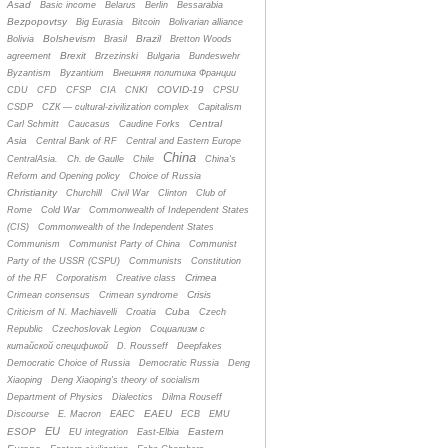
Asad
Basic income
Belarus
Berlin
Bessarabia
Bezpopovtsy
Big Eurasia
Bitcoin
Bolivarian alliance
Bolshevism
Brazil
Bolivia
Brasil
Bretton Woods
Brexit
agreement
Brzezinski
Bulgaria
Bundeswehr
Byzantism
Byzantium
Bнешняя политика Франции
COVID-19
CDU
CFD
CFSP
CIA
CNKI
CPSU
CSDP
CZК — cultural-zivilization complex
Capitalism
Central
Carl Schmitt
Caucasus
Caudine Forks
Asia
Central Bank of RF
Central and Eastern Europe
China
CentralAsia.
Ch. de Gaulle
Chile
China's
Reform and Opening policy
Choice of Russia
Christianity
Churchill
Civil War
Clinton
Club of
Rome
Cold War
Commonwealth of Independent States
(CIS)
Commonwealth of the Independent States
Communism
Communist Party of China
Communist
Party of the USSR (CSPU)
Communists
Constitution
Crimea
of the RF
Corporatism
Creative class
Crisis
Crimean consensus
Crimean syndrome
Cuba
Criticism of N. Machiavelli
Croatia
Czech
Republic
Czechoslovak Legion
Cоциализм с
китайской спецификой
D. Rousseff
Deepfakes
Democratic Choice of Russia
Democratic Russia
Deng
Xiaoping
Deng Xiaoping's theory of socialism
Department of Physics
Dialectics
Dilma Rouseff
EAEU
Discourse
E. Macron
EAEC
ECB
EMU
EU
ESOP
Eastern
EU integration
East-Elbia