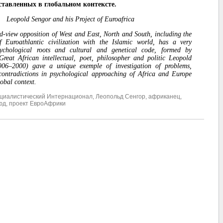
ставленных в глобальном контексте.
Leopold Sengor and his Project of Euroafrica
d-view opposition of West and East, North and South, including the
of Euroathlantic civilization with the Islamic world, has a very
ychological roots and cultural and genetical code, formed by
 Great African intellectual, poet, philosopher and politic Leopold
06–2000) gave a unique exemple of investigation of problems,
contradictions in psychological approaching of
Africa and Europe
lobal context.
оциалистический Интернационал
,
Леопольд Сенгор
,
африканец
,
юд
,
проект ЕвроАфрики