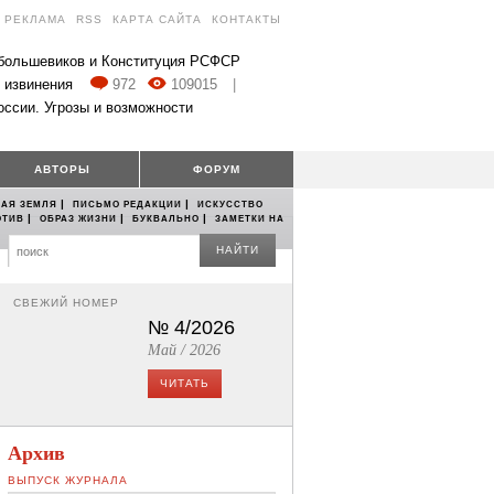
РЕКЛАМА
RSS
КАРТА САЙТА
КОНТАКТЫ
 большевиков и Конституция РСФСР
 извинения
972
109015
|
оссии. Угрозы и возможности
АВТОРЫ
ФОРУМ
|
|
АЯ ЗЕМЛЯ
ПИСЬМО РЕДАКЦИИ
ИСКУССТВО
|
|
|
ОТИВ
ОБРАЗ ЖИЗНИ
БУКВАЛЬНО
ЗАМЕТКИ НА
НАЙТИ
СВЕЖИЙ НОМЕР
№ 4/2026
Май / 2026
ЧИТАТЬ
Архив
ВЫПУСК ЖУРНАЛА