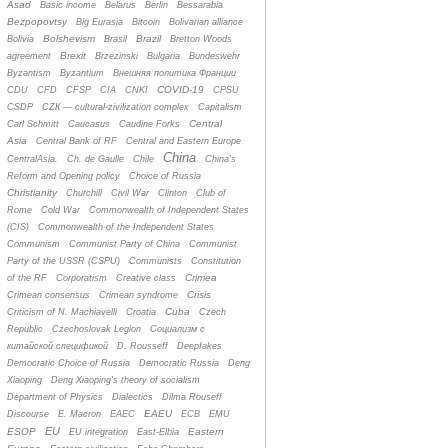
Asad
Basic income
Belarus
Berlin
Bessarabia
Bezpopovtsy
Big Eurasia
Bitcoin
Bolivarian alliance
Bolshevism
Brazil
Bolivia
Brasil
Bretton Woods
Brexit
agreement
Brzezinski
Bulgaria
Bundeswehr
Byzantism
Byzantium
Bнешняя политика Франции
COVID-19
CDU
CFD
CFSP
CIA
CNKI
CPSU
CSDP
CZК — cultural-zivilization complex
Capitalism
Central
Carl Schmitt
Caucasus
Caudine Forks
Asia
Central Bank of RF
Central and Eastern Europe
China
CentralAsia.
Ch. de Gaulle
Chile
China's
Reform and Opening policy
Choice of Russia
Christianity
Churchill
Civil War
Clinton
Club of
Rome
Cold War
Commonwealth of Independent States
(CIS)
Commonwealth of the Independent States
Communism
Communist Party of China
Communist
Party of the USSR (CSPU)
Communists
Constitution
Crimea
of the RF
Corporatism
Creative class
Crisis
Crimean consensus
Crimean syndrome
Cuba
Criticism of N. Machiavelli
Croatia
Czech
Republic
Czechoslovak Legion
Cоциализм с
китайской спецификой
D. Rousseff
Deepfakes
Democratic Choice of Russia
Democratic Russia
Deng
Xiaoping
Deng Xiaoping's theory of socialism
Department of Physics
Dialectics
Dilma Rouseff
EAEU
Discourse
E. Macron
EAEC
ECB
EMU
EU
ESOP
Eastern
EU integration
East-Elbia