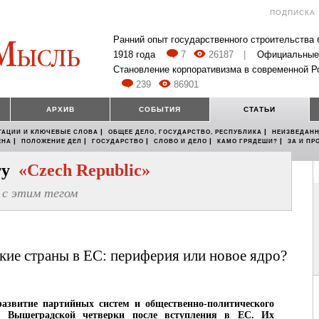
ПОДПИСКА
Ранний опыт государственного строительства
1918 года
7
26187
|
Официальные
Становление корпоративизма в современной Р
239
86901
АРХИВ
СОБЫТИЯ
СТАТЬИ
|
|
ТАЦИИ И КЛЮЧЕВЫЕ СЛОВА
ОБЩЕЕ ДЕЛО, ГОСУДАРСТВО, РЕСПУБЛИКА
НЕИЗВЕДАНН
|
|
|
|
|
ЕНА
ПОЛОЖЕНИЕ ДЕЛ
ГОСУДАРСТВО
СЛОВО И ДЕЛО
КАМО ГРЯДЕШИ?
ЗА И ПР
егу
«Czech Republic»
с этим тегом
ие страны в ЕС: периферия или новое ядро?
развитие партийных систем и общественно-политического
н Вышеградской четверки после вступления в ЕС. Их