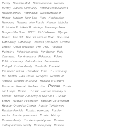
Victory
Narendra Modi
Nation-centrism
National
Identity
National community
National consciousness
National identity
Nationalism
Nationalization of
Nazism
History
Near East
Negri
Neoliberalism
Netocracy
Network
New Russia
Newton
Nicholas
II
Nicolas II
Nikolai II
Noriega
Norman problem
Old Believers
Novgorod the Great
OSCE
Olympic
Games
One Belt
One Belt and One Road
One Road
Orthodoxy
Orthodoxy.
Osowiec (Ossowitz)
Overton
window
Oбраз будущего
PR;
PRC
Pakistan
Palestine
Palestinian people
Pan-Europe
Paris
Commune.
Pax Americana
Plekhanov;
Poland
Politic of memory
Political Islam
Poroshenko
Portugal
Post-modernity
Post-truth
Precariat
President Yeltsin
Primakov
Putin
R. Luxemburg
Raskol
R3
Raul Castro
Refugees
Republic of
Armenia
Republic of Belarus
Republic of Moldova
Russia
Romania
Rosstat
Rouhani
Rus
Russia
and Europe
Russia.
Russia;
Russian Academy of
Russian Academy of Sciences
Science
Russian
Russian Federation
Russian Government
Empire
Russian Orthodox Church
Russian Turkish wars
Russian economy
Russian chronicle
Russian
Russian history
empire
Russian government
Russian identity
Russian imperial power
Russian
military-historical society
Russian policy
Russian