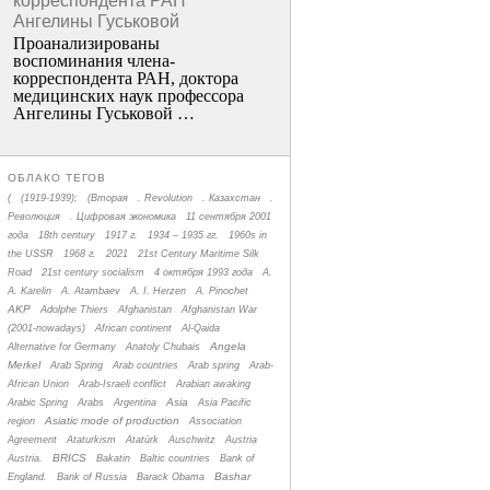
корреспондента РАН
Ангелины Гуськовой
Проанализированы
воспоминания члена­
корреспондента РАН, доктора
медицинских наук профессора
Ангелины Гуськовой …
ОБЛАКО ТЕГОВ
(
(1919-1939);
(Вторая
. Revolution
. Казахстан
.
Революция
. Цифровая экономика
11 сентября 2001
года
18th century
1917 г.
1934 – 1935 гг.
1960s in
the USSR
1968 г.
2021
21st Century Maritime Silk
Road
21st century socialism
4 октября 1993 года
A.
A. Karelin
A. Atambaev
A. I. Herzen
A. Pinochet
AKP
Adolphe Thiers
Afghanistan
Afghanistan War
(2001-nowadays)
African continent
Al-Qaida
Angela
Alternative for Germany
Anatoly Chubais
Merkel
Arab Spring
Arab countries
Arab spring
Arab-
African Union
Arab-Israeli conflict
Arabian awaking
Asia
Arabic Spring
Arabs
Argentina
Asia Pacific
Asiatic mode of production
region
Association
Agreement
Ataturkism
Atatürk
Auschwitz
Austria
BRICS
Austria.
Bakatin
Baltic countries
Bank of
Bashar
England.
Bank of Russia
Barack Obama