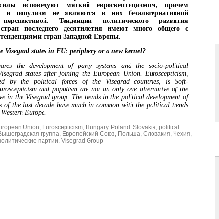
 силы исповедуют мягкий евроскептицизмом, причем
зм и популизм не являются в них безальтернативной
 перспективой. Тенденции политического развития
стран последнего десятилетия имеют много общего с
тенденциями стран Западной Европы.
e Visegrad states in EU: periphery or a new kernel?
ares the development of party systems and the socio-political
Visegrad states after joining the European Union. Euroscepticism,
ed by the political forces of the Visegrad countries, is Soft-
uroscepticism and populism are not an only one alternative of the
ive in the Visegrad group. The trends in the political development of
es of the last decade have much in common with the political trends
f Western Europe.
uropean Union
,
Euroscepticism
,
Hungary
,
Poland
,
Slovakia
,
political
Вышеградская группа
,
Европейский Союз
,
Польша
,
Словакия
,
Чехия
,
политические партии. Visegrad Group