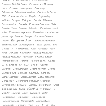
Europe
Eastern civilization
Echo Chambers
Economic Belt Silk Roads
Economic and Monetary
Economy
Union
Economic development
Education
Educational services
Elections in Turkey
2015
Emmanuel Macron
Engels;
Engineering
Erdoğan
vehicles
Erdogan
Estonia
Ethereum
Eurasia
Eurasian Economic Union
Ethno-centrism
Eurasian Union
Eurasian civilization
Eurasian economic
Eurasian integration
union
Euroasian comprehensive
Europe
partnership
Europe.
European Defence
European Union
Agency
European integration
Europeanization
Euroscepticism
Evald Ilyenkov
Evo
Morales
F.
F. Mitterrand.
FRG
Facebook
Fake
News
Far East
Fatherland
February Revolution
February revolution
Federation
Financial bubble»
Foreign policy
France
Financial system
Fordism
G.
G. Luka´sc
G7
GDP
GKChP
Gaddafi
Gasprom
Gebrauchswert
General intellect
Georgia
Germany
German South
Germans
Germany.
Giorgio Agamben
Global Dominat
Global capitalism
Gorbachev
Government of Russian Federation
Government of Socialists
Gramsci
Great Britain
Great
man-made river
Gulag
GÖKTÜRK
H. Chavez
H.
Himalaya
Münkler
Hebrews
Hegel
Hitler
Hochdeutsch
Homo Deus
Homo sapiens
Homoconsumens
Homodigitalis
Homoglobalis
Hungary
Homomobilis
Hutu
ICAP
II
ISI
ISIS