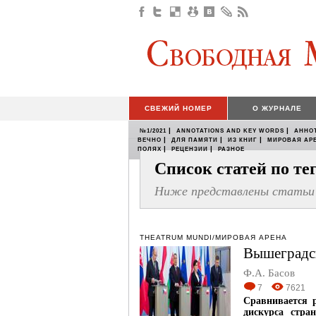
СВЕЖИЙ НОМЕР
О ЖУРНАЛЕ
|
|
№1/2021
ANNOTATIONS AND KEY WORDS
АННО
|
|
|
ВЕЧНО
ДЛЯ ПАМЯТИ
ИЗ КНИГ
МИРОВАЯ АР
|
|
ПОЛЯХ
РЕЦЕНЗИИ
РАЗНОЕ
Список статей по т
Ниже представлены статьи 
THEATRUM MUNDI/МИРОВАЯ АРЕНА
Вышеградск
Ф.А. Басов
7
7621
Сравнивается 
дискурса стра