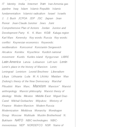
Iran
India
Internet
IT
Identity
Iran-Armenia gas
Iraq
Islam
pipeline
Islamic Republic
Islamic
Israel
fundamentalism
Islamist radicalism
Israelis
Japan
J.
J. Bush
JCPOA
JDP
JSC
Jean
Renoir
Jean-Claude Juncker
Jews
Joint
Comprehensive Plan of Actions
Jordan
Justice and
KGB
Development Party
K.
K. Marx
Kaluga region
Karl Marx
Kerensky
Key words: Russia
Key words:
conflict
Keynesian economics
Keywords:
neoliberalism
Komsomol
Konstantin Sergeevich
Aksakov
Kornilov.
Kryuchkov
Kurdish national
Kurds
movement
Kuriles island
Kyrgyzstan
LIBRE
Latin America
Lenin
Lebanon
Latvia
Left turn
Lenin's place in the history of Marxism
Lenin;
Liberalism
Leningrad
Leninism
Leonid Brezhnev
Libya
Lula
Maidan
Lithuania
M. A. Lifshitz
Mao
Zedong's theory of the New Democracy
Marshal
Marxism
Pilsudski
Marx
Marx;
Marxism”
Marxist
anthropology
Marxist philosophy
Marxist theory of
Mexico
Middle East
ideology
Media
Miguel Diaz-
Canel
Mikhail Gorbachev
Milyukov;
Ministry of
Finance
Modern Marxism
Modern Russia
Moldova
Modernization
Monarchy
Mondragon
Group
Moscow
Multitude
Muslim Brotherhood
N.
NATO
Bukharin
NBIC-technologies
NBIC-
технологии
NEP
NORDEFCO
NSR
Name of