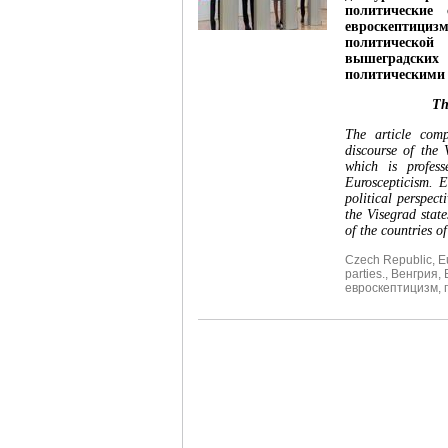
политические
евроскептици
политической
вышеградских 
политическими 
Th
The article comp
discourse of the 
which is profess
Euroscepticism. E
political perspect
the Visegrad stat
of the countries o
Czech Republic
,
E
parties.
,
Венгрия
,
евроскептицизм
,