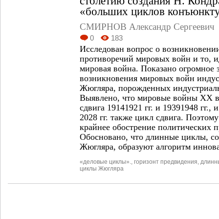
столетию создания Н. Кондр
«больших циклов конъюнктур
СМИРНОВ Александр Сергеевич
0
183
Исследован вопрос о возникновени
противоречий мировых войн и то, и
мировая война. Показано огромное 
возникновения мировых войн инду
Жюгляра, порожденных индустриал
Выявлено, что мировые войны ХХ в
сдвига 1914­1921 гг. и 1939­1948 гг.
2028 гг. также цикл сдвига. Поэтом
крайнее обострение политических 
Обосновано, что длинные циклы, со
Жюгляра, образуют алгоритм иннов
«деловые циклы».
,
горизонт предвидения
,
длинн
циклы Жюгляра