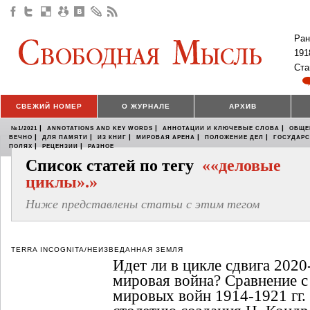
Ран
191
Ста
СВЕЖИЙ НОМЕР
О ЖУРНАЛЕ
АРХИВ
|
|
|
№1/2021
ANNOTATIONS AND KEY WORDS
АННОТАЦИИ И КЛЮЧЕВЫЕ СЛОВА
ОБЩЕ
|
|
|
|
|
ВЕЧНО
ДЛЯ ПАМЯТИ
ИЗ КНИГ
МИРОВАЯ АРЕНА
ПОЛОЖЕНИЕ ДЕЛ
ГОСУДАР
|
|
ПОЛЯХ
РЕЦЕНЗИИ
РАЗНОЕ
Список статей по тегу
««деловые
циклы».»
Ниже представлены статьи с этим тегом
TERRA INCOGNITA/НЕИЗВЕДАННАЯ ЗЕМЛЯ
Идет ли в цикле сдвига 2020-
мировая война? Сравнение с
мировых войн 1914-1921 гг. 