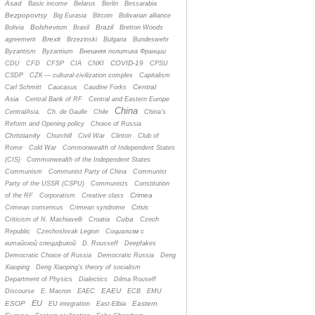
Asad
Basic income
Belarus
Berlin
Bessarabia
Bezpopovtsy
Big Eurasia
Bitcoin
Bolivarian alliance
Bolshevism
Brazil
Bolivia
Brasil
Bretton Woods
Brexit
agreement
Brzezinski
Bulgaria
Bundeswehr
Byzantism
Byzantium
Bнешняя политика Франции
COVID-19
CDU
CFD
CFSP
CIA
CNKI
CPSU
CSDP
CZК — cultural-zivilization complex
Capitalism
Central
Carl Schmitt
Caucasus
Caudine Forks
Asia
Central Bank of RF
Central and Eastern Europe
China
CentralAsia.
Ch. de Gaulle
Chile
China's
Reform and Opening policy
Choice of Russia
Christianity
Churchill
Civil War
Clinton
Club of
Rome
Cold War
Commonwealth of Independent States
(CIS)
Commonwealth of the Independent States
Communism
Communist Party of China
Communist
Party of the USSR (CSPU)
Communists
Constitution
Crimea
of the RF
Corporatism
Creative class
Crisis
Crimean consensus
Crimean syndrome
Cuba
Criticism of N. Machiavelli
Croatia
Czech
Republic
Czechoslovak Legion
Cоциализм с
китайской спецификой
D. Rousseff
Deepfakes
Democratic Choice of Russia
Democratic Russia
Deng
Xiaoping
Deng Xiaoping's theory of socialism
Department of Physics
Dialectics
Dilma Rouseff
EAEU
Discourse
E. Macron
EAEC
ECB
EMU
EU
ESOP
Eastern
EU integration
East-Elbia