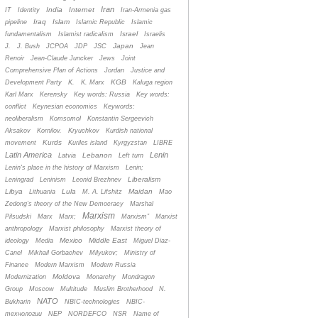
Iran
India
Internet
IT
Identity
Iran-Armenia gas
Iraq
Islam
pipeline
Islamic Republic
Islamic
Israel
fundamentalism
Islamist radicalism
Israelis
Japan
J.
J. Bush
JCPOA
JDP
JSC
Jean
Renoir
Jean-Claude Juncker
Jews
Joint
Comprehensive Plan of Actions
Jordan
Justice and
KGB
Development Party
K.
K. Marx
Kaluga region
Karl Marx
Kerensky
Key words: Russia
Key words:
conflict
Keynesian economics
Keywords:
neoliberalism
Komsomol
Konstantin Sergeevich
Aksakov
Kornilov.
Kryuchkov
Kurdish national
Kurds
movement
Kuriles island
Kyrgyzstan
LIBRE
Latin America
Lenin
Lebanon
Latvia
Left turn
Lenin's place in the history of Marxism
Lenin;
Liberalism
Leningrad
Leninism
Leonid Brezhnev
Libya
Lula
Maidan
Lithuania
M. A. Lifshitz
Mao
Zedong's theory of the New Democracy
Marshal
Marxism
Pilsudski
Marx
Marx;
Marxism”
Marxist
anthropology
Marxist philosophy
Marxist theory of
Mexico
Middle East
ideology
Media
Miguel Diaz-
Canel
Mikhail Gorbachev
Milyukov;
Ministry of
Finance
Modern Marxism
Modern Russia
Moldova
Modernization
Monarchy
Mondragon
Group
Moscow
Multitude
Muslim Brotherhood
N.
NATO
Bukharin
NBIC-technologies
NBIC-
технологии
NEP
NORDEFCO
NSR
Name of