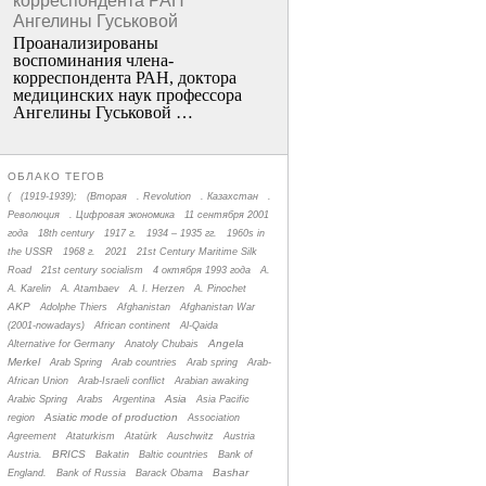
корреспондента РАН
Ангелины Гуськовой
Проанализированы
воспоминания члена­
корреспондента РАН, доктора
медицинских наук профессора
Ангелины Гуськовой …
ОБЛАКО ТЕГОВ
(
(1919-1939);
(Вторая
. Revolution
. Казахстан
.
Революция
. Цифровая экономика
11 сентября 2001
года
18th century
1917 г.
1934 – 1935 гг.
1960s in
the USSR
1968 г.
2021
21st Century Maritime Silk
Road
21st century socialism
4 октября 1993 года
A.
A. Karelin
A. Atambaev
A. I. Herzen
A. Pinochet
AKP
Adolphe Thiers
Afghanistan
Afghanistan War
(2001-nowadays)
African continent
Al-Qaida
Angela
Alternative for Germany
Anatoly Chubais
Merkel
Arab Spring
Arab countries
Arab spring
Arab-
African Union
Arab-Israeli conflict
Arabian awaking
Asia
Arabic Spring
Arabs
Argentina
Asia Pacific
Asiatic mode of production
region
Association
Agreement
Ataturkism
Atatürk
Auschwitz
Austria
BRICS
Austria.
Bakatin
Baltic countries
Bank of
Bashar
England.
Bank of Russia
Barack Obama