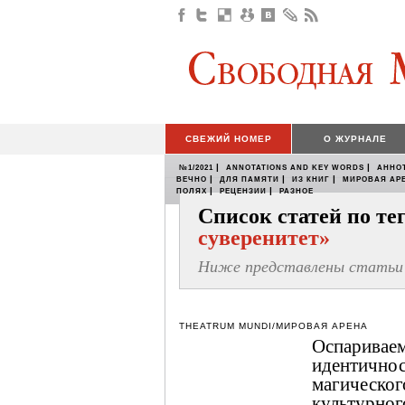
СВЕЖИЙ НОМЕР
О ЖУРНАЛЕ
|
|
№1/2021
ANNOTATIONS AND KEY WORDS
АННО
|
|
|
ВЕЧНО
ДЛЯ ПАМЯТИ
ИЗ КНИГ
МИРОВАЯ АР
|
|
ПОЛЯХ
РЕЦЕНЗИИ
РАЗНОЕ
Список статей по т
суверенитет»
Ниже представлены статьи 
THEATRUM MUNDI/МИРОВАЯ АРЕНА
Оспариваем
идентичнос
магическог
культурног