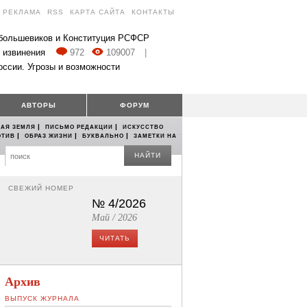
РЕКЛАМА
RSS
КАРТА САЙТА
КОНТАКТЫ
 большевиков и Конституция РСФСР
 извинения
972
109007
|
оссии. Угрозы и возможности
АВТОРЫ
ФОРУМ
|
|
АЯ ЗЕМЛЯ
ПИСЬМО РЕДАКЦИИ
ИСКУССТВО
|
|
|
ОТИВ
ОБРАЗ ЖИЗНИ
БУКВАЛЬНО
ЗАМЕТКИ НА
НАЙТИ
СВЕЖИЙ НОМЕР
№ 4/2026
Май / 2026
ЧИТАТЬ
Архив
ВЫПУСК ЖУРНАЛА