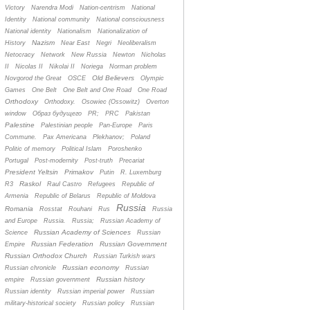
Victory
Narendra Modi
Nation-centrism
National
Identity
National community
National consciousness
National identity
Nationalism
Nationalization of
Nazism
History
Near East
Negri
Neoliberalism
Netocracy
Network
New Russia
Newton
Nicholas
II
Nicolas II
Nikolai II
Noriega
Norman problem
Old Believers
Novgorod the Great
OSCE
Olympic
Games
One Belt
One Belt and One Road
One Road
Orthodoxy
Orthodoxy.
Osowiec (Ossowitz)
Overton
window
Oбраз будущего
PR;
PRC
Pakistan
Palestine
Palestinian people
Pan-Europe
Paris
Commune.
Pax Americana
Plekhanov;
Poland
Politic of memory
Political Islam
Poroshenko
Portugal
Post-modernity
Post-truth
Precariat
President Yeltsin
Primakov
Putin
R. Luxemburg
Raskol
R3
Raul Castro
Refugees
Republic of
Armenia
Republic of Belarus
Republic of Moldova
Russia
Romania
Rosstat
Rouhani
Rus
Russia
and Europe
Russia.
Russia;
Russian Academy of
Russian Academy of Sciences
Science
Russian
Russian Federation
Russian Government
Empire
Russian Orthodox Church
Russian Turkish wars
Russian economy
Russian chronicle
Russian
Russian history
empire
Russian government
Russian identity
Russian imperial power
Russian
military-historical society
Russian policy
Russian