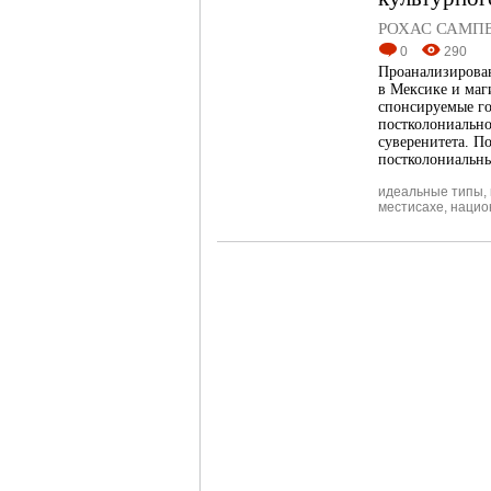
РОХАС САМПЕ
0
290
Проанализирован
в Мексике и маг
спонсируемые го
постколониально
суверенитета. По
постколониальны
идеальные типы
,
местисахе
,
нацио