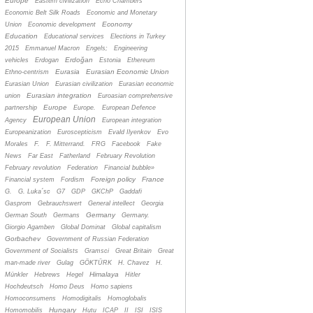
Europe
Eastern civilization
Echo Chambers
Economic Belt Silk Roads
Economic and Monetary
Economy
Union
Economic development
Education
Educational services
Elections in Turkey
2015
Emmanuel Macron
Engels;
Engineering
Erdoğan
vehicles
Erdogan
Estonia
Ethereum
Eurasia
Eurasian Economic Union
Ethno-centrism
Eurasian Union
Eurasian civilization
Eurasian economic
Eurasian integration
union
Euroasian comprehensive
Europe
partnership
Europe.
European Defence
European Union
Agency
European integration
Europeanization
Euroscepticism
Evald Ilyenkov
Evo
Morales
F.
F. Mitterrand.
FRG
Facebook
Fake
News
Far East
Fatherland
February Revolution
February revolution
Federation
Financial bubble»
Foreign policy
France
Financial system
Fordism
G.
G. Luka´sc
G7
GDP
GKChP
Gaddafi
Gasprom
Gebrauchswert
General intellect
Georgia
Germany
German South
Germans
Germany.
Giorgio Agamben
Global Dominat
Global capitalism
Gorbachev
Government of Russian Federation
Government of Socialists
Gramsci
Great Britain
Great
man-made river
Gulag
GÖKTÜRK
H. Chavez
H.
Himalaya
Münkler
Hebrews
Hegel
Hitler
Hochdeutsch
Homo Deus
Homo sapiens
Homoconsumens
Homodigitalis
Homoglobalis
Hungary
Homomobilis
Hutu
ICAP
II
ISI
ISIS