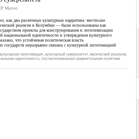
Р Матео
о, как два различных культурных нарратива: местисахе
ический реализм в Колумбии — были использованы как
сударством проекты для конструирования и легитимизации
й национальной идентичности и утверждения культурного
казано, что устойчивая политическая власть
х государств неразрывно связана с культурной легитимацией
культурная легитимация
,
культурный суверенитет
,
магический реализм
,
нальная идентичность
,
постколониальная сравнительная политика