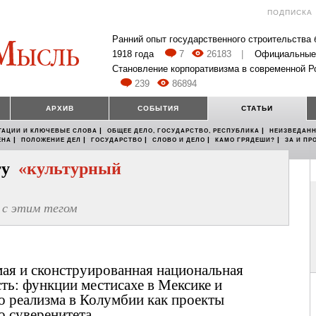
ПОДПИСКА
Ранний опыт государственного строительства
1918 года
7
26183
|
Официальные
Становление корпоративизма в современной Р
239
86894
АРХИВ
СОБЫТИЯ
СТАТЬИ
|
|
ТАЦИИ И КЛЮЧЕВЫЕ СЛОВА
ОБЩЕЕ ДЕЛО, ГОСУДАРСТВО, РЕСПУБЛИКА
НЕИЗВЕДАНН
|
|
|
|
|
ЕНА
ПОЛОЖЕНИЕ ДЕЛ
ГОСУДАРСТВО
СЛОВО И ДЕЛО
КАМО ГРЯДЕШИ?
ЗА И ПР
егу
«культурный
с этим тегом
ая и сконструированная национальная
ть: функции местисахе в Мексике и
о реализма в Колумбии как проекты
о суверенитета