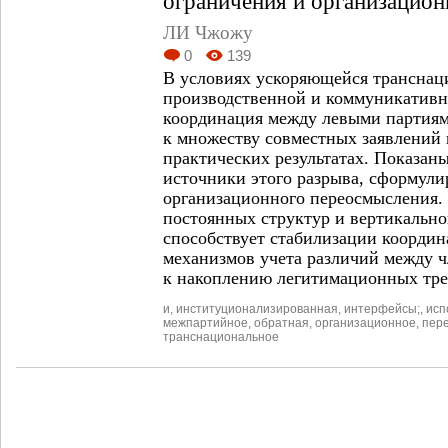
ограничения и организацион
ЛИ Чжожу
0
139
В условиях ускоряющейся транснац
производственной и коммуникативн
координация между левыми партиям
к множеству совместных заявлений
практических результатах. Показан
источники этого разрыва, сформули
организационного переосмысления. 
постоянных структур и вертикальн
способствует стабилизации координ
механизмов учета различий между ч
к накоплению легитимационных тре
и
,
институционализированная
,
интерфейсы;
,
исп
межпартийное
,
обратная
,
организационное
,
пер
транснациональное