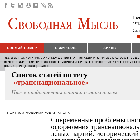
Ран
191
Ста
СВЕЖИЙ НОМЕР
О ЖУРНАЛЕ
АРХИВ
|
|
|
№1/2021
ANNOTATIONS AND KEY WORDS
АННОТАЦИИ И КЛЮЧЕВЫЕ СЛОВА
ОБЩЕ
|
|
|
|
|
ВЕЧНО
ДЛЯ ПАМЯТИ
ИЗ КНИГ
МИРОВАЯ АРЕНА
ПОЛОЖЕНИЕ ДЕЛ
ГОСУДАР
|
|
ПОЛЯХ
РЕЦЕНЗИИ
РАЗНОЕ
Список статей по тегу
«транснациональное»
Ниже представлены статьи с этим тегом
THEATRUM MUNDI/МИРОВАЯ АРЕНА
Современные проблемы инс
оформления транснациональ
левых партий: исторический