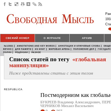
Ран
191
Ста
СВЕЖИЙ НОМЕР
О ЖУРНАЛЕ
АРХИВ
|
|
|
№1/2021
ANNOTATIONS AND KEY WORDS
АННОТАЦИИ И КЛЮЧЕВЫЕ СЛОВА
ОБЩЕ
|
|
|
|
|
ВЕЧНО
ДЛЯ ПАМЯТИ
ИЗ КНИГ
МИРОВАЯ АРЕНА
ПОЛОЖЕНИЕ ДЕЛ
ГОСУДАР
|
|
ПОЛЯХ
РЕЦЕНЗИИ
РАЗНОЕ
Список статей по тегу
«глобальная
манипуляция»
Ниже представлены статьи с этим тегом
RESPUBLICA
Постмодернизм как глобаль
БУКРЕЕВ Владимир Александрович
,
ПЕРЕ
ЧЕРНИКОВ Михаил Васильевич