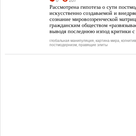
0
207
Рассмотрена гипотеза о сути постмо
искусственно создаваемой и внедря
сознание мировоззренческой матриц
гражданским обществом «развязывае
выводя последнюю из­под критики с
глобальная манипуляция
,
картина мира
,
когнити
постмодернизм
,
правящие элиты