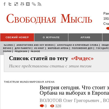
Ран
191
Ста
СВЕЖИЙ НОМЕР
О ЖУРНАЛЕ
АРХИВ
|
|
|
№1/2021
ANNOTATIONS AND KEY WORDS
АННОТАЦИИ И КЛЮЧЕВЫЕ СЛОВА
ОБЩЕ
|
|
|
|
|
ВЕЧНО
ДЛЯ ПАМЯТИ
ИЗ КНИГ
МИРОВАЯ АРЕНА
ПОЛОЖЕНИЕ ДЕЛ
ГОСУДАР
|
|
ПОЛЯХ
РЕЦЕНЗИИ
РАЗНОЕ
Список статей по тегу
«Фидес»
Ниже представлены статьи с этим тегом
THEATRUM MUNDI/МИРОВАЯ АРЕНА
Венгрия сегодня. Что стоит 
Орбана на выборах в Европ
ВОЛОТОВ Олег Григорьевич
,
ВО
0
328