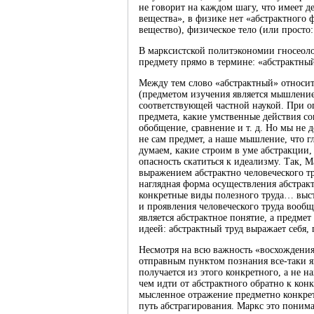
не говорит на каждом шагу, что имеет д
вещества», в физике нет «абстрактного ф
вещество), физическое тело (или просто:
В марксистской политэкономии гносеоло
предмету прямо в термине: «абстрактный
Между тем слово «абстрактный» относит
(предметом изучения является мышление)
соответствующей частной наукой. При о
предмета, какие умственные действия со
обобщение, сравнение и т. д. Но мы не 
не сам предмет, а наше мышление, что гл
думаем, какие строим в уме абстракции,
опасность скатиться к идеализму. Так, 
выражением абстрактно человеческого т
наглядная форма осуществления абстрак
конкретные виды полезного труда… выст
и проявления человеческого труда вооб
является абстрактное понятие, а предме
идеей: абстрактный труд выражает себя, п
Несмотря на всю важность «восхождения 
отправным пунктом познания все-таки яв
получается из этого конкретного, а не н
чем идти от абстрактного обратно к конк
мысленное отражение предметно конкрет
путь абстрагирования. Маркс это поним