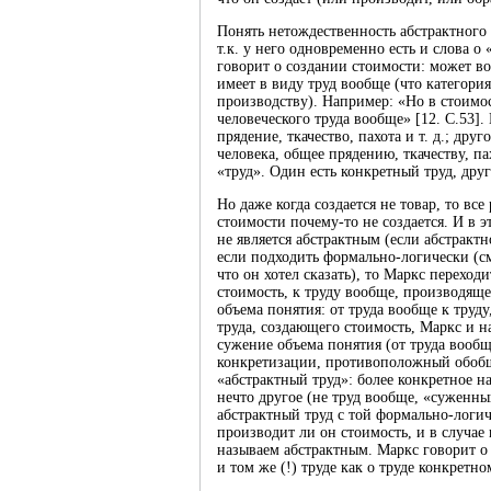
Понять нетождественность абстрактного 
т.к. у него одновременно есть и слова о 
говорит о создании стоимости: может в
имеет в виду труд вообще (что категория
производству). Например: «Но в стоимос
человеческого труда вообще» [12. С.53].
прядение, ткачество, пахота и т. д.; др
человека, общее прядению, ткачеству, п
«труд». Один есть конкретный труд, друг
Но даже когда создается не товар, то все
стоимости почему-то не создается. И в 
не является абстрактным (если абстракт
если подходить формально-логически (смо
что он хотел сказать), то Маркс перехо
стоимость, к труду вообще, производящ
объема понятия: от труда вообще к труд
труда, создающего стоимость, Маркс и н
сужение объема понятия (от труда вообще
конкретизации, противоположный обобщ
«абстрактный труд»: более конкретное 
нечто другое (не труд вообще, «суженн
абстрактный труд с той формально-логич
производит ли он стоимость, и в случае
называем абстрактным. Маркс говорит о
и том же (!) труде как о труде конкретно