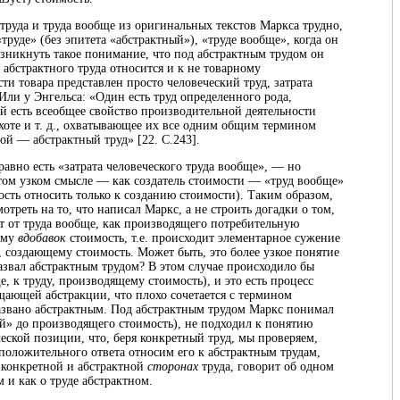
труда и труда вообще из оригинальных текстов Маркса трудно,
«труде» (без эпитета «абстрактный»), «труде вообще», когда он
озникнуть такое понимание, что под абстрактным трудом он
 абстрактного труда относится и к не товарному
ти товара представлен просто человеческий труд, затрата
 Или у Энгельса: «Один есть труд определенного рода,
угой есть всеобщее свойство производительной деятельности
ахоте и т. д., охватывающее их все одним общим термином
ой — абстрактный труд» [22. С.243].
 равно есть «затрата человеческого труда вообще», — но
этом узком смысле — как создатель стоимости — «труд вообще»
ность относить только к созданию стоимости). Таким образом,
треть на то, что написал Маркс, а не строить догадки о том,
дит от труда вообще, как производящего потребительную
ему
вдобавок
стоимость, т.е. происходит элементарное сужение
у, создающему стоимость. Может быть, это более узкое понятие
азвал абстрактным трудом? В этом случае происходило бы
, к труду, производящему стоимость), и это есть процесс
ающей абстракции, что плохо сочетается с термином
названо абстрактным. Под абстрактным трудом Маркс понимал
ый» до производящего стоимость), не подходил к понятию
еской позиции, что, беря конкретный труд, мы проверяем,
 положительного ответа относим его к абстрактным трудам,
 конкретной и абстрактной
сторонах
труда, говорит об одном
м и как о труде абстрактном.