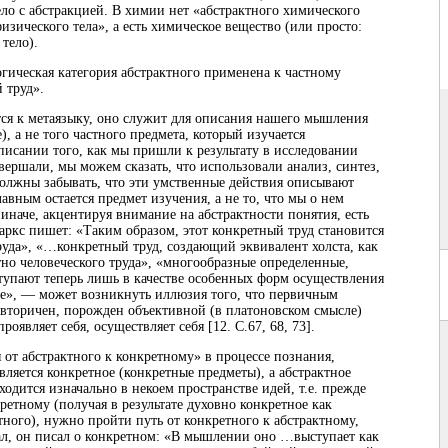
ело с абстракцией. В химии нет «абстрактного химического
изического тела», а есть химическое вещество (или просто:
 тело).
гическая категория абстрактного применена к частному
 труд».
ся к метаязыку, оно служит для описания нашего мышления
, а не того частного предмета, который изучается
писании того, как мы пришли к результату в исследовании
вершали, мы можем сказать, что использовали анализ, синтез,
должны забывать, что эти умственные действия описывают
авным остается предмет изучения, а не то, что мы о нем
 иначе, акцентируя внимание на абстрактности понятия, есть
Маркс пишет: «Таким образом, этот конкретный труд становится
руда», «…конкретный труд, создающий эквивалент холста, как
тно человеческого труда», «многообразные определенные,
упают теперь лишь в качестве особенных форм осуществления
ще», — может возникнуть иллюзия того, что первичным
т вторичен, порожден объективной (в платоновском смысле)
роявляет себя, осуществляет себя [12. С.67, 68, 73].
от абстрактного к конкретному» в процессе познания,
ляется конкретное (конкретные предметы), а абстрактное
аходится изначально в некоем пространстве идей, т.е. прежде
ретному (получая в результате духовно конкретное как
ного), нужно пройти путь от конкретного к абстрактному,
ал, он писал о конкретном: «В мышлении оно …выступает как