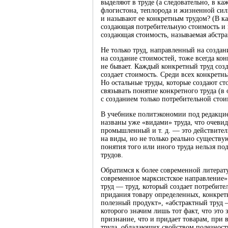
выделяют в труде (а следовательно, в к
флогистона, теплорода и жизненной сил
и называют ее конкретным трудом? (В ка
создающая потребительную стоимость и 
создающая стоимость, называемая абстр
Не только труд, направленный на создан
на создание стоимостей, тоже всегда ко
не бывает. Каждый конкретный труд соз
создает стоимость. Среди всех конкретны
Но остальные труды, которые создают ст
связывать понятие конкретного труда (в
с созданием только потребительной сто
В учебнике политэкономии под редакцие
названы уже «видами» труда, что очевид
промышленный и т. д. — это действител
на виды, но не только реально существ
понятия того или иного труда нельзя по
трудов.
Обратимся к более современной литерату
современное марксистское направление»
труд — труд, который создает потребите
придания товару определенных, конкретн
полезный продукт», «абстрактный труд 
которого значим лишь тот факт, что это
признание, что и придает товарам, при 
труда, обладающих свойством полезности