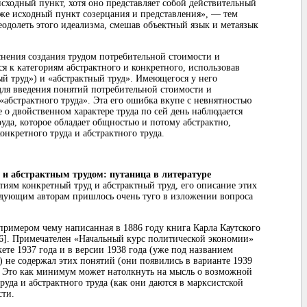
к исходный пункт, хотя оно представляет собой действительный
кже исходный пункт созерцания и представления», — тем
реодолеть этого идеализма, смешав объектный язык и метаязык
снения создания трудом потребительной стоимости и
я к категориям абстрактного и конкретного, использовав
й труд») и «абстрактный труд». Имеющегося у него
для введения понятий потребительной стоимости и
«абстрактного труда». Эта его ошибка вкупе с невнятностью
е о двойственном характере труда по сей день наблюдается
уда, которое обладает общностью и потому абстрактно,
нкретного труда и абстрактного труда.
 и абстрактным трудом: путаница в
литературе
тиям конкретный труд и абстрактный труд, его описание этих
едующим авторам пришлось очень туго в изложении вопроса
примером чему написанная в 1886 году книга Карла Каутского
6]. Примечателен «Начальный курс политической экономии»
кете 1937 года и в версии 1938 года (уже под названием
 не содержал этих понятий (они появились в варианте 1939
]. Это как минимум может натолкнуть на мысль о возможной
руда и абстрактного труда (как они даются в марксистской
сти.