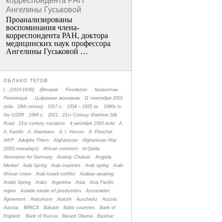
корреспондента РАН
Ангелины Гуськовой
Проанализированы
воспоминания члена­
корреспондента РАН, доктора
медицинских наук профессора
Ангелины Гуськовой …
ОБЛАКО ТЕГОВ
(
(1919-1939);
(Вторая
. Revolution
. Казахстан
.
Революция
. Цифровая экономика
11 сентября 2001
года
18th century
1917 г.
1934 – 1935 гг.
1960s in
the USSR
1968 г.
2021
21st Century Maritime Silk
Road
21st century socialism
4 октября 1993 года
A.
A. Karelin
A. Atambaev
A. I. Herzen
A. Pinochet
AKP
Adolphe Thiers
Afghanistan
Afghanistan War
(2001-nowadays)
African continent
Al-Qaida
Angela
Alternative for Germany
Anatoly Chubais
Merkel
Arab Spring
Arab countries
Arab spring
Arab-
African Union
Arab-Israeli conflict
Arabian awaking
Asia
Arabic Spring
Arabs
Argentina
Asia Pacific
Asiatic mode of production
region
Association
Agreement
Ataturkism
Atatürk
Auschwitz
Austria
BRICS
Austria.
Bakatin
Baltic countries
Bank of
Bashar
England.
Bank of Russia
Barack Obama