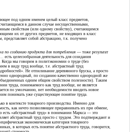
яющее под одним именем целый класс предметов,
 считающимся в данном случае несущественными,
нным свойствам (или одному свойству), считающимся
ющими их от других предметов, не входящих в класс
 представляет собой абстракцию, т.к. получено
ка по созданию продукта для потребления
— тоже результат
… есть целесообразная деятельность для созидания
. Когда мы говорим в политэкономии о труде (без
еем в виду труд вообще, т.е. абстрактный труд
дробностей». Не отпиливание деревянного бруска, а просто
твенно однородный, по созданию качественно однородной же
 объединенных одним общим свойством полезности). Таким
нии труда, понимаемого как труд вообще, не является
ается по умолчанию, нет необходимости вводить новое
д ним понимать уже существующее понятие труда.
ько в контексте товарного производства. Именно для
мость, как нечто позволяющее приравнивать их при обмене,
То есть «абстрактный труд» в понимании Маркса — это
вляет абстрактный труд просто с трудом. Это подтверждают и
ецифическая экономическая категория товарного
бниках, в которых есть понятие абстрактного труда, говорится,
азует) стоимость.