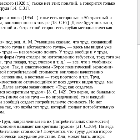
ского (1928 г.) также нет этих понятий, а говорится только
руда [14. С.31].
ровитянова (1954 г.) тоже есть «стороны»: «Абстрактный и
, воплощенного в товаре [18. С.67]. Далее будет показано,
ретной и абстрактной сторон есть грубая методологическая
» под ред. А. М. Румянцева сказано, что труд, создающий
етного труда и абстрактного труда», — здесь мы видим уже
» труда — невозможно понять. У труда вообще и у труда,
е форм (труд столяра по изготовлению табуретки, труд того же
труд пекаря, труд слесаря и т. д.) — все, что в учебниках
дом. Так, в классическом «Курсе политической экономии»
аждой потребительной стоимости воплощен качественно
 сапожника, в костюме — труд портного и т.п. Труд,
качественно отличающийся от всех других видов труда, мы
. Далее авторы заканчивают: «Труд как создатель
ся конкретным трудом» [8. С. 142]. Это верно, но банально:
сть (иначе он не труд — по определению), то и каждый
да вообще) создает потребительную стоимость. Но нет
а так, что якобы тот труд, который создает потребительную
ом.
Труд, направленный на их [потребительных стоимостей]
кономия называет конкретным трудом» [21. С.369]. Но ведь
бительной стоимости! Получается, что труду дается второе
огически абсурдное действие. Или, может быть, авторы