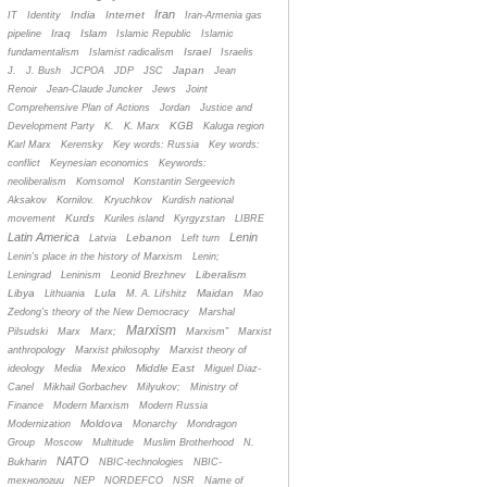
Iran
India
Internet
IT
Identity
Iran-Armenia gas
Iraq
Islam
pipeline
Islamic Republic
Islamic
Israel
fundamentalism
Islamist radicalism
Israelis
Japan
J.
J. Bush
JCPOA
JDP
JSC
Jean
Renoir
Jean-Claude Juncker
Jews
Joint
Comprehensive Plan of Actions
Jordan
Justice and
KGB
Development Party
K.
K. Marx
Kaluga region
Karl Marx
Kerensky
Key words: Russia
Key words:
conflict
Keynesian economics
Keywords:
neoliberalism
Komsomol
Konstantin Sergeevich
Aksakov
Kornilov.
Kryuchkov
Kurdish national
Kurds
movement
Kuriles island
Kyrgyzstan
LIBRE
Latin America
Lenin
Lebanon
Latvia
Left turn
Lenin's place in the history of Marxism
Lenin;
Liberalism
Leningrad
Leninism
Leonid Brezhnev
Libya
Lula
Maidan
Lithuania
M. A. Lifshitz
Mao
Zedong's theory of the New Democracy
Marshal
Marxism
Pilsudski
Marx
Marx;
Marxism”
Marxist
anthropology
Marxist philosophy
Marxist theory of
Mexico
Middle East
ideology
Media
Miguel Diaz-
Canel
Mikhail Gorbachev
Milyukov;
Ministry of
Finance
Modern Marxism
Modern Russia
Moldova
Modernization
Monarchy
Mondragon
Group
Moscow
Multitude
Muslim Brotherhood
N.
NATO
Bukharin
NBIC-technologies
NBIC-
технологии
NEP
NORDEFCO
NSR
Name of