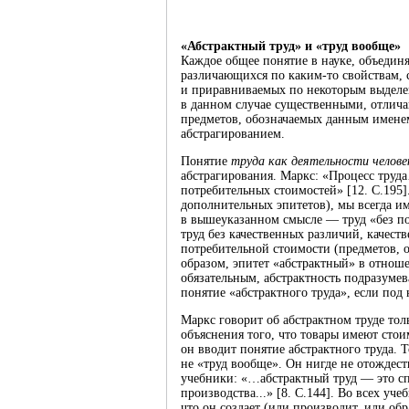
«Абстрактный труд» и «труд вообще»
Каждое общее понятие в науке, объедин
различающихся по каким-то свойствам,
и приравниваемых по некоторым выделе
в данном случае существенными, отлича
предметов, обозначаемых данным именем,
абстрагированием.
Понятие
труда как деятельности челове
абстрагирования. Маркс: «Процесс труда
потребительных стоимостей» [12. С.195]
дополнительных эпитетов), мы всегда им
в вышеуказанном смысле — труд «без по
труд без качественных различий, качес
потребительной стоимости (предметов,
образом, эпитет «абстрактный» в отноше
обязательным, абстрактность подразумев
понятие «абстрактного труда», если по
Маркс говорит об абстрактном труде тол
объяснения того, что товары имеют стои
он вводит понятие абстрактного труда. 
не «труд вообще». Он нигде не отождест
учебники: «…абстрактный труд — это сп
производства...» [8. С.144]. Во всех уче
что он создает (или производит, или обр