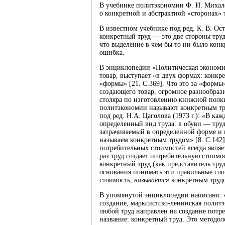
В учебнике политэкономии Ф. И. Михалев
о конкретной и абстрактной «сторонах» т
В известном учебнике под ред. К. В. Ост
конкретный труд — это две стороны труда
что выделение в чем бы то ни было конк
ошибка.
В энциклопедии «Политическая экономия
товар, выступает «в двух формах: конкр
«формы» [21. С.369]. Что это за «формы
создающего товар, огромное разнообрази
столяра по изготовлению книжной полки, 
политэкономии называют конкретным тру
под ред. Н.А. Цаголова (1973 г.): «В к
определенный вид труда: в обуви — труд
затрачиваемый в определенной форме и 
называем конкретным трудом» [8. С.142]
потребительных стоимостей всегда являет
раз труд создает потребительную стоимо
конкретный труд (как представитель тру
основания понимать эти правильные слов
стоимость,
называется
конкретным труд
В упомянутой энциклопедии написано: «
создание, марксистско-ленинская политэ
любой труд направлен на создание потре
название: конкретный труд. Это методол