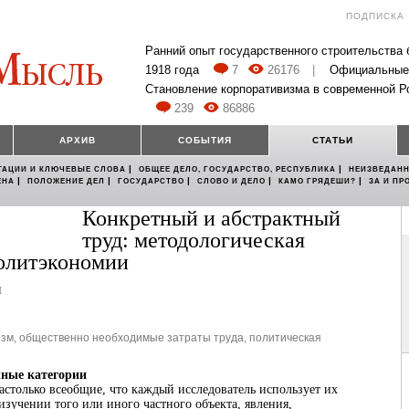
ПОДПИСКА
Ранний опыт государственного строительства
1918 года
7
26176
|
Официальные
Становление корпоративизма в современной Р
239
86886
АРХИВ
СОБЫТИЯ
СТАТЬИ
|
|
ТАЦИИ И КЛЮЧЕВЫЕ СЛОВА
ОБЩЕЕ ДЕЛО, ГОСУДАРСТВО, РЕСПУБЛИКА
НЕИЗВЕДАНН
|
|
|
|
|
ЕНА
ПОЛОЖЕНИЕ ДЕЛ
ГОСУДАРСТВО
СЛОВО И ДЕЛО
КАМО ГРЯДЕШИ?
ЗА И ПР
Конкретный и абстрактный
труд: методологическая
олитэкономии
ч
изм
,
общественно необходимые затраты труда
,
политическая
ные категории
астолько всеобщие, что каждый исследователь использует их
зучении того или иного частного объекта, явления,