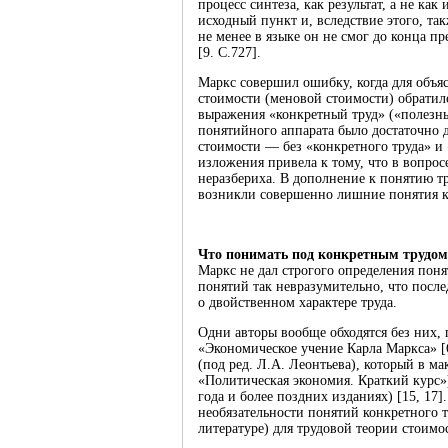
процесс синтеза, как результат, а не ка
исходный пункт и, вследствие этого, та
не менее в языке он не смог до конца п
[9. С.727].
Маркс совершил ошибку, когда для объя
стоимости (меновой стоимости) обратилс
выражения «конкретный труд» («полезны
понятийного аппарата было достаточно 
стоимости — без «конкретного труда» и 
изложения привела к тому, что в вопрос
неразбериха. В дополнение к понятию тр
возникли совершенно лишние понятия ко
Что понимать под конкретным трудом
Маркс не дал строгого определения поня
понятий так невразумительно, что посл
о двойственном характере труда.
Одни авторы вообще обходятся без них, 
«Экономическое учение Карла Маркса» [
(под ред. Л.А. Леонтьева), который в ма
«Политическая экономия. Краткий курс»)
года и более поздних изданиях) [15, 17
необязательности понятий конкретного т
литературе) для трудовой теории стоимо