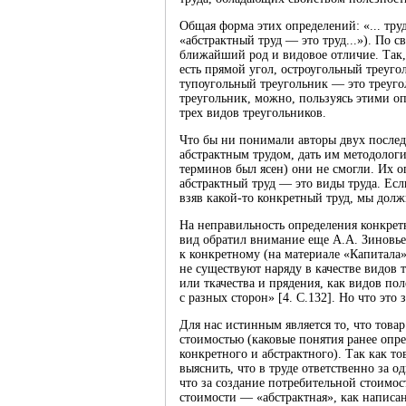
Общая форма этих определений: «... труд
«абстрактный труд — это труд...»). По 
ближайший род и видовое отличие. Так,
есть прямой угол, остроугольный треуго
тупоугольный треугольник — это треугол
треугольник, можно, пользуясь этими оп
трех видов треугольников.
Что бы ни понимали авторы двух послед
абстрактным трудом, дать им методолог
терминов был ясен) они не смогли. Их о
абстрактный труд — это виды труда. Есл
взяв какой-то конкретный труд, мы долж
На неправильность определения конкретн
вид обратил внимание еще А.А. Зиновьев
к конкретному (на материале «Капитала»
не существуют наряду в качестве видов 
или ткачества и прядения, как видов пол
с разных сторон» [4. С.132]. Но что это 
Для нас истинным является то, что това
стоимостью (каковые понятия ранее опр
конкретного и абстрактного). Так как т
выяснить, что в труде ответственно за о
что за создание потребительной стоимост
стоимости — «абстрактная», как написа