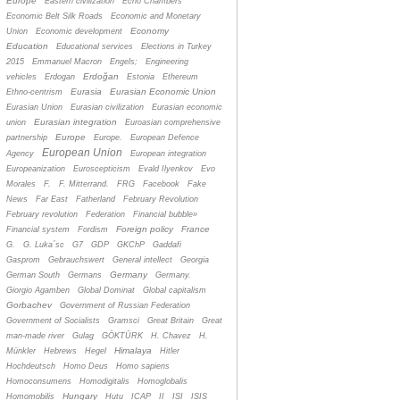
Europe
Eastern civilization
Echo Chambers
Economic Belt Silk Roads
Economic and Monetary
Economy
Union
Economic development
Education
Educational services
Elections in Turkey
2015
Emmanuel Macron
Engels;
Engineering
Erdoğan
vehicles
Erdogan
Estonia
Ethereum
Eurasia
Eurasian Economic Union
Ethno-centrism
Eurasian Union
Eurasian civilization
Eurasian economic
Eurasian integration
union
Euroasian comprehensive
Europe
partnership
Europe.
European Defence
European Union
Agency
European integration
Europeanization
Euroscepticism
Evald Ilyenkov
Evo
Morales
F.
F. Mitterrand.
FRG
Facebook
Fake
News
Far East
Fatherland
February Revolution
February revolution
Federation
Financial bubble»
Foreign policy
France
Financial system
Fordism
G.
G. Luka´sc
G7
GDP
GKChP
Gaddafi
Gasprom
Gebrauchswert
General intellect
Georgia
Germany
German South
Germans
Germany.
Giorgio Agamben
Global Dominat
Global capitalism
Gorbachev
Government of Russian Federation
Government of Socialists
Gramsci
Great Britain
Great
man-made river
Gulag
GÖKTÜRK
H. Chavez
H.
Himalaya
Münkler
Hebrews
Hegel
Hitler
Hochdeutsch
Homo Deus
Homo sapiens
Homoconsumens
Homodigitalis
Homoglobalis
Hungary
Homomobilis
Hutu
ICAP
II
ISI
ISIS