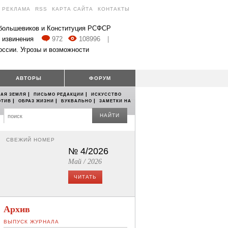
РЕКЛАМА
RSS
КАРТА САЙТА
КОНТАКТЫ
 большевиков и Конституция РСФСР
 извинения
972
108996
|
оссии. Угрозы и возможности
АВТОРЫ
ФОРУМ
|
|
АЯ ЗЕМЛЯ
ПИСЬМО РЕДАКЦИИ
ИСКУССТВО
|
|
|
ОТИВ
ОБРАЗ ЖИЗНИ
БУКВАЛЬНО
ЗАМЕТКИ НА
НАЙТИ
СВЕЖИЙ НОМЕР
№ 4/2026
Май / 2026
ЧИТАТЬ
Архив
ВЫПУСК ЖУРНАЛА