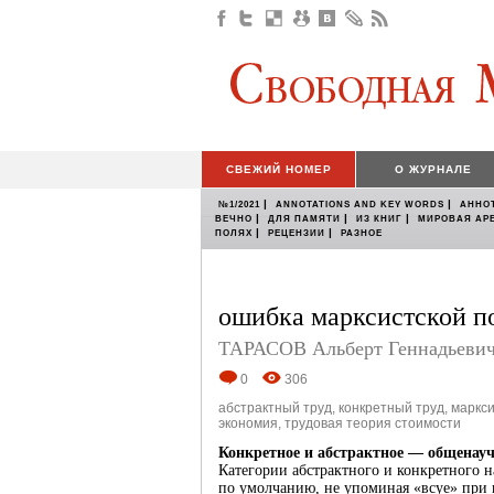
СВЕЖИЙ НОМЕР
О ЖУРНАЛЕ
|
|
№1/2021
ANNOTATIONS AND KEY WORDS
АННО
|
|
|
ВЕЧНО
ДЛЯ ПАМЯТИ
ИЗ КНИГ
МИРОВАЯ АР
|
|
ПОЛЯХ
РЕЦЕНЗИИ
РАЗНОЕ
ошибка марксистской п
ТАРАСОВ Альберт Геннадьеви
0
306
абстрактный труд
,
конкретный труд
,
маркс
экономия
,
трудовая теория стоимости
Конкретное и абстрактное
— общенауч
Категории абстрактного и конкретного н
по умолчанию, не упоминая «всуе» при и