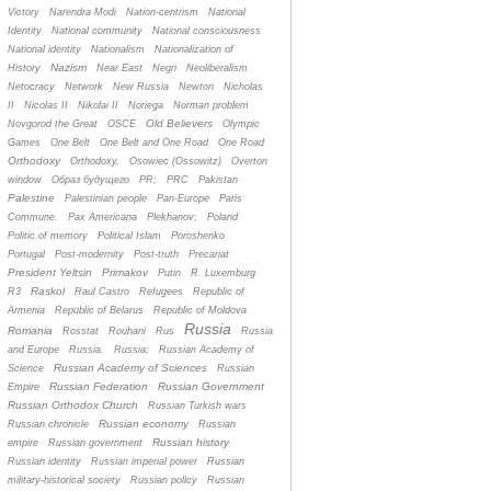
Victory
Narendra Modi
Nation-centrism
National
Identity
National community
National consciousness
National identity
Nationalism
Nationalization of
Nazism
History
Near East
Negri
Neoliberalism
Netocracy
Network
New Russia
Newton
Nicholas
II
Nicolas II
Nikolai II
Noriega
Norman problem
Old Believers
Novgorod the Great
OSCE
Olympic
Games
One Belt
One Belt and One Road
One Road
Orthodoxy
Orthodoxy.
Osowiec (Ossowitz)
Overton
window
Oбраз будущего
PR;
PRC
Pakistan
Palestine
Palestinian people
Pan-Europe
Paris
Commune.
Pax Americana
Plekhanov;
Poland
Politic of memory
Political Islam
Poroshenko
Portugal
Post-modernity
Post-truth
Precariat
President Yeltsin
Primakov
Putin
R. Luxemburg
Raskol
R3
Raul Castro
Refugees
Republic of
Armenia
Republic of Belarus
Republic of Moldova
Russia
Romania
Rosstat
Rouhani
Rus
Russia
and Europe
Russia.
Russia;
Russian Academy of
Russian Academy of Sciences
Science
Russian
Russian Federation
Russian Government
Empire
Russian Orthodox Church
Russian Turkish wars
Russian economy
Russian chronicle
Russian
Russian history
empire
Russian government
Russian identity
Russian imperial power
Russian
military-historical society
Russian policy
Russian