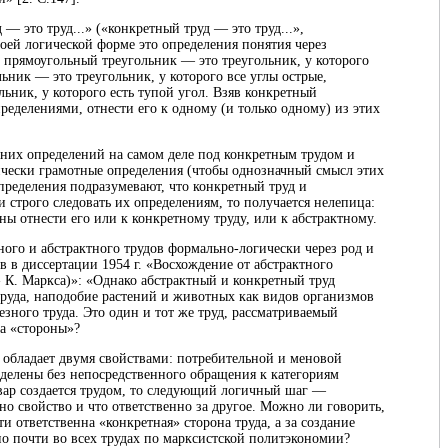
 — это труд...» («конкретный труд — это труд...»,
своей логической форме это определения понятия через
 прямоугольный треугольник — это треугольник, у которого
льник — это треугольник, у которого все углы острые,
ьник, у которого есть тупой угол. Взяв конкретный
ределениями, отнести его к одному (и только одному) из этих
них определений на самом деле под конкретным трудом и
ически грамотные определения (чтобы однозначный смысл этих
пределения подразумевают, что конкретный труд и
и строго следовать их определениям, то получается нелепица:
ны отнести его или к конкретному труду, или к абстрактному.
ого и абстрактного трудов формально-логически через род и
 в диссертации 1954 г. «Восхождение от абстрактного
 К. Маркса)»: «Однако абстрактный и конкретный труд
труда, наподобие растений и животных как видов организмов
езного труда. Это один и тот же труд, рассматриваемый
за «стороны»?
р обладает двумя свойствами: потребительной и меновой
еделены без непосредственного обращения к категориям
овар создается трудом, то следующий логичный шаг —
дно свойство и что ответственно за другое. Можно ли говорить,
и ответственна «конкретная» сторона труда, а за создание
но почти во всех трудах по марксистской политэкономии?