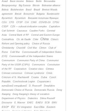
Asad
Basic income
Belarus
Berlin
Bessarabia
Bezpopovtsy
Big Eurasia
Bitcoin
Bolivarian alliance
Bolshevism
Brazil
Bolivia
Brasil
Bretton Woods
Brexit
agreement
Brzezinski
Bulgaria
Bundeswehr
Byzantism
Byzantium
Bнешняя политика Франции
COVID-19
CDU
CFD
CFSP
CIA
CNKI
CPSU
CSDP
CZК — cultural-zivilization complex
Capitalism
Central
Carl Schmitt
Caucasus
Caudine Forks
Asia
Central Bank of RF
Central and Eastern Europe
China
CentralAsia.
Ch. de Gaulle
Chile
China's
Reform and Opening policy
Choice of Russia
Christianity
Churchill
Civil War
Clinton
Club of
Rome
Cold War
Commonwealth of Independent States
(CIS)
Commonwealth of the Independent States
Communism
Communist Party of China
Communist
Party of the USSR (CSPU)
Communists
Constitution
Crimea
of the RF
Corporatism
Creative class
Crisis
Crimean consensus
Crimean syndrome
Cuba
Criticism of N. Machiavelli
Croatia
Czech
Republic
Czechoslovak Legion
Cоциализм с
китайской спецификой
D. Rousseff
Deepfakes
Democratic Choice of Russia
Democratic Russia
Deng
Xiaoping
Deng Xiaoping's theory of socialism
Department of Physics
Dialectics
Dilma Rouseff
EAEU
Discourse
E. Macron
EAEC
ECB
EMU
EU
ESOP
Eastern
EU integration
East-Elbia