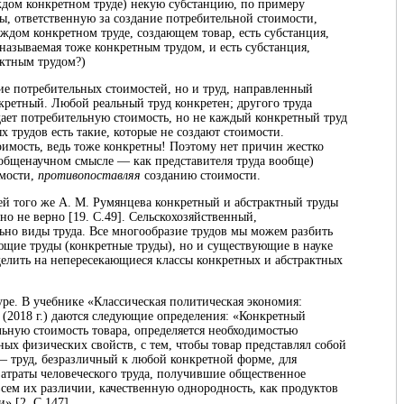
аждом конкретном труде) некую субстанцию, по примеру
ы, ответственную за создание потребительной стоимости,
ждом конкретном труде, создающем товар, есть субстанция,
называемая тоже конкретным трудом, и есть субстанция,
актным трудом?)
ие потребительных стоимостей, но и труд, направленный
нкретный. Любой реальный труд конкретен; другого труда
дает потребительную стоимость, но не каждый конкретный труд
х трудов есть такие, которые не создают стоимости.
оимость, ведь тоже конкретны! Поэтому нет причин жестко
 общенаучном смысле — как представителя труда вообще)
имости,
противопоставляя
созданию стоимости.
й того же А. М. Румянцева конкретный и абстрактный труды
но не верно [19. С.49]. Сельскохозяйственный,
ьно виды труда. Все многообразие трудов мы можем разбить
ующие труды (конкретные труды), но и существующие в науке
делить на непересекающиеся классы конкретных и абстрактных
ре. В учебнике «Классическая политическая экономия:
 (2018 г.) даются следующие определения: «Конкретный
льную стоимость товара, определяется необходимостью
ых физических свойств, с тем, чтобы товар представлял собой
— труд, безразличный к любой конкретной форме, для
 затраты человеческого труда, получившие общественное
всем их различии, качественную однородность, как продуктов
» [2. С.147].