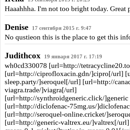
Haaahhha. I'm not too bright today. Great 
Denise
17 сентября 2015 г. 9:47
No qustieon this is the place to get this inf
Judithcox
19 января 2017 г. 17:19
wh0cd330078 [url=http://tetracycline20.top
[url=http://ciprofloxacin.gdn/]cipro[/url] [
sleep.party/]seroquel[/url] [url=http://ca
viagra.trade/]viagra[/url]
[url=http://synthroidgeneric.click/]generic 
[url=http://diclofenac-75mg.us/]diclofenac
[url=http://seroquel-online.cricket/]seroque
[url=http://generic-valtrex.eu/]valtrex[/url]