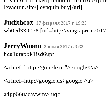
cream-0-1.cricket/]tretinoin cream 0.01[/ur
levaquin.site/]levaquin buy[/url]
Judithcox
27 февраля 2017 г. 19:23
wh0cd330078 [url=http://viagraprice2017.c
JerryWoono
3 июля 2017 г. 3:33
hcu1uraxbk1isd6upf
<a href="http://google.us">google</a>
<a href=http://google.us>google</a>
a4pp66uaeavwmv4uqc