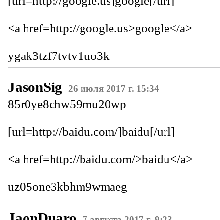
[url=http://google.us]google[/url]
<a href=http://google.us>google</a>
ygak3tzf7tvtv1uo3k
JasonSig
26 июля 2017 г. 15:34
85r0ye8chw59mu20wp
[url=http://baidu.com/]baidu[/url]
<a href=http://baidu.com/>baidu</a>
uz05one3kbhm9wmaeg
JaonDuaro
7 августа 2017 г. 9:23