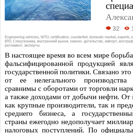
специ
Алекс
32
Engineering vehicles
,
WTO
,
certification
,
counterfeit
,
domestic market
,
experts
,
i
ВТО
,
Спецтехника
,
внутренний рынок
,
законо- дательство
,
импорт
,
контраф
регламент
,
эксперты
В настоящее время во всем мире борьба
фальсифицированной продукцией явля
государственной политики. Связано это 
от ее нелегального производства
сравнимы с оборотами от торговли нар
а также доходами от добычи нефти. От
как крупные производители, так и пред
среднего бизнеса, а государствен
страны ежегодно недополучает миллиа
налоговых поступлений. По официа