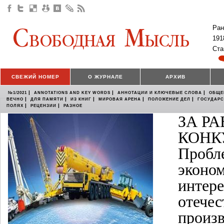
Ран
191
Ста
СВЕЖИЙ НОМЕР
О ЖУРНАЛЕ
АРХИВ
|
|
|
№1/2021
ANNOTATIONS AND KEY WORDS
АННОТАЦИИ И КЛЮЧЕВЫЕ СЛОВА
ОБЩЕ
|
|
|
|
|
ВЕЧНО
ДЛЯ ПАМЯТИ
ИЗ КНИГ
МИРОВАЯ АРЕНА
ПОЛОЖЕНИЕ ДЕЛ
ГОСУДАР
|
|
ПОЛЯХ
РЕЦЕНЗИИ
РАЗНОЕ
ЗА Р
КОНК
Пробл
эконо
интере
отече
произ