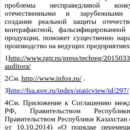
проблемы несправедливой кон
отечественными и зарубежными п
создание реальной защиты отечест
контрафактной, фальсифицированной 
продукции, поможет существенно нара
производство на ведущих предприятиях
1
http://www.rgtr.ru/press/techreg/2015033
auditora/
2
См
.
http://www.infox.ru/
.
3
http
://
fsa
.
gov
.
ru
/
index
/
staticview
/
id
/297/
4
См
. Приложение к Соглашению межд
РФ, Правительством Республи
Правительством Республики Казахстан о
от 10.10.2014) «О порядке перемещ