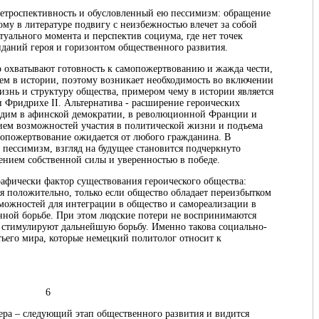
ретроспективность и обусловленный ею пессимизм: обращение
му в литературе подвигу с неизбежностью влечет за собой
уального момента и перспектив социума, где нет точек
даний героя и горизонтом общественного развития.
во охватывают готовность к самопожертвованию и жажда чести,
ием в истории, поэтому возникает необходимость во включении
жизнь и структуру общества, примером чему в истории является
и Фридрихе II. Альтернатива - расширение героических
видим в афинской демократии, в революционной Франции и
нием возможностей участия в политической жизни и подъема
мопожертвование ожидается от любого гражданина. В
т пессимизм, взгляд на будущее становится подчеркнуто
нием собственной силы и уверенностью в победе.
афически фактор существования героического общества:
я положительно, только если общество обладает переизбытком
можностей для интеграции в общество и самореализации в
енной борьбе. При этом людские потери не воспринимаются
 стимулируют дальнейшую борьбу. Именно такова социально-
тьего мира, которые немецкий политолог относит к
6
ера – следующий этап общественного развития и видится