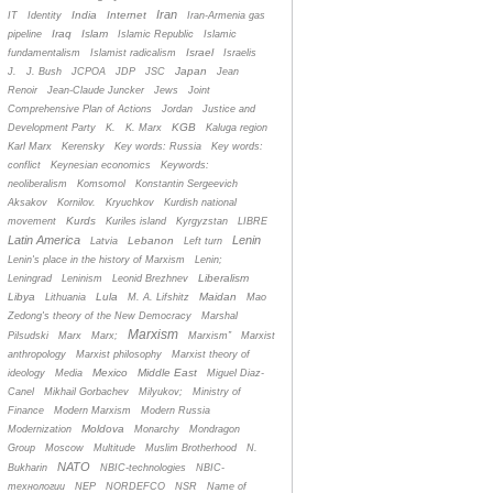
Iran
India
Internet
IT
Identity
Iran-Armenia gas
Iraq
Islam
pipeline
Islamic Republic
Islamic
Israel
fundamentalism
Islamist radicalism
Israelis
Japan
J.
J. Bush
JCPOA
JDP
JSC
Jean
Renoir
Jean-Claude Juncker
Jews
Joint
Comprehensive Plan of Actions
Jordan
Justice and
KGB
Development Party
K.
K. Marx
Kaluga region
Karl Marx
Kerensky
Key words: Russia
Key words:
conflict
Keynesian economics
Keywords:
neoliberalism
Komsomol
Konstantin Sergeevich
Aksakov
Kornilov.
Kryuchkov
Kurdish national
Kurds
movement
Kuriles island
Kyrgyzstan
LIBRE
Latin America
Lenin
Lebanon
Latvia
Left turn
Lenin's place in the history of Marxism
Lenin;
Liberalism
Leningrad
Leninism
Leonid Brezhnev
Libya
Lula
Maidan
Lithuania
M. A. Lifshitz
Mao
Zedong's theory of the New Democracy
Marshal
Marxism
Pilsudski
Marx
Marx;
Marxism”
Marxist
anthropology
Marxist philosophy
Marxist theory of
Mexico
Middle East
ideology
Media
Miguel Diaz-
Canel
Mikhail Gorbachev
Milyukov;
Ministry of
Finance
Modern Marxism
Modern Russia
Moldova
Modernization
Monarchy
Mondragon
Group
Moscow
Multitude
Muslim Brotherhood
N.
NATO
Bukharin
NBIC-technologies
NBIC-
технологии
NEP
NORDEFCO
NSR
Name of