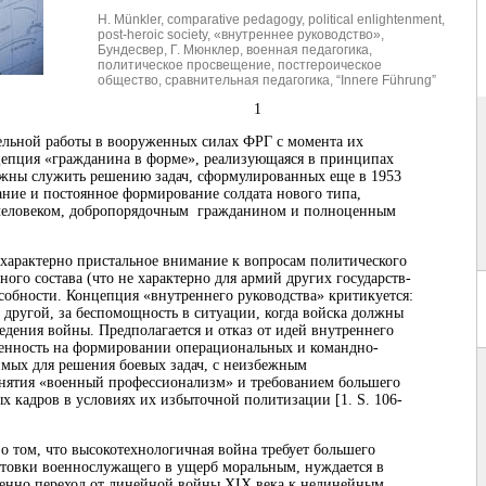
H. Münkler
,
comparative pedagogy
,
political enlightenment
,
post-heroic society
,
«внутреннее руководство»
,
Бундесвер
,
Г. Мюнклер
,
военная педагогика
,
политическое просвещение
,
постгероическое
общество
,
сравнительная педагогика
,
“Innere Führung”
1
ельной работы в вооруженных силах ФРГ с момента их
нцепция «гражданина в форме», реализующаяся в принципах
лжны служить решению задач, сформулированных еще в 1953
ание и постоянное формирование солдата нового типа,
человеком, добропорядочным гражданином и полноценным
характерно пристальное внимание к вопросам политического
ого состава (что не характерно для армий других государств-
собности. Концепция «внутреннего руководства» критикуется:
 с другой, за беспомощность в ситуации, когда войска должны
едения войны. Предполагается и отказ от идей внутреннего
ченность на формировании операциональных и командно-
мых для решения боевых задач, с неизбежным
нятия «военный профессионализм» и требованием большего
 кадров в условиях их избыточной политизации [1. S. 106-
о том, что высокотехнологичная война требует большего
отовки военнослужащего в ущерб моральным, нуждается в
менно переход от линейной войны XIX века к нелинейным