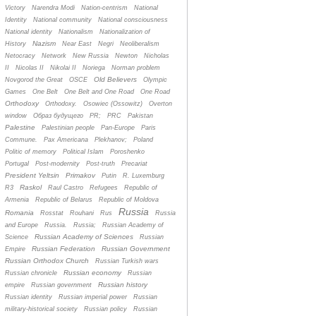
Victory
Narendra Modi
Nation-centrism
National
Identity
National community
National consciousness
National identity
Nationalism
Nationalization of
Nazism
History
Near East
Negri
Neoliberalism
Netocracy
Network
New Russia
Newton
Nicholas
II
Nicolas II
Nikolai II
Noriega
Norman problem
Old Believers
Novgorod the Great
OSCE
Olympic
Games
One Belt
One Belt and One Road
One Road
Orthodoxy
Orthodoxy.
Osowiec (Ossowitz)
Overton
window
Oбраз будущего
PR;
PRC
Pakistan
Palestine
Palestinian people
Pan-Europe
Paris
Commune.
Pax Americana
Plekhanov;
Poland
Politic of memory
Political Islam
Poroshenko
Portugal
Post-modernity
Post-truth
Precariat
President Yeltsin
Primakov
Putin
R. Luxemburg
Raskol
R3
Raul Castro
Refugees
Republic of
Armenia
Republic of Belarus
Republic of Moldova
Russia
Romania
Rosstat
Rouhani
Rus
Russia
and Europe
Russia.
Russia;
Russian Academy of
Russian Academy of Sciences
Science
Russian
Russian Federation
Russian Government
Empire
Russian Orthodox Church
Russian Turkish wars
Russian economy
Russian chronicle
Russian
Russian history
empire
Russian government
Russian identity
Russian imperial power
Russian
military-historical society
Russian policy
Russian