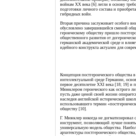
войнам ХХ века [6] легли в основу треб
подготовки личного состава и приобрет
гибридных войн.
Вторая причина заслуживает особого вн
обусловлено завершившейся сменой общ
героическому обществу пришло постгеро
общественного развития от догероическо
германской академической среде и влияе
идейного конструкта актуален для совр
Концепция постгероического общества в 
интеллектуальной среде Германии, осно
первое десятилетие XXI века [18; 19] и 
Мюнклером героического как острого ли
пусть даже ценой своей жизни опирается
наследия английской исторической школы
использовавшего термин «постгероичес
обществу [10].
Г. Мюнклер никогда не догматизировал 
инструмент, позволяющий лучше понять
универсальную модель общества. Наибол
архитектуры постгероического общества,