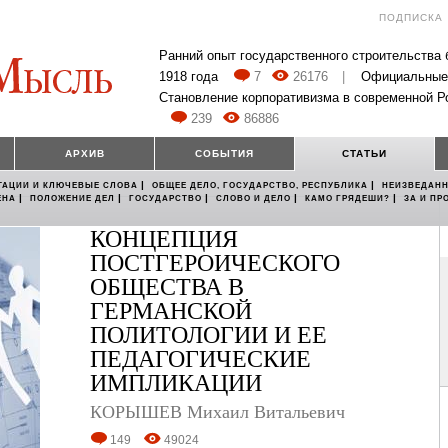
ПОДПИСКА
Ранний опыт государственного строительства
1918 года
7
26176
|
Официальные
Становление корпоративизма в современной Р
239
86886
АРХИВ
СОБЫТИЯ
СТАТЬИ
|
|
ТАЦИИ И КЛЮЧЕВЫЕ СЛОВА
ОБЩЕЕ ДЕЛО, ГОСУДАРСТВО, РЕСПУБЛИКА
НЕИЗВЕДАНН
|
|
|
|
|
ЕНА
ПОЛОЖЕНИЕ ДЕЛ
ГОСУДАРСТВО
СЛОВО И ДЕЛО
КАМО ГРЯДЕШИ?
ЗА И ПР
КОНЦЕПЦИЯ
ПОСТГЕРОИЧЕСКОГО
ОБЩЕСТВА В
ГЕРМАНСКОЙ
ПОЛИТОЛОГИИ И ЕЕ
ПЕДАГОГИЧЕСКИЕ
ИМПЛИКАЦИИ
КОРЫШЕВ Михаил Витальевич
149
49024