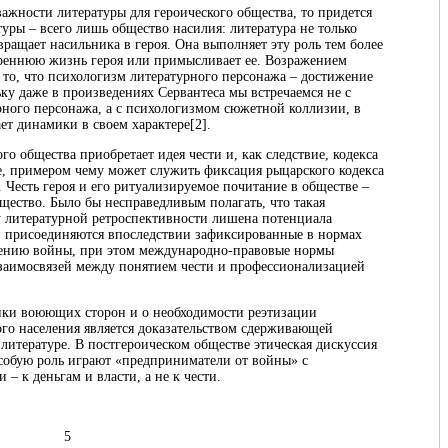
ажности литературы для героического общества, то придется
туры – всего лишь общество насилия: литература не только
вращает насильника в героя. Она выполняет эту роль тем более
треннюю жизнь героя или примысливает ее. Возражением
 то, что психологизм литературного персонажа – достижение
ку даже в произведениях Сервантеса мы встречаемся не с
ного персонажа, а с психологизмом сюжетной коллизии, в
ет динамики в своем характере
[2]
.
о общества приобретает идея чести и, как следствие, кодекса
ре, примером чему может служить фиксация рыцарского кодекса
. Честь героя и его ритуализируемое почитание в обществе –
щество. Было бы несправедливым полагать, что такая
у литературной ретроспективности лишена потенциала
ти присоединяются впоследствии зафиксированные в нормах
дению войны, при этом международно-правовые нормы
 взаимосвязей между понятием чести и профессионализацией
тики воюющих сторон и о необходимости реэтизации
го населения является доказательством сдерживающей
литературе. В постгероическом обществе этическая дискуссия
 особую роль играют «предприниматели от войны» с
 к деньгам и власти, а не к чести.
5