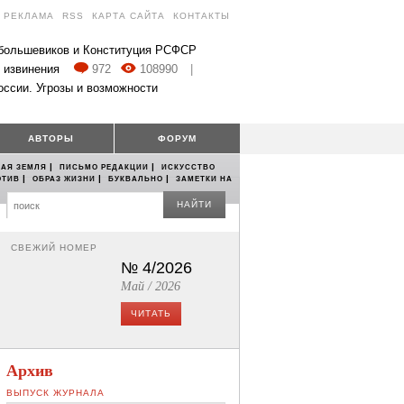
РЕКЛАМА
RSS
КАРТА САЙТА
КОНТАКТЫ
 большевиков и Конституция РСФСР
 извинения
972
108990
|
оссии. Угрозы и возможности
АВТОРЫ
ФОРУМ
|
|
АЯ ЗЕМЛЯ
ПИСЬМО РЕДАКЦИИ
ИСКУССТВО
|
|
|
ОТИВ
ОБРАЗ ЖИЗНИ
БУКВАЛЬНО
ЗАМЕТКИ НА
НАЙТИ
СВЕЖИЙ НОМЕР
№ 4/2026
Май / 2026
ЧИТАТЬ
Архив
ВЫПУСК ЖУРНАЛА