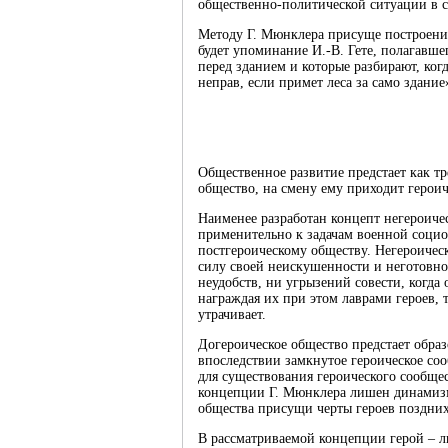
общественно-политической ситуации в с
Методу Г. Мюнклера присуще построение
будет упоминание И.-В. Гете, полагавше
перед зданием и которые разбирают, когд
неправ, если примет леса за само здание»
Общественное развитие предстает как тр
общество, на смену ему приходит героич
Наименее разработан концепт негероиче
применительно к задачам военной социол
постгероическому обществу. Негероическ
силу своей неискушенности и неготовн
неудобств, ни угрызений совести, когда
награждая их при этом лаврами героев, 
утрачивает.
Догероическое общество предстает образ
впоследствии замкнутое героическое со
для существования героического сообщест
концепции Г. Мюнклера лишен динамизм
общества присущи черты героев поздних
В рассматриваемой концепции герой – 