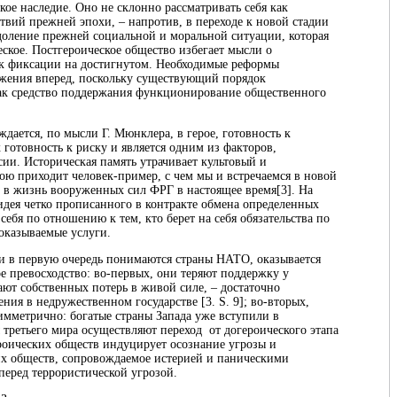
ое наследие. Оно не склонно рассматривать себя как
вий прежней эпохи, – напротив, в переходе к новой стадии
доление прежней социальной и моральной ситуации, которая
еское. Постгероическое общество избегает мысли о
 к фиксации на достигнутом. Необходимые реформы
ижения вперед, поскольку существующий порядок
как средство поддержания функционирование общественного
ждается, по мысли Г. Мюнклера, в герое, готовность к
готовность к риску и является одним из факторов,
и. Историческая память утрачивает культовый и
ою приходит человек-пример, с чем мы и встречаемся в новой
 в жизнь вооруженных сил ФРГ в настоящее время
[3]
. На
идея четко прописанного в контракте обмена определенных
 себя по отношению к тем, кто берет на себя обязательства по
оказываемые услуги.
и в первую очередь понимаются страны НАТО, оказывается
е превосходство: во-первых, они теряют поддержку у
ают собственных потерь в живой силе, – достаточно
ния в недружественном государстве [3. S. 9]; во-вторых,
имметрично: богатые страны Запада уже вступили в
ы третьего мира осуществляют переход от догероического этапа
ероических обществ индуцирует осознание угрозы и
х обществ, сопровождаемое истерией и паническими
перед террористической угрозой.