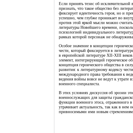
Если принять тезис об исключительной в
признать, что такое общество без литера
фиксирует идентичность героя, но и пре
успешно, чем глубже проникает во вну
против этой яркой мысли можно считать
литературы Новейшего времени, посколь
психологией индивидуального литератур
рамках которой персонаж не обнаружива
Особое значение в концепции героическог
чести, который фиксируется в литерату
в европейской литературе XII-XIII веков
элемент, интегрирующий героическое об
концепция героического общества в сил
развития: к литературному кодексу чес
международного права требования к ве
ведения войны вовсе не ведут к утрате
военного специалиста.
В этих условиях дискуссия об эрозии э
военнослужащих для защиты гражданско
функции военного этоса, отраженного в 
утрачивает актуальность, так как в нем
привносимыми ими новым стремлениями –