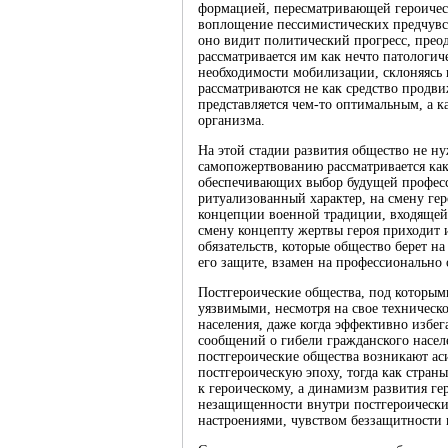
формацией, пересматривающей героическ
воплощение пессимистических предчувст
оно видит политический прогресс, прео
рассматривается им как нечто патологич
необходимости мобилизации, склоняясь
рассматриваются не как средство продв
представляется чем-то оптимальным, а 
организма.
На этой стадии развития общество не ну
самопожертвованию рассматривается как 
обеспечивающих выбор будущей професси
ритуализованный характер, на смену гер
концепции военной традиции, входящей
смену концепту жертвы героя приходит 
обязательств, которые общество берет на
его защите, взамен на профессионально 
Постгероические общества, под которым
уязвимыми, несмотря на свое техническо
населения, даже когда эффективно избег
сообщений о гибели гражданского населе
постгероические общества возникают ас
постгероическую эпоху, тогда как стран
к героическому, а динамизм развития г
незащищенности внутри постгероически
настроениями, чувством беззащитности 