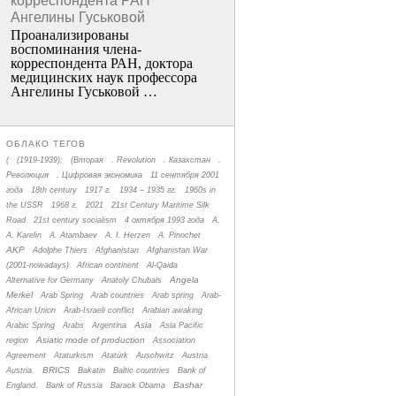
корреспондента РАН
Ангелины Гуськовой
Проанализированы
воспоминания члена­
корреспондента РАН, доктора
медицинских наук профессора
Ангелины Гуськовой …
ОБЛАКО ТЕГОВ
(
(1919-1939);
(Вторая
. Revolution
. Казахстан
.
Революция
. Цифровая экономика
11 сентября 2001
года
18th century
1917 г.
1934 – 1935 гг.
1960s in
the USSR
1968 г.
2021
21st Century Maritime Silk
Road
21st century socialism
4 октября 1993 года
A.
A. Karelin
A. Atambaev
A. I. Herzen
A. Pinochet
AKP
Adolphe Thiers
Afghanistan
Afghanistan War
(2001-nowadays)
African continent
Al-Qaida
Angela
Alternative for Germany
Anatoly Chubais
Merkel
Arab Spring
Arab countries
Arab spring
Arab-
African Union
Arab-Israeli conflict
Arabian awaking
Asia
Arabic Spring
Arabs
Argentina
Asia Pacific
Asiatic mode of production
region
Association
Agreement
Ataturkism
Atatürk
Auschwitz
Austria
BRICS
Austria.
Bakatin
Baltic countries
Bank of
Bashar
England.
Bank of Russia
Barack Obama