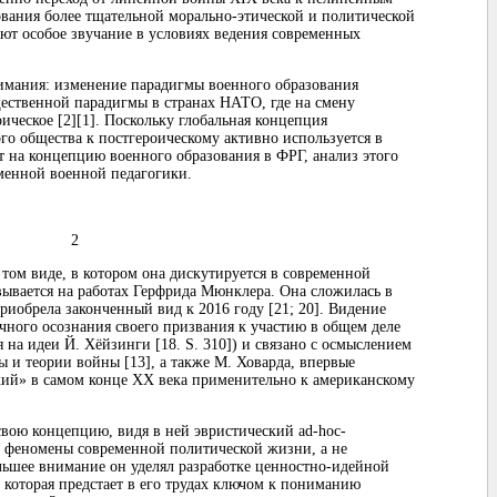
ования более тщательной морально-этической и политической
ают особое звучание в условиях ведения современных
имания: изменение парадигмы военного образования
ественной парадигмы в странах НАТО, где на смену
ическое [2]
[1]
. Поскольку глобальная концепция
го общества к постгероическому активно используется в
т на концепцию военного образования в ФРГ, анализ этого
еменной военной педагогики.
2
том виде, в котором она дискутируется в современной
вывается на работах Герфрида Мюнклера. Она сложилась в
приобрела законченный вид к 2016 году [21; 20]. Видение
чного осознания своего призвания к участию в общем деле
 на идеи Й. Хёйзинги [18. S. 310]) и связано с осмыслением
 и теории войны [13], а также М. Ховарда, впервые
кий» в самом конце XX века применительно к американскому
свою концепцию, видя в ней эвристический ad-hoc-
 феномены современной политической жизни, а не
ьшее внимание он уделял разработке ценностно-идейной
 которая предстает в его трудах ключом к пониманию