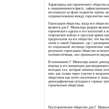
Характерны для героического общества 
к свершившемуся факту, зафиксированно
негативную на фоне подвигов оценку акт
соприкосновения между горизонтом ожи
Героизация общества, когда все общест
является для Г. Мюнклера редким явлен
героического идеала и его носителей в 
спартанское войско и прусская армия пр
предпосылок на все общество, что мы 
затем в самой Германии, где с расшире
по социальной лестнице героическое са
результате героизации общества исчезае
оптимистичным, оно проникается ощуще
В понимании Г. Мюнклера важен демогр
жертвы в его концепции рассматриваютс
молодых сил, которые лишены иных воз
нем, как только через участие в вооруж
обществом как нечто негативное и лишь
демографическая ситуация в странах тре
героическим обществам.
Постгероическое общество для Г. Мюнкл