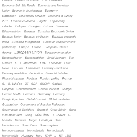
Europe
Eastern civilization
Echo Chambers
Economic Belt Silk Roads
Economic and Monetary
Economy
Union
Economic development
Education
Educational services
Elections in Turkey
2015
Emmanuel Macron
Engels;
Engineering
Erdoğan
vehicles
Erdogan
Estonia
Ethereum
Eurasia
Eurasian Economic Union
Ethno-centrism
Eurasian Union
Eurasian civilization
Eurasian economic
Eurasian integration
union
Euroasian comprehensive
Europe
partnership
Europe.
European Defence
European Union
Agency
European integration
Europeanization
Euroscepticism
Evald Ilyenkov
Evo
Morales
F.
F. Mitterrand.
FRG
Facebook
Fake
News
Far East
Fatherland
February Revolution
February revolution
Federation
Financial bubble»
Foreign policy
France
Financial system
Fordism
G.
G. Luka´sc
G7
GDP
GKChP
Gaddafi
Gasprom
Gebrauchswert
General intellect
Georgia
Germany
German South
Germans
Germany.
Giorgio Agamben
Global Dominat
Global capitalism
Gorbachev
Government of Russian Federation
Government of Socialists
Gramsci
Great Britain
Great
man-made river
Gulag
GÖKTÜRK
H. Chavez
H.
Himalaya
Münkler
Hebrews
Hegel
Hitler
Hochdeutsch
Homo Deus
Homo sapiens
Homoconsumens
Homodigitalis
Homoglobalis
Hungary
Homomobilis
Hutu
ICAP
II
ISI
ISIS