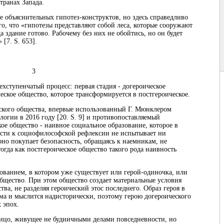
транах Запада.
 объяснительных гипотез-конструктов, но здесь справедливо
го, что «гипотезы представляют собой леса, которые сооружают
а здание готово. Рабочему без них не обойтись, но он будет
 [7. S. 653].
3
ехступенчатый процесс: первая стадия - догероическое
еское общество, которое трансформируется в постгероическое.
ского общества, впервые использованный Г. Мюнклером
огии в 2016 году [20. S. 9] и противопоставляемый
ое общество - наивное социальное образование, которое в
ости к социофилософской рефлексии не испытывает ни
 оно покупает безопасность, обращаясь к наемникам, не
тогда как постгероическое общество такого рода наивность
ованием, в котором уже существует или герой-одиночка, или
общество. При этом общество создает материальные условия
ва, не разделяя героический этос последнего. Образ героя в
а и мыслится надисторически, поэтому герою догероического
 эпох.
лицо, живущее не будничными делами повседневности, но