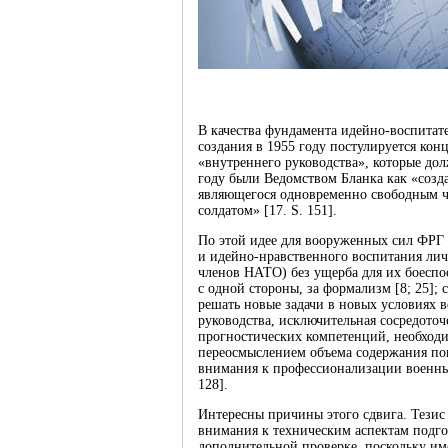
В качества фундамента идейно-воспитат
создания в 1955 году постулируется ко
«внутреннего руководства», которые до
году были Ведомством Бланка как «созд
являющегося одновременно свободным 
солдатом» [17. S. 151].
По этой идее для вооруженных сил ФРГ 
и идейно-нравственного воспитания личн
членов НАТО) без ущерба для их боеспо
с одной стороны, за формализм [8; 25];
решать новые задачи в новых условиях в
руководства, исключительная сосредото
прогностических компетенций, необходи
переосмыслением объема содержания по
внимания к профессионализации военных
128].
Интересны причины этого сдвига. Тезис 
внимания к техническим аспектам подг
дополнительной проверке, поскольку и