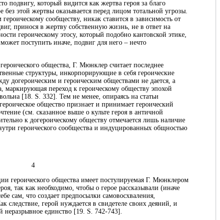
то подвигу, который видится как жертва героя за благо
ое без этой жертвы оказывается перед лицом тотальной угрозы.
героическому сообществу, никак ставится в зависимость от
виг, принося в жертву собственную жизнь, не в ответ на
ности героическому этосу, который подобно кантовской этике,
 может поступить иначе, подвиг для него – нечто
героического общества, Г. Мюнклер считает последнее
ственные структуры, инкорпорирующие в себя героические
жду догероическим и героическим обществами не дается, а
а, маркирующая переход к героическому обществу эпохой
льна [18. S. 332]. Тем не менее, опираясь на статьи
героическое общество признает и принимает героический
чтение (см. сказанное выше о культе героя в античной
нительно к догероическому обществу отмечается лишь наличие
нутри героического сообщества и индуцированных общностью
4
ии героического общества имеет постулируемая Г. Мюнклером
роя, так как необходимо, чтобы о герое рассказывали (иначе
ебе сам, что создает предпосылки самовосхваления,
ак следствие, герой нуждается в свидетеле своих деяний, и
 неразрывное единство [19. S. 742-743].