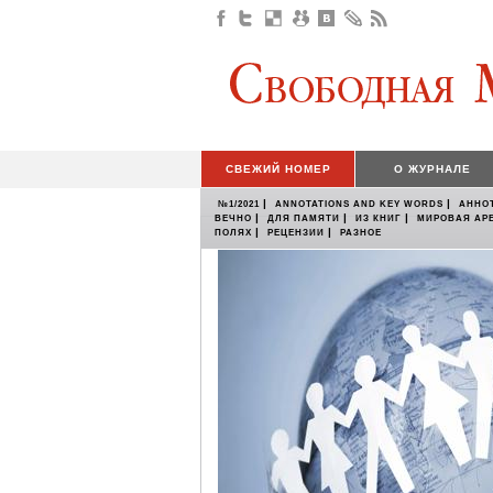
СВЕЖИЙ НОМЕР
О ЖУРНАЛЕ
|
|
№1/2021
ANNOTATIONS AND KEY WORDS
АННО
|
|
|
ВЕЧНО
ДЛЯ ПАМЯТИ
ИЗ КНИГ
МИРОВАЯ АР
|
|
ПОЛЯХ
РЕЦЕНЗИИ
РАЗНОЕ