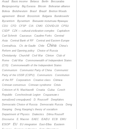
Asad
Basic income
Belarus
Berlin
Bessarabia
Bezpopovtsy
Big Eurasia
Bitcoin
Bolivarian alliance
Bolshevism
Brazil
Bolivia
Brasil
Bretton Woods
Brexit
agreement
Brzezinski
Bulgaria
Bundeswehr
Byzantism
Byzantium
Bнешняя политика Франции
COVID-19
CDU
CFD
CFSP
CIA
CNKI
CPSU
CSDP
CZК — cultural-zivilization complex
Capitalism
Central
Carl Schmitt
Caucasus
Caudine Forks
Asia
Central Bank of RF
Central and Eastern Europe
China
CentralAsia.
Ch. de Gaulle
Chile
China's
Reform and Opening policy
Choice of Russia
Christianity
Churchill
Civil War
Clinton
Club of
Rome
Cold War
Commonwealth of Independent States
(CIS)
Commonwealth of the Independent States
Communism
Communist Party of China
Communist
Party of the USSR (CSPU)
Communists
Constitution
Crimea
of the RF
Corporatism
Creative class
Crisis
Crimean consensus
Crimean syndrome
Cuba
Criticism of N. Machiavelli
Croatia
Czech
Republic
Czechoslovak Legion
Cоциализм с
китайской спецификой
D. Rousseff
Deepfakes
Democratic Choice of Russia
Democratic Russia
Deng
Xiaoping
Deng Xiaoping's theory of socialism
Department of Physics
Dialectics
Dilma Rouseff
EAEU
Discourse
E. Macron
EAEC
ECB
EMU
EU
ESOP
Eastern
EU integration
East-Elbia