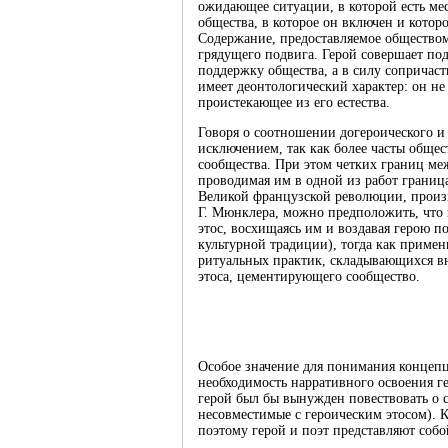
ожидающее ситуации, в которой есть мес
общества, в которое он включен и котор
Содержание, предоставляемое обществом 
грядущего подвига. Герой совершает под
поддержку общества, а в силу сопричаст
имеет деонтологический характер: он не
проистекающее из его естества.
Говоря о соотношении догероического и 
исключением, так как более часты обще
сообщества. При этом четких границ ме
проводимая им в одной из работ границ
Великой французской революции, произво
Г. Мюнклера, можно предположить, что 
этос, восхищаясь им и воздавая герою по
культурной традиции), тогда как приме
ритуальных практик, складывающихся в
этоса, цементирующего сообщество.
Особое значение для понимания концепц
необходимость нарративного освоения ге
герой был бы вынужден повествовать о с
несовместимые с героическим этосом). К
поэтому герой и поэт представляют собой