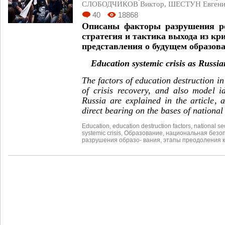
СЛОБОДЧИКОВ Виктор
,
ШЕСТУН Евген
40
18868
Описаны факторы разрушения ро
стратегия и тактика выхода из кр
представления о будущем образова
Education systemic crisis as Russian
The factors of education destruction in
of crisis recovery, and also model i
Russia are explained in the article, 
direct bearing on the bases of national 
Education
,
education destruction factors
,
national se
systemic crisis
,
Образование
,
национальная безо
разрушения образо- вания
,
этапы преодоления 