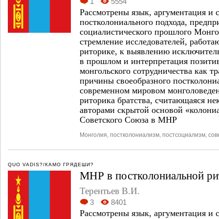
1
5554
Рассмотрены язык, аргументация и 
постколониального подхода, предп
социалистического прошлого Монго
стремление исследователей, работ
риторике, к выявлению исключител
в прошлом и интерпретация позитив
монгольского сотрудничества как т
причины своеобразного постколони
современном мировом монголоведе
риторика братства, считающаяся н
авторами скрытой основой «колони
Советского Союза в МНР
Монголия
,
постколониализм
,
постсоциализм
,
сов
QUO VADIS?/КАМО ГРЯДЕШИ?
МНР в постколониальной ри
Терентьев В.И.
3
8401
Рассмотрены язык, аргументация и 