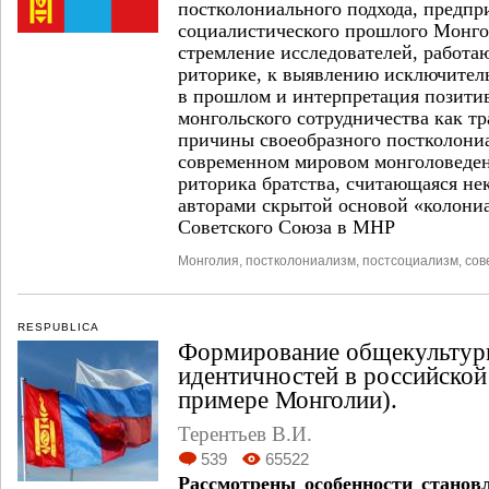
постколониального подхода, предп
социалистического прошлого Монго
стремление исследователей, работ
риторике, к выявлению исключител
в прошлом и интерпретация позитив
монгольского сотрудничества как т
причины своеобразного постколони
современном мировом монголоведе
риторика братства, считающаяся н
авторами скрытой основой «колони
Советского Союза в МНР
Монголия
,
постколониализм
,
постсоциализм
,
сов
RESPUBLICA
Формирование общекультурн
идентичностей в российской
примере Монголии).
Терентьев В.И.
539
65522
Рассмотрены особенности станов