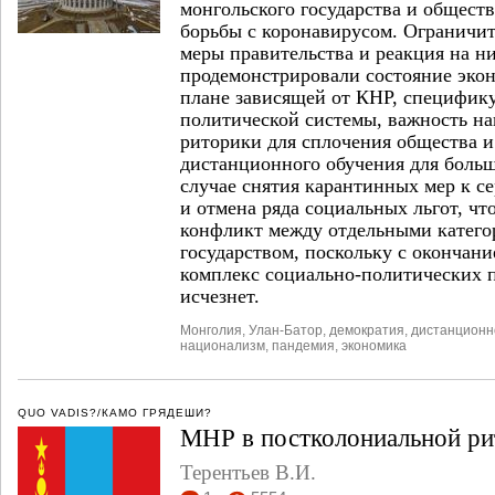
монгольского государства и общест
борьбы с коронавирусом. Ограничи
меры правительства и реакция на н
продемонстрировали состояние эко
плане зависящей от КНР, специфик
политической системы, важность н
риторики для сплочения общества 
дистанционного обучения для боль
случае снятия карантинных мер к се
и отмена ряда социальных льгот, ч
конфликт между отдельными катего
государством, поскольку с окончан
комплекс социально-политических 
исчезнет.
Монголия
,
Улан-Батор
,
демократия
,
дистанционн
национализм
,
пандемия
,
экономика
QUO VADIS?/КАМО ГРЯДЕШИ?
МНР в постколониальной ри
Терентьев В.И.