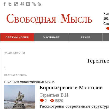
Ран
191
Ста
СВЕЖИЙ НОМЕР
О ЖУРНАЛЕ
АРХИВ
НАШИ АВТОРЫ
Терентье
ч
СТАТЬИ АВТОРА
THEATRUM MUNDI/МИРОВАЯ АРЕНА
Коронакризис в Монголии
Терентьев В.И.
2
5820
Рассмотрены современные структу