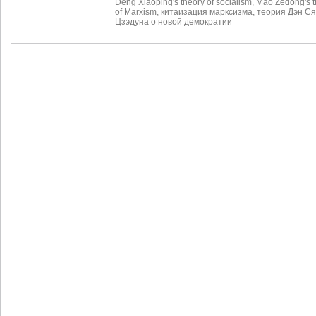
Deng Xiaoping's theory of socialism
,
Mao Zedong's t
of Marxism
,
китаизация марксизма
,
теория Дэн С
Цзэдуна о новой демократии