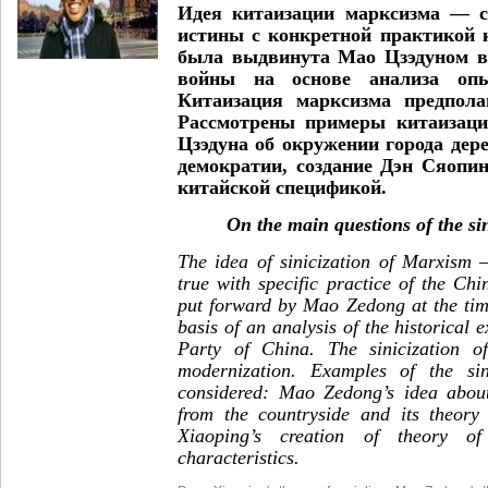
Идея китаизации марксизма — с
истины с конкретной практикой
была выдвинута Мао Цзэдуном в
войны на основе анализа оп
Китаизация марксизма предпола
Рассмотрены примеры китаизаци
Цзэдуна об окружении города дере
демократии, создание Дэн Сяопи
китайской спецификой.
On the main questions of the si
The idea of sinicization of Marxism 
true with specific practice of the Ch
put forward by Mao Zedong at the tim
basis of an analysis of the historical
Party of China. The sinicization o
modernization. Examples of the si
considered: Mao Zedong’s idea about
from the countryside and its theo
Xiaoping’s creation of theory of
characteristics.