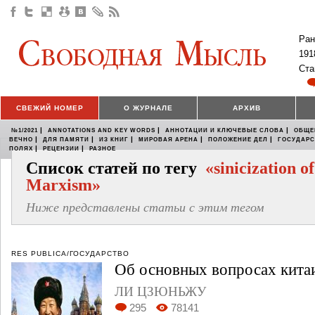
Ран
191
Ста
СВЕЖИЙ НОМЕР
О ЖУРНАЛЕ
АРХИВ
|
|
|
№1/2021
ANNOTATIONS AND KEY WORDS
АННОТАЦИИ И КЛЮЧЕВЫЕ СЛОВА
ОБЩЕ
|
|
|
|
|
ВЕЧНО
ДЛЯ ПАМЯТИ
ИЗ КНИГ
МИРОВАЯ АРЕНА
ПОЛОЖЕНИЕ ДЕЛ
ГОСУДАР
|
|
ПОЛЯХ
РЕЦЕНЗИИ
РАЗНОЕ
Список статей по тегу
«sinicization of
Marxism»
Ниже представлены статьи с этим тегом
RES PUBLICA/ГОСУДАРСТВО
Об основных вопросах кита
ЛИ ЦЗЮНЬЖУ
295
78141