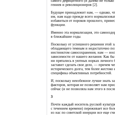
самого дефицитного (и далеко не только
гениев и революционеров [2].
Будущее принадлежит нам, — однако, что
им, нам надо прежде всего нормализова
избавиться от пороков прошлого, привес
функции.
Именно эта нормализация, это самооздо
в ближайшие годы.
Поскольку от успешного решения этой з
обладающего темным и недостаточно по
инстинктом самосохранения, нам — носи
зависимости от нашего желания. Как бы 
ни прятались в уютных норках личного 
заставит сделать свое дело, — причем ч
исторического долга, тем более жестоко
специфика объективных потребностей.
И, поскольку неизбежное лучше знать за
факторов, которая не позволяет нам пр
сейчас (и не позволяла нам этого в посл
3
Почти каждый носитель русской культур
с течением времени) переживает все бол
из нас по советской инерции все еще сч