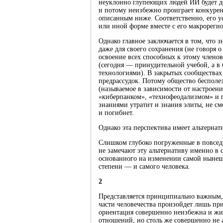
неуклонно глупеющих людей ИИ будет д
и потому неизбежно проиграет конкуре
описанным ниже. Соответственно, его у
или иной форме вместе с его макрореги
Однако главное заключается в том, что 
даже для своего сохранения (не говоря 
освоение всех способных к этому члено
(сегодня — принудительной учебой, а в
технологиями). В закрытых сообществах
предрассудок. Потому общество бесполез
(называемое в зависимости от настроен
«киберпанком», «технофеодализмом» и 
знаниями утратит и знания элиты, не с
и погибнет.
Однако эта перспектива имеет альтернат
Слишком глубоко погруженные в повсед
не замечают эту альтернативу именно в 
основанного на изменении самой нынешн
степени — и самого человека.
2
Представляется принципиально важным, 
части человечества произойдет лишь пр
ориентация совершенно неизбежна и жи
отношений, но столь же совершенно не 