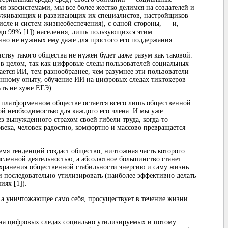
 экосистемами, мы все более жестко делимся на создателей и
служивающих и развивающих их специалистов, настройщиков
исле и систем жизнеобеспечения), с одной стороны, — и,
 до 99% [1]) населения, лишь пользующихся этим
нно не нужных ему даже для простого его поддержания.
тву такого общества не нужен будет даже разум как таковой.
в целом, так как цифровые следы пользователей социальных
ается ИИ, тем разнообразнее, чем разумнее эти пользователи
енному опыту, обучение ИИ на цифровых следах тиктокеров
уть не хуже ЕГЭ).
 платформенном обществе остается всего лишь общественной
ой необходимостью для каждого его члена. И мы уже
ез вынужденного страхом своей гибели труда, когда-то
века, человек радостно, комфортно и массово превращается
мя тенденций создаст общество, ничтожная часть которого
ысленной деятельностью, а абсолютное большинство станет
охранения общественной стабильности энергию и саму жизнь
и последовательно утилизировать (наиболее эффективно делать
иях [1]).
, а уничтожающее само себя, просуществует в течение жизни
 на цифровых следах социально утилизируемых и потому