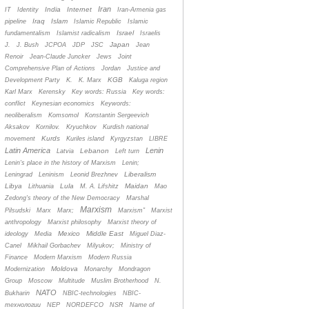
Iran
India
Internet
IT
Identity
Iran-Armenia gas
Iraq
Islam
pipeline
Islamic Republic
Islamic
Israel
fundamentalism
Islamist radicalism
Israelis
Japan
J.
J. Bush
JCPOA
JDP
JSC
Jean
Renoir
Jean-Claude Juncker
Jews
Joint
Comprehensive Plan of Actions
Jordan
Justice and
KGB
Development Party
K.
K. Marx
Kaluga region
Karl Marx
Kerensky
Key words: Russia
Key words:
conflict
Keynesian economics
Keywords:
neoliberalism
Komsomol
Konstantin Sergeevich
Aksakov
Kornilov.
Kryuchkov
Kurdish national
Kurds
movement
Kuriles island
Kyrgyzstan
LIBRE
Latin America
Lenin
Lebanon
Latvia
Left turn
Lenin's place in the history of Marxism
Lenin;
Liberalism
Leningrad
Leninism
Leonid Brezhnev
Libya
Lula
Maidan
Lithuania
M. A. Lifshitz
Mao
Zedong's theory of the New Democracy
Marshal
Marxism
Pilsudski
Marx
Marx;
Marxism”
Marxist
anthropology
Marxist philosophy
Marxist theory of
Mexico
Middle East
ideology
Media
Miguel Diaz-
Canel
Mikhail Gorbachev
Milyukov;
Ministry of
Finance
Modern Marxism
Modern Russia
Moldova
Modernization
Monarchy
Mondragon
Group
Moscow
Multitude
Muslim Brotherhood
N.
NATO
Bukharin
NBIC-technologies
NBIC-
технологии
NEP
NORDEFCO
NSR
Name of