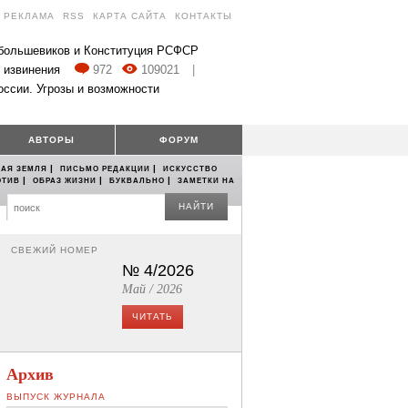
РЕКЛАМА
RSS
КАРТА САЙТА
КОНТАКТЫ
 большевиков и Конституция РСФСР
 извинения
972
109021
|
оссии. Угрозы и возможности
АВТОРЫ
ФОРУМ
|
|
АЯ ЗЕМЛЯ
ПИСЬМО РЕДАКЦИИ
ИСКУССТВО
|
|
|
ОТИВ
ОБРАЗ ЖИЗНИ
БУКВАЛЬНО
ЗАМЕТКИ НА
НАЙТИ
СВЕЖИЙ НОМЕР
№ 4/2026
Май / 2026
ЧИТАТЬ
Архив
ВЫПУСК ЖУРНАЛА