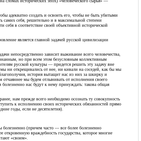
 на сломах исторических эпох) «человеческого сырья» —
бы адекватно создать и освоить его, чтобы не быть убитыми
ть самих себя, решительно и в максимальной степени
ти себя в соответствие своей объективной исторической
ровление является главной задачей русской цивилизации
адачи непосредственно зависит выживание всего человечества,
знанным, но при всем этом безусловным коллективным
телям русской культуры — придется решить эту задачу вне
мы ни открещивались от нее, ни кивали на соседей, как бы мы
благополучия, история вытащит нас из них за шкирку и
ем отчаяннее мы будем отлынивать от исполнения своего
 и болезненно нас будут к нему принуждать: такова общая
ранее, нам прежде всего необходимо осознать ту совокупность
иступить к исполнению своих исторических обязанностей прямо
едние годы, если не десятилетия).
ы болезненно (причем часто — все более болезненно
ее откровенную враждебность государства, которое многие
итают «своим».