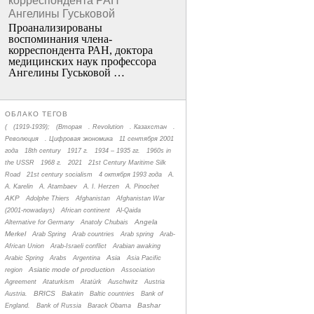
корреспондента РАН
Ангелины Гуськовой
Проанализированы
воспоминания члена­
корреспондента РАН, доктора
медицинских наук профессора
Ангелины Гуськовой …
ОБЛАКО ТЕГОВ
(
(1919-1939);
(Вторая
. Revolution
. Казахстан
.
Революция
. Цифровая экономика
11 сентября 2001
года
18th century
1917 г.
1934 – 1935 гг.
1960s in
the USSR
1968 г.
2021
21st Century Maritime Silk
Road
21st century socialism
4 октября 1993 года
A.
A. Karelin
A. Atambaev
A. I. Herzen
A. Pinochet
AKP
Adolphe Thiers
Afghanistan
Afghanistan War
(2001-nowadays)
African continent
Al-Qaida
Angela
Alternative for Germany
Anatoly Chubais
Merkel
Arab Spring
Arab countries
Arab spring
Arab-
African Union
Arab-Israeli conflict
Arabian awaking
Asia
Arabic Spring
Arabs
Argentina
Asia Pacific
Asiatic mode of production
region
Association
Agreement
Ataturkism
Atatürk
Auschwitz
Austria
BRICS
Austria.
Bakatin
Baltic countries
Bank of
Bashar
England.
Bank of Russia
Barack Obama