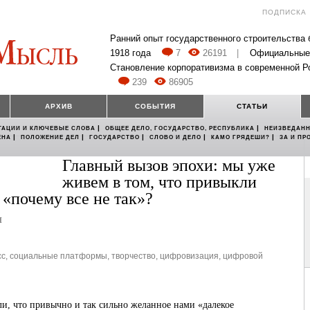
ПОДПИСКА
Ранний опыт государственного строительства
1918 года
7
26191
|
Официальные
Становление корпоративизма в современной Р
239
86905
АРХИВ
СОБЫТИЯ
СТАТЬИ
|
|
ТАЦИИ И КЛЮЧЕВЫЕ СЛОВА
ОБЩЕЕ ДЕЛО, ГОСУДАРСТВО, РЕСПУБЛИКА
НЕИЗВЕДАНН
|
|
|
|
|
ЕНА
ПОЛОЖЕНИЕ ДЕЛ
ГОСУДАРСТВО
СЛОВО И ДЕЛО
КАМО ГРЯДЕШИ?
ЗА И ПР
Главный вызов эпохи: мы уже
живем в том, что привыкли
«почему все не так»?
ч
сс
,
социальные платформы
,
творчество
,
цифровизация
,
цифровой
ли, что привычно и так сильно желанное нами «далекое