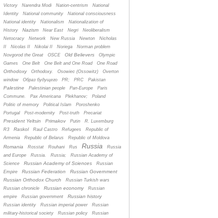
Victory
Narendra Modi
Nation-centrism
National
Identity
National community
National consciousness
National identity
Nationalism
Nationalization of
Nazism
History
Near East
Negri
Neoliberalism
Netocracy
Network
New Russia
Newton
Nicholas
II
Nicolas II
Nikolai II
Noriega
Norman problem
Old Believers
Novgorod the Great
OSCE
Olympic
Games
One Belt
One Belt and One Road
One Road
Orthodoxy
Orthodoxy.
Osowiec (Ossowitz)
Overton
window
Oбраз будущего
PR;
PRC
Pakistan
Palestine
Palestinian people
Pan-Europe
Paris
Commune.
Pax Americana
Plekhanov;
Poland
Politic of memory
Political Islam
Poroshenko
Portugal
Post-modernity
Post-truth
Precariat
President Yeltsin
Primakov
Putin
R. Luxemburg
Raskol
R3
Raul Castro
Refugees
Republic of
Armenia
Republic of Belarus
Republic of Moldova
Russia
Romania
Rosstat
Rouhani
Rus
Russia
and Europe
Russia.
Russia;
Russian Academy of
Russian Academy of Sciences
Science
Russian
Russian Federation
Russian Government
Empire
Russian Orthodox Church
Russian Turkish wars
Russian economy
Russian chronicle
Russian
Russian history
empire
Russian government
Russian identity
Russian imperial power
Russian
military-historical society
Russian policy
Russian