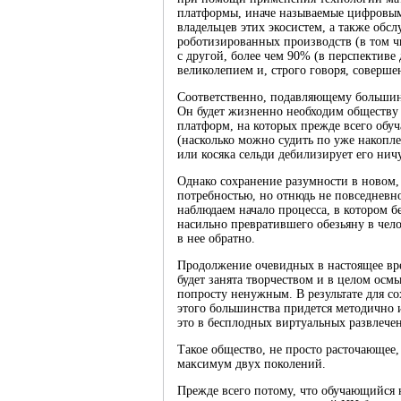
платформы, иначе называемые цифровыми
владельцев этих экосистем, а также об
роботизированных производств (в том ч
с другой, более чем 90% (в перспективе
великолепием и, строго говоря, соверше
Соответственно, подавляющему большинс
Он будет жизненно необходим обществу 
платформ, на которых прежде всего обуч
(насколько можно судить по уже накопл
или косяка сельди дебилизирует его нич
Однако сохранение разумности в новом,
потребностью, но отнюдь не повседневн
наблюдаем начало процесса, в котором б
насильно превратившего обезьяну в чело
в нее обратно.
Продолжение очевидных в настоящее вре
будет занята творчеством и в целом осм
попросту ненужным. В результате для с
этого большинства придется методично 
это в бесплодных виртуальных развлечен
Такое общество, не просто расточающее
максимум двух поколений.
Прежде всего потому, что обучающийся