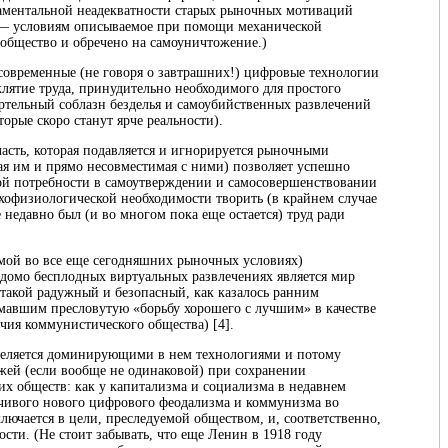
даментальной неадекватности старых рыночных мотиваций
 условиям описываемое при помощи механической
общество и обречено на самоуничтожение.)
современные (не говоря о завтрашних!) цифровые технологии
лятие труда, принудительно необходимого для простого
тельный соблазн безделья и самоубийственных развлечений
торые скоро станут ярче реальности).
 часть, которая подавляется и игнорируется рыночными
я им и прямо несовместимая с ними) позволяет успешно
ой потребности в самоутверждении и самосовершенствовании
сихофизиологической необходимости творить (в крайнем случае
 недавно был (и во многом пока еще остается) труд ради
имой во все еще сегодняшних рыночных условиях)
едомо бесплодных виртуальных развлечениях является мир
е такой радужный и безопасный, как казалось ранним
умавшим пресловутую «борьбу хорошего с лучшим» в качестве
ия коммунистического общества) [4].
еделяется доминирующими в нем технологиями и потому
ожей (если вообще не одинаковой) при сохранении
х обществ: как у капитализма и социализма в недавнем
йчивого нового цифрового феодализма и коммунизма во
ючается в цели, преследуемой обществом, и, соответственно,
сти. (Не стоит забывать, что еще Ленин в 1918 году