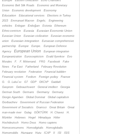
Europe
Eastern civilization
Echo Chambers
Economic Belt Silk Roads
Economic and Monetary
Economy
Union
Economic development
Education
Educational services
Elections in Turkey
2015
Emmanuel Macron
Engels;
Engineering
Erdoğan
vehicles
Erdogan
Estonia
Ethereum
Eurasia
Eurasian Economic Union
Ethno-centrism
Eurasian Union
Eurasian civilization
Eurasian economic
Eurasian integration
union
Euroasian comprehensive
Europe
partnership
Europe.
European Defence
European Union
Agency
European integration
Europeanization
Euroscepticism
Evald Ilyenkov
Evo
Morales
F.
F. Mitterrand.
FRG
Facebook
Fake
News
Far East
Fatherland
February Revolution
February revolution
Federation
Financial bubble»
Foreign policy
France
Financial system
Fordism
G.
G. Luka´sc
G7
GDP
GKChP
Gaddafi
Gasprom
Gebrauchswert
General intellect
Georgia
Germany
German South
Germans
Germany.
Giorgio Agamben
Global Dominat
Global capitalism
Gorbachev
Government of Russian Federation
Government of Socialists
Gramsci
Great Britain
Great
man-made river
Gulag
GÖKTÜRK
H. Chavez
H.
Himalaya
Münkler
Hebrews
Hegel
Hitler
Hochdeutsch
Homo Deus
Homo sapiens
Homoconsumens
Homodigitalis
Homoglobalis
Hungary
Homomobilis
Hutu
ICAP
II
ISI
ISIS