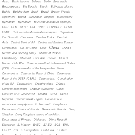
Asad
Basic income
Belarus
Berlin
Bessarabia
Bezpopovtsy
Big Eurasia
Bitcoin
Bolivarian alliance
Bolshevism
Brazil
Bolivia
Brasil
Bretton Woods
Brexit
agreement
Brzezinski
Bulgaria
Bundeswehr
Byzantism
Byzantium
Bнешняя политика Франции
COVID-19
CDU
CFD
CFSP
CIA
CNKI
CPSU
CSDP
CZК — cultural-zivilization complex
Capitalism
Central
Carl Schmitt
Caucasus
Caudine Forks
Asia
Central Bank of RF
Central and Eastern Europe
China
CentralAsia.
Ch. de Gaulle
Chile
China's
Reform and Opening policy
Choice of Russia
Christianity
Churchill
Civil War
Clinton
Club of
Rome
Cold War
Commonwealth of Independent States
(CIS)
Commonwealth of the Independent States
Communism
Communist Party of China
Communist
Party of the USSR (CSPU)
Communists
Constitution
Crimea
of the RF
Corporatism
Creative class
Crisis
Crimean consensus
Crimean syndrome
Cuba
Criticism of N. Machiavelli
Croatia
Czech
Republic
Czechoslovak Legion
Cоциализм с
китайской спецификой
D. Rousseff
Deepfakes
Democratic Choice of Russia
Democratic Russia
Deng
Xiaoping
Deng Xiaoping's theory of socialism
Department of Physics
Dialectics
Dilma Rouseff
EAEU
Discourse
E. Macron
EAEC
ECB
EMU
EU
ESOP
Eastern
EU integration
East-Elbia