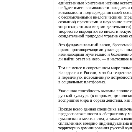
единственным критерием истины остается
не будет иметь возможности находить и
возможности подтверждения своей осмыс
с бессмысленными внелогическими (пре
сознания) практиками и неуклонно выте
энергозатратными видами деятельности).
творчество выродится во внелогическую
созидательной природой утратив свою сп
Это фундаментальный вызов, бросаемый
прямо противоречащими унаследованны
начинающими мучительно и болезненно п
ли найти ответ на него, — в настоящее 
Тем не менее в современном мире тольк
Белоруссии и России, хотя бы теоретиче
в первичную, повседневную потребность 
в социальных платформах.
Указанная способность вызвана вполне 
русской культуры (в широком, цивилиза
восприятия мира и образа действия, как
Прежде всего данная специфика заключа
предрасположенности к абстрактному мы
гуманизма и мессианства, а также в я
сплавленных воедино индивидуализма и
территорию доминирования русской куль