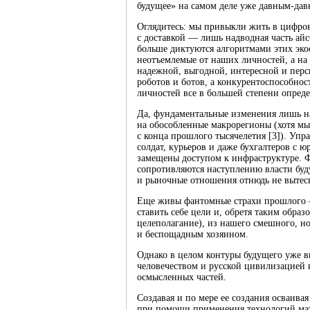
будущее» на самом деле уже давным-дав
Оглядитесь: мы привыкли жить в цифров
с доставкой — лишь надводная часть ай
больше диктуются алгоритмами этих эко
неотъемлемые от наших личностей, а н
надежной, выгодной, интересной и пер
роботов и ботов, а конкурентоспособнос
личностей все в большей степени опред
Да, фундаментальные изменения лишь н
на обособленные макрорегионы (хотя мы
с конца прошлого тысячелетия [3]). Уп
солдат, курьеров и даже бухгалтеров с 
замещены доступом к инфраструктуре. 
сопротивляются наступлению власти бу
и рыночные отношения отнюдь не вытес
Еще живы фантомные страхи прошлого —
ставить себе цели и, обретя таким обра
целеполагание), из нашего смешного, н
и беспощадным хозяином.
Однако в целом контуры будущего уже в
человечеством и русской цивилизацией 
осмысленных частей.
Создавая и по мере ее создания осваива
при помощи применения технологий мат