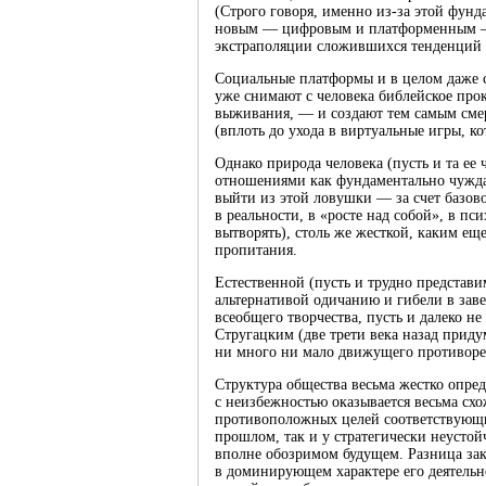
(Строго говоря, именно из-за этой фун
новым — цифровым и платформенным —
экстраполяции сложившихся тенденций 
Социальные платформы и в целом даже 
уже снимают с человека библейское прок
выживания, — и создают тем самым смер
(вплоть до ухода в виртуальные игры, ко
Однако природа человека (пусть и та ее
отношениями как фундаментально чужда
выйти из этой ловушки — за счет базов
в реальности, в «росте над собой», в п
вытворять), столь же жесткой, каким еще
пропитания.
Естественной (пусть и трудно представ
альтернативой одичанию и гибели в зав
всеобщего творчества, пусть и далеко н
Стругацким (две трети века назад прид
ни много ни мало движущего противореч
Структура общества весьма жестко опр
с неизбежностью оказывается весьма сх
противоположных целей соответствующи
прошлом, так и у стратегически неусто
вполне обозримом будущем. Разница закл
в доминирующем характере его деятельно