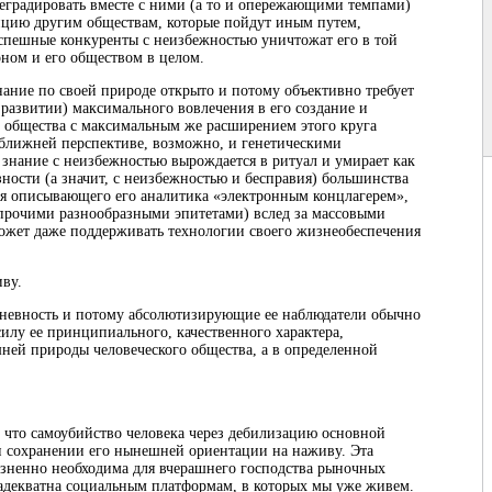
еградировать вместе с ними (а то и опережающими темпами)
нцию другим обществам, которые пойдут иным путем,
спешные конкуренты с неизбежностью уничтожат его в той
оном и его обществом в целом.
знание по своей природе открыто и потому объективно требует
о развитии) максимального вовлечения в его создание и
в общества с максимальным же расширением этого круга
 ближней перспективе, возможно, и генетическими
 знание с неизбежностью вырождается в ритуал и умирает как
ности (а значит, с неизбежностью и бесправия) большинства
ия описывающего его аналитика «электронным концлагерем»,
прочими разнообразными эпитетами) вслед за массовыми
может даже поддерживать технологии своего жизнеобеспечения
иву.
невность и потому абсолютизирующие ее наблюдатели обычно
силу ее принципиального, качественного характера,
ей природы человеческого общества, а в определенной
что самоубийство человека через дебилизацию основной
и сохранении его нынешней ориентации на наживу. Эта
зненно необходима для вчерашнего господства рыночных
адекватна социальным платформам, в которых мы уже живем.