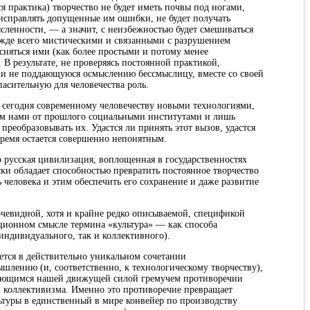
 практика) творчество не будет иметь почвы под ногами,
 исправлять допущенные им ошибки, не будет получать
ленности, — а значит, с неизбежностью будет смешиваться
жде всего мистическими и связанными с разрушением
сняться ими (как более простыми и потому менее
 В результате, не проверяясь постоянной практикой,
 и не поддающуюся осмыслению бессмыслицу, вместе со своей
асительную для человечества роль.
 сегодня современному человечеству новыми технологиями,
м нами от прошлого социальными институтами и лишь
реобразовывать их. Удастся ли принять этот вызов, удастся
время остается совершенно непонятным.
о русская цивилизация, воплощенная в государственностях
ски обладает способностью превратить постоянное творчество
человека и этим обеспечить его сохранение и даже развитие
очевидной, хотя и крайне редко описываемой, спецификой
ционном смысле термина «культура» — как способа
 индивидуального, так и коллективного).
ется в действительно уникальном сочетании
шлению (и, соответственно, к технологическому творчеству),
вляющимся нашей движущей силой гремучем противоречии
 коллективизма. Именно это противоречие превращает
туры в единственный в мире конвейер по производству