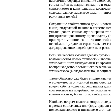
настойчиво обращал внимание своих сора
готова пойти на национализацию и отдат
социализмом и капитализмом заключается
содержательном характере власти, нап
различных целей.)
Сохранение свойственного доминирован
к индивидуальной наживе в качестве ц
утилизировать социальную энергию этог
информатизированному производству (п
приведет к монополизации технологий и
неизбежной утрате со стремительным со
деградировавших людей даже не в разы, 
Если же человек сможет сделать сутью 
возможностям новых технологий творче
технологий интеллектуальный (и креати
воспроизводство постоянного резерва к
технического (а следовательно, и социал
Такое общество уже будет вполне жизнес
о возможности описанной выше смертел
вокруг себя, в условиях сохранения д
соответствовать потребностям использу
возможности и, более того, необходимос
Наиболее острым является вопрос о сохр
в рамках социальных платформ вряд ли 
поддерживающего и питающего его практ