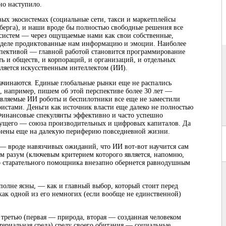
но наступило.
ых экосистемах (социальные сети, такси и маркетплейсы
сберга), и наши вроде бы полностью свободные решения все
систем — через ощущаемые нами как свои собственные,
а деле продиктованные нам информацию и эмоции. Наиболее
спективой — главной работой становится программирование
ть и обществ, и корпораций, и организаций, и отдельных
еляется искусственным интеллектом (ИИ).
ачинаются. Единые глобальные рынки еще не распались
, например, пишем об этой перспективе более 30 лет —
равляемые ИИ роботы и беспилотники все еще не заместили
юристами. Деньги как источник власти еще далеко не полностью
Финансовые спекулянты эффективно и часто успешно
дущего — союза производительных и цифровых капиталов. Да
нены еще на далекую периферию повседневной жизни.
 вроде навязчивых ожиданий, что ИИ вот-вот научится сам
зом разум (ключевым критерием которого является, напомню,
о старательного помощника внезапно обернется равнодушным
полне ясны, — как и главный выбор, который стоит перед
как одной из его немногих (если вообще не единственной)
я третью (первая — природа, вторая — созданная человеком
ериальная среда) среду своего обитания — социальные