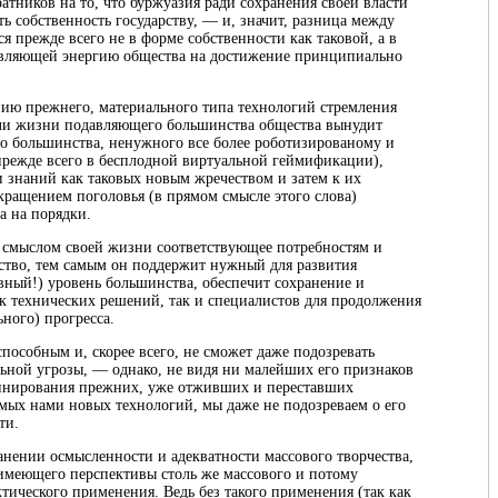
тников на то, что буржуазия ради сохранения своей власти
ь собственность государству, — и, значит, разница между
 прежде всего не в форме собственности как таковой, а в
равляющей энергию общества на достижение принципиально
ию прежнего, материального типа технологий стремления
ели жизни подавляющего большинства общества вынудит
о большинства, ненужного все более роботизированому и
режде всего в бесплодной виртуальной геймификации),
 знаний как таковых новым жречеством и затем к их
кращением поголовья (в прямом смысле этого слова)
а на порядки.
и смыслом своей жизни соответствующее потребностям и
ство, тем самым он поддержит нужный для развития
вный!) уровень большинства, обеспечит сохранение и
ак технических решений, так и специалистов для продолжения
ьного) прогресса.
пособным и, скорее всего, не сможет даже подозревать
ьной угрозы, — однако, не видя ни малейших его признаков
оминирования прежних, уже отживших и переставших
емых нами новых технологий, мы даже не подозреваем о его
ти.
анении осмысленности и адекватности массового творчества,
имеющего перспективы столь же массового и потому
ического применения. Ведь без такого применения (так как