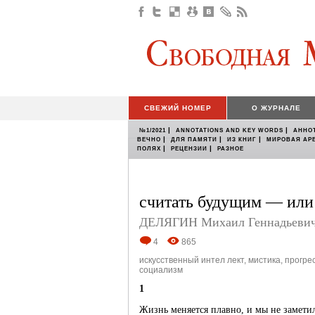
СВЕЖИЙ НОМЕР
О ЖУРНАЛЕ
|
|
№1/2021
ANNOTATIONS AND KEY WORDS
АННО
|
|
|
ВЕЧНО
ДЛЯ ПАМЯТИ
ИЗ КНИГ
МИРОВАЯ АР
|
|
ПОЛЯХ
РЕЦЕНЗИИ
РАЗНОЕ
считать будущим — или 
ДЕЛЯГИН Михаил Геннадьеви
4
865
искусственный интел лект
,
мистика
,
прогре
социализм
1
Жизнь меняется плавно, и мы не замети