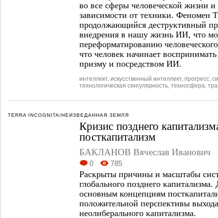
во все сферы человеческой жизни 
зависимости от техники. Феномен Т
продолжающийся деструктивный пр
внедрения в нашу жизнь ИИ, что мо
переформатированию человеческого 
что человек начинает воспринимать 
призму и посредством ИИ.
интеллект
,
искусственный интеллект
,
прогресс
,
с
технологическая сингулярность
,
техносфера
,
тра
TERRA INCOGNITA/НЕИЗВЕДАННАЯ ЗЕМЛЯ
Кризис позднего капитализм
посткапитализм
БАКЛАНОВ Вячеслав Иванович
0
785
Раскрыты причины и масштабы сист
глобального позднего капитализма.
основным концепциям посткапитали
положительной перспективы выхода
неолиберального капитализма.