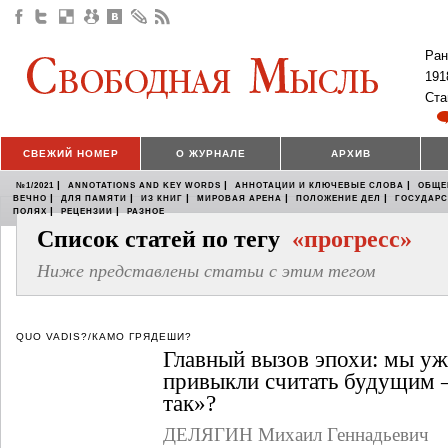
Ран
191
Ста
СВЕЖИЙ НОМЕР
О ЖУРНАЛЕ
АРХИВ
|
|
|
№1/2021
ANNOTATIONS AND KEY WORDS
АННОТАЦИИ И КЛЮЧЕВЫЕ СЛОВА
ОБЩЕ
|
|
|
|
|
ВЕЧНО
ДЛЯ ПАМЯТИ
ИЗ КНИГ
МИРОВАЯ АРЕНА
ПОЛОЖЕНИЕ ДЕЛ
ГОСУДАР
|
|
ПОЛЯХ
РЕЦЕНЗИИ
РАЗНОЕ
Список статей по тегу
«прогресс»
Ниже представлены статьи с этим тегом
QUO VADIS?/КАМО ГРЯДЕШИ?
Главный вызов эпохи: мы уж
привыкли считать будущим 
так»?
ДЕЛЯГИН Михаил Геннадьевич