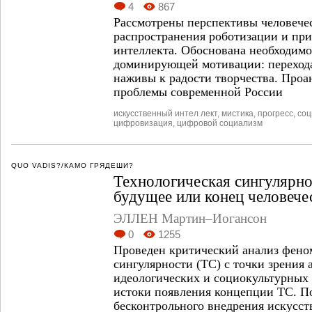
4
867
Рассмотрены перспективы человечес
распространения роботизации и пр
интеллекта. Обоснована необходим
доминирующей мотивации: переход
наживы к радости творчества. Про
проблемы современной России
искусственный интел лект
,
мистика
,
прогресс
,
со
цифровизация
,
цифровой социализм
QUO VADIS?/КАМО ГРЯДЕШИ?
Технологическая сингулярно
будущее или конец человече
ЭЛЛЕН Мартин–Иогансон
0
1255
Проведен критический анализ фено
сингулярности (ТС) с точки зрения 
идеологических и социокультурных
истоки появления концепции ТС. П
бесконтрольного внедрения искусст