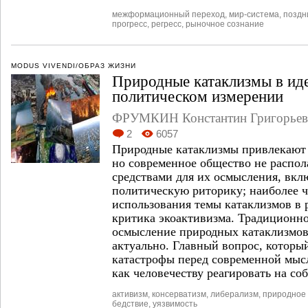
межформационный переход
,
мир-система
,
поздн
прогресс
,
регресс
,
рыночное сознание
MODUS VIVENDI/ОБРАЗ ЖИЗНИ
Природные катаклизмы в ид
политическом измерении
ФРУМКИН Константин Григорьев
2
6057
Природные катаклизмы привлекают 
но современное общество не распо
средствами для их осмысления, вкл
политическую риторику; наиболее 
использования темы катаклизмов в 
критика экоактивизма. Традиционно
осмысление природных катаклизмов
актуально. Главный вопрос, которы
катастрофы перед современной мыс
как человечеству реагировать на со
активизм
,
консерватизм
,
либерализм
,
природное
бедствие
,
уязвимость