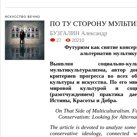
ИСКУССТВО ВЕЧНО
ПО ТУ СТОРОНУ МУЛЬТ
БУЗГАЛИН Александр
27
20210
Футуризм как снятие консер
альтернатив мультик
Выявляя социально-ку
мультикультурализма, автор до
критериев прогресса во всех о
культуры и искусства. По его м
мировой культурой и соци
(разотчуждением) практика да
Истины, Красоты и Добра.
On That Side of Multiculturalism. F
Conservatism: Looking for Alternat
The article is devoted to analyze some
conservative ideology, connected