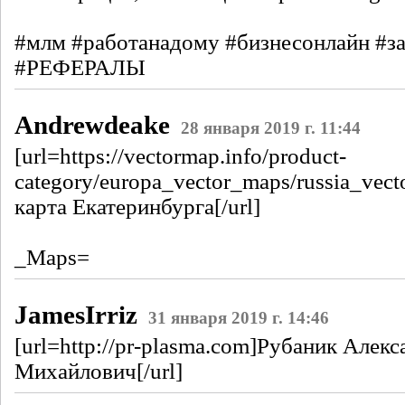
#млм #работанадому #бизнесонлайн #з
#РЕФЕРАЛЫ
Andrewdeake
28 января 2019 г. 11:44
[url=https://vectormap.info/product-
category/europa_vector_maps/russia_vec
карта Екатеринбурга[/url]
_Maps=
JamesIrriz
31 января 2019 г. 14:46
[url=http://pr-plasma.com]Рубаник Алекс
Михайлович[/url]