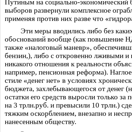
Путиным на социально-экономический б
выборов развернули комплексное ограбл
применяя против них разве что «гидрор
Эти меры вводились либо без каких
обоснований вообще (как повышение Н
также «налоговый маневр», обеспечивши
бензин,), либо с откровенно лживыми 
никакого отношения к реальности объяс
например, пенсионная реформа). Наглое 
стиле «денег нет» в условиях хроничес
бюджета, захлебывающегося от денег (
остатки его средств выросли только за 
на 3 трлн.руб. и превысили 10 трлн.) с
тяжким оскорблением, внезапно и несп
нанесенным обществу.