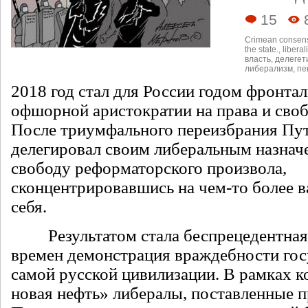
15
Crimean consen
the state.
,
libera
власть
,
делегет
либерализм
,
пе
2018 год стал для России годом фронта
офшорной аристократии на права и своб
После триумфального переизбрания Пут
делегировал своим либеральным назна
свободу реформаторского произвола,
сконцентрировавшись на чем-то более 
себя.
Результатом стала беспрецедентная 
времен демонстрация враждебности гос
самой русской цивилизации. В рамках 
новая нефть» либералы, поставленные 