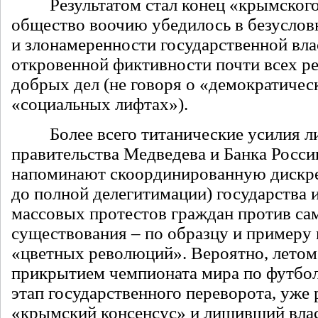
Результатом стал конец «крымского 
общество воочию убедилось в безуслов
и злонамеренности государственной вла
откровенной фиктивности почти всех 
добрых дел (не говоря о «демократичес
«социальных лифтах»).
Более всего титанические усилия л
правительства Медведева и Банка Росс
напоминают скоординированную дискре
до полной делегитимации) государства 
массовых протестов граждан против сам
существования – по образцу и примеру
«цветных революций». Вероятно, летом
прикрытием чемпионата мира по футбол
этап государственного переворота, уж
«крымский консенсус» и лишивший влас