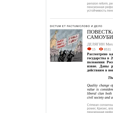
pension reform
,
pe
пенсионная реф
устойчивость пен
DICTUM ET FACTUM/СЛОВО И ДЕЛО
ПОВЕСТКА
САМОУБИ
ДЕЛЯГИН Миха
15
8531
Рассмотрено ка
государства в 
положения Рос
извне. Даны р
действиям в но
The
Quality change of
value is consider
liberal clan bot
civil society and 
Crimean consensu
power
,
Кризис
,
вл
пенсионная реф