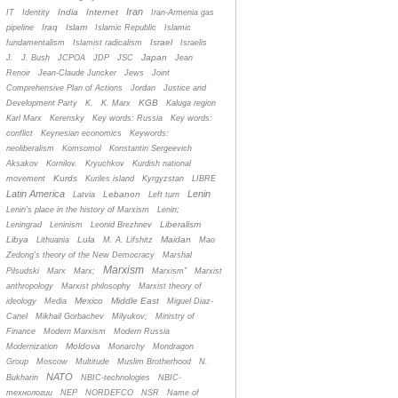
Iran
India
Internet
IT
Identity
Iran-Armenia gas
Iraq
Islam
pipeline
Islamic Republic
Islamic
Israel
fundamentalism
Islamist radicalism
Israelis
Japan
J.
J. Bush
JCPOA
JDP
JSC
Jean
Renoir
Jean-Claude Juncker
Jews
Joint
Comprehensive Plan of Actions
Jordan
Justice and
KGB
Development Party
K.
K. Marx
Kaluga region
Karl Marx
Kerensky
Key words: Russia
Key words:
conflict
Keynesian economics
Keywords:
neoliberalism
Komsomol
Konstantin Sergeevich
Aksakov
Kornilov.
Kryuchkov
Kurdish national
Kurds
movement
Kuriles island
Kyrgyzstan
LIBRE
Latin America
Lenin
Lebanon
Latvia
Left turn
Lenin's place in the history of Marxism
Lenin;
Liberalism
Leningrad
Leninism
Leonid Brezhnev
Libya
Lula
Maidan
Lithuania
M. A. Lifshitz
Mao
Zedong's theory of the New Democracy
Marshal
Marxism
Pilsudski
Marx
Marx;
Marxism”
Marxist
anthropology
Marxist philosophy
Marxist theory of
Mexico
Middle East
ideology
Media
Miguel Diaz-
Canel
Mikhail Gorbachev
Milyukov;
Ministry of
Finance
Modern Marxism
Modern Russia
Moldova
Modernization
Monarchy
Mondragon
Group
Moscow
Multitude
Muslim Brotherhood
N.
NATO
Bukharin
NBIC-technologies
NBIC-
технологии
NEP
NORDEFCO
NSR
Name of