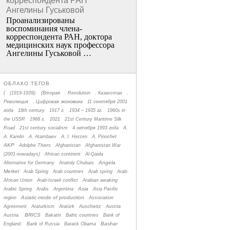
корреспондента РАН
Ангелины Гуськовой
Проанализированы
воспоминания члена­
корреспондента РАН, доктора
медицинских наук профессора
Ангелины Гуськовой …
ОБЛАКО ТЕГОВ
(
(1919-1939);
(Вторая
. Revolution
. Казахстан
.
Революция
. Цифровая экономика
11 сентября 2001
года
18th century
1917 г.
1934 – 1935 гг.
1960s in
the USSR
1968 г.
2021
21st Century Maritime Silk
Road
21st century socialism
4 октября 1993 года
A.
A. Karelin
A. Atambaev
A. I. Herzen
A. Pinochet
AKP
Adolphe Thiers
Afghanistan
Afghanistan War
(2001-nowadays)
African continent
Al-Qaida
Angela
Alternative for Germany
Anatoly Chubais
Merkel
Arab Spring
Arab countries
Arab spring
Arab-
African Union
Arab-Israeli conflict
Arabian awaking
Asia
Arabic Spring
Arabs
Argentina
Asia Pacific
Asiatic mode of production
region
Association
Agreement
Ataturkism
Atatürk
Auschwitz
Austria
BRICS
Austria.
Bakatin
Baltic countries
Bank of
Bashar
England.
Bank of Russia
Barack Obama