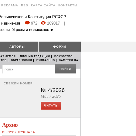
РЕКЛАМА
RSS
КАРТА САЙТА
КОНТАКТЫ
 большевиков и Конституция РСФСР
 извинения
972
109017
|
оссии. Угрозы и возможности
АВТОРЫ
ФОРУМ
|
|
АЯ ЗЕМЛЯ
ПИСЬМО РЕДАКЦИИ
ИСКУССТВО
|
|
|
ОТИВ
ОБРАЗ ЖИЗНИ
БУКВАЛЬНО
ЗАМЕТКИ НА
НАЙТИ
СВЕЖИЙ НОМЕР
№ 4/2026
Май / 2026
ЧИТАТЬ
Архив
ВЫПУСК ЖУРНАЛА