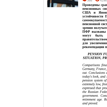
366
4296
Проведены сра
пенсионных си
США и Япони
устойчивости 
самоокупаемо
пенсионной сис
зрения получат
ПФР вызваны п
могут быть 
правительство
для увеличени
рекомендации п
PENSION FU
SITUATION, P
Comparisons fina
Germany, France, 
out. Conclusions a
today's look, and i
pension system of
extremely low, fro
expressed that pr
the Russian Feder
government. Concl
retirement age. 
and proved.