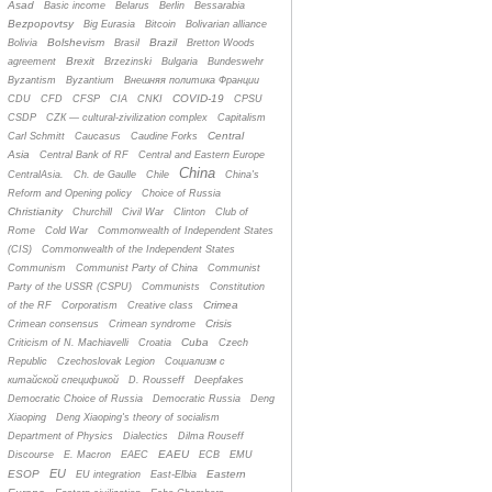
Asad
Basic income
Belarus
Berlin
Bessarabia
Bezpopovtsy
Big Eurasia
Bitcoin
Bolivarian alliance
Bolshevism
Brazil
Bolivia
Brasil
Bretton Woods
Brexit
agreement
Brzezinski
Bulgaria
Bundeswehr
Byzantism
Byzantium
Bнешняя политика Франции
COVID-19
CDU
CFD
CFSP
CIA
CNKI
CPSU
CSDP
CZК — cultural-zivilization complex
Capitalism
Central
Carl Schmitt
Caucasus
Caudine Forks
Asia
Central Bank of RF
Central and Eastern Europe
China
CentralAsia.
Ch. de Gaulle
Chile
China's
Reform and Opening policy
Choice of Russia
Christianity
Churchill
Civil War
Clinton
Club of
Rome
Cold War
Commonwealth of Independent States
(CIS)
Commonwealth of the Independent States
Communism
Communist Party of China
Communist
Party of the USSR (CSPU)
Communists
Constitution
Crimea
of the RF
Corporatism
Creative class
Crisis
Crimean consensus
Crimean syndrome
Cuba
Criticism of N. Machiavelli
Croatia
Czech
Republic
Czechoslovak Legion
Cоциализм с
китайской спецификой
D. Rousseff
Deepfakes
Democratic Choice of Russia
Democratic Russia
Deng
Xiaoping
Deng Xiaoping's theory of socialism
Department of Physics
Dialectics
Dilma Rouseff
EAEU
Discourse
E. Macron
EAEC
ECB
EMU
EU
ESOP
Eastern
EU integration
East-Elbia