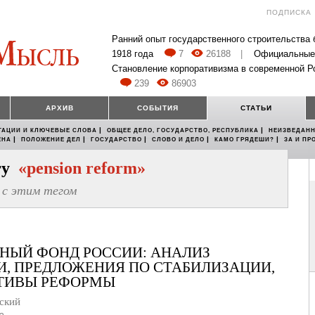
ПОДПИСКА
Ранний опыт государственного строительства
1918 года
7
26188
|
Официальные
Становление корпоративизма в современной Р
239
86903
АРХИВ
СОБЫТИЯ
СТАТЬИ
|
|
ТАЦИИ И КЛЮЧЕВЫЕ СЛОВА
ОБЩЕЕ ДЕЛО, ГОСУДАРСТВО, РЕСПУБЛИКА
НЕИЗВЕДАНН
|
|
|
|
|
ЕНА
ПОЛОЖЕНИЕ ДЕЛ
ГОСУДАРСТВО
СЛОВО И ДЕЛО
КАМО ГРЯДЕШИ?
ЗА И ПР
егу
«pension reform»
с этим тегом
НЫЙ ФОНД РОССИИ: АНАЛИЗ
И, ПРЕДЛОЖЕНИЯ ПО СТАБИЛИЗАЦИИ,
ТИВЫ РЕФОРМЫ
ский