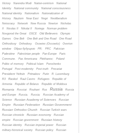
Victory
Narendra Modi
Nation-centrism
National
Identity
National community
National consciousness
National identity
Nationalism
Nationalization of
Nazism
History
Near East
Negri
Neoliberalism
Netocracy
Network
New Russia
Newton
Nicholas
II
Nicolas II
Nikolai II
Noriega
Norman problem
Old Believers
Novgorod the Great
OSCE
Olympic
Games
One Belt
One Belt and One Road
One Road
Orthodoxy
Orthodoxy.
Osowiec (Ossowitz)
Overton
window
Oбраз будущего
PR;
PRC
Pakistan
Palestine
Palestinian people
Pan-Europe
Paris
Commune.
Pax Americana
Plekhanov;
Poland
Politic of memory
Political Islam
Poroshenko
Portugal
Post-modernity
Post-truth
Precariat
President Yeltsin
Primakov
Putin
R. Luxemburg
Raskol
R3
Raul Castro
Refugees
Republic of
Armenia
Republic of Belarus
Republic of Moldova
Russia
Romania
Rosstat
Rouhani
Rus
Russia
and Europe
Russia.
Russia;
Russian Academy of
Russian Academy of Sciences
Science
Russian
Russian Federation
Russian Government
Empire
Russian Orthodox Church
Russian Turkish wars
Russian economy
Russian chronicle
Russian
Russian history
empire
Russian government
Russian identity
Russian imperial power
Russian
military-historical society
Russian policy
Russian