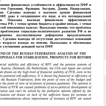
2
внения финансовых устойчивости и эффективности ПФР и
стем Германии, Франции, Австрии, Дании, Нидерландов,
и. Сделаны выводы о высоком уровне финансовой
ПФР, даже в сегодняшнем его виде, и его потенциальной
сти. Показана высокая финансовая эффективности
темы РФ, с точки зрения бюджета и крайне низкая, с точки
елей пенсионных выплат. Высказано мнение, что проблемы
роблемами социально-политического развития РФ и не
решены паллиативными реформами предлагаемыми
м. Сделаны выводы об отсутствии достаточных оснований
я возраста выхода на пенсию. Высказаны и обоснованы
о улучшению доходной части ПФР.
ND OF THE RUSSIAN FEDERATION: ANALYSIS OF THE
ROPOSALS FOR STABILIZATION, PROSPECTS FOR REFORM
ncial stability and efficiency of RPF and the pension systems of
Austria, Denmark, the Netherlands, the USA and Japan are carried
re drawn on the high level of financial stability of PFR, even in his
ts potential self-sufficiency. It is shown big financial to efficiency of
 the Russian Federation, from the point of view of the budget and
m the point of view of recipients of pension payments. The opinion is
oblems of PFR are caused problems of socio-political development of
ation and can't be solved by the palliative reforms offered by the
usions are drawn on lack of the sufficient bases for increase in
Recommendations about improvement of revenues of RPF are stated