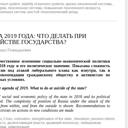
nsion system
,
stability of pension systems
,
кризис пенсионной системы
,
орма
,
пенсионная система
,
повышение пенсионного возраста
,
сионных систем
,
шестой технологический уклад
 2019 ГОДА: ЧТО ДЕЛАТЬ ПРИ
ЙСТВЕ ГОСУДАРСТВА?
ил Геннадьевич
чественное изменение социально-экономической политики
2018 году и его политическое значение. Показана сложность
сии под атакой либерального клана как изнутри, так и
екомендации гражданскому обществу и активистам по
вых условиях.
 agenda of 2019. What to do at suicide of the state?
 social and economic policy of the state in 2018 and its political
ed. The complexity of position of Russia under the attack of the
h from within, and from the outside is shown. Recommendations to
activists on actions in new conditions are made.
s
,
Crisis
,
civilization
,
delegitimation of the state.
,
liberalism
,
pension reform
,
асть
,
делегетимация власти
,
крымский консенсус
,
либерализм
,
орма
,
цивилизация