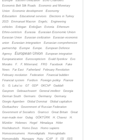
Europe
Eastern civilization
Echo Chambers
Economic Belt Silk Roads
Economic and Monetary
Economy
Union
Economic development
Education
Educational services
Elections in Turkey
2015
Emmanuel Macron
Engels;
Engineering
Erdoğan
vehicles
Erdogan
Estonia
Ethereum
Eurasia
Eurasian Economic Union
Ethno-centrism
Eurasian Union
Eurasian civilization
Eurasian economic
Eurasian integration
union
Euroasian comprehensive
Europe
partnership
Europe.
European Defence
European Union
Agency
European integration
Europeanization
Euroscepticism
Evald Ilyenkov
Evo
Morales
F.
F. Mitterrand.
FRG
Facebook
Fake
News
Far East
Fatherland
February Revolution
February revolution
Federation
Financial bubble»
Foreign policy
France
Financial system
Fordism
G.
G. Luka´sc
G7
GDP
GKChP
Gaddafi
Gasprom
Gebrauchswert
General intellect
Georgia
Germany
German South
Germans
Germany.
Giorgio Agamben
Global Dominat
Global capitalism
Gorbachev
Government of Russian Federation
Government of Socialists
Gramsci
Great Britain
Great
man-made river
Gulag
GÖKTÜRK
H. Chavez
H.
Himalaya
Münkler
Hebrews
Hegel
Hitler
Hochdeutsch
Homo Deus
Homo sapiens
Homoconsumens
Homodigitalis
Homoglobalis
Hungary
Homomobilis
Hutu
ICAP
II
ISI
ISIS