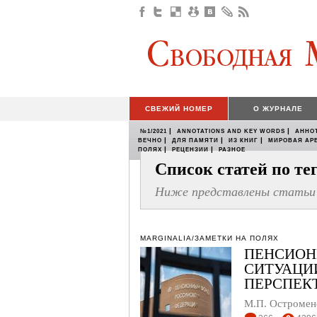
СВЕЖИЙ НОМЕР
О ЖУРНАЛЕ
|
|
№1/2021
ANNOTATIONS AND KEY WORDS
АННО
|
|
|
ВЕЧНО
ДЛЯ ПАМЯТИ
ИЗ КНИГ
МИРОВАЯ АР
|
|
ПОЛЯХ
РЕЦЕНЗИИ
РАЗНОЕ
Список статей по т
Ниже представлены статьи 
MARGINALIA/ЗАМЕТКИ НА ПОЛЯХ
ПЕНСИОН
СИТУАЦИ
ПЕРСПЕК
М.П. Остромен