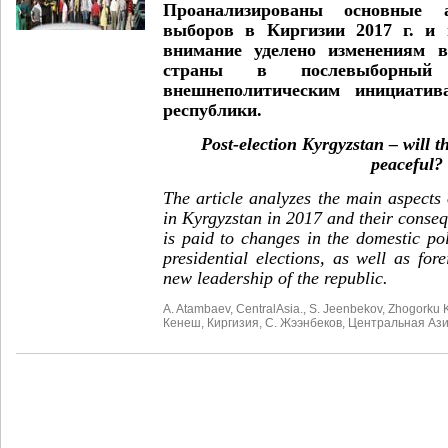
Проанализированы основные а
выборов в Киргизии 2017 г. и 
внимание уделено изменениям в
страны в послевыборный
внешнеполитическим инициатив
республики.
Post-election Kyrgyzstan – will t
peaceful?
The article analyzes the main aspects o
in Kyrgyzstan in 2017 and their conseq
is paid to changes in the domestic pol
presidential elections, as well as fore
new leadership of the republic.
A. Atambaev
,
CentralAsia.
,
S. Jeenbekov
,
Zhogorku 
Кенеш
,
Киргизия
,
С. Жээнбеков
,
Центральная Азия