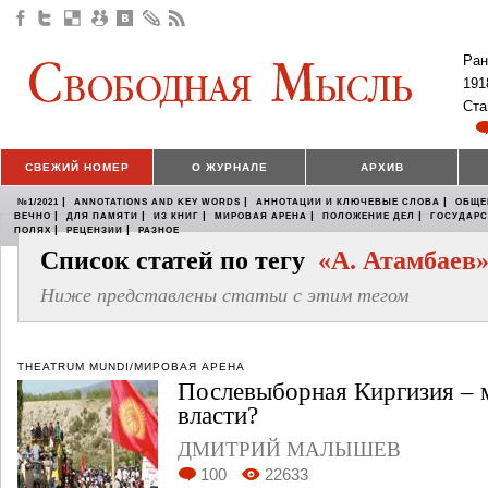
Ран
191
Ста
СВЕЖИЙ НОМЕР
О ЖУРНАЛЕ
АРХИВ
|
|
|
№1/2021
ANNOTATIONS AND KEY WORDS
АННОТАЦИИ И КЛЮЧЕВЫЕ СЛОВА
ОБЩЕ
|
|
|
|
|
ВЕЧНО
ДЛЯ ПАМЯТИ
ИЗ КНИГ
МИРОВАЯ АРЕНА
ПОЛОЖЕНИЕ ДЕЛ
ГОСУДАР
|
|
ПОЛЯХ
РЕЦЕНЗИИ
РАЗНОЕ
Список статей по тегу
«А. Атамбаев
Ниже представлены статьи с этим тегом
THEATRUM MUNDI/МИРОВАЯ АРЕНА
Послевыборная Киргизия – 
власти?
ДМИТРИЙ МАЛЫШЕВ
100
22633