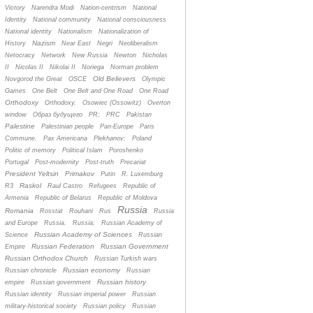
Victory
Narendra Modi
Nation-centrism
National
Identity
National community
National consciousness
National identity
Nationalism
Nationalization of
Nazism
History
Near East
Negri
Neoliberalism
Netocracy
Network
New Russia
Newton
Nicholas
II
Nicolas II
Nikolai II
Noriega
Norman problem
Old Believers
Novgorod the Great
OSCE
Olympic
Games
One Belt
One Belt and One Road
One Road
Orthodoxy
Orthodoxy.
Osowiec (Ossowitz)
Overton
window
Oбраз будущего
PR;
PRC
Pakistan
Palestine
Palestinian people
Pan-Europe
Paris
Commune.
Pax Americana
Plekhanov;
Poland
Politic of memory
Political Islam
Poroshenko
Portugal
Post-modernity
Post-truth
Precariat
President Yeltsin
Primakov
Putin
R. Luxemburg
Raskol
R3
Raul Castro
Refugees
Republic of
Armenia
Republic of Belarus
Republic of Moldova
Russia
Romania
Rosstat
Rouhani
Rus
Russia
and Europe
Russia.
Russia;
Russian Academy of
Russian Academy of Sciences
Science
Russian
Russian Federation
Russian Government
Empire
Russian Orthodox Church
Russian Turkish wars
Russian economy
Russian chronicle
Russian
Russian history
empire
Russian government
Russian identity
Russian imperial power
Russian
military-historical society
Russian policy
Russian