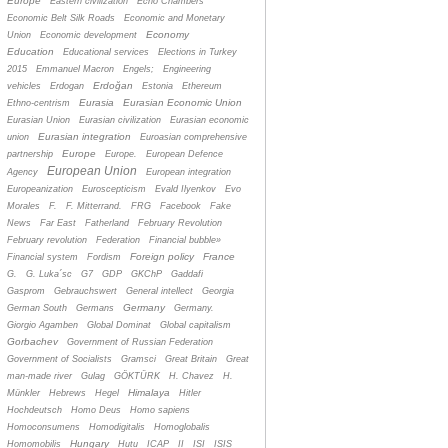
Europe
Eastern civilization
Echo Chambers
Economic Belt Silk Roads
Economic and Monetary
Economy
Union
Economic development
Education
Educational services
Elections in Turkey
2015
Emmanuel Macron
Engels;
Engineering
Erdoğan
vehicles
Erdogan
Estonia
Ethereum
Eurasia
Eurasian Economic Union
Ethno-centrism
Eurasian Union
Eurasian civilization
Eurasian economic
Eurasian integration
union
Euroasian comprehensive
Europe
partnership
Europe.
European Defence
European Union
Agency
European integration
Europeanization
Euroscepticism
Evald Ilyenkov
Evo
Morales
F.
F. Mitterrand.
FRG
Facebook
Fake
News
Far East
Fatherland
February Revolution
February revolution
Federation
Financial bubble»
Foreign policy
France
Financial system
Fordism
G.
G. Luka´sc
G7
GDP
GKChP
Gaddafi
Gasprom
Gebrauchswert
General intellect
Georgia
Germany
German South
Germans
Germany.
Giorgio Agamben
Global Dominat
Global capitalism
Gorbachev
Government of Russian Federation
Government of Socialists
Gramsci
Great Britain
Great
man-made river
Gulag
GÖKTÜRK
H. Chavez
H.
Himalaya
Münkler
Hebrews
Hegel
Hitler
Hochdeutsch
Homo Deus
Homo sapiens
Homoconsumens
Homodigitalis
Homoglobalis
Hungary
Homomobilis
Hutu
ICAP
II
ISI
ISIS