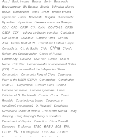
Asad
Basic income
Belarus
Berlin
Bessarabia
Bezpopovtsy
Big Eurasia
Bitcoin
Bolivarian alliance
Bolshevism
Brazil
Bolivia
Brasil
Bretton Woods
Brexit
agreement
Brzezinski
Bulgaria
Bundeswehr
Byzantism
Byzantium
Bнешняя политика Франции
COVID-19
CDU
CFD
CFSP
CIA
CNKI
CPSU
CSDP
CZК — cultural-zivilization complex
Capitalism
Central
Carl Schmitt
Caucasus
Caudine Forks
Asia
Central Bank of RF
Central and Eastern Europe
China
CentralAsia.
Ch. de Gaulle
Chile
China's
Reform and Opening policy
Choice of Russia
Christianity
Churchill
Civil War
Clinton
Club of
Rome
Cold War
Commonwealth of Independent States
(CIS)
Commonwealth of the Independent States
Communism
Communist Party of China
Communist
Party of the USSR (CSPU)
Communists
Constitution
Crimea
of the RF
Corporatism
Creative class
Crisis
Crimean consensus
Crimean syndrome
Cuba
Criticism of N. Machiavelli
Croatia
Czech
Republic
Czechoslovak Legion
Cоциализм с
китайской спецификой
D. Rousseff
Deepfakes
Democratic Choice of Russia
Democratic Russia
Deng
Xiaoping
Deng Xiaoping's theory of socialism
Department of Physics
Dialectics
Dilma Rouseff
EAEU
Discourse
E. Macron
EAEC
ECB
EMU
EU
ESOP
Eastern
EU integration
East-Elbia