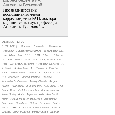
корреспондента РАН
Ангелины Гуськовой
Проанализированы
воспоминания члена­
корреспондента РАН, доктора
медицинских наук профессора
Ангелины Гуськовой …
ОБЛАКО ТЕГОВ
(
(1919-1939);
(Вторая
. Revolution
. Казахстан
.
Революция
. Цифровая экономика
11 сентября 2001
года
18th century
1917 г.
1934 – 1935 гг.
1960s in
the USSR
1968 г.
2021
21st Century Maritime Silk
Road
21st century socialism
4 октября 1993 года
A.
A. Karelin
A. Atambaev
A. I. Herzen
A. Pinochet
AKP
Adolphe Thiers
Afghanistan
Afghanistan War
(2001-nowadays)
African continent
Al-Qaida
Angela
Alternative for Germany
Anatoly Chubais
Merkel
Arab Spring
Arab countries
Arab spring
Arab-
African Union
Arab-Israeli conflict
Arabian awaking
Asia
Arabic Spring
Arabs
Argentina
Asia Pacific
Asiatic mode of production
region
Association
Agreement
Ataturkism
Atatürk
Auschwitz
Austria
BRICS
Austria.
Bakatin
Baltic countries
Bank of
Bashar
England.
Bank of Russia
Barack Obama