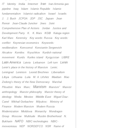
Iran
India
Internet
IT
Identity
Iran-Armenia gas
Iraq
Islam
pipeline
Islamic Republic
Islamic
Israel
fundamentalism
Islamist radicalism
Israelis
Japan
J.
J. Bush
JCPOA
JDP
JSC
Jean
Renoir
Jean-Claude Juncker
Jews
Joint
Comprehensive Plan of Actions
Jordan
Justice and
KGB
Development Party
K.
K. Marx
Kaluga region
Karl Marx
Kerensky
Key words: Russia
Key words:
conflict
Keynesian economics
Keywords:
neoliberalism
Komsomol
Konstantin Sergeevich
Aksakov
Kornilov.
Kryuchkov
Kurdish national
Kurds
movement
Kuriles island
Kyrgyzstan
LIBRE
Latin America
Lenin
Lebanon
Latvia
Left turn
Lenin's place in the history of Marxism
Lenin;
Liberalism
Leningrad
Leninism
Leonid Brezhnev
Libya
Lula
Maidan
Lithuania
M. A. Lifshitz
Mao
Zedong's theory of the New Democracy
Marshal
Marxism
Pilsudski
Marx
Marx;
Marxism”
Marxist
anthropology
Marxist philosophy
Marxist theory of
Mexico
Middle East
ideology
Media
Miguel Diaz-
Canel
Mikhail Gorbachev
Milyukov;
Ministry of
Finance
Modern Marxism
Modern Russia
Moldova
Modernization
Monarchy
Mondragon
Group
Moscow
Multitude
Muslim Brotherhood
N.
NATO
Bukharin
NBIC-technologies
NBIC-
технологии
NEP
NORDEFCO
NSR
Name of