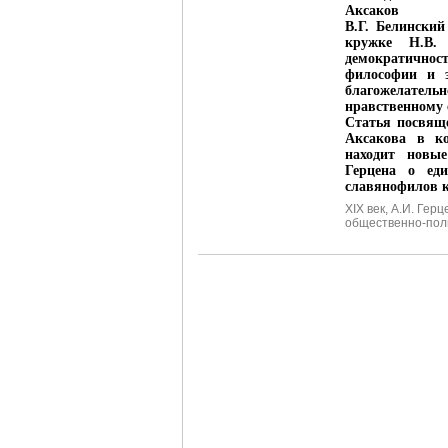
Аксаков
В.Г. Белинский
кружке Н.В.
демократично
философии и э
благожелате
нравственному
Статья посвяще
Аксакова в ко
находит новы
Герцена о еди
славянофилов к
XIX век
,
А.И. Герц
общественно-пол