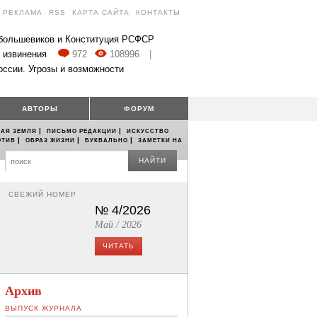
РЕКЛАМА
RSS
КАРТА САЙТА
КОНТАКТЫ
 большевиков и Конституция РСФСР
 извинения
972
108996
|
оссии. Угрозы и возможности
АВТОРЫ
ФОРУМ
|
|
АЯ ЗЕМЛЯ
ПИСЬМО РЕДАКЦИИ
ИСКУССТВО
|
|
|
ОТИВ
ОБРАЗ ЖИЗНИ
БУКВАЛЬНО
ЗАМЕТКИ НА
НАЙТИ
СВЕЖИЙ НОМЕР
№ 4/2026
Май / 2026
ЧИТАТЬ
Архив
ВЫПУСК ЖУРНАЛА