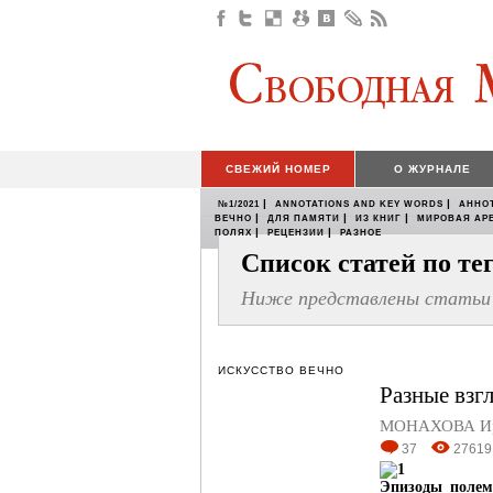
СВЕЖИЙ НОМЕР
О ЖУРНАЛЕ
|
|
№1/2021
ANNOTATIONS AND KEY WORDS
АННО
|
|
|
ВЕЧНО
ДЛЯ ПАМЯТИ
ИЗ КНИГ
МИРОВАЯ АР
|
|
ПОЛЯХ
РЕЦЕНЗИИ
РАЗНОЕ
Список статей по т
Ниже представлены статьи 
ИСКУССТВО ВЕЧНО
Разные взгл
МОНАХОВА Ири
37
27619
Эпизоды
полем