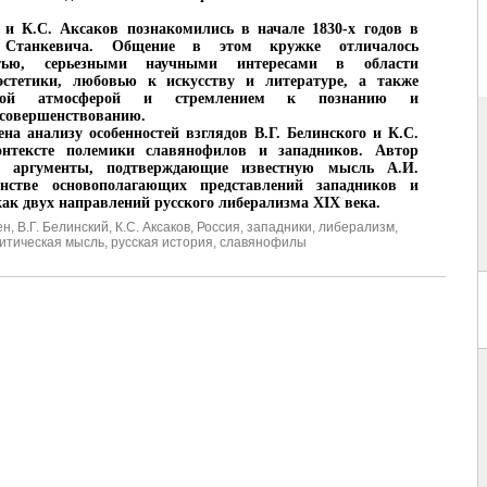
 и К.С. Аксаков познакомились в начале 1830-х годов в
 Станкевича. Общение в этом кружке отличалось
стью, серьезными научными интересами в области
стетики, любовью к искусству и литературе, а также
льной атмосферой и стремлением к познанию и
 совершенствованию.
на анализу особенностей взглядов В.Г. Белинского и К.С.
нтексте полемики славянофилов и западников. Автор
е аргументы, подтверждающие известную мысль А.И.
нстве основополагающих представлений западников и
ак двух направлений русского либерализма XIX века.
ен
,
В.Г. Белинский
,
К.С. Аксаков
,
Россия
,
западники
,
либерализм
,
итическая мысль
,
русская история
,
славянофилы