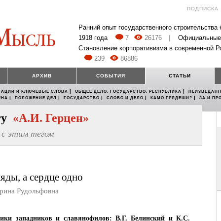
ПОДПИСКА
Ранний опыт государственного строительства
1918 года
7
26176
|
Официальные
Становление корпоративизма в современной Р
239
86886
АРХИВ
СОБЫТИЯ
СТАТЬИ
|
|
ТАЦИИ И КЛЮЧЕВЫЕ СЛОВА
ОБЩЕЕ ДЕЛО, ГОСУДАРСТВО, РЕСПУБЛИКА
НЕИЗВЕДАНН
|
|
|
|
|
ЕНА
ПОЛОЖЕНИЕ ДЕЛ
ГОСУДАРСТВО
СЛОВО И ДЕЛО
КАМО ГРЯДЕШИ?
ЗА И ПР
егу
«А.И. Герцен»
с этим тегом
яды, а сердце одно
на Рудольфовна
ики западников и славянофилов: В.Г. Белинский и К.С.