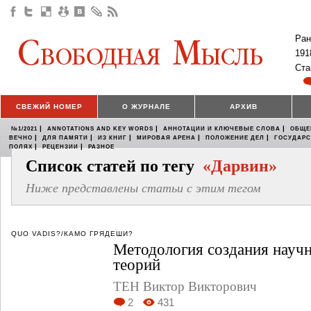
Ран
191
Ста
СВЕЖИЙ НОМЕР
О ЖУРНАЛЕ
АРХИВ
|
|
|
№1/2021
ANNOTATIONS AND KEY WORDS
АННОТАЦИИ И КЛЮЧЕВЫЕ СЛОВА
ОБЩЕ
|
|
|
|
|
ВЕЧНО
ДЛЯ ПАМЯТИ
ИЗ КНИГ
МИРОВАЯ АРЕНА
ПОЛОЖЕНИЕ ДЕЛ
ГОСУДАР
|
|
ПОЛЯХ
РЕЦЕНЗИИ
РАЗНОЕ
Список статей по тегу
«Дарвин»
Ниже представлены статьи с этим тегом
QUO VADIS?/КАМО ГРЯДЕШИ?
Методология создания нау
теорий
ТЕН Виктор Викторович
2
431