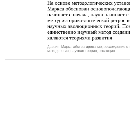
На основе методологических устано
Маркса обоснован основополагающ
начинает с начала, наука начинает 
метод историко-логической ретросп
научных эволюционных теорий. Пока
единственно научный метод создания
являются теориями развития
Дарвин
,
Маркс
,
абстрагирование
,
восхождение от
методология
,
научная теория
,
эволюция