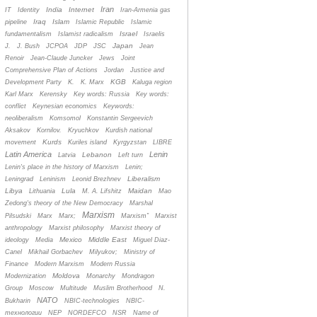
Iran
India
Internet
IT
Identity
Iran-Armenia gas
Iraq
Islam
pipeline
Islamic Republic
Islamic
Israel
fundamentalism
Islamist radicalism
Israelis
Japan
J.
J. Bush
JCPOA
JDP
JSC
Jean
Renoir
Jean-Claude Juncker
Jews
Joint
Comprehensive Plan of Actions
Jordan
Justice and
KGB
Development Party
K.
K. Marx
Kaluga region
Karl Marx
Kerensky
Key words: Russia
Key words:
conflict
Keynesian economics
Keywords:
neoliberalism
Komsomol
Konstantin Sergeevich
Aksakov
Kornilov.
Kryuchkov
Kurdish national
Kurds
movement
Kuriles island
Kyrgyzstan
LIBRE
Latin America
Lenin
Lebanon
Latvia
Left turn
Lenin's place in the history of Marxism
Lenin;
Liberalism
Leningrad
Leninism
Leonid Brezhnev
Libya
Lula
Maidan
Lithuania
M. A. Lifshitz
Mao
Zedong's theory of the New Democracy
Marshal
Marxism
Pilsudski
Marx
Marx;
Marxism”
Marxist
anthropology
Marxist philosophy
Marxist theory of
Mexico
Middle East
ideology
Media
Miguel Diaz-
Canel
Mikhail Gorbachev
Milyukov;
Ministry of
Finance
Modern Marxism
Modern Russia
Moldova
Modernization
Monarchy
Mondragon
Group
Moscow
Multitude
Muslim Brotherhood
N.
NATO
Bukharin
NBIC-technologies
NBIC-
технологии
NEP
NORDEFCO
NSR
Name of