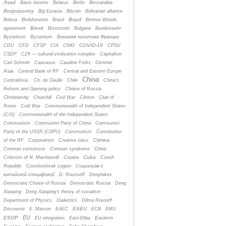
Asad
Basic income
Belarus
Berlin
Bessarabia
Bezpopovtsy
Big Eurasia
Bitcoin
Bolivarian alliance
Bolshevism
Brazil
Bolivia
Brasil
Bretton Woods
Brexit
agreement
Brzezinski
Bulgaria
Bundeswehr
Byzantism
Byzantium
Bнешняя политика Франции
COVID-19
CDU
CFD
CFSP
CIA
CNKI
CPSU
CSDP
CZК — cultural-zivilization complex
Capitalism
Central
Carl Schmitt
Caucasus
Caudine Forks
Asia
Central Bank of RF
Central and Eastern Europe
China
CentralAsia.
Ch. de Gaulle
Chile
China's
Reform and Opening policy
Choice of Russia
Christianity
Churchill
Civil War
Clinton
Club of
Rome
Cold War
Commonwealth of Independent States
(CIS)
Commonwealth of the Independent States
Communism
Communist Party of China
Communist
Party of the USSR (CSPU)
Communists
Constitution
Crimea
of the RF
Corporatism
Creative class
Crisis
Crimean consensus
Crimean syndrome
Cuba
Criticism of N. Machiavelli
Croatia
Czech
Republic
Czechoslovak Legion
Cоциализм с
китайской спецификой
D. Rousseff
Deepfakes
Democratic Choice of Russia
Democratic Russia
Deng
Xiaoping
Deng Xiaoping's theory of socialism
Department of Physics
Dialectics
Dilma Rouseff
EAEU
Discourse
E. Macron
EAEC
ECB
EMU
EU
ESOP
Eastern
EU integration
East-Elbia