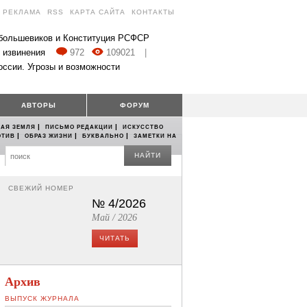
РЕКЛАМА
RSS
КАРТА САЙТА
КОНТАКТЫ
 большевиков и Конституция РСФСР
 извинения
972
109021
|
оссии. Угрозы и возможности
АВТОРЫ
ФОРУМ
|
|
АЯ ЗЕМЛЯ
ПИСЬМО РЕДАКЦИИ
ИСКУССТВО
|
|
|
ОТИВ
ОБРАЗ ЖИЗНИ
БУКВАЛЬНО
ЗАМЕТКИ НА
НАЙТИ
СВЕЖИЙ НОМЕР
№ 4/2026
Май / 2026
ЧИТАТЬ
Архив
ВЫПУСК ЖУРНАЛА