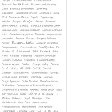
Europe
Eastern civilization
Echo Chambers
Economic Belt Silk Roads
Economic and Monetary
Economy
Union
Economic development
Education
Educational services
Elections in Turkey
2015
Emmanuel Macron
Engels;
Engineering
Erdoğan
vehicles
Erdogan
Estonia
Ethereum
Eurasia
Eurasian Economic Union
Ethno-centrism
Eurasian Union
Eurasian civilization
Eurasian economic
Eurasian integration
union
Euroasian comprehensive
Europe
partnership
Europe.
European Defence
European Union
Agency
European integration
Europeanization
Euroscepticism
Evald Ilyenkov
Evo
Morales
F.
F. Mitterrand.
FRG
Facebook
Fake
News
Far East
Fatherland
February Revolution
February revolution
Federation
Financial bubble»
Foreign policy
France
Financial system
Fordism
G.
G. Luka´sc
G7
GDP
GKChP
Gaddafi
Gasprom
Gebrauchswert
General intellect
Georgia
Germany
German South
Germans
Germany.
Giorgio Agamben
Global Dominat
Global capitalism
Gorbachev
Government of Russian Federation
Government of Socialists
Gramsci
Great Britain
Great
man-made river
Gulag
GÖKTÜRK
H. Chavez
H.
Himalaya
Münkler
Hebrews
Hegel
Hitler
Hochdeutsch
Homo Deus
Homo sapiens
Homoconsumens
Homodigitalis
Homoglobalis
Hungary
Homomobilis
Hutu
ICAP
II
ISI
ISIS