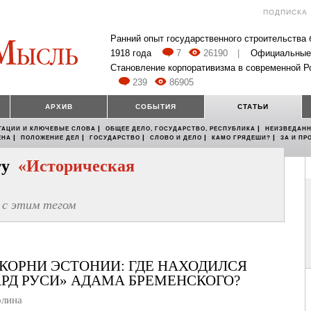
ПОДПИСКА
Ранний опыт государственного строительства
1918 года
7
26190
|
Официальные
Становление корпоративизма в современной Р
239
86905
АРХИВ
СОБЫТИЯ
СТАТЬИ
|
|
ТАЦИИ И КЛЮЧЕВЫЕ СЛОВА
ОБЩЕЕ ДЕЛО, ГОСУДАРСТВО, РЕСПУБЛИКА
НЕИЗВЕДАНН
|
|
|
|
|
ЕНА
ПОЛОЖЕНИЕ ДЕЛ
ГОСУДАРСТВО
СЛОВО И ДЕЛО
КАМО ГРЯДЕШИ?
ЗА И ПР
егу
«Историческая
с этим тегом
КОРНИ ЭСТОНИИ: ГДЕ НАХОДИЛСЯ
РД РУСИ» АДАМА БРЕМЕНСКОГО?
лина