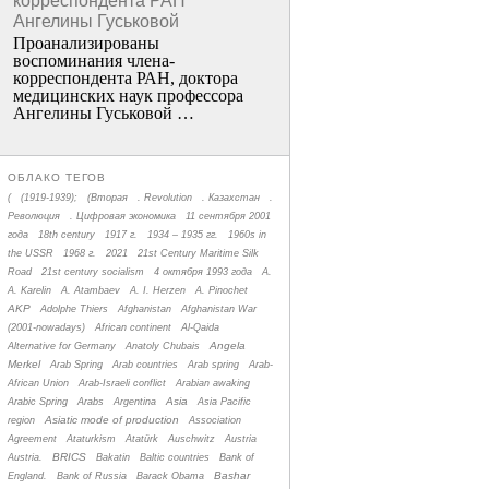
корреспондента РАН
Ангелины Гуськовой
Проанализированы
воспоминания члена­
корреспондента РАН, доктора
медицинских наук профессора
Ангелины Гуськовой …
ОБЛАКО ТЕГОВ
(
(1919-1939);
(Вторая
. Revolution
. Казахстан
.
Революция
. Цифровая экономика
11 сентября 2001
года
18th century
1917 г.
1934 – 1935 гг.
1960s in
the USSR
1968 г.
2021
21st Century Maritime Silk
Road
21st century socialism
4 октября 1993 года
A.
A. Karelin
A. Atambaev
A. I. Herzen
A. Pinochet
AKP
Adolphe Thiers
Afghanistan
Afghanistan War
(2001-nowadays)
African continent
Al-Qaida
Angela
Alternative for Germany
Anatoly Chubais
Merkel
Arab Spring
Arab countries
Arab spring
Arab-
African Union
Arab-Israeli conflict
Arabian awaking
Asia
Arabic Spring
Arabs
Argentina
Asia Pacific
Asiatic mode of production
region
Association
Agreement
Ataturkism
Atatürk
Auschwitz
Austria
BRICS
Austria.
Bakatin
Baltic countries
Bank of
Bashar
England.
Bank of Russia
Barack Obama