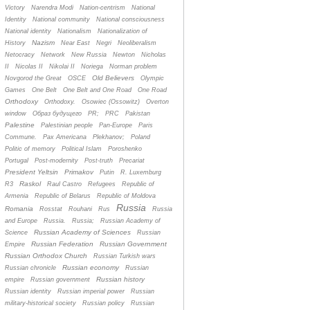
Victory
Narendra Modi
Nation-centrism
National
Identity
National community
National consciousness
National identity
Nationalism
Nationalization of
Nazism
History
Near East
Negri
Neoliberalism
Netocracy
Network
New Russia
Newton
Nicholas
II
Nicolas II
Nikolai II
Noriega
Norman problem
Old Believers
Novgorod the Great
OSCE
Olympic
Games
One Belt
One Belt and One Road
One Road
Orthodoxy
Orthodoxy.
Osowiec (Ossowitz)
Overton
window
Oбраз будущего
PR;
PRC
Pakistan
Palestine
Palestinian people
Pan-Europe
Paris
Commune.
Pax Americana
Plekhanov;
Poland
Politic of memory
Political Islam
Poroshenko
Portugal
Post-modernity
Post-truth
Precariat
President Yeltsin
Primakov
Putin
R. Luxemburg
Raskol
R3
Raul Castro
Refugees
Republic of
Armenia
Republic of Belarus
Republic of Moldova
Russia
Romania
Rosstat
Rouhani
Rus
Russia
and Europe
Russia.
Russia;
Russian Academy of
Russian Academy of Sciences
Science
Russian
Russian Federation
Russian Government
Empire
Russian Orthodox Church
Russian Turkish wars
Russian economy
Russian chronicle
Russian
Russian history
empire
Russian government
Russian identity
Russian imperial power
Russian
military-historical society
Russian policy
Russian