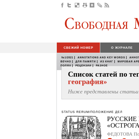
СВЕЖИЙ НОМЕР
О ЖУРНАЛЕ
|
|
№1/2021
ANNOTATIONS AND KEY WORDS
АННО
|
|
|
ВЕЧНО
ДЛЯ ПАМЯТИ
ИЗ КНИГ
МИРОВАЯ АР
|
|
ПОЛЯХ
РЕЦЕНЗИИ
РАЗНОЕ
Список статей по т
география»
Ниже представлены статьи 
STATUS RERUM/ПОЛОЖЕНИЕ ДЕЛ
РУССКИЕ 
«ОСТРОГА
ФЕДОТОВА По