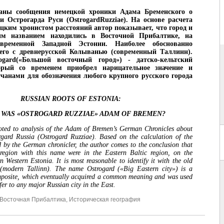
аны сообщения немецкой хроники Адама Бременского о
и Острогарда Руси (OstrogardRuzziae). На основе расчета
цким хронистом расстояний автор показывает, что город и
им названием находились в Восточной Прибалтике, на
овременной Западной Эстонии. Наиболее обоснованно
 его с древнерусской Колыванью (современный Таллинн).
ogard(«Большой восточный город») - датско-кельтский
орый со временем приобрел нарицательное значение и
чанами для обозначения любого крупного русского города
RUSSIAN ROOTS OF ESTONIA:
WAS «OSTROGARD RUZZIAE» ADAM OF BREMEN?
voted to analysis of the Adam of Bremen’s German Chronicles about
rgard Russia (Ostrogard Ruzziae). Based on the calculation of the
ed by the German chronicler, the author comes to the conclusion that
 region with this name were in the Eastern Baltic region, on the
n Western Estonia. It is most reasonable to identify it with the old
(modern Tallinn). The name Ostrogard («Big Eastern city») is a
mposite, which eventually acquired a common meaning and was used
fer to any major Russian city in the East.
Восточная Прибалтика
,
Историческая география