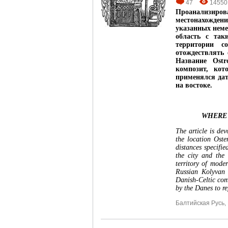
47
14550
Проанализиров
местонахождени
указанных неме
область с так
территории с
отождествлять
Название Ostr
композит, кот
применялся дат
на востоке.
WHERE 
The article is de
the location Oste
distances specifi
the city and the
territory of moder
Russian Kolyvan 
Danish-Celtic co
by the Danes to re
Балтийская Русь
,