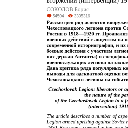
вторжении (интервенции) 19
СОКОЛОВ Борис
54504
3305316
Рассмотрен ряд аспектов вооруже
Чехословацкого легиона против С
России в 1918—1920 гг. Проанали
военных действий с акцентом на 
современной историографии, и их 
боевые действия с участием легион
них держав Антанты) и специфика
военнослужащих легиона на захва
Дана критика ряда популярных к
выводы для адекватной оценки воз
Чехословацкого легиона на событи
Czechoslovak Legion: liberators or a
the nature of the par
of the Czechoslovak Legion in a f
(intervention) 1
The article describes a number of aspe
Legion armed uprising against Soviet 
1920. Key topics covered in this articl