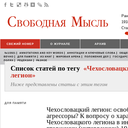
Ран
191
Ста
СВЕЖИЙ НОМЕР
О ЖУРНАЛЕ
АРХИВ
|
|
|
№1/2021
ANNOTATIONS AND KEY WORDS
АННОТАЦИИ И КЛЮЧЕВЫЕ СЛОВА
ОБЩЕ
|
|
|
|
|
ВЕЧНО
ДЛЯ ПАМЯТИ
ИЗ КНИГ
МИРОВАЯ АРЕНА
ПОЛОЖЕНИЕ ДЕЛ
ГОСУДАР
|
|
ПОЛЯХ
РЕЦЕНЗИИ
РАЗНОЕ
Список статей по тегу
«Чехословацк
легион»
Ниже представлены статьи с этим тегом
ДЛЯ ПАМЯТИ
Чехословацкий легион: осво
агрессоры? К вопросу о хар
Чехословацкого легиона в и