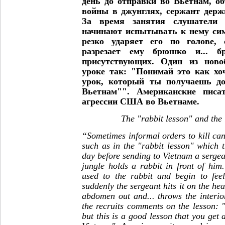
день до отправки во Вьетнам, о
войны в джунглях, сержант держ
За время занятия слушатели
начинают испытывать к нему сим
резко ударяет его по голове, 
разрезает ему брюшко и... бр
присутствующих. Один из ново
уроке так: "Понимай это как хо
урок, который ты получаешь до
Вьетнам"". Американские писа
агрессии США во Вьетнаме.
The "rabbit lesson" and the 
“
Sometimes informal orders to kill ca
such as in the "rabbit lesson" which 
day before sending to Vietnam a sergea
jungle holds a rabbit in front of him
used to the rabbit and begin to fee
suddenly the sergeant hits it on the head
abdomen out and... throws the interio
the recruits comments on the lesson: 
but this is a good lesson that you get 