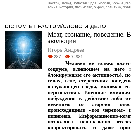
Восток
,
Запад
,
Золотая Орда
,
Россия
,
борьба
,
гео
война
,
история
,
латинство
,
образ
,
политика
,
прав
DICTUM ET FACTUM/СЛОВО И ДЕЛО
Мозг, сознание, поведение. В
эволюции
Игорь Андреев
287
74881
Человек не только наход
социуме, влияющем на него 
блокирующем его активность), но 
генах, теле, стереотипах поведе
окружающей среды, включая ег
перспективы. Внешние влияния
побуждения к действию либо от
невидимо со стороны опоср
происходящими «под черепом» (
индивида. Информационно-ком
позволяют неинвазивно отслеж
корректировать и даже прог