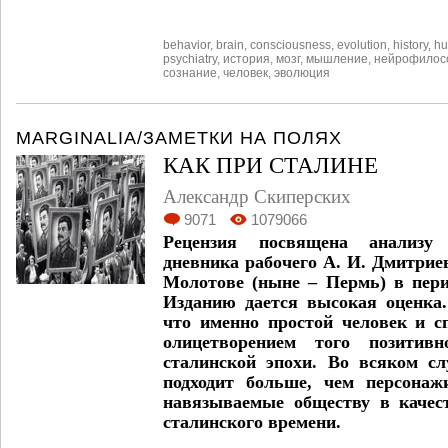
behavior
,
brain
,
consciousness
,
evolution
,
history
,
h
psychiatry
,
история
,
мозг
,
мышление
,
нейрофилос
сознание
,
человек
,
эволюция
MARGINALIA/ЗАМЕТКИ НА ПОЛЯХ
КАК ПРИ СТАЛИНЕ
Александр Скиперских
9071
1079066
Рецензия посвящена анализу 
дневника рабочего А. И. Дмитриев
Молотове (ныне – Пермь) в пери
Изданию дается высокая оценка.
что именно простой человек и с
олицетворением того позитивн
сталинской эпохи. Во всяком сл
подходит больше, чем персонаж
навязываемые обществу в качест
сталинского времени.