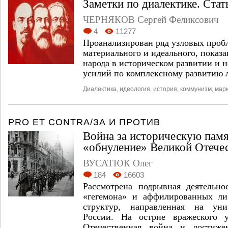
Заметки по диалектике. Стат
ЧЕРНЯКОВ Сергей Феликсович
4
11277
Проанализирован ряд узловых проб
материального и идеального, показ
народа в историческом развитии и 
усилий по комплексному развитию 
Диалектика
,
идеология
,
история
,
коммунизм
,
мар
PRO ET CONTRA/ЗА И ПРОТИВ
Война за историческую памя
«обнуление» Великой Отече
ВУСАТЮК Олег
184
16603
Рассмотрена подрывная деятельн
«гегемона» и аффилированных ли
структур, направленная на уни
России. На острие вражеского у
Отечественная война и достижен