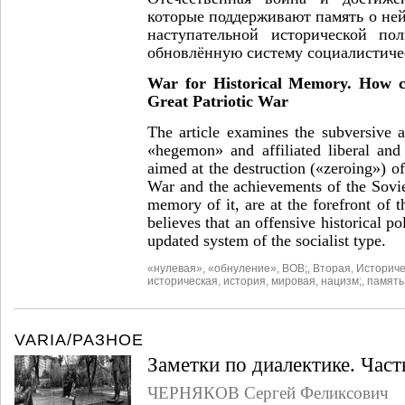
которые поддерживают память о ней
наступательной исторической по
обновлённую систему социалистичес
War for Historical Memory.
How c
Great Patriotic War
The article examines the subversive a
«hegemon» and affiliated liberal and
aimed at the destruction («zeroing») of
War and the achievements of the Sovie
memory of it, are at the forefront of 
believes that an offensive historical po
updated system of the socialist type.
«нулевая»
,
«обнуление»
,
ВОВ;
,
Вторая
,
Историче
историческая
,
история
,
мировая
,
нацизм;
,
память
VARIA/РАЗНОЕ
Заметки по диалектике. Част
ЧЕРНЯКОВ Сергей Феликсович