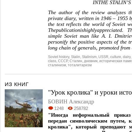
IN
THE
STALIN
’
The author of the review analyzes th
private diary, written in 1946 – 1955 b
the text reflects the world of Soviet w
The
publication
is
highly
appreciated
.
T
simple Soviet man like A. I. Dmitri
personify the positive aspects of the t
long chain of generals, promoted from
Soviet history
,
Stalin
,
Stalinism
,
USSR
,
culture
,
dairy
class
,
СССР
,
Сталин
,
дневник
,
историческая памя
сталинизм
,
тоталитаризм
ИЗ КНИГ
"Урок кролика" и уроки ист
БОВИН Александр
1248
258782
"Иногда неформальный прика
передан символическим путем, к
кролика", который преподают м