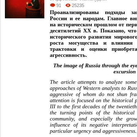
91
25235
Проанализированы подходы з
России и ее народам. Главное в
на историческом прошлом от пери
десятилетий ХХ в. Показано, чт
исторического развития мировог
роста могущества и влияния 
трактовки и оценки приобрет
агрессивность.
The image of Russia through the eyes
excursion
The article attempts to analyze some
approaches of Western analysts to Russ
aggressive of whom do not shun fr
attention is focused on the historical 
III to the first decades of the twentiet
the turning points of the historica
community, and especially the gro
influence of its negative interpreta
particular urgency and aggressiveness.