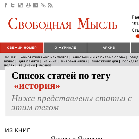
Ран
191
Ста
СВЕЖИЙ НОМЕР
О ЖУРНАЛЕ
АРХИВ
|
|
|
№1/2021
ANNOTATIONS AND KEY WORDS
АННОТАЦИИ И КЛЮЧЕВЫЕ СЛОВА
ОБЩЕ
|
|
|
|
|
ВЕЧНО
ДЛЯ ПАМЯТИ
ИЗ КНИГ
МИРОВАЯ АРЕНА
ПОЛОЖЕНИЕ ДЕЛ
ГОСУДАР
|
|
ПОЛЯХ
РЕЦЕНЗИИ
РАЗНОЕ
Список статей по тегу
«история»
Ниже представлены статьи с
этим тегом
ИЗ КНИГ
Янусы в Яндексе