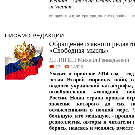
Vietnam". American writers and journ
in Vietnam.
история
,
книги
,
литература
,
политика
,
books
,
histo
ПИСЬМО РЕДАКЦИИ
Обращение главного редакт
«Свободная мысль»
ДЕЛЯГИН Михаил Геннадьевич
13
14926
Уходит в прошлое 2014 год – год
летия Второй мировых войн, го
надолго украинской катастрофы,
возобновления «холодной в
России. Наша страна прошла ог
значение которого до сих 
осмысленными в полной мере. Ч
большую, кто меньшую, - прошли 
редколлегия, авторы и читатели 
борясь, надеясь и меняясь вместе 