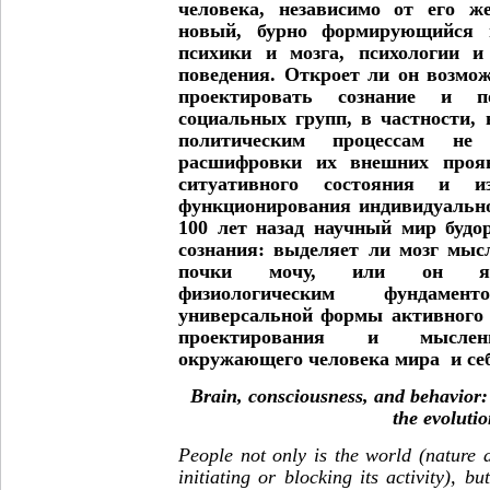
человека, независимо от его 
новый, бурно формирующийся п
психики и мозга, психологии и
поведения. Откроет ли он возмо
проектировать сознание и п
социальных групп, в частности,
политическим процессам не
расшифровки их внешних прояв
ситуативного состояния и из
функционирования индивидуальн
100 лет назад научный мир будо
сознания: выделяет ли мозг мыс
почки мочу, или он явл
физиологическим фундаме
универсальной формы активного 
проектирования и мысленн
окружающего человека мира и се
Brain, consciousness, and behavior:
the evoluti
People not only is the world (nature 
initiating or blocking its activity), bu