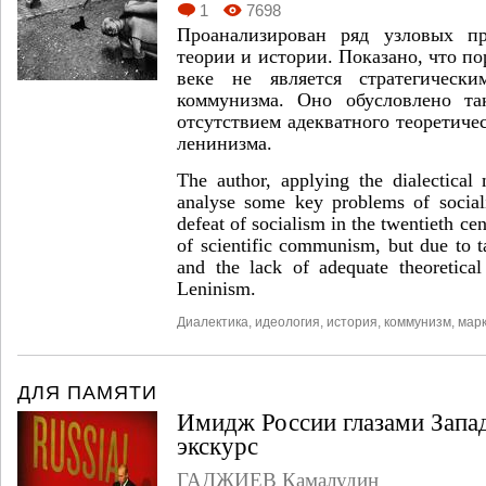
1
7698
Проанализирован ряд узловых пр
теории и истории. Показано, что п
веке не является стратегическ
коммунизма. Оно обусловлено т
отсутствием адекватного теоретиче
ленинизма.
The author, applying the dialectical 
analyse some key problems of sociali
defeat of socialism in the twentieth cen
of scientific communism, but due to ta
and the lack of adequate theoretica
Leninism.
Диалектика
,
идеология
,
история
,
коммунизм
,
мар
ДЛЯ ПАМЯТИ
Имидж России глазами Запа
экскурс
ГАДЖИЕВ Камалудин