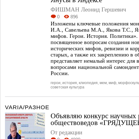
ФИШМАН Леонид Гершевич
0
896
Изложены ключевые положения мон
И.А., Савельева М.А., Якова Т.С., 
мифов. Герои. История. Политика».
посвященное вопросам создания но
исторических мифов, ревизии и ко
старых, а также их закреплению в 
представляет немалый интерес для 
вопросами национальной самоиден
России.
герои
,
история
,
клиопедия
,
мем
,
миф
,
морфоскул
советская культура
VARIA/РАЗНОЕ
Объявляю конкурс научных 
обществоведов «ГРЯДУЩ
От редакции