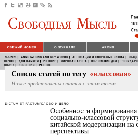
Ран
191
Ста
СВЕЖИЙ НОМЕР
О ЖУРНАЛЕ
АРХИВ
|
|
|
№1/2021
ANNOTATIONS AND KEY WORDS
АННОТАЦИИ И КЛЮЧЕВЫЕ СЛОВА
ОБЩЕ
|
|
|
|
|
ВЕЧНО
ДЛЯ ПАМЯТИ
ИЗ КНИГ
МИРОВАЯ АРЕНА
ПОЛОЖЕНИЕ ДЕЛ
ГОСУДАР
|
|
ПОЛЯХ
РЕЦЕНЗИИ
РАЗНОЕ
Список статей по тегу
«классовая»
Ниже представлены статьи с этим тегом
DICTUM ET FACTUM/СЛОВО И ДЕЛО
Особенности формирования
социально-классовой структ
китайской модернизации на 
перспективы