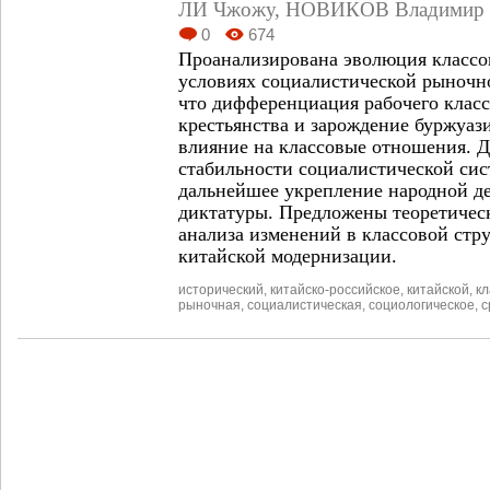
ЛИ Чжожу
,
НОВИКОВ Владимир Г
0
674
Проанализирована эволюция классо
условиях социалистической рыночн
что дифференциация рабочего класс
крестьянства и зарождение буржуаз
влияние на классовые отношения. Д
стабильности социалистической си
дальнейшее укрепление народной д
диктатуры. Предложены теоретичес
анализа изменений в классовой стру
китайской модернизации.
исторический
,
китайско-российское
,
китайской
,
кл
рыночная
,
социалистическая
,
социологическое
,
с