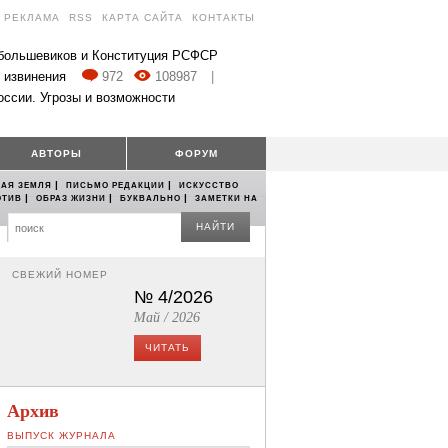
РЕКЛАМА
RSS
КАРТА САЙТА
КОНТАКТЫ
 большевиков и Конституция РСФСР
 извинения
972
108987
|
оссии. Угрозы и возможности
АВТОРЫ
ФОРУМ
|
|
АЯ ЗЕМЛЯ
ПИСЬМО РЕДАКЦИИ
ИСКУССТВО
|
|
|
ОТИВ
ОБРАЗ ЖИЗНИ
БУКВАЛЬНО
ЗАМЕТКИ НА
НАЙТИ
СВЕЖИЙ НОМЕР
№ 4/2026
Май / 2026
ЧИТАТЬ
Архив
ВЫПУСК ЖУРНАЛА