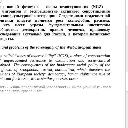
0
ван новый феномен – «зоны недоступности» (NGZ) —
я мигрантов и беспрецедентно активного сопротивления
 социокультурной интеграции. Следствиями неадекватной
литики властей является рост ксенофобии, расизма,
, что несет угрозы фундаментальным институтам
 общества: демократии, правам человека, правовому
сследование актуально для России, в которой возникают
оцессы.
and problems of the sovereignty of the West-European states
called “zones of inaccessibility” (NGZ), a place of concentration
 unprecedented resistance to assimilation and socio-cultural
nalyzed. The consequences of the inadequate social policy of the
e growth of xenophobia, racism, nationalism, which threatens the
tutions of European society: democracy, human rights, the rule of
relevant for Russia, where similar processes occur.
ости»
,
«зоны приоритетной безопасности»
,
миграционный кризис в
ая политика
,
суверенитет.