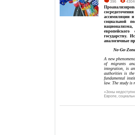
396
4304
Проанализиро
сосредоточени
ассимиляции и
социальной по
национализма
европейского
государству. И
аналогичные пр
No-Go-Zone 
A new phenomenon 
of migrants and
integration, is a
authorities is th
fundamental insti
law. The study is 
«Зоны недоступн
Европе
,
социальн