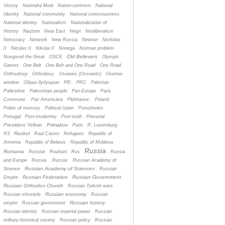
Victory
Narendra Modi
Nation-centrism
National
Identity
National community
National consciousness
National identity
Nationalism
Nationalization of
Nazism
History
Near East
Negri
Neoliberalism
Netocracy
Network
New Russia
Newton
Nicholas
II
Nicolas II
Nikolai II
Noriega
Norman problem
Old Believers
Novgorod the Great
OSCE
Olympic
Games
One Belt
One Belt and One Road
One Road
Orthodoxy
Orthodoxy.
Osowiec (Ossowitz)
Overton
window
Oбраз будущего
PR;
PRC
Pakistan
Palestine
Palestinian people
Pan-Europe
Paris
Commune.
Pax Americana
Plekhanov;
Poland
Politic of memory
Political Islam
Poroshenko
Portugal
Post-modernity
Post-truth
Precariat
President Yeltsin
Primakov
Putin
R. Luxemburg
Raskol
R3
Raul Castro
Refugees
Republic of
Armenia
Republic of Belarus
Republic of Moldova
Russia
Romania
Rosstat
Rouhani
Rus
Russia
and Europe
Russia.
Russia;
Russian Academy of
Russian Academy of Sciences
Science
Russian
Russian Federation
Russian Government
Empire
Russian Orthodox Church
Russian Turkish wars
Russian economy
Russian chronicle
Russian
Russian history
empire
Russian government
Russian identity
Russian imperial power
Russian
military-historical society
Russian policy
Russian