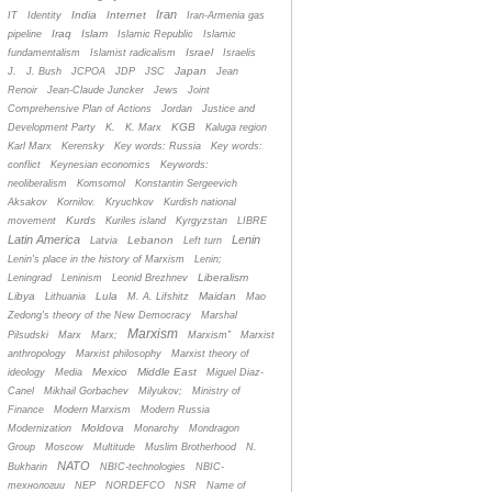
Iran
India
Internet
IT
Identity
Iran-Armenia gas
Iraq
Islam
pipeline
Islamic Republic
Islamic
Israel
fundamentalism
Islamist radicalism
Israelis
Japan
J.
J. Bush
JCPOA
JDP
JSC
Jean
Renoir
Jean-Claude Juncker
Jews
Joint
Comprehensive Plan of Actions
Jordan
Justice and
KGB
Development Party
K.
K. Marx
Kaluga region
Karl Marx
Kerensky
Key words: Russia
Key words:
conflict
Keynesian economics
Keywords:
neoliberalism
Komsomol
Konstantin Sergeevich
Aksakov
Kornilov.
Kryuchkov
Kurdish national
Kurds
movement
Kuriles island
Kyrgyzstan
LIBRE
Latin America
Lenin
Lebanon
Latvia
Left turn
Lenin's place in the history of Marxism
Lenin;
Liberalism
Leningrad
Leninism
Leonid Brezhnev
Libya
Lula
Maidan
Lithuania
M. A. Lifshitz
Mao
Zedong's theory of the New Democracy
Marshal
Marxism
Pilsudski
Marx
Marx;
Marxism”
Marxist
anthropology
Marxist philosophy
Marxist theory of
Mexico
Middle East
ideology
Media
Miguel Diaz-
Canel
Mikhail Gorbachev
Milyukov;
Ministry of
Finance
Modern Marxism
Modern Russia
Moldova
Modernization
Monarchy
Mondragon
Group
Moscow
Multitude
Muslim Brotherhood
N.
NATO
Bukharin
NBIC-technologies
NBIC-
технологии
NEP
NORDEFCO
NSR
Name of