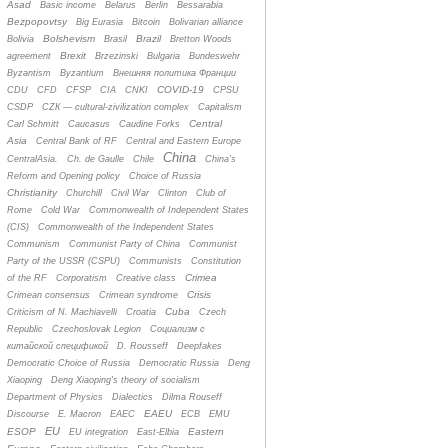
Asad
Basic income
Belarus
Berlin
Bessarabia
Bezpopovtsy
Big Eurasia
Bitcoin
Bolivarian alliance
Bolshevism
Brazil
Bolivia
Brasil
Bretton Woods
Brexit
agreement
Brzezinski
Bulgaria
Bundeswehr
Byzantism
Byzantium
Bнешняя политика Франции
COVID-19
CDU
CFD
CFSP
CIA
CNKI
CPSU
CSDP
CZК — cultural-zivilization complex
Capitalism
Central
Carl Schmitt
Caucasus
Caudine Forks
Asia
Central Bank of RF
Central and Eastern Europe
China
CentralAsia.
Ch. de Gaulle
Chile
China's
Reform and Opening policy
Choice of Russia
Christianity
Churchill
Civil War
Clinton
Club of
Rome
Cold War
Commonwealth of Independent States
(CIS)
Commonwealth of the Independent States
Communism
Communist Party of China
Communist
Party of the USSR (CSPU)
Communists
Constitution
Crimea
of the RF
Corporatism
Creative class
Crisis
Crimean consensus
Crimean syndrome
Cuba
Criticism of N. Machiavelli
Croatia
Czech
Republic
Czechoslovak Legion
Cоциализм с
китайской спецификой
D. Rousseff
Deepfakes
Democratic Choice of Russia
Democratic Russia
Deng
Xiaoping
Deng Xiaoping's theory of socialism
Department of Physics
Dialectics
Dilma Rouseff
EAEU
Discourse
E. Macron
EAEC
ECB
EMU
EU
ESOP
Eastern
EU integration
East-Elbia