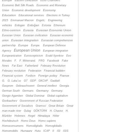
Europe
Eastern civilization
Echo Chambers
Economic Belt Silk Roads
Economic and Monetary
Economy
Union
Economic development
Education
Educational services
Elections in Turkey
2015
Emmanuel Macron
Engels;
Engineering
Erdoğan
vehicles
Erdogan
Estonia
Ethereum
Eurasia
Eurasian Economic Union
Ethno-centrism
Eurasian Union
Eurasian civilization
Eurasian economic
Eurasian integration
union
Euroasian comprehensive
Europe
partnership
Europe.
European Defence
European Union
Agency
European integration
Europeanization
Euroscepticism
Evald Ilyenkov
Evo
Morales
F.
F. Mitterrand.
FRG
Facebook
Fake
News
Far East
Fatherland
February Revolution
February revolution
Federation
Financial bubble»
Foreign policy
France
Financial system
Fordism
G.
G. Luka´sc
G7
GDP
GKChP
Gaddafi
Gasprom
Gebrauchswert
General intellect
Georgia
Germany
German South
Germans
Germany.
Giorgio Agamben
Global Dominat
Global capitalism
Gorbachev
Government of Russian Federation
Government of Socialists
Gramsci
Great Britain
Great
man-made river
Gulag
GÖKTÜRK
H. Chavez
H.
Himalaya
Münkler
Hebrews
Hegel
Hitler
Hochdeutsch
Homo Deus
Homo sapiens
Homoconsumens
Homodigitalis
Homoglobalis
Hungary
Homomobilis
Hutu
ICAP
II
ISI
ISIS