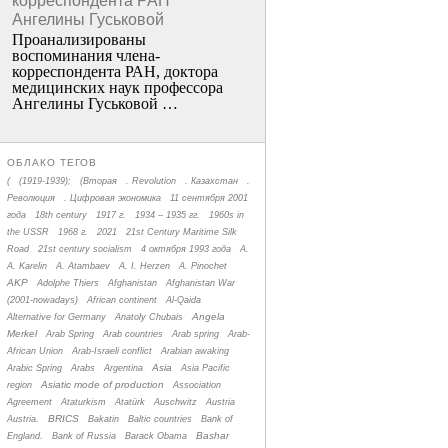
корреспондента РАН
Ангелины Гуськовой
Проанализированы
воспоминания члена­
корреспондента РАН, доктора
медицинских наук профессора
Ангелины Гуськовой …
ОБЛАКО ТЕГОВ
(
(1919-1939);
(Вторая
. Revolution
. Казахстан
.
Революция
. Цифровая экономика
11 сентября 2001
года
18th century
1917 г.
1934 – 1935 гг.
1960s in
the USSR
1968 г.
2021
21st Century Maritime Silk
Road
21st century socialism
4 октября 1993 года
A.
A. Karelin
A. Atambaev
A. I. Herzen
A. Pinochet
AKP
Adolphe Thiers
Afghanistan
Afghanistan War
(2001-nowadays)
African continent
Al-Qaida
Angela
Alternative for Germany
Anatoly Chubais
Merkel
Arab Spring
Arab countries
Arab spring
Arab-
African Union
Arab-Israeli conflict
Arabian awaking
Asia
Arabic Spring
Arabs
Argentina
Asia Pacific
Asiatic mode of production
region
Association
Agreement
Ataturkism
Atatürk
Auschwitz
Austria
BRICS
Austria.
Bakatin
Baltic countries
Bank of
Bashar
England.
Bank of Russia
Barack Obama