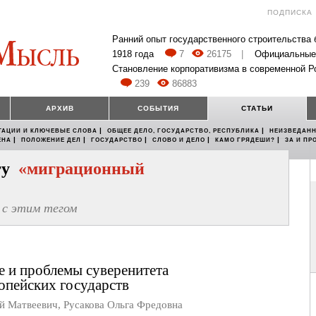
ПОДПИСКА
Ранний опыт государственного строительства
1918 года
7
26175
|
Официальные
Становление корпоративизма в современной Р
239
86883
АРХИВ
СОБЫТИЯ
СТАТЬИ
|
|
ТАЦИИ И КЛЮЧЕВЫЕ СЛОВА
ОБЩЕЕ ДЕЛО, ГОСУДАРСТВО, РЕСПУБЛИКА
НЕИЗВЕДАНН
|
|
|
|
|
ЕНА
ПОЛОЖЕНИЕ ДЕЛ
ГОСУДАРСТВО
СЛОВО И ДЕЛО
КАМО ГРЯДЕШИ?
ЗА И ПР
егу
«миграционный
с этим тегом
 и проблемы суверенитета
опейских государств
ий Матвеевич
,
Русакова Ольга Фредовна