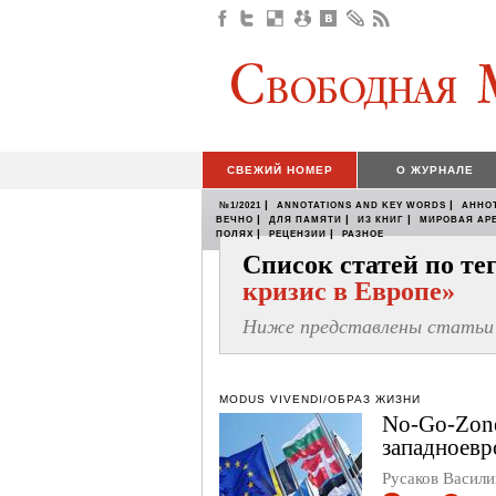
СВЕЖИЙ НОМЕР
О ЖУРНАЛЕ
|
|
№1/2021
ANNOTATIONS AND KEY WORDS
АННО
|
|
|
ВЕЧНО
ДЛЯ ПАМЯТИ
ИЗ КНИГ
МИРОВАЯ АР
|
|
ПОЛЯХ
РЕЦЕНЗИИ
РАЗНОЕ
Список статей по т
кризис в Европе»
Ниже представлены статьи 
MODUS VIVENDI/ОБРАЗ ЖИЗНИ
No-Go-Zone
западноевр
Русаков Васил