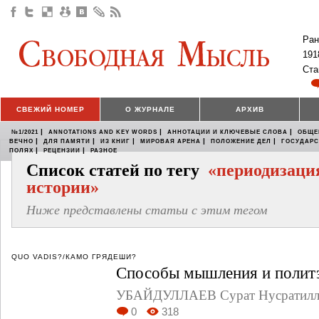
Ран
191
Ста
СВЕЖИЙ НОМЕР
О ЖУРНАЛЕ
АРХИВ
|
|
|
№1/2021
ANNOTATIONS AND KEY WORDS
АННОТАЦИИ И КЛЮЧЕВЫЕ СЛОВА
ОБЩЕ
|
|
|
|
|
ВЕЧНО
ДЛЯ ПАМЯТИ
ИЗ КНИГ
МИРОВАЯ АРЕНА
ПОЛОЖЕНИЕ ДЕЛ
ГОСУДАР
|
|
ПОЛЯХ
РЕЦЕНЗИИ
РАЗНОЕ
Список статей по тегу
«периодизаци
истории»
Ниже представлены статьи с этим тегом
QUO VADIS?/КАМО ГРЯДЕШИ?
Способы мышления и полит
УБАЙДУЛЛАЕВ Сурат Нусратилл
0
318